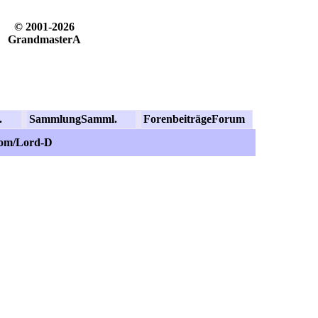
© 2001-2026
GrandmasterA
.
Sammlung
Samml.
Forenbeiträge
Forum
com/Lord-D