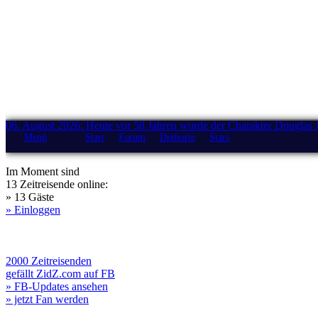
06. August 2026: Heute vor 58 Jahren wurde der Charakter Douglas 
Menü
Start
Forum
Drehorte
Stars
Im Moment sind
13 Zeitreisende online:
» 13 Gäste
» Einloggen
2000 Zeitreisenden
gefällt ZidZ.com auf FB
» FB-Updates ansehen
» jetzt Fan werden