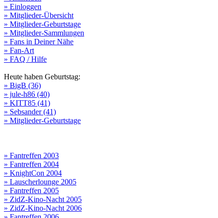
» Einloggen
» Mitglieder-Übersicht
» Mitglieder-Geburtstage
» Mitglieder-Sammlungen
» Fans in Deiner Nähe
» Fan-Art
» FAQ / Hilfe
Heute haben Geburtstag:
» BigB (36)
» jule-h86 (40)
» KITT85 (41)
» Sebsander (41)
» Mitglieder-Geburtstage
» Fantreffen 2003
» Fantreffen 2004
» KnightCon 2004
» Lauscherlounge 2005
» Fantreffen 2005
» ZidZ-Kino-Nacht 2005
» ZidZ-Kino-Nacht 2006
» Fantreffen 2006