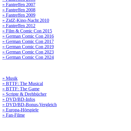
» Fantreffen 2007
» Fantreffen 2008
» Fantreffen 2009
» ZidZ-Kino-Nacht 2010
» Fantreffen 2012
» Film & Comic Con 2015
» German Comic Con 2016
» German Comic Con 2017
» German Comic Con 2019
» German Comic Con 2023
» German Comic Con 2024
» Musik
» BTTF: The Musical
» BTTF: The Game
» Scripte & Drehbücher
» DVD/BD-Infos
» DVD/BD-Bonus-Vergleich
» Europa-Hörspiele
» Fan-Filme