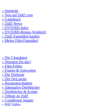
» Startseite
» Neu auf ZidZ.com
» Gästebuch
» ZidZ-News
» DVD/BD-Infos
» DVD/BD-Bonus-Vergleich
» ZidZ-Fanartikel kaufen
» Meine Film-Fanartikel
» Die Charaktere
» Wusstest Du das?
» Film-Fehler
» Fragen & Antworten
» Die Drehorte
» Der DeLorean
» Herausgeschnitten
» Alternative Drehbücher
» Drehbücher & Scripte
» Tribute an ZidZ
» Courthouse Square
» Hill Valley