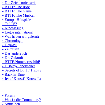
» Die Zeichentrickserie
» BTTF: The Ride
» BTTF: The Game
» BTTF: The Musical
» Europa-Hörspiele
» Teil IV?
» Kinofassung
» Logos international
» Was haben wir gelernt?
» Chronologie
» Deja-vu
» Zeitreisen
» Das andere Ich
» Die Zukunft
» BTTF-Nummernschild!
» Display-Labelmaker
» Secrets of BTTF Trilogy
» Back in Time
» Jens "Knossi" Knossalla
» Forum
» Was ist die Community?
» Anmelden