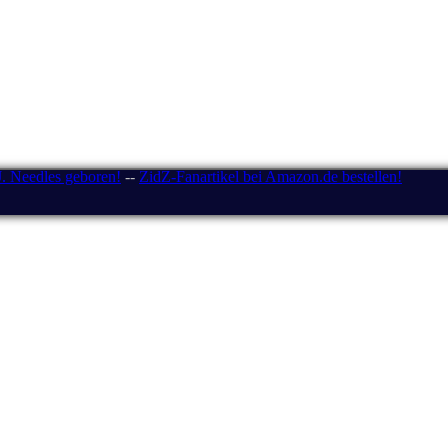
J. Needles geboren!
--
ZidZ-Fanartikel bei Amazon.de bestellen!