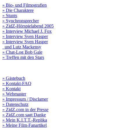
» Bio- und Filmografien
» Die Charaktere
» Stunts
» Synchronsprecher
» ZidZ-Hörspielabend 2005
» Interview Michael J. Fox
» Interview Sven Hasper
» Interview Sven Hasper
und Lutz Mackensy
» Chat-Log Bob Gale
» Treffen mit den Stars
» Gästebuch
» Kontakt-FAQ
» Kontakt
» Webmaster
» Impressum / Disclamer
» Datenschutz
» ZidZ.com in der Presse
» ZidZ.com sagt Danke
» Mein K.I.T.T.-Replika
» Meine Film-Fanartikel