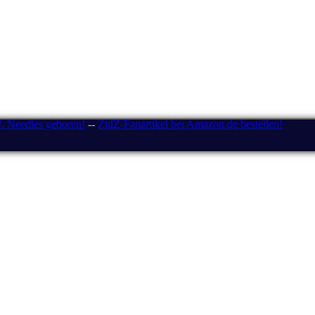
J. Needles geboren!
--
ZidZ-Fanartikel bei Amazon.de bestellen!