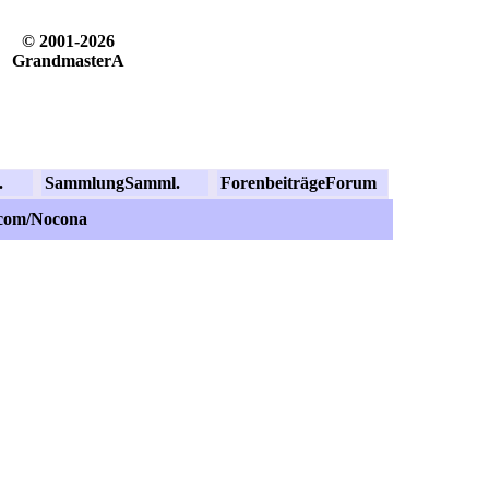
© 2001-2026
GrandmasterA
.
Sammlung
Samml.
Forenbeiträge
Forum
.com/Nocona