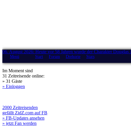
06. August 2026: Heute vor 58 Jahren wurde der Charakter Douglas 
Menü
Start
Forum
Drehorte
Stars
Im Moment sind
31 Zeitreisende online:
» 31 Gäste
» Einloggen
2000 Zeitreisenden
gefällt ZidZ.com auf FB
» FB-Updates ansehen
» jetzt Fan werden