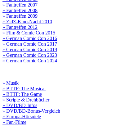
» Fantreffen 2007
» Fantreffen 2008
» Fantreffen 2009
» ZidZ-Kino-Nacht 2010
» Fantreffen 2012
» Film & Comic Con 2015
» German Comic Con 2016
» German Comic Con 2017
» German Comic Con 2019
» German Comic Con 2023
» German Comic Con 2024
» Musik
» BTTF: The Musical
» BTTF: The Game
» Scripte & Drehbücher
» DVD/BD-Infos
» DVD/BD-Bonus-Vergleich
» Europa-Hörspiele
» Fan-Filme