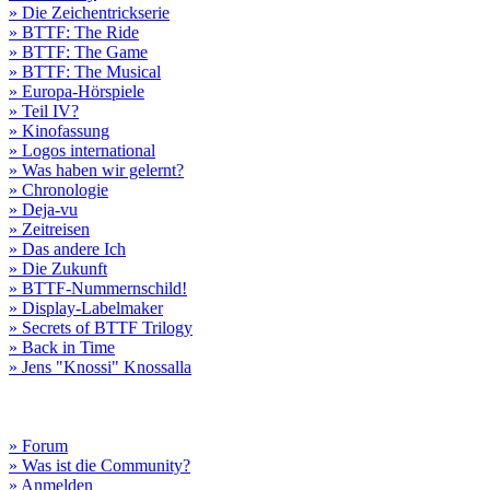
» Die Zeichentrickserie
» BTTF: The Ride
» BTTF: The Game
» BTTF: The Musical
» Europa-Hörspiele
» Teil IV?
» Kinofassung
» Logos international
» Was haben wir gelernt?
» Chronologie
» Deja-vu
» Zeitreisen
» Das andere Ich
» Die Zukunft
» BTTF-Nummernschild!
» Display-Labelmaker
» Secrets of BTTF Trilogy
» Back in Time
» Jens "Knossi" Knossalla
» Forum
» Was ist die Community?
» Anmelden