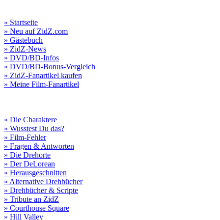
» Startseite
» Neu auf ZidZ.com
» Gästebuch
» ZidZ-News
» DVD/BD-Infos
» DVD/BD-Bonus-Vergleich
» ZidZ-Fanartikel kaufen
» Meine Film-Fanartikel
» Die Charaktere
» Wusstest Du das?
» Film-Fehler
» Fragen & Antworten
» Die Drehorte
» Der DeLorean
» Herausgeschnitten
» Alternative Drehbücher
» Drehbücher & Scripte
» Tribute an ZidZ
» Courthouse Square
» Hill Valley