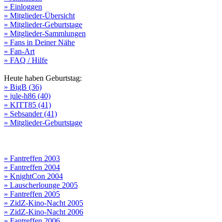
» Einloggen
» Mitglieder-Übersicht
» Mitglieder-Geburtstage
» Mitglieder-Sammlungen
» Fans in Deiner Nähe
» Fan-Art
» FAQ / Hilfe
Heute haben Geburtstag:
» BigB (36)
» jule-h86 (40)
» KITT85 (41)
» Sebsander (41)
» Mitglieder-Geburtstage
» Fantreffen 2003
» Fantreffen 2004
» KnightCon 2004
» Lauscherlounge 2005
» Fantreffen 2005
» ZidZ-Kino-Nacht 2005
» ZidZ-Kino-Nacht 2006
» Fantreffen 2006