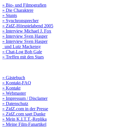
» Bio- und Filmografien
» Die Charaktere
» Stunts
» Synchronsprecher
» ZidZ-Hörspielabend 2005
» Interview Michael J. Fox
» Interview Sven Hasper
» Interview Sven Hasper
und Lutz Mackensy
» Chat-Log Bob Gale
» Treffen mit den Stars
» Gästebuch
» Kontakt-FAQ
» Kontakt
» Webmaster
» Impressum / Disclamer
» Datenschutz
» ZidZ.com in der Presse
» ZidZ.com sagt Danke
» Mein K.I.T.T.-Replika
» Meine Film-Fanartikel