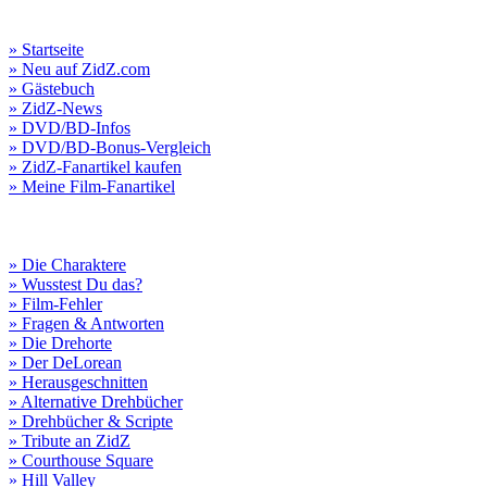
» Startseite
» Neu auf ZidZ.com
» Gästebuch
» ZidZ-News
» DVD/BD-Infos
» DVD/BD-Bonus-Vergleich
» ZidZ-Fanartikel kaufen
» Meine Film-Fanartikel
» Die Charaktere
» Wusstest Du das?
» Film-Fehler
» Fragen & Antworten
» Die Drehorte
» Der DeLorean
» Herausgeschnitten
» Alternative Drehbücher
» Drehbücher & Scripte
» Tribute an ZidZ
» Courthouse Square
» Hill Valley