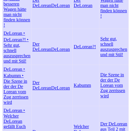
Der
Der
Wagen hätte
besseren
DeLorean
DeLorean
DeLorean
man nicht
Wagen hätte
finden können
man nicht
!
finden können
!
DeLorean ‣
Sehr gut,
DeLorean?! ‣
Der
schnell
Sehr gut,
DeLorean?!
DeLorean
DeLorean
auszusprechen
schnell
und mit Stil!
auszusprechen
und mit Stil!
DeLorean ‣
Die Szene in
Kabumm ‣
der der De
Die Szene in
Der
Kabumm
Lorean vom
der der De
DeLorean
DeLorean
Zug zerrissen
Lorean vom
wird
Zug zerrissen
wird
DeLorean ‣
Welcher
DeLorean
Der DeLorean
gefällt Euch
Welcher
aus Teil 2 mit