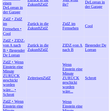
DeLorean in
einen
Zukunft
ZidZ
ihr?
der Garage
DeLorean in
der Garage
ZidZ ‣ ZidZ
im
Zurück in die
ZidZ im
Cool
Zukunft
ZidZ
Fernsehen
Fernsehen ‣
Cool
ZidZ ‣ ZIDZ-
von A nach
Zurück in die
ZIDZ-von A
fliegender De
Zukunft
ZidZ
nach B
Lorean
B ‣ fliegender
De Lorean
ZidZ ‣ Wenn
Wenn
Einstein eine
Einstein eine
Minute
Minute
ZURÜCK
Zeitreisen
ZidZ
ZURÜCK
Schrott
geschickt
geschickt
worden
worden
wäre... ‣
wäre...
Schrott
ZidZ ‣ Wenn
Wenn
Einstein eine
Einstein eine
Minute
Minute