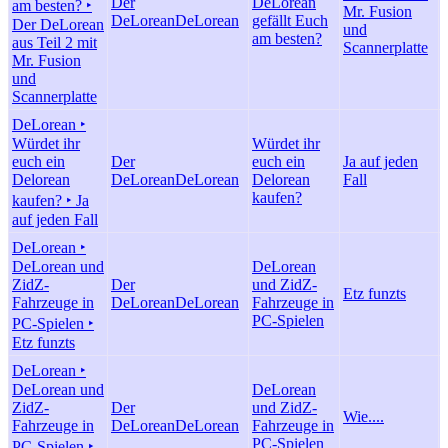
Der
DeLorean
am besten? ‣
Mr. Fusion
DeLorean
DeLorean
gefällt Euch
Der DeLorean
und
am besten?
aus Teil 2 mit
Scannerplatte
Mr. Fusion
und
Scannerplatte
DeLorean ‣
Würdet ihr
Würdet ihr
euch ein
Der
euch ein
Ja auf jeden
Delorean
DeLorean
DeLorean
Delorean
Fall
kaufen?
kaufen? ‣ Ja
auf jeden Fall
DeLorean ‣
DeLorean und
DeLorean
ZidZ-
Der
und ZidZ-
Etz funzts
Fahrzeuge in
DeLorean
DeLorean
Fahrzeuge in
PC-Spielen
PC-Spielen ‣
Etz funzts
DeLorean ‣
DeLorean und
DeLorean
ZidZ-
Der
und ZidZ-
Wie....
Fahrzeuge in
DeLorean
DeLorean
Fahrzeuge in
PC-Spielen
PC-Spielen ‣