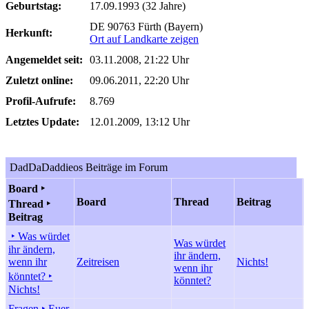
Geburtstag:
17.09.1993 (32 Jahre)
DE 90763 Fürth (Bayern)
Herkunft:
Ort auf Landkarte zeigen
Angemeldet seit:
03.11.2008, 21:22 Uhr
Zuletzt online:
09.06.2011, 22:20 Uhr
Profil-Aufrufe:
8.769
Letztes Update:
12.01.2009, 13:12 Uhr
DadDaDaddieos Beiträge im Forum
Board ‣
Board
Thread
Beitrag
Thread ‣
Beitrag
‣ Was würdet
Was würdet
ihr ändern,
ihr ändern,
wenn ihr
Zeitreisen
Nichts!
wenn ihr
könntet? ‣
könntet?
Nichts!
Fragen ‣ Euer