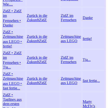
Wie....
ZidZ ‣ ZidZ
im
Zurück in die
ZidZ im
Danke
Zukunft
ZidZ
Fernsehen
Fernsehen ‣
Danke
ZidZ ‣
Zeitmaschine
Zurück in die
Zeitmaschine
fertig!
Zukunft
ZidZ
aus LEGO
aus LEGO ‣
fertig!
ZidZ ‣ ZidZ
im
Zurück in die
ZidZ im
Tja...
Zukunft
ZidZ
Fernsehen
Fernsehen ‣
Tja...
ZidZ ‣
Zeitmaschine
Zurück in die
Zeitmaschine
fast fertig...
Zukunft
ZidZ
aus LEGO
aus LEGO ‣
fast fertig...
ZidZ ‣
Taglines aus
Marty
dem ersten
McFly's