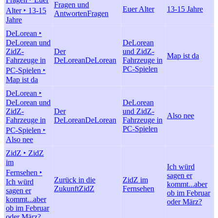
Fragen und
Euer Alter
13-15 Jahre
Alter ‣ 13-15
Antworten
Fragen
Jahre
DeLorean ‣
DeLorean und
DeLorean
ZidZ-
Der
und ZidZ-
Map ist da
Fahrzeuge in
DeLorean
DeLorean
Fahrzeuge in
PC-Spielen
PC-Spielen ‣
Map ist da
DeLorean ‣
DeLorean und
DeLorean
ZidZ-
Der
und ZidZ-
Also nee
Fahrzeuge in
DeLorean
DeLorean
Fahrzeuge in
PC-Spielen
PC-Spielen ‣
Also nee
ZidZ ‣ ZidZ
im
Ich würd
Fernsehen ‣
sagen er
Zurück in die
ZidZ im
Ich würd
kommt...aber
Zukunft
ZidZ
Fernsehen
sagen er
ob im Februar
kommt...aber
oder März?
ob im Februar
oder März?