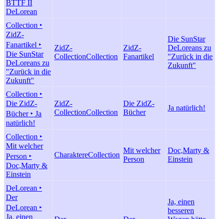
BTTF II
DeLorean
Collection ‣
ZidZ-
Die SunStar
Fanartikel ‣
ZidZ-
ZidZ-
DeLoreans zu
Die SunStar
Collection
Collection
Fanartikel
"Zurück in die
DeLoreans zu
Zukunft"
"Zurück in die
Zukunft"
Collection ‣
Die ZidZ-
ZidZ-
Die ZidZ-
Ja natürlich!
Collection
Collection
Bücher
Bücher ‣ Ja
natürlich!
Collection ‣
Mit welcher
Mit welcher
Doc,Marty &
Charaktere
Collection
Person ‣
Person
Einstein
Doc,Marty &
Einstein
DeLorean ‣
Der
Ja, einen
DeLorean ‣
besseren
Ja, einen