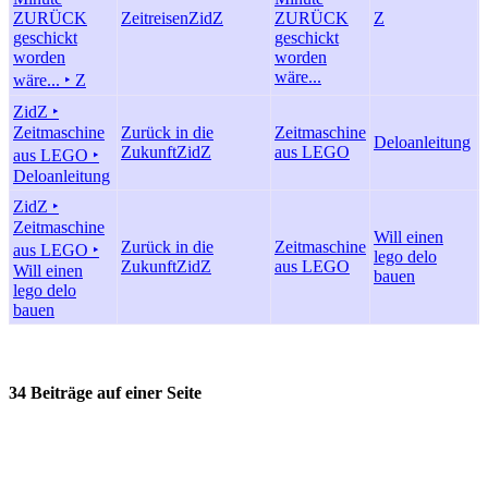
ZURÜCK
Zeitreisen
ZidZ
ZURÜCK
Z
geschickt
geschickt
worden
worden
wäre...
wäre... ‣ Z
ZidZ ‣
Zeitmaschine
Zurück in die
Zeitmaschine
Deloanleitung
Zukunft
ZidZ
aus LEGO
aus LEGO ‣
Deloanleitung
ZidZ ‣
Zeitmaschine
Will einen
Zurück in die
Zeitmaschine
aus LEGO ‣
lego delo
Zukunft
ZidZ
aus LEGO
Will einen
bauen
lego delo
bauen
34 Beiträge auf einer Seite