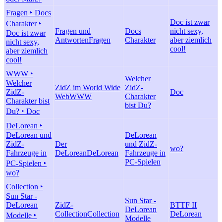
Fragen ‣ Docs
Doc ist zwar
Charakter ‣
Fragen und
Docs
nicht sexy,
Doc ist zwar
Antworten
Fragen
Charakter
aber ziemlich
nicht sexy,
cool!
aber ziemlich
cool!
WWW ‣
Welcher
Welcher
ZidZ im World Wide
ZidZ-
ZidZ-
Doc
Web
WWW
Charakter
Charakter bist
bist Du?
Du? ‣ Doc
DeLorean ‣
DeLorean und
DeLorean
ZidZ-
Der
und ZidZ-
wo?
Fahrzeuge in
DeLorean
DeLorean
Fahrzeuge in
PC-Spielen
PC-Spielen ‣
wo?
Collection ‣
Sun Star -
Sun Star -
DeLorean
ZidZ-
BTTF II
DeLorean
Collection
Collection
DeLorean
Modelle ‣
Modelle