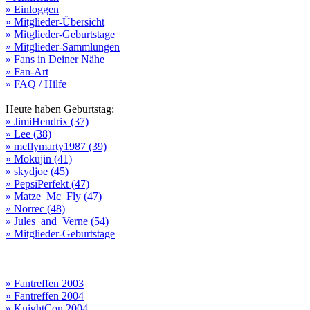
» Einloggen
» Mitglieder-Übersicht
» Mitglieder-Geburtstage
» Mitglieder-Sammlungen
» Fans in Deiner Nähe
» Fan-Art
» FAQ / Hilfe
Heute haben Geburtstag:
» JimiHendrix (37)
» Lee (38)
» mcflymarty1987 (39)
» Mokujin (41)
» skydjoe (45)
» PepsiPerfekt (47)
» Matze_Mc_Fly (47)
» Norrec (48)
» Jules_and_Verne (54)
» Mitglieder-Geburtstage
» Fantreffen 2003
» Fantreffen 2004
» KnightCon 2004