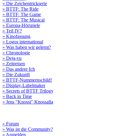
» Die Zeichentrickserie
» BTTF: The Ride
» BTTF: The Game
» BTTF: The Musical
» Europa-Hörspiele
» Teil IV?
» Kinofassung
» Logos international
» Was haben wir gelernt?
» Chronologie
» Deja-vu
» Zeitreisen
» Das andere Ich
» Die Zukunft
» BTTF-Nummernschild!
» Display-Labelmaker
» Secrets of BTTF Trilogy
» Back in Time
» Jens "Knossi" Knossalla
» Forum
» Was ist die Community?
» Anmelden