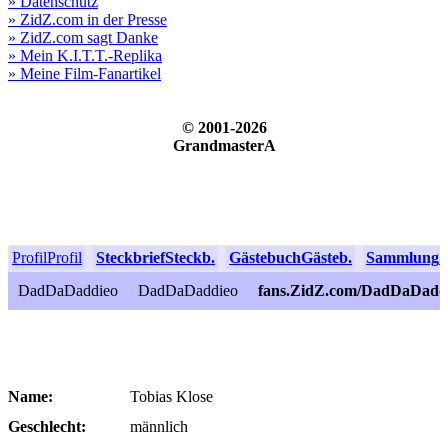
» Datenschutz
» ZidZ.com in der Presse
» ZidZ.com sagt Danke
» Mein K.I.T.T.-Replika
» Meine Film-Fanartikel
© 2001-2026
GrandmasterA
Profil
Profil
Steckbrief
Steckb.
Gästebuch
Gästeb.
Sammlung
S
DadDaDaddieo
DadDaDaddieo
fans.ZidZ.com/DadDaDadd
Name:
Tobias Klose
Geschlecht:
männlich