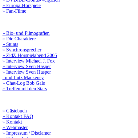
» Europa-Hörspiele
» Fan-Filme
» Bio- und Filmografien
» Die Charaktere
» Stunts
» Synchronsprecher
» ZidZ-Hörspielabend 2005
» Interview Michael J. Fox
» Interview Sven Hasper
» Interview Sven Hasper
und Lutz Mackensy
» Chat-Log Bob Gale
» Treffen mit den Stars
» Gästebuch
» Kontakt-FAQ
» Kontakt
» Webmaster
» Impressum / Disclamer