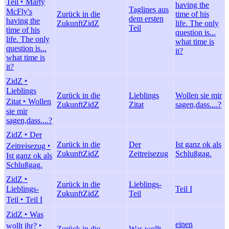
Teil ‣ Marty
having the
Taglines aus
McFly's
Zurück in die
time of his
dem ersten
having the
Zukunft
ZidZ
life. The only
Teil
time of his
question is...
life. The only
what time is
question is...
it?
what time is
it?
ZidZ ‣
Lieblings
Zurück in die
Lieblings
Wollen sie mir
Zitat ‣ Wollen
Zukunft
ZidZ
Zitat
sagen,dass....?
sie mir
sagen,dass....?
ZidZ ‣ Der
Zurück in die
Der
Ist ganz ok als
Zeitreisezug ‣
Zukunft
ZidZ
Zeitreisezug
Schlußgag.
Ist ganz ok als
Schlußgag.
ZidZ ‣
Zurück in die
Lieblings-
Lieblings-
Teil I
Zukunft
ZidZ
Teil
Teil ‣ Teil I
ZidZ ‣ Was
einen
wollt ihr? ‣
Zurück in die
Was wollt