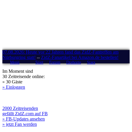
07.08.2026: Heute vor 22 Jahren fand das ZidZ-Fantreffen am
Nürburgring statt!
--
ZidZ-Fanartikel bei Amazon.de bestellen!
Menü
Start
Forum
Drehorte
Stars
Im Moment sind
30 Zeitreisende online:
» 30 Gäste
» Einloggen
2000 Zeitreisenden
gefällt ZidZ.com auf FB
» FB-Updates ansehen
» jetzt Fan werden