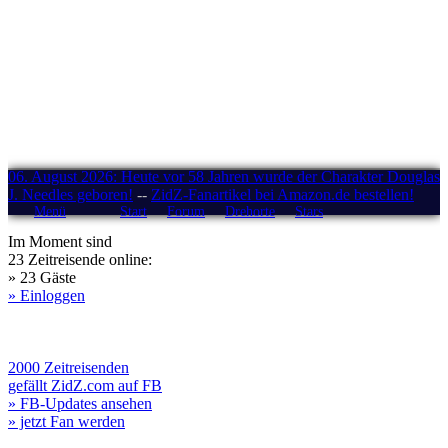
06. August 2026: Heute vor 58 Jahren wurde der Charakter Douglas
J. Needles geboren!
--
ZidZ-Fanartikel bei Amazon.de bestellen!
Menü
Start
Forum
Drehorte
Stars
Im Moment sind
23 Zeitreisende online:
» 23 Gäste
» Einloggen
2000 Zeitreisenden
gefällt ZidZ.com auf FB
» FB-Updates ansehen
» jetzt Fan werden