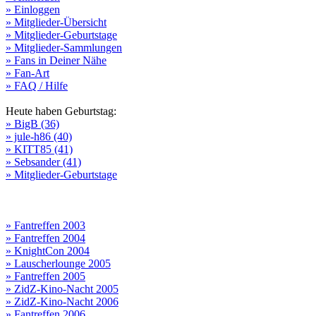
» Einloggen
» Mitglieder-Übersicht
» Mitglieder-Geburtstage
» Mitglieder-Sammlungen
» Fans in Deiner Nähe
» Fan-Art
» FAQ / Hilfe
Heute haben Geburtstag:
» BigB (36)
» jule-h86 (40)
» KITT85 (41)
» Sebsander (41)
» Mitglieder-Geburtstage
» Fantreffen 2003
» Fantreffen 2004
» KnightCon 2004
» Lauscherlounge 2005
» Fantreffen 2005
» ZidZ-Kino-Nacht 2005
» ZidZ-Kino-Nacht 2006
» Fantreffen 2006