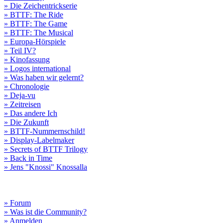
» Die Zeichentrickserie
» BTTF: The Ride
» BTTF: The Game
» BTTF: The Musical
» Europa-Hörspiele
» Teil IV?
» Kinofassung
» Logos international
» Was haben wir gelernt?
» Chronologie
» Deja-vu
» Zeitreisen
» Das andere Ich
» Die Zukunft
» BTTF-Nummernschild!
» Display-Labelmaker
» Secrets of BTTF Trilogy
» Back in Time
» Jens "Knossi" Knossalla
» Forum
» Was ist die Community?
» Anmelden