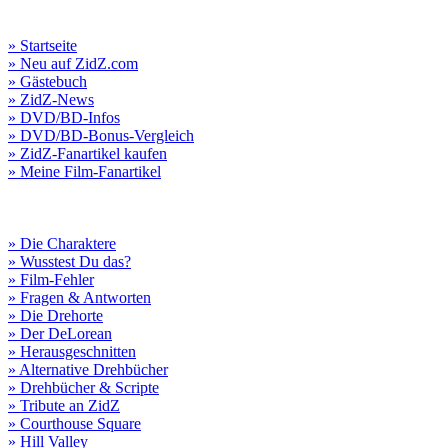
» Startseite
» Neu auf ZidZ.com
» Gästebuch
» ZidZ-News
» DVD/BD-Infos
» DVD/BD-Bonus-Vergleich
» ZidZ-Fanartikel kaufen
» Meine Film-Fanartikel
» Die Charaktere
» Wusstest Du das?
» Film-Fehler
» Fragen & Antworten
» Die Drehorte
» Der DeLorean
» Herausgeschnitten
» Alternative Drehbücher
» Drehbücher & Scripte
» Tribute an ZidZ
» Courthouse Square
» Hill Valley