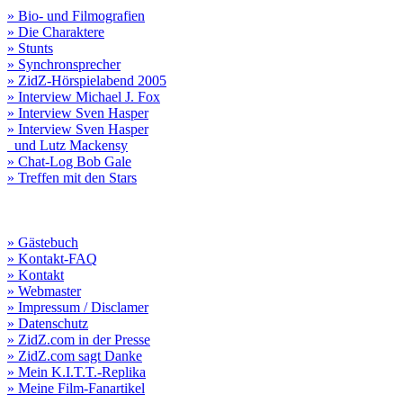
» Bio- und Filmografien
» Die Charaktere
» Stunts
» Synchronsprecher
» ZidZ-Hörspielabend 2005
» Interview Michael J. Fox
» Interview Sven Hasper
» Interview Sven Hasper
und Lutz Mackensy
» Chat-Log Bob Gale
» Treffen mit den Stars
» Gästebuch
» Kontakt-FAQ
» Kontakt
» Webmaster
» Impressum / Disclamer
» Datenschutz
» ZidZ.com in der Presse
» ZidZ.com sagt Danke
» Mein K.I.T.T.-Replika
» Meine Film-Fanartikel