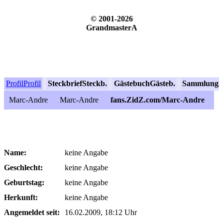
© 2001-2026
GrandmasterA
Profil
Profil
Steckbrief
Steckb.
Gästebuch
Gästeb.
Sammlung
S
Marc-Andre
Marc-Andre
fans.ZidZ.com/Marc-Andre
Name:
keine Angabe
Geschlecht:
keine Angabe
Geburtstag:
keine Angabe
Herkunft:
keine Angabe
Angemeldet seit:
16.02.2009, 18:12 Uhr