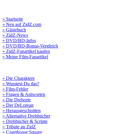
» Startseite
» Neu auf ZidZ.com
» Gästebuch
» ZidZ-News
» DVD/BD-Infos
» DVD/BD-Bonus-Vergleich
» ZidZ-Fanartikel kaufen
» Meine Film-Fanartikel
» Die Charaktere
» Wusstest Du das?
» Film-Fehler
» Fragen & Antworten
» Die Drehorte
» Der DeLorean
» Herausgeschnitten
» Alternative Drehbücher
» Drehbücher & Scripte
» Tribute an ZidZ
» Courthouse Square