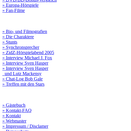
» Europa-Hörspiele
» Fan-Filme
» Bio- und Filmografien
» Die Charaktere
» Stunts
» Synchronsprecher
» ZidZ-Hörspielabend 2005
» Interview Michael J. Fox
» Interview Sven Hasper
» Interview Sven Hasper
und Lutz Mackensy
» Chat-Log Bob Gale
» Treffen mit den Stars
» Gästebuch
» Kontakt-FAQ
» Kontakt
» Webmaster
» Impressum / Disclamer