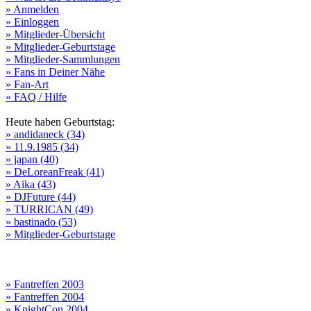
» Anmelden
» Einloggen
» Mitglieder-Übersicht
» Mitglieder-Geburtstage
» Mitglieder-Sammlungen
» Fans in Deiner Nähe
» Fan-Art
» FAQ / Hilfe
Heute haben Geburtstag:
» andidaneck (34)
» 11.9.1985 (34)
» japan (40)
» DeLoreanFreak (41)
» Aika (43)
» DJFuture (44)
» TURRICAN (49)
» bastinado (53)
» Mitglieder-Geburtstage
» Fantreffen 2003
» Fantreffen 2004
» KnightCon 2004