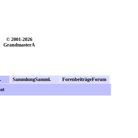
© 2001-2026
GrandmasterA
.
Sammlung
Samml.
Forenbeiträge
Forum
ot