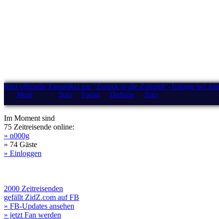
Jetzt offizielle Fanartikel zur "Zurück in die Zukunft"-Trilogie bei A
Menü
Start
Forum
Drehorte
Stars
Im Moment sind
75 Zeitreisende online:
» n000g
» 74 Gäste
» Einloggen
2000 Zeitreisenden
gefällt ZidZ.com auf FB
» FB-Updates ansehen
» jetzt Fan werden