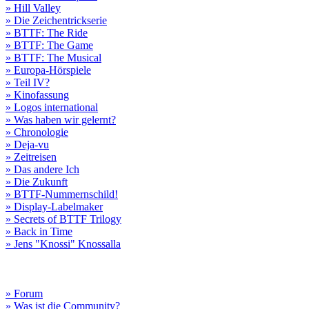
» Hill Valley
» Die Zeichentrickserie
» BTTF: The Ride
» BTTF: The Game
» BTTF: The Musical
» Europa-Hörspiele
» Teil IV?
» Kinofassung
» Logos international
» Was haben wir gelernt?
» Chronologie
» Deja-vu
» Zeitreisen
» Das andere Ich
» Die Zukunft
» BTTF-Nummernschild!
» Display-Labelmaker
» Secrets of BTTF Trilogy
» Back in Time
» Jens "Knossi" Knossalla
» Forum
» Was ist die Community?