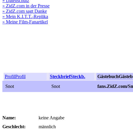
» Datenschutz
» ZidZ.com in der Presse
» ZidZ.com sagt Danke
» Mein K.I.T.T.-Replika
» Meine Film-Fanartikel
Profil
Profil
Steckbrief
Steckb.
Gästebuch
Gästeb
Snot
Snot
fans.ZidZ.com/Sn
Name:
keine Angabe
Geschlecht:
männlich