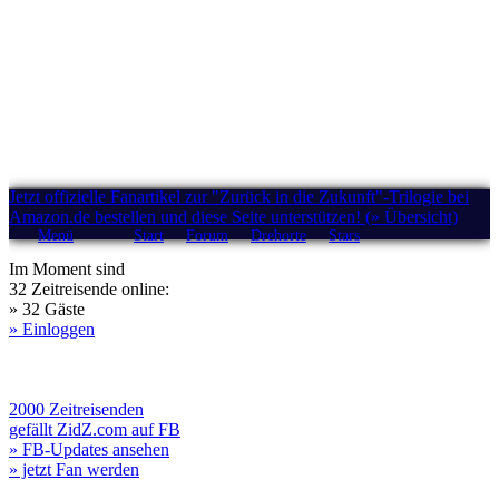
Jetzt offizielle Fanartikel zur "Zurück in die Zukunft"-Trilogie bei
Amazon.de bestellen und diese Seite unterstützen! (» Übersicht)
Menü
Start
Forum
Drehorte
Stars
Im Moment sind
32 Zeitreisende online:
» 32 Gäste
» Einloggen
2000 Zeitreisenden
gefällt ZidZ.com auf FB
» FB-Updates ansehen
» jetzt Fan werden