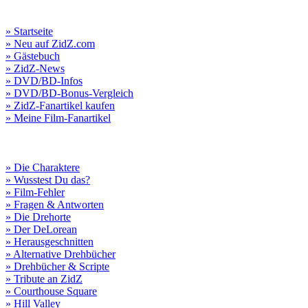
» Startseite
» Neu auf ZidZ.com
» Gästebuch
» ZidZ-News
» DVD/BD-Infos
» DVD/BD-Bonus-Vergleich
» ZidZ-Fanartikel kaufen
» Meine Film-Fanartikel
» Die Charaktere
» Wusstest Du das?
» Film-Fehler
» Fragen & Antworten
» Die Drehorte
» Der DeLorean
» Herausgeschnitten
» Alternative Drehbücher
» Drehbücher & Scripte
» Tribute an ZidZ
» Courthouse Square
» Hill Valley