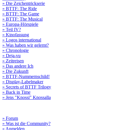
» Die Zeichentrickserie
» BTTF: The Ride
» BTTF: The Game
» BTTF: The Musical
» Europa-Hörspiele
» Teil IV?
» Kinofassung
» Logos international
» Was haben wir gelernt?
» Chronologie
» Deja-vu
» Zeitreisen
» Das andere Ich
» Die Zukunft
» BTTF-Nummernschild!
» Display-Labelmaker
» Secrets of BTTF Trilogy
» Back in Time
» Jens "Knossi" Knossalla
» Forum
» Was ist die Community?
» Anmelden