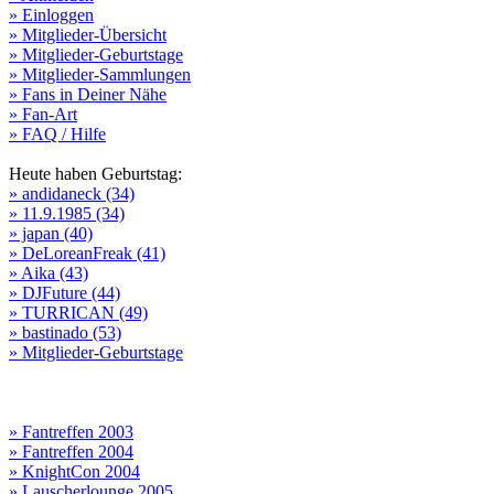
» Einloggen
» Mitglieder-Übersicht
» Mitglieder-Geburtstage
» Mitglieder-Sammlungen
» Fans in Deiner Nähe
» Fan-Art
» FAQ / Hilfe
Heute haben Geburtstag:
» andidaneck (34)
» 11.9.1985 (34)
» japan (40)
» DeLoreanFreak (41)
» Aika (43)
» DJFuture (44)
» TURRICAN (49)
» bastinado (53)
» Mitglieder-Geburtstage
» Fantreffen 2003
» Fantreffen 2004
» KnightCon 2004
» Lauscherlounge 2005