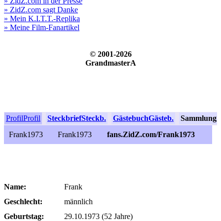
» ZidZ.com in der Presse
» ZidZ.com sagt Danke
» Mein K.I.T.T.-Replika
» Meine Film-Fanartikel
© 2001-2026
GrandmasterA
Profil
Profil
Steckbrief
Steckb.
Gästebuch
Gästeb.
Sammlung
S
Frank1973
Frank1973
fans.ZidZ.com/Frank1973
Name:
Frank
Geschlecht:
männlich
Geburtstag:
29.10.1973 (52 Jahre)