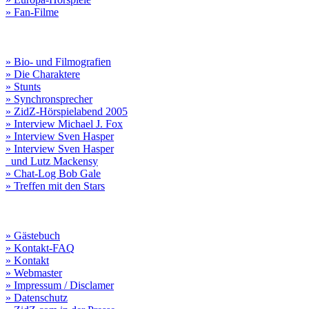
» Fan-Filme
» Bio- und Filmografien
» Die Charaktere
» Stunts
» Synchronsprecher
» ZidZ-Hörspielabend 2005
» Interview Michael J. Fox
» Interview Sven Hasper
» Interview Sven Hasper
und Lutz Mackensy
» Chat-Log Bob Gale
» Treffen mit den Stars
» Gästebuch
» Kontakt-FAQ
» Kontakt
» Webmaster
» Impressum / Disclamer
» Datenschutz