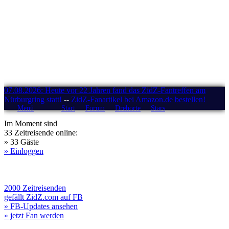
07.08.2026: Heute vor 22 Jahren fand das ZidZ-Fantreffen am
Nürburgring statt!
--
ZidZ-Fanartikel bei Amazon.de bestellen!
Menü
Start
Forum
Drehorte
Stars
Im Moment sind
33 Zeitreisende online:
» 33 Gäste
» Einloggen
2000 Zeitreisenden
gefällt ZidZ.com auf FB
» FB-Updates ansehen
» jetzt Fan werden