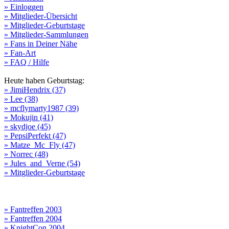
» Einloggen
» Mitglieder-Übersicht
» Mitglieder-Geburtstage
» Mitglieder-Sammlungen
» Fans in Deiner Nähe
» Fan-Art
» FAQ / Hilfe
Heute haben Geburtstag:
» JimiHendrix (37)
» Lee (38)
» mcflymarty1987 (39)
» Mokujin (41)
» skydjoe (45)
» PepsiPerfekt (47)
» Matze_Mc_Fly (47)
» Norrec (48)
» Jules_and_Verne (54)
» Mitglieder-Geburtstage
» Fantreffen 2003
» Fantreffen 2004
» KnightCon 2004