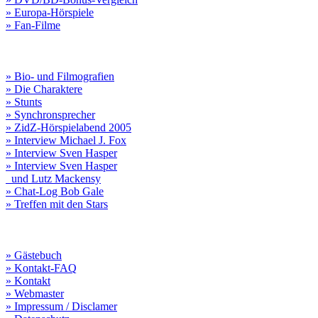
» Europa-Hörspiele
» Fan-Filme
» Bio- und Filmografien
» Die Charaktere
» Stunts
» Synchronsprecher
» ZidZ-Hörspielabend 2005
» Interview Michael J. Fox
» Interview Sven Hasper
» Interview Sven Hasper
und Lutz Mackensy
» Chat-Log Bob Gale
» Treffen mit den Stars
» Gästebuch
» Kontakt-FAQ
» Kontakt
» Webmaster
» Impressum / Disclamer