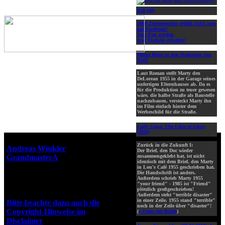
Biff (40)
2000 Zeitreisenden gefällt ZidZ.com
auf Facebook!
Jetzt Fan werden
und Updates erhalten!
Meine Reise zu den Drehorten von
ZidZ
Laut Roman stellt Marty den
DeLorean 1955 in der Garage seines
unfertigen Elternhauses ab. Da es
für die Produktion zu teuer gewesen
wäre, die halbe Straße als Baustelle
nachzubauen, versteckt Marty ihn
im Film einfach hinter dem
Werbeschild für die Straße.
Lady Gaga: The Edge of Glory
(2011)
Webseiten-Design © 2001-2026
Zurück in die Zukunft I:
Andreas Winkler
alias
Der Brief, den Doc wieder
GrandmasterA
für ZidZ.com
zusammengeklebt hat, ist nicht
identisch mit dem Brief, den Marty
"Zurück in die Zukunft" steht
in Lou's Café 1955 geschrieben hat.
Die Handschrift ist anders.
unter Copyright von Universal
Außerdem schrieb Marty 1955
City Studios, Inc. und Amblin
"your friend" - 1985 ist "Friend"
plötzlich großgeschrieben!
Entertainment, Inc.
Außerdem steht "terrible disaster"
in einer Zeile. 1955 stand "terrible"
Bitte beachte dazu auch die
noch in der Zeile über "disaster"!
Copyright-Hinweise im
(
» Fotos der Briefe
)
Disclaimer
!