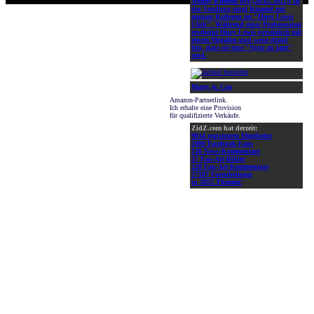
Jimmy Kimmel live (28.02.2012):
In
der Sendung singt Kimmel mit
einigen Kollegen im "Huey Lewis
Club". Während einer Probesession
erscheint Huey Lewis persönlich mit
einem Megafon und weist drauf
hin, dass sie eine "Spur zu laut"
sind.
Marty jr. Cap
Amazon-Partnerlink.
Ich erhalte eine Provision
für qualifizierte Verkäufe.
ZidZ.com hat derzeit:
9034 registrierte Mitglieder
2000 Facebook-Fans
120 News-Kommentare
37 Fan-Art-Bilder
220 Fan-Art-Kommentare
27107 Forenbeiträge
in 2055 Themen!