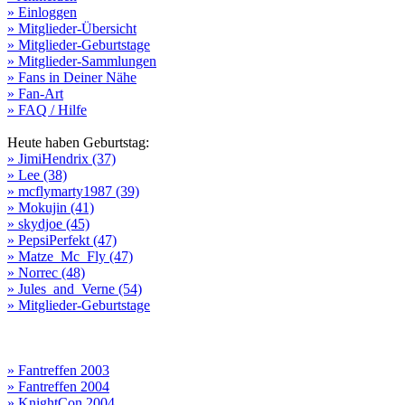
» Einloggen
» Mitglieder-Übersicht
» Mitglieder-Geburtstage
» Mitglieder-Sammlungen
» Fans in Deiner Nähe
» Fan-Art
» FAQ / Hilfe
Heute haben Geburtstag:
» JimiHendrix (37)
» Lee (38)
» mcflymarty1987 (39)
» Mokujin (41)
» skydjoe (45)
» PepsiPerfekt (47)
» Matze_Mc_Fly (47)
» Norrec (48)
» Jules_and_Verne (54)
» Mitglieder-Geburtstage
» Fantreffen 2003
» Fantreffen 2004
» KnightCon 2004