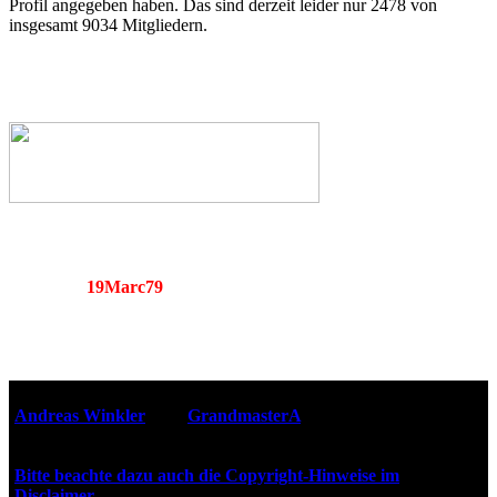
Profil angegeben haben. Das sind derzeit leider nur 2478 von
insgesamt 9034 Mitgliedern.
19Marc79
Webseiten-Design © 2001-2026
Andreas Winkler
alias
GrandmasterA
für ZidZ.com
"Zurück in die Zukunft" steht unter Copyright von Universal
City Studios, Inc. und Amblin Entertainment, Inc.
Bitte beachte dazu auch die Copyright-Hinweise im
Disclaimer
!