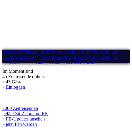
07.08.2026: Heute vor 22 Jahren fand das ZidZ-Fantreffen am
Nürburgring statt!
--
ZidZ-Fanartikel bei Amazon.de bestellen!
Menü
Start
Forum
Drehorte
Stars
Im Moment sind
45 Zeitreisende online:
» 45 Gäste
» Einloggen
2000 Zeitreisenden
gefällt ZidZ.com auf FB
» FB-Updates ansehen
» jetzt Fan werden