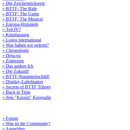
» Die Zeichentrickserie
» BTTF: The Ride
» BTTF: The Game
» BTTF: The Musical
» Europa-Hörspiele
» Teil IV?
» Kinofassung
» Logos international
» Was haben wir gelernt?
» Chronologie
» Deja-vu
» Zeitreisen
» Das andere Ich
» Die Zukunft
» BTTF-Nummernschild!
» Display-Labelmaker
» Secrets of BTTF Trilogy
» Back in Time
» Jens "Knossi" Knossalla
» Forum
» Was ist die Community?
» Anmelden