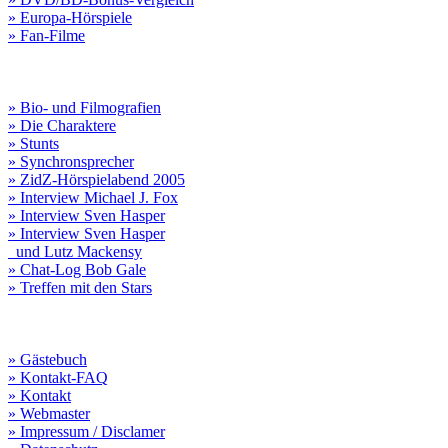
» Europa-Hörspiele
» Fan-Filme
» Bio- und Filmografien
» Die Charaktere
» Stunts
» Synchronsprecher
» ZidZ-Hörspielabend 2005
» Interview Michael J. Fox
» Interview Sven Hasper
» Interview Sven Hasper
und Lutz Mackensy
» Chat-Log Bob Gale
» Treffen mit den Stars
» Gästebuch
» Kontakt-FAQ
» Kontakt
» Webmaster
» Impressum / Disclamer