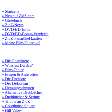
» Startseite
» Neu auf ZidZ.com
» Gästebuch
» ZidZ-News
» DVD/BD-Infos
» DVD/BD-Bonus-Vergleich
» ZidZ-Fanartikel kaufen
» Meine Film-Fanartikel
» Die Charaktere
» Wusstest Du das?
» Film-Fehler
» Fragen & Antworten
» Die Drehorte
» Der DeLorean
» Herausgeschnitten
» Alternative Drehbücher
» Drehbücher & Scripte
» Tribute an ZidZ
» Courthouse Square
» Hill Valley