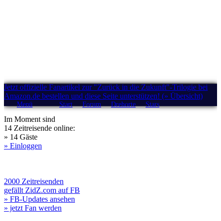
Jetzt offizielle Fanartikel zur "Zurück in die Zukunft"-Trilogie bei
Amazon.de bestellen und diese Seite unterstützen! (» Übersicht)
Menü
Start
Forum
Drehorte
Stars
Im Moment sind
14 Zeitreisende online:
» 14 Gäste
» Einloggen
2000 Zeitreisenden
gefällt ZidZ.com auf FB
» FB-Updates ansehen
» jetzt Fan werden