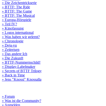
» Die Zeichentrickserie
» BTTF: The Ride
» BTTF: The Game
» BTTF: The Musical
» Europa-Hörspiele
» Teil IV?
» Kinofassung
» Logos international
» Was haben wir gelernt?
» Chronologie
» Deja-vu
» Zeitreisen
» Das andere Ich
» Die Zukunft
» BTTF-Nummernschild!
» Display-Labelmaker
» Secrets of BTTF Trilogy
» Back in Time
» Jens "Knossi" Knossalla
» Forum
» Was ist die Community?
» Anmelden