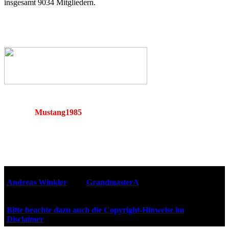
insgesamt 9034 Mitgliedern.
Mustang1985
Webseiten-Design © 2001-2026
Andreas Winkler
alias
GrandmasterA
für ZidZ.com
"Zurück in die Zukunft" steht unter Copyright von Universal
City Studios, Inc. und Amblin Entertainment, Inc.
Bitte beachte dazu auch die Copyright-Hinweise im
Disclaimer
!