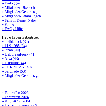
» Einloggen
» Mitglieder-Übersicht
» Mitglieder-Geburtstage
» Mitglieder-Sammlungen
» Fans in Deiner Nähe
» Fan-Art
» FAQ / Hilfe
Heute haben Geburtstag:
» andidaneck (34)
» 11.9.1985 (34)
» japan (40)
» DeLoreanFreak (41)
» Aika (43)
» DJFuture (44)
» TURRICAN (49)
» bastinado (53)
» Mitglieder-Geburtstage
» Fantreffen 2003
» Fantreffen 2004
» KnightCon 2004
» Lauscherlounge 2005