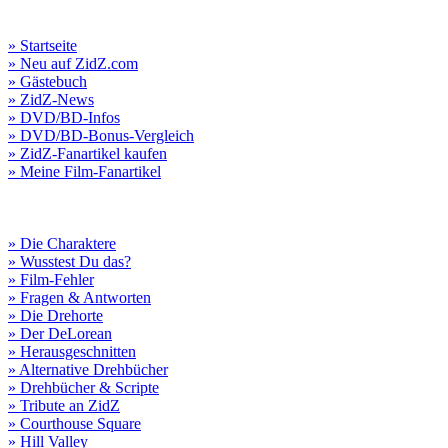
» Startseite
» Neu auf ZidZ.com
» Gästebuch
» ZidZ-News
» DVD/BD-Infos
» DVD/BD-Bonus-Vergleich
» ZidZ-Fanartikel kaufen
» Meine Film-Fanartikel
» Die Charaktere
» Wusstest Du das?
» Film-Fehler
» Fragen & Antworten
» Die Drehorte
» Der DeLorean
» Herausgeschnitten
» Alternative Drehbücher
» Drehbücher & Scripte
» Tribute an ZidZ
» Courthouse Square
» Hill Valley