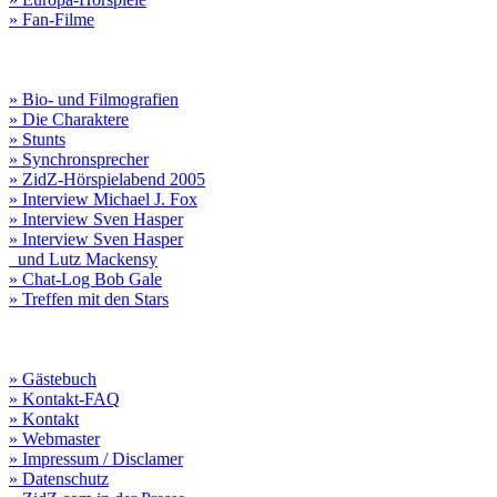
» Fan-Filme
» Bio- und Filmografien
» Die Charaktere
» Stunts
» Synchronsprecher
» ZidZ-Hörspielabend 2005
» Interview Michael J. Fox
» Interview Sven Hasper
» Interview Sven Hasper
und Lutz Mackensy
» Chat-Log Bob Gale
» Treffen mit den Stars
» Gästebuch
» Kontakt-FAQ
» Kontakt
» Webmaster
» Impressum / Disclamer
» Datenschutz