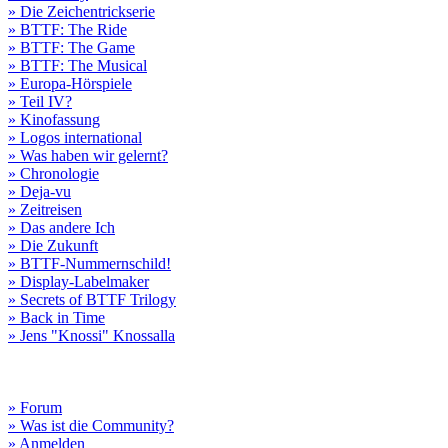
» Die Zeichentrickserie
» BTTF: The Ride
» BTTF: The Game
» BTTF: The Musical
» Europa-Hörspiele
» Teil IV?
» Kinofassung
» Logos international
» Was haben wir gelernt?
» Chronologie
» Deja-vu
» Zeitreisen
» Das andere Ich
» Die Zukunft
» BTTF-Nummernschild!
» Display-Labelmaker
» Secrets of BTTF Trilogy
» Back in Time
» Jens "Knossi" Knossalla
» Forum
» Was ist die Community?
» Anmelden