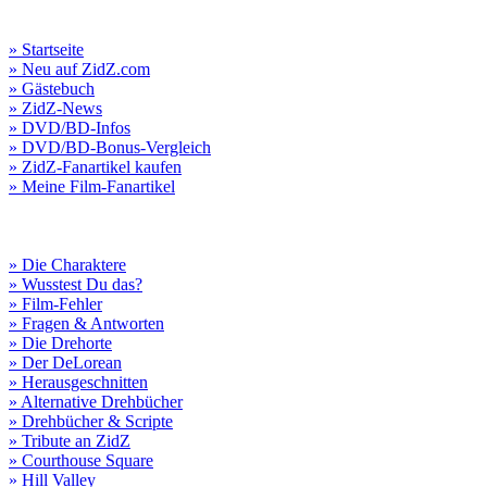
» Startseite
» Neu auf ZidZ.com
» Gästebuch
» ZidZ-News
» DVD/BD-Infos
» DVD/BD-Bonus-Vergleich
» ZidZ-Fanartikel kaufen
» Meine Film-Fanartikel
» Die Charaktere
» Wusstest Du das?
» Film-Fehler
» Fragen & Antworten
» Die Drehorte
» Der DeLorean
» Herausgeschnitten
» Alternative Drehbücher
» Drehbücher & Scripte
» Tribute an ZidZ
» Courthouse Square
» Hill Valley