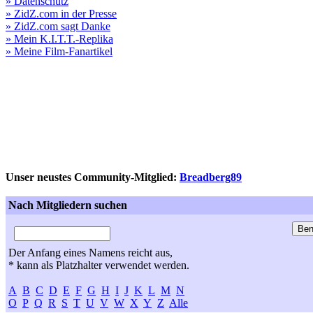
» Datenschutz
» ZidZ.com in der Presse
» ZidZ.com sagt Danke
» Mein K.I.T.T.-Replika
» Meine Film-Fanartikel
Unser neustes Community-Mitglied:
Breadberg89
Nach Mitgliedern suchen
Der Anfang eines Namens reicht aus,
* kann als Platzhalter verwendet werden.
A
B
C
D
E
F
G
H
I
J
K
L
M
N
O
P
Q
R
S
T
U
V
W
X
Y
Z
Alle