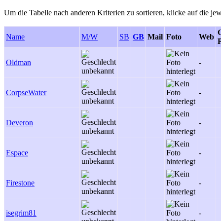
Um die Tabelle nach anderen Kriterien zu sortieren, klicke auf die jew
Name
M/W
SB
GB
Mail
Foto
Web
P
Oldman
-
CorpseWater
-
Deveron
-
Espace
-
Firestone
-
isegrim81
-