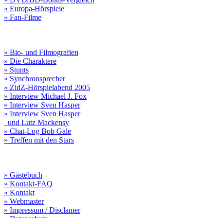
» Europa-Hörspiele
» Fan-Filme
» Bio- und Filmografien
» Die Charaktere
» Stunts
» Synchronsprecher
» ZidZ-Hörspielabend 2005
» Interview Michael J. Fox
» Interview Sven Hasper
» Interview Sven Hasper
und Lutz Mackensy
» Chat-Log Bob Gale
» Treffen mit den Stars
» Gästebuch
» Kontakt-FAQ
» Kontakt
» Webmaster
» Impressum / Disclamer