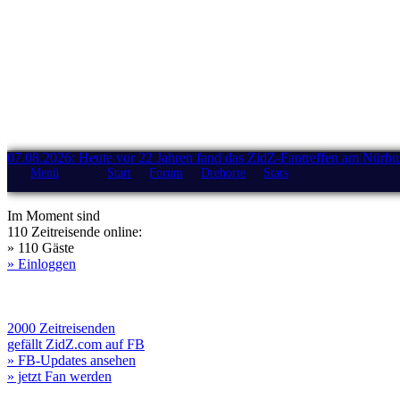
07.08.2026: Heute vor 22 Jahren fand das ZidZ-Fantreffen am Nürburg
Menü
Start
Forum
Drehorte
Stars
Im Moment sind
110 Zeitreisende online:
» 110 Gäste
» Einloggen
2000 Zeitreisenden
gefällt ZidZ.com auf FB
» FB-Updates ansehen
» jetzt Fan werden