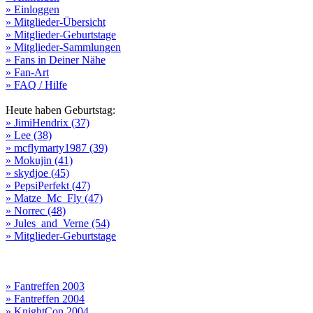
» Einloggen
» Mitglieder-Übersicht
» Mitglieder-Geburtstage
» Mitglieder-Sammlungen
» Fans in Deiner Nähe
» Fan-Art
» FAQ / Hilfe
Heute haben Geburtstag:
» JimiHendrix (37)
» Lee (38)
» mcflymarty1987 (39)
» Mokujin (41)
» skydjoe (45)
» PepsiPerfekt (47)
» Matze_Mc_Fly (47)
» Norrec (48)
» Jules_and_Verne (54)
» Mitglieder-Geburtstage
» Fantreffen 2003
» Fantreffen 2004
» KnightCon 2004