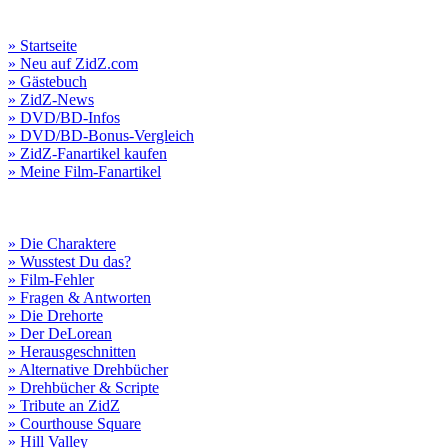
» Startseite
» Neu auf ZidZ.com
» Gästebuch
» ZidZ-News
» DVD/BD-Infos
» DVD/BD-Bonus-Vergleich
» ZidZ-Fanartikel kaufen
» Meine Film-Fanartikel
» Die Charaktere
» Wusstest Du das?
» Film-Fehler
» Fragen & Antworten
» Die Drehorte
» Der DeLorean
» Herausgeschnitten
» Alternative Drehbücher
» Drehbücher & Scripte
» Tribute an ZidZ
» Courthouse Square
» Hill Valley