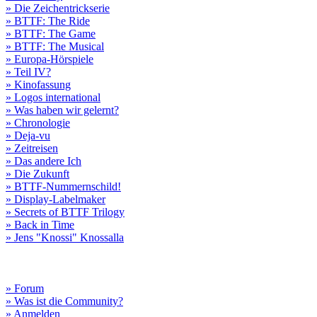
» Die Zeichentrickserie
» BTTF: The Ride
» BTTF: The Game
» BTTF: The Musical
» Europa-Hörspiele
» Teil IV?
» Kinofassung
» Logos international
» Was haben wir gelernt?
» Chronologie
» Deja-vu
» Zeitreisen
» Das andere Ich
» Die Zukunft
» BTTF-Nummernschild!
» Display-Labelmaker
» Secrets of BTTF Trilogy
» Back in Time
» Jens "Knossi" Knossalla
» Forum
» Was ist die Community?
» Anmelden