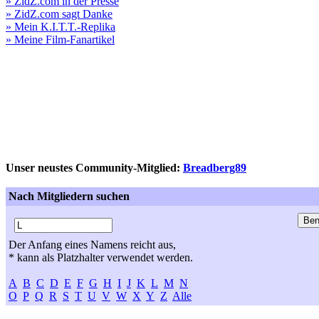
» ZidZ.com in der Presse
» ZidZ.com sagt Danke
» Mein K.I.T.T.-Replika
» Meine Film-Fanartikel
Unser neustes Community-Mitglied:
Breadberg89
Nach Mitgliedern suchen
Der Anfang eines Namens reicht aus,
* kann als Platzhalter verwendet werden.
A
B
C
D
E
F
G
H
I
J
K
L
M
N
O
P
Q
R
S
T
U
V
W
X
Y
Z
Alle