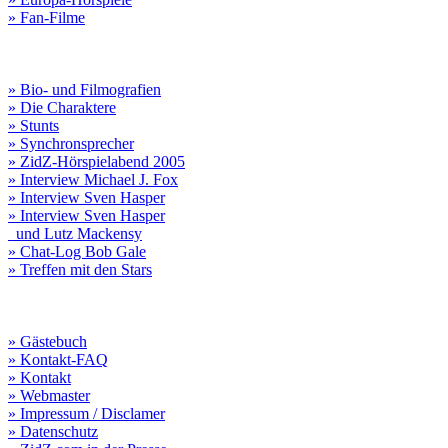
» Fan-Filme
» Bio- und Filmografien
» Die Charaktere
» Stunts
» Synchronsprecher
» ZidZ-Hörspielabend 2005
» Interview Michael J. Fox
» Interview Sven Hasper
» Interview Sven Hasper
und Lutz Mackensy
» Chat-Log Bob Gale
» Treffen mit den Stars
» Gästebuch
» Kontakt-FAQ
» Kontakt
» Webmaster
» Impressum / Disclamer
» Datenschutz