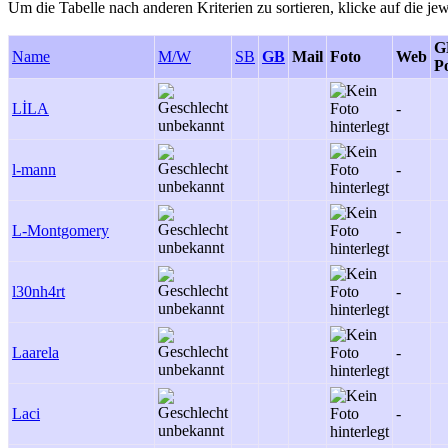
Um die Tabelle nach anderen Kriterien zu sortieren, klicke auf die jew
G
Name
M/W
SB
GB
Mail
Foto
Web
Po
LİLA
-
l-mann
-
L-Montgomery
-
l30nh4rt
-
Laarela
-
Laci
-