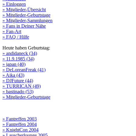
» Einloggen
» Mitglieder-Übersicht
» Mitglieder-Geburtstage
» Mitglieder-Sammlungen
» Fans in Deiner Nähe
» Fan-Art
» FAQ / Hilfe
Heute haben Geburtstag:
» andidaneck (34)
» 11.9.1985 (34)
» japan (40)
» DeLoreanFreak (41)
» Aika (43)
» DJFuture (44)
» TURRICAN (49)
» bastinado (53)
» Mitglieder-Geburtstage
» Fantreffen 2003
» Fantreffen 2004
» KnightCon 2004
» Lauscherlounge 2005