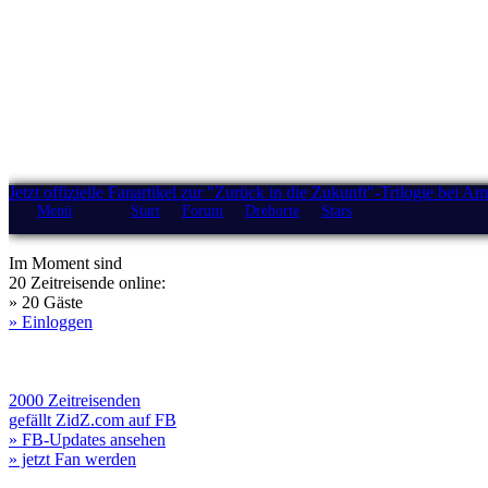
Jetzt offizielle Fanartikel zur "Zurück in die Zukunft"-Trilogie bei A
Menü
Start
Forum
Drehorte
Stars
Im Moment sind
20 Zeitreisende online:
» 20 Gäste
» Einloggen
2000 Zeitreisenden
gefällt ZidZ.com auf FB
» FB-Updates ansehen
» jetzt Fan werden