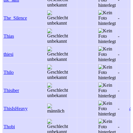
The_Silence
-
Thias
-
thiesi
-
Thilo
-
Thisiber
-
ThisIsHeavy
-
4
Thobi
-