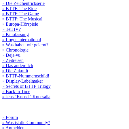
» Die Zeichentrickserie
» BTTF: The Ride
» BTTF: The Game
» BTTF: The Musical
» Europa-Hörspiele
» Teil IV?
» Kinofassung
» Logos international
» Was haben wir gelernt?
» Chronologie
» Deja-vu
» Zeitreisen
» Das andere Ich
» Die Zukunft
» BTTF-Nummernschild!
» Display-Labelmaker
» Secrets of BTTF Trilogy
» Back in Time
» Jens "Knossi" Knossalla
» Forum
» Was ist die Community?
» Anmelden