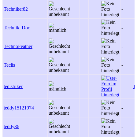
Techniker82
-
Technik_Doc
-
TechnoFeather
-
Teclis
-
ted.striker
1
teddy15121974
-
teddy86
-