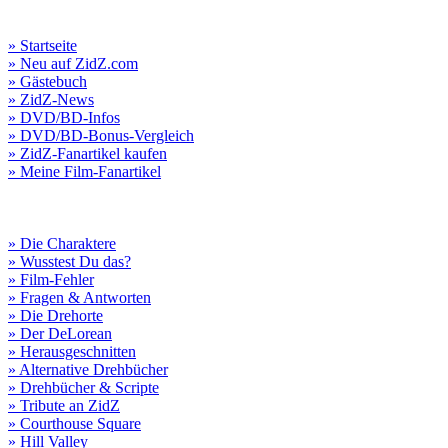
» Startseite
» Neu auf ZidZ.com
» Gästebuch
» ZidZ-News
» DVD/BD-Infos
» DVD/BD-Bonus-Vergleich
» ZidZ-Fanartikel kaufen
» Meine Film-Fanartikel
» Die Charaktere
» Wusstest Du das?
» Film-Fehler
» Fragen & Antworten
» Die Drehorte
» Der DeLorean
» Herausgeschnitten
» Alternative Drehbücher
» Drehbücher & Scripte
» Tribute an ZidZ
» Courthouse Square
» Hill Valley