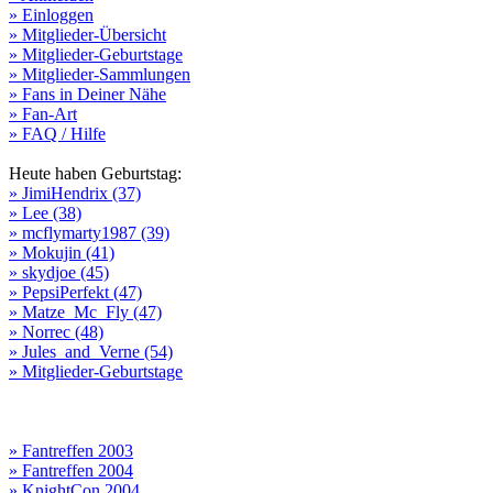
» Einloggen
» Mitglieder-Übersicht
» Mitglieder-Geburtstage
» Mitglieder-Sammlungen
» Fans in Deiner Nähe
» Fan-Art
» FAQ / Hilfe
Heute haben Geburtstag:
» JimiHendrix (37)
» Lee (38)
» mcflymarty1987 (39)
» Mokujin (41)
» skydjoe (45)
» PepsiPerfekt (47)
» Matze_Mc_Fly (47)
» Norrec (48)
» Jules_and_Verne (54)
» Mitglieder-Geburtstage
» Fantreffen 2003
» Fantreffen 2004
» KnightCon 2004