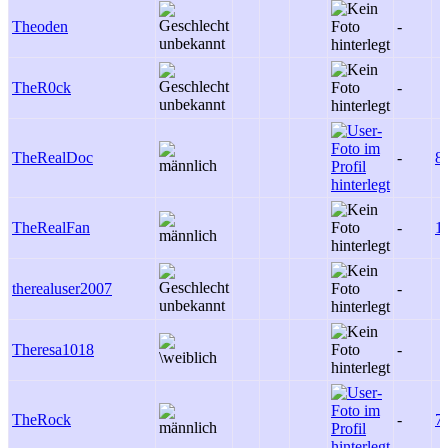
Theoden
-
TheR0ck
-
TheRealDoc
-
8
TheRealFan
-
1
therealuser2007
-
Theresa1018
-
TheRock
-
7