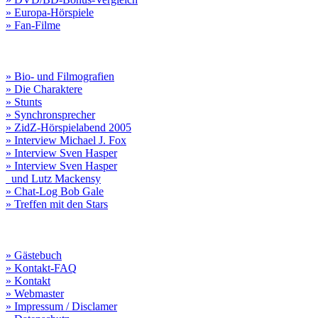
» Europa-Hörspiele
» Fan-Filme
» Bio- und Filmografien
» Die Charaktere
» Stunts
» Synchronsprecher
» ZidZ-Hörspielabend 2005
» Interview Michael J. Fox
» Interview Sven Hasper
» Interview Sven Hasper
und Lutz Mackensy
» Chat-Log Bob Gale
» Treffen mit den Stars
» Gästebuch
» Kontakt-FAQ
» Kontakt
» Webmaster
» Impressum / Disclamer