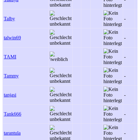
Talby
-
talwin69
-
TAMI
-
Tammy
-
tanjasi
-
Tank666
-
tarantula
-