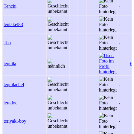
Tenchi
-
tentakel83
-
Teo
-
tequila
6
tequilachef
-
teradoc
-
teriyaki-boy
-