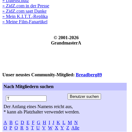
» Datenschutz
» ZidZ.com in der Presse
» ZidZ.com sagt Danke
» Mein K.I.T.T.-Replika
» Meine Film-Fanartikel
© 2001-2026
GrandmasterA
Unser neustes Community-Mitglied:
Breadberg89
Nach Mitgliedern suchen
Der Anfang eines Namens reicht aus,
* kann als Platzhalter verwendet werden.
A
B
C
D
E
F
G
H
I
J
K
L
M
N
O
P
Q
R
S
T
U
V
W
X
Y
Z
Alle