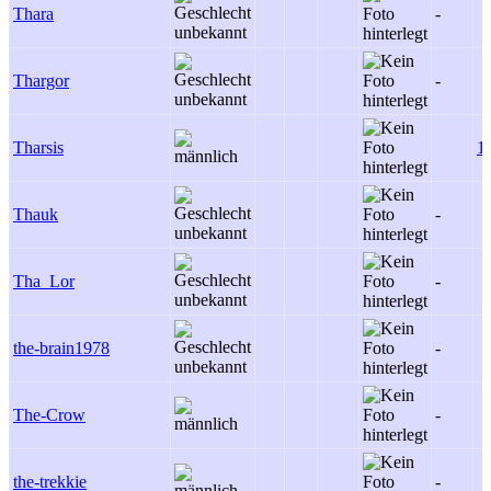
Thara
-
Thargor
-
Tharsis
1
Thauk
-
Tha_Lor
-
the-brain1978
-
The-Crow
-
the-trekkie
-