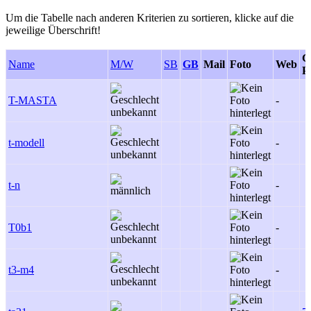
Um die Tabelle nach anderen Kriterien zu sortieren, klicke auf die
jeweilige Überschrift!
G
Name
M/W
SB
GB
Mail
Foto
Web
P
T-MASTA
-
t-modell
-
t-n
-
T0b1
-
t3-m4
-