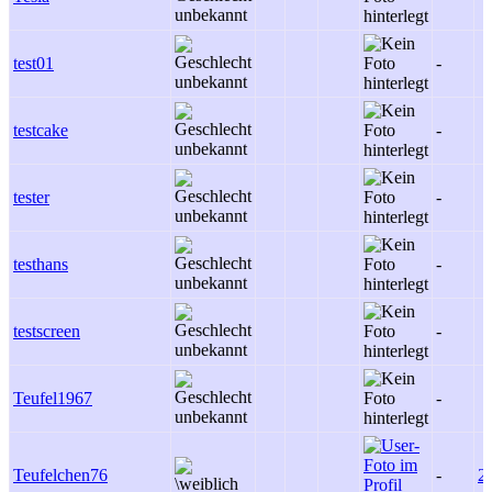
test01
-
testcake
-
tester
-
testhans
-
testscreen
-
Teufel1967
-
Teufelchen76
-
2