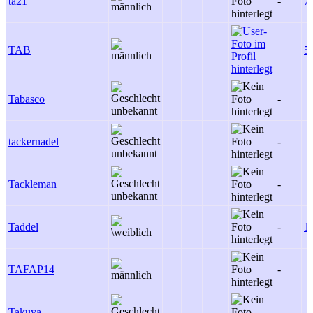
ta21
-
7
TAB
5
Tabasco
-
tackernadel
-
Tackleman
-
Taddel
-
1
TAFAP14
-
Takuya
-