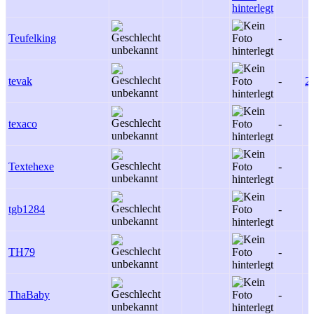
Teufelking
-
tevak
-
2
texaco
-
Textehexe
-
tgb1284
-
TH79
-
ThaBaby
-