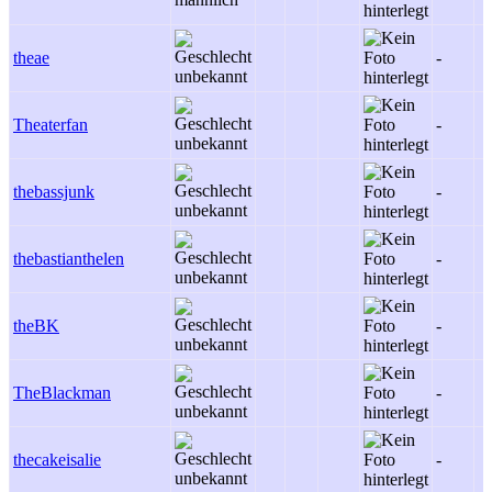
theae
-
Theaterfan
-
thebassjunk
-
thebastianthelen
-
theBK
-
TheBlackman
-
thecakeisalie
-