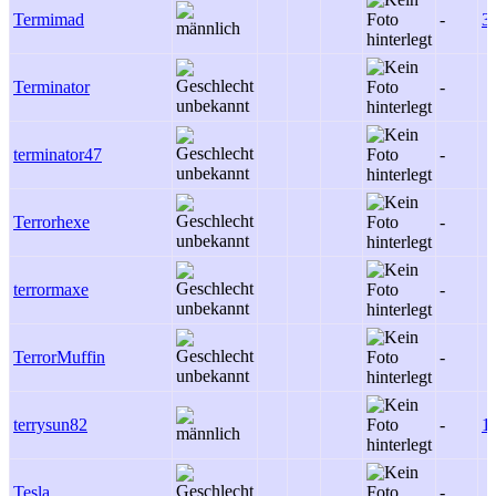
Termimad
-
3
Terminator
-
terminator47
-
Terrorhexe
-
terrormaxe
-
TerrorMuffin
-
terrysun82
-
1
Tesla
-