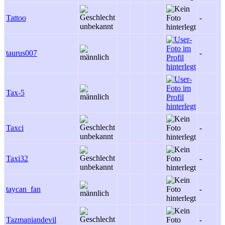
Tattoo
-
taurus007
-
Tax-5
Taxci
-
Taxi32
-
taycan_fan
-
Tazmaniandevil
-