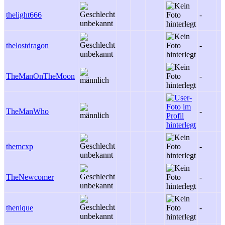
thelight666
-
thelostdragon
-
TheManOnTheMoon
-
TheManWho
-
themcxp
-
TheNewcomer
-
thenique
-