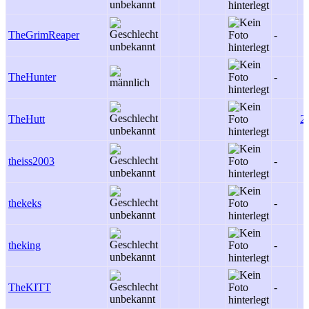
TheGrimReaper
-
TheHunter
-
TheHutt
2
theiss2003
-
thekeks
-
theking
-
TheKITT
-