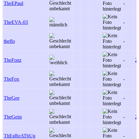
TheEPaul
-
TheEVA-03
-
theflo
-
TheFonz
-
2
TheFox
-
TheGee
-
TheGeist
-
2
ThEgReATbUg
-