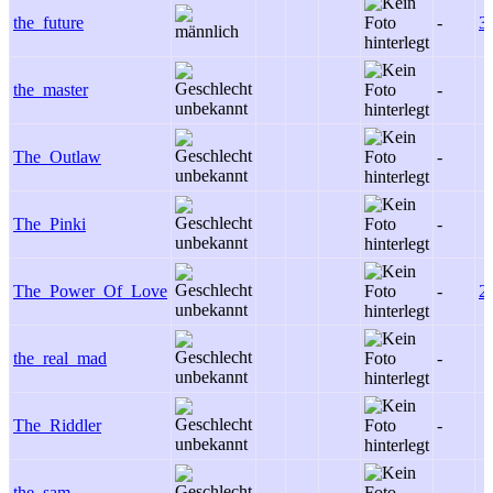
the_future
-
3
the_master
-
The_Outlaw
-
The_Pinki
-
The_Power_Of_Love
-
2
the_real_mad
-
The_Riddler
-
the_sam
-