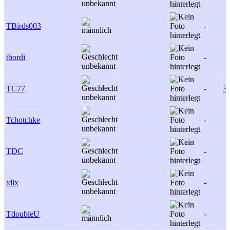
TBirds003
-
tbordi
-
TC77
-
3
Tchotchke
-
TDC
-
tdlx
-
TdoubleU
-