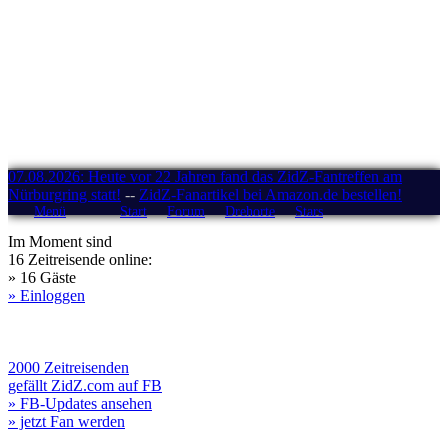
07.08.2026: Heute vor 22 Jahren fand das ZidZ-Fantreffen am
Nürburgring statt!
--
ZidZ-Fanartikel bei Amazon.de bestellen!
Menü
Start
Forum
Drehorte
Stars
Im Moment sind
16 Zeitreisende online:
» 16 Gäste
» Einloggen
2000 Zeitreisenden
gefällt ZidZ.com auf FB
» FB-Updates ansehen
» jetzt Fan werden