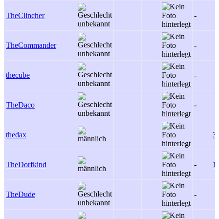
TheClincher
-
TheCommander
-
thecube
-
TheDaco
-
thedax
3
TheDorfkind
-
1
TheDude
-