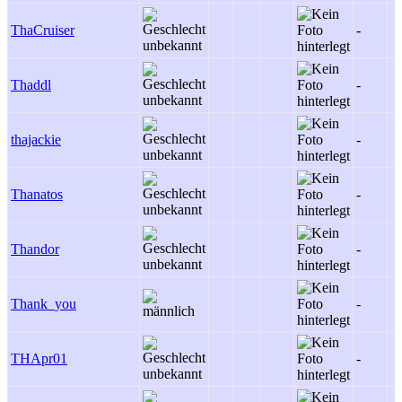
ThaCruiser
-
Thaddl
-
thajackie
-
Thanatos
-
Thandor
-
Thank_you
-
THApr01
-