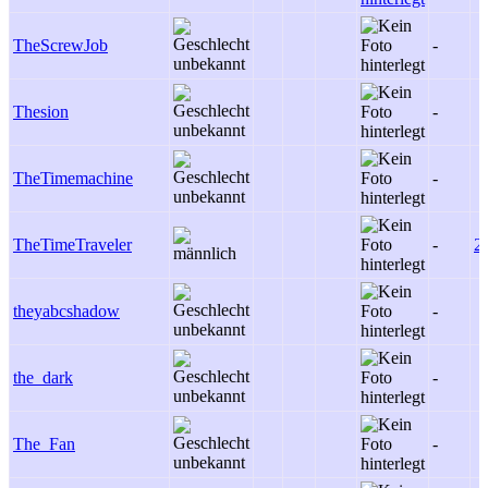
TheScrewJob
-
Thesion
-
TheTimemachine
-
TheTimeTraveler
-
2
theyabcshadow
-
the_dark
-
The_Fan
-