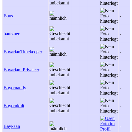
Baus
-
bautzner
-
BavarianTimekeeper
-
Bavarian_Privateer
-
Bayernandy
-
Bayernkult
-
Baykaan
-