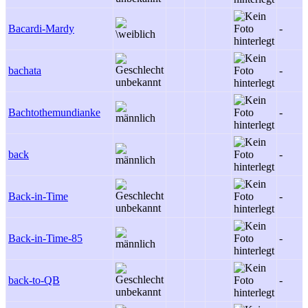
Bacardi-Mardy
-
bachata
-
Bachtothemundianke
-
back
-
Back-in-Time
-
Back-in-Time-85
-
back-to-QB
-