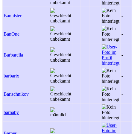
Bannister
-
BanOne
-
Barbarella
-
barbarix
-
Barischnikov
-
barnaby
-
Barnes