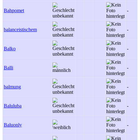
Bahpomet
-
balanceistischem
-
Balko
-
Balli
-
balmung
-
Baluluba
-
Baluonly
-