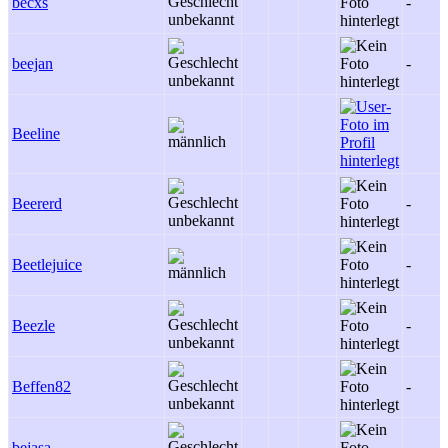
becxs
-
beejan
-
Beeline
Beererd
-
Beetlejuice
-
Beezle
-
Beffen82
-
bejasa
-