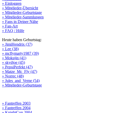
» Einloggen
» Mitglieder-Übersicht
» Mitglieder-Geburtstage
» Mitglieder-Sammlungen
» Fans in Deiner Nähe
» Fan-Art
» FAQ / Hilfe
Heute haben Geburtstag:
» JimiHendrix (37)
» Lee (38)
» mcflymarty1987 (39)
» Mokujin (41)
» skydjoe (45)
» PepsiPerfekt (47)
» Matze_Mc_Fly (47)
» Norrec (48)
» Jules_and_Verne (54)
» Mitglieder-Geburtstage
» Fantreffen 2003
» Fantreffen 2004
» KnightCon 2004