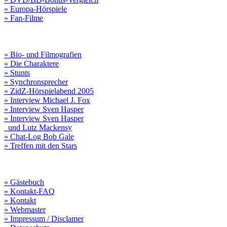
» Europa-Hörspiele
» Fan-Filme
» Bio- und Filmografien
» Die Charaktere
» Stunts
» Synchronsprecher
» ZidZ-Hörspielabend 2005
» Interview Michael J. Fox
» Interview Sven Hasper
» Interview Sven Hasper
und Lutz Mackensy
» Chat-Log Bob Gale
» Treffen mit den Stars
» Gästebuch
» Kontakt-FAQ
» Kontakt
» Webmaster
» Impressum / Disclamer