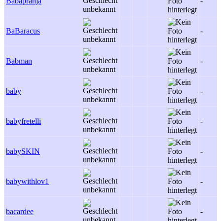
Babapranja
-
BaBaracus
-
Babman
-
baby
-
babyfretelli
-
babySKIN
-
babywithlov1
-
bacardee
-