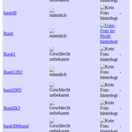
bastelll
-
Basti
Basti1
-
Basti1202
-
basti2005
-
Basti2k5
-
basti300hund
-