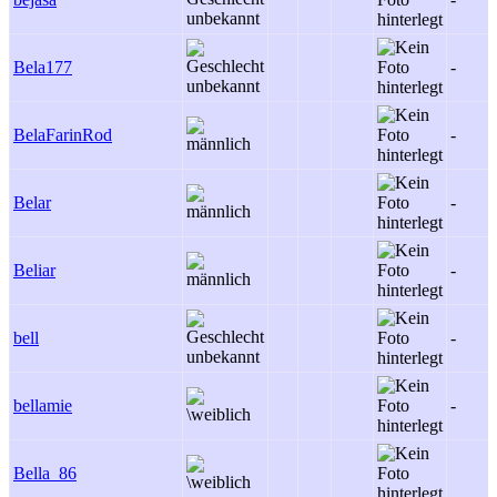
Bela177
-
BelaFarinRod
-
Belar
-
Beliar
-
bell
-
bellamie
-
Bella_86