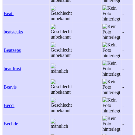
Beati
-
beatsteaks
-
Beatzeps
-
beaufrost
-
Beavis
-
Becci
-
Bechde
-