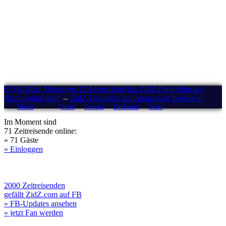
07.08.2026: Heute vor 22 Jahren fand das ZidZ-Fantreffen am
Nürburgring statt!
--
ZidZ-Fanartikel bei Amazon.de bestellen!
Menü
Start
Forum
Drehorte
Stars
Im Moment sind
71 Zeitreisende online:
» 71 Gäste
» Einloggen
2000 Zeitreisenden
gefällt ZidZ.com auf FB
» FB-Updates ansehen
» jetzt Fan werden