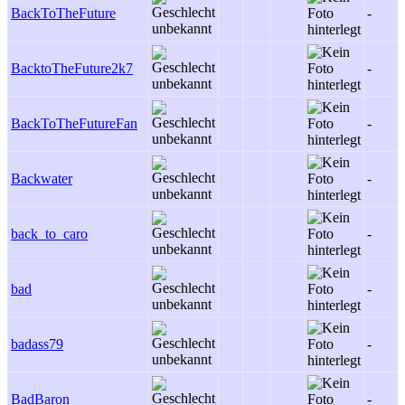
BackToTheFuture
-
BacktoTheFuture2k7
-
BackToTheFutureFan
-
Backwater
-
back_to_caro
-
bad
-
badass79
-
BadBaron
-