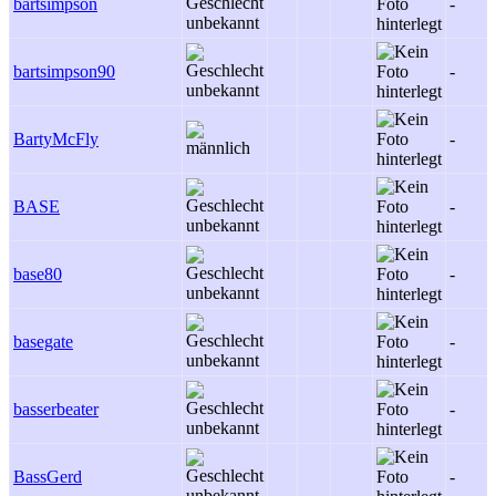
bartsimpson
-
bartsimpson90
-
BartyMcFly
-
BASE
-
base80
-
basegate
-
basserbeater
-
BassGerd
-