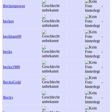
Beckenpower
-
beckes
-
beckham99
-
becks
-
becks1980
-
BecksGold
-
Becky
-