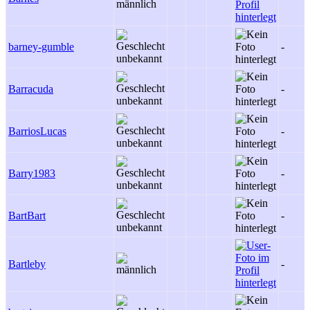
barney-gumble
-
Barracuda
-
BarriosLucas
-
Barry1983
-
BartBart
-
Bartleby
-