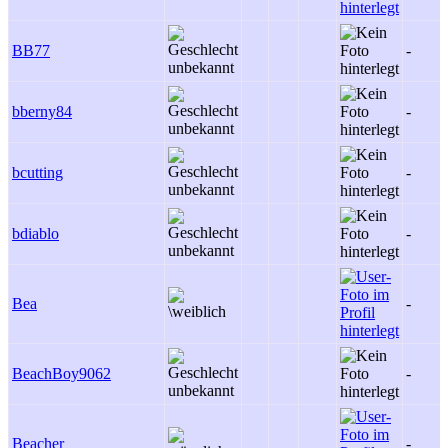
BB77
-
bberny84
-
bcutting
-
bdiablo
-
Bea
-
BeachBoy9062
-
Beacher
-