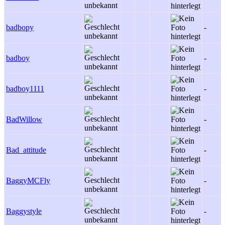
badbopy
-
badboy
-
badboy1111
-
BadWillow
-
Bad_attitude
-
BaggyMCFly
-
Baggystyle
-