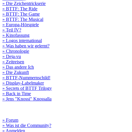
» Die Zeichentrickserie
» BTTF: The Ride
» BTTF: The Game
» BTTF: The Musical
» Europa-Hörspiele
» Teil IV?
» Kinofassung
» Logos international
» Was haben wir gelernt?
» Chronologie
» Deja-vu
» Zeitreisen
» Das andere Ich
» Die Zukunft
» BTTF-Nummernschild!
» Display-Labelmaker
» Secrets of BTTF Trilogy
» Back in Time
» Jens "Knossi" Knossalla
» Forum
» Was ist die Community?
» Anmelden