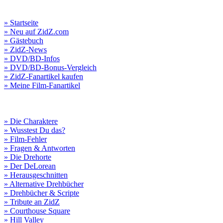
» Startseite
» Neu auf ZidZ.com
» Gästebuch
» ZidZ-News
» DVD/BD-Infos
» DVD/BD-Bonus-Vergleich
» ZidZ-Fanartikel kaufen
» Meine Film-Fanartikel
» Die Charaktere
» Wusstest Du das?
» Film-Fehler
» Fragen & Antworten
» Die Drehorte
» Der DeLorean
» Herausgeschnitten
» Alternative Drehbücher
» Drehbücher & Scripte
» Tribute an ZidZ
» Courthouse Square
» Hill Valley