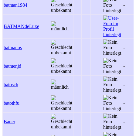
batman1984
-
BATMANdeLuxe
-
batmanos
-
batmenjd
-
batosch
-
batothfu
-
Bauer
-