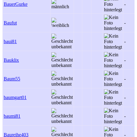
BauerGurke
-
Baufut
-
baui81
-
Bauklix
-
Baum55
-
baumgart01
-
baumi81
-
Baureihe403
-