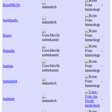
BastiMcfly
-
bastinado
Basty
-
Batailic
-
batista
-
batista94
-
batman
-