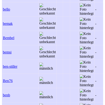
bello
-
bemak
-
Bembel
-
bemsi
-
ben-stiller
-
Ben76
-
benb
-