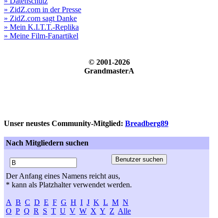
» Datenschutz
» ZidZ.com in der Presse
» ZidZ.com sagt Danke
» Mein K.I.T.T.-Replika
» Meine Film-Fanartikel
© 2001-2026
GrandmasterA
Unser neustes Community-Mitglied:
Breadberg89
Nach Mitgliedern suchen
Der Anfang eines Namens reicht aus,
* kann als Platzhalter verwendet werden.
A
B
C
D
E
F
G
H
I
J
K
L
M
N
O
P
Q
R
S
T
U
V
W
X
Y
Z
Alle