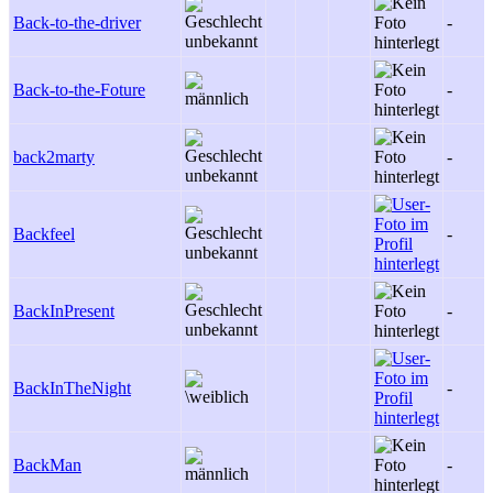
Back-to-the-driver
-
Back-to-the-Foture
-
back2marty
-
Backfeel
-
BackInPresent
-
BackInTheNight
-
BackMan
-