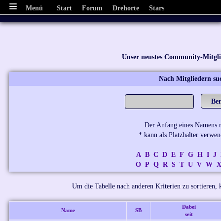
Menü
Start
Forum
Drehorte
Stars
Unser neustes Community-Mitgl
Nach Mitgliedern su
Der Anfang eines Namens re
* kann als Platzhalter verwe
A
B
C
D
E
F
G
H
I
J
O
P
Q
R
S
T
U
V
W
Um die Tabelle nach anderen Kriterien zu sortieren, k
Dabei
Name
SB
seit