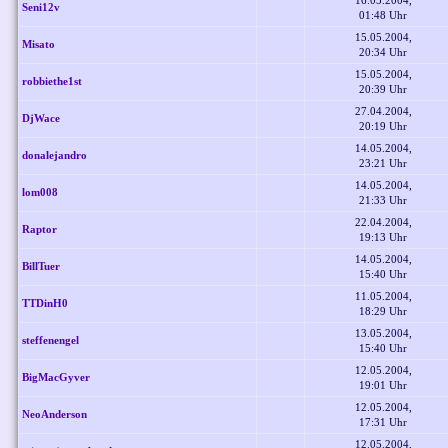
16.05.2004,
Seni12v
01:48 Uhr
15.05.2004,
Misato
20:34 Uhr
15.05.2004,
robbiethe1st
20:39 Uhr
27.04.2004,
DjWace
20:19 Uhr
14.05.2004,
donalejandro
23:21 Uhr
14.05.2004,
lom008
21:33 Uhr
22.04.2004,
Raptor
19:13 Uhr
14.05.2004,
BillTuer
15:40 Uhr
11.05.2004,
TTDinH0
18:29 Uhr
13.05.2004,
steffenengel
15:40 Uhr
12.05.2004,
BigMacGyver
19:01 Uhr
12.05.2004,
NeoAnderson
17:31 Uhr
12.05.2004,