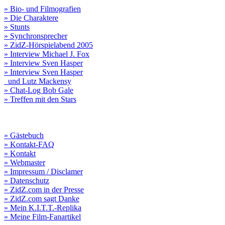
» Bio- und Filmografien
» Die Charaktere
» Stunts
» Synchronsprecher
» ZidZ-Hörspielabend 2005
» Interview Michael J. Fox
» Interview Sven Hasper
» Interview Sven Hasper
und Lutz Mackensy
» Chat-Log Bob Gale
» Treffen mit den Stars
» Gästebuch
» Kontakt-FAQ
» Kontakt
» Webmaster
» Impressum / Disclamer
» Datenschutz
» ZidZ.com in der Presse
» ZidZ.com sagt Danke
» Mein K.I.T.T.-Replika
» Meine Film-Fanartikel