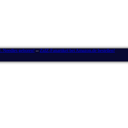
J. Needles geboren!
--
ZidZ-Fanartikel bei Amazon.de bestellen!