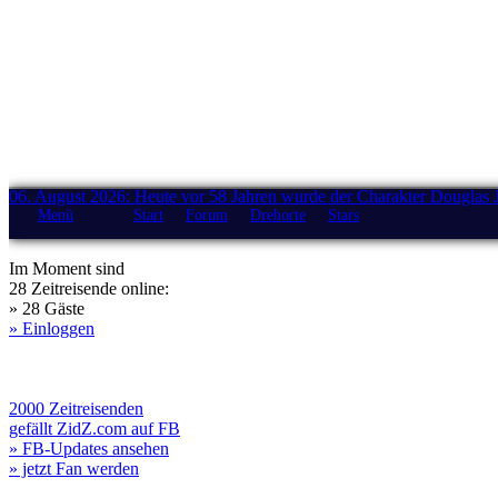
06. August 2026: Heute vor 58 Jahren wurde der Charakter Douglas 
Menü
Start
Forum
Drehorte
Stars
Im Moment sind
28 Zeitreisende online:
» 28 Gäste
» Einloggen
2000 Zeitreisenden
gefällt ZidZ.com auf FB
» FB-Updates ansehen
» jetzt Fan werden