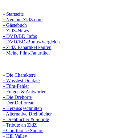
» Startseite
» Neu auf ZidZ.com
» Gästebuch
» ZidZ-News
» DVD/BD-Infos
» DVD/BD-Bonus-Vergleich
» ZidZ-Fanartikel kaufen
» Meine Film-Fanartikel
» Die Charaktere
» Wusstest Du das?
» Film-Fehler
» Fragen & Antworten
» Die Drehorte
» Der DeLorean
» Herausgeschnitten
» Alternative Drehbücher
» Drehbücher & Scripte
» Tribute an ZidZ
» Courthouse Square
» Hill Valley