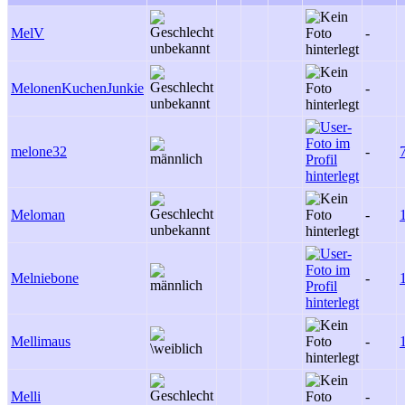
MelV
-
MelonenKuchenJunkie
-
melone32
-
Meloman
-
Melniebone
-
Mellimaus
-
Melli
-