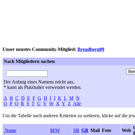
Unser neustes Community-Mitglied:
Breadberg89
Nach Mitgliedern suchen
Der Anfang eines Namens reicht aus,
* kann als Platzhalter verwendet werden.
A
B
C
D
E
F
G
H
I
J
K
L
M
N
O
P
Q
R
S
T
U
V
W
X
Y
Z
Alle
Um die Tabelle nach anderen Kriterien zu sortieren, klicke auf die jew
Name
M/W
SB
GB
Mail
Foto
Web