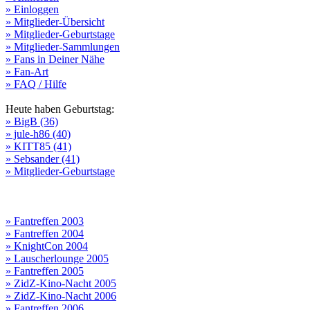
» Einloggen
» Mitglieder-Übersicht
» Mitglieder-Geburtstage
» Mitglieder-Sammlungen
» Fans in Deiner Nähe
» Fan-Art
» FAQ / Hilfe
Heute haben Geburtstag:
» BigB (36)
» jule-h86 (40)
» KITT85 (41)
» Sebsander (41)
» Mitglieder-Geburtstage
» Fantreffen 2003
» Fantreffen 2004
» KnightCon 2004
» Lauscherlounge 2005
» Fantreffen 2005
» ZidZ-Kino-Nacht 2005
» ZidZ-Kino-Nacht 2006
» Fantreffen 2006