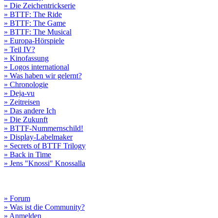
» Die Zeichentrickserie
» BTTF: The Ride
» BTTF: The Game
» BTTF: The Musical
» Europa-Hörspiele
» Teil IV?
» Kinofassung
» Logos international
» Was haben wir gelernt?
» Chronologie
» Deja-vu
» Zeitreisen
» Das andere Ich
» Die Zukunft
» BTTF-Nummernschild!
» Display-Labelmaker
» Secrets of BTTF Trilogy
» Back in Time
» Jens "Knossi" Knossalla
» Forum
» Was ist die Community?
» Anmelden