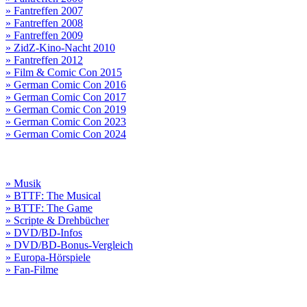
» Fantreffen 2007
» Fantreffen 2008
» Fantreffen 2009
» ZidZ-Kino-Nacht 2010
» Fantreffen 2012
» Film & Comic Con 2015
» German Comic Con 2016
» German Comic Con 2017
» German Comic Con 2019
» German Comic Con 2023
» German Comic Con 2024
» Musik
» BTTF: The Musical
» BTTF: The Game
» Scripte & Drehbücher
» DVD/BD-Infos
» DVD/BD-Bonus-Vergleich
» Europa-Hörspiele
» Fan-Filme