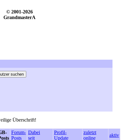
© 2001-2026
GrandmasterA
eilige Überschrift!
GB-
Forum-
Dabei
Profil-
zuletzt
aktiv
Posts
Posts
seit
Update
online