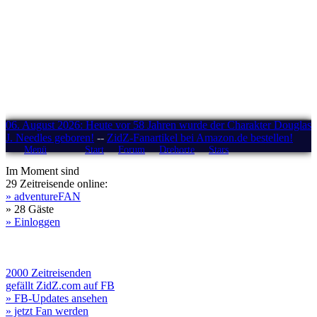
06. August 2026: Heute vor 58 Jahren wurde der Charakter Douglas
J. Needles geboren!
--
ZidZ-Fanartikel bei Amazon.de bestellen!
Menü
Start
Forum
Drehorte
Stars
Im Moment sind
29 Zeitreisende online:
» adventureFAN
» 28 Gäste
» Einloggen
2000 Zeitreisenden
gefällt ZidZ.com auf FB
» FB-Updates ansehen
» jetzt Fan werden