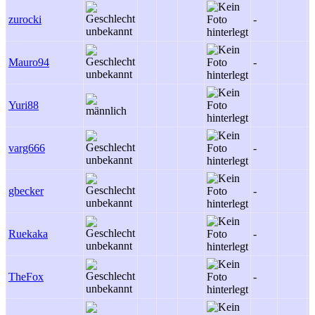
zurocki
-
-
Mauro94
-
-
Yuri88
-
varg666
-
-
gbecker
-
-
Ruekaka
-
-
TheFox
-
-