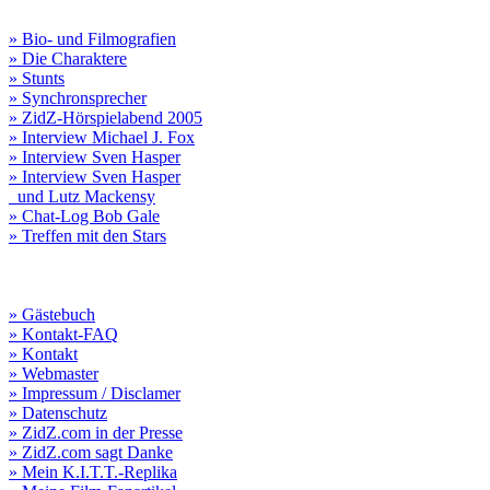
» Bio- und Filmografien
» Die Charaktere
» Stunts
» Synchronsprecher
» ZidZ-Hörspielabend 2005
» Interview Michael J. Fox
» Interview Sven Hasper
» Interview Sven Hasper
und Lutz Mackensy
» Chat-Log Bob Gale
» Treffen mit den Stars
» Gästebuch
» Kontakt-FAQ
» Kontakt
» Webmaster
» Impressum / Disclamer
» Datenschutz
» ZidZ.com in der Presse
» ZidZ.com sagt Danke
» Mein K.I.T.T.-Replika