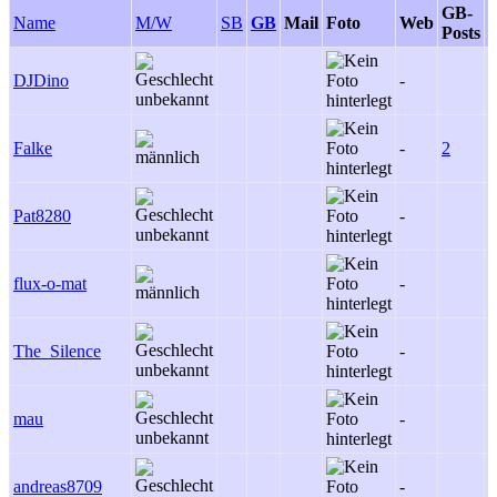
GB-
F
Name
M/W
SB
GB
Mail
Foto
Web
Posts
P
DJDino
-
-
Falke
-
2
-
Pat8280
-
-
flux-o-mat
-
-
The_Silence
-
-
mau
-
-
andreas8709
-
-