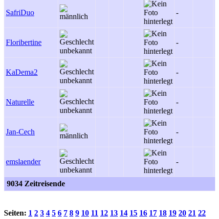
SafriDuo
-
-
Floribertine
-
-
KaDema2
-
-
Naturelle
-
-
Jan-Cech
-
-
emslaender
-
-
9034 Zeitreisende
Seiten:
1
2
3
4
5
6
7
8
9
10
11
12
13
14
15
16
17
18
19
20
21
22