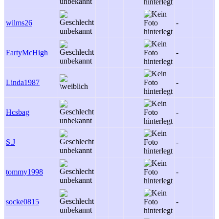
wilms26
-
-
FartyMcHigh
-
-
Linda1987
-
-
Hcsbag
-
-
S.J
-
-
tommy1998
-
-
socke0815
-
-