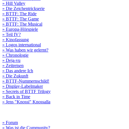
» Hill Valley
» Die Zeichentrickserie
» BTTF: The Ride
» BTTF: The Game
» BTTF: The Musical
» Europa-Hörspiele
» Teil IV?
» Kinofassung
» Logos international
» Was haben wir gelernt?
» Chronologie
» Deja-vu
» Zeitreisen
» Das andere Ich
» Die Zukunft
» BTTF-Nummernschild!
» Display-Labelmaker
» Secrets of BTTF Trilogy
» Back in Time
» Jens "Knossi" Knossalla
» Forum
» Was ist die Community?