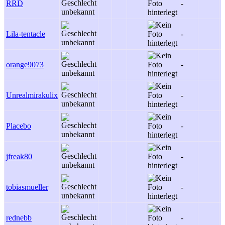
RRD
-
-
Lila-tentacle
-
-
orange9073
-
-
Unrealmirakulix
-
-
Placebo
-
-
jfreak80
-
-
tobiasmueller
-
-
rednebb
-
-