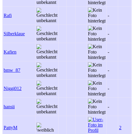
Rafi
-
-
Silberklaue
-
-
Kafien
-
-
bmw_87
-
-
Niggi012
-
-
hansii
-
-
PattyM
2
-