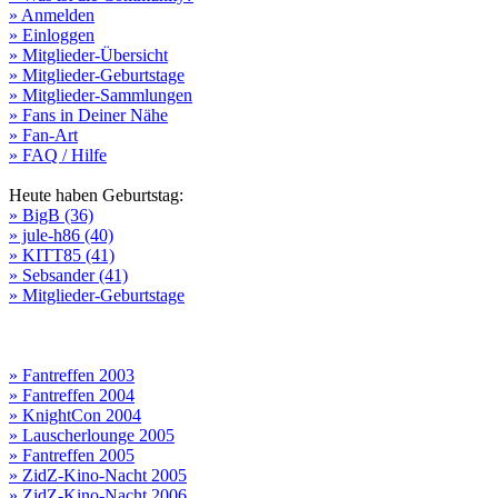
» Anmelden
» Einloggen
» Mitglieder-Übersicht
» Mitglieder-Geburtstage
» Mitglieder-Sammlungen
» Fans in Deiner Nähe
» Fan-Art
» FAQ / Hilfe
Heute haben Geburtstag:
» BigB (36)
» jule-h86 (40)
» KITT85 (41)
» Sebsander (41)
» Mitglieder-Geburtstage
» Fantreffen 2003
» Fantreffen 2004
» KnightCon 2004
» Lauscherlounge 2005
» Fantreffen 2005
» ZidZ-Kino-Nacht 2005
» ZidZ-Kino-Nacht 2006