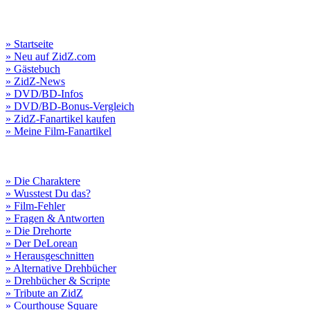
» Startseite
» Neu auf ZidZ.com
» Gästebuch
» ZidZ-News
» DVD/BD-Infos
» DVD/BD-Bonus-Vergleich
» ZidZ-Fanartikel kaufen
» Meine Film-Fanartikel
» Die Charaktere
» Wusstest Du das?
» Film-Fehler
» Fragen & Antworten
» Die Drehorte
» Der DeLorean
» Herausgeschnitten
» Alternative Drehbücher
» Drehbücher & Scripte
» Tribute an ZidZ
» Courthouse Square