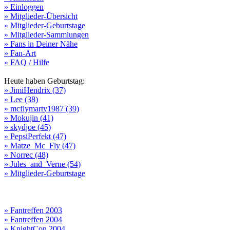
» Einloggen
» Mitglieder-Übersicht
» Mitglieder-Geburtstage
» Mitglieder-Sammlungen
» Fans in Deiner Nähe
» Fan-Art
» FAQ / Hilfe
Heute haben Geburtstag:
» JimiHendrix (37)
» Lee (38)
» mcflymarty1987 (39)
» Mokujin (41)
» skydjoe (45)
» PepsiPerfekt (47)
» Matze_Mc_Fly (47)
» Norrec (48)
» Jules_and_Verne (54)
» Mitglieder-Geburtstage
» Fantreffen 2003
» Fantreffen 2004
» KnightCon 2004