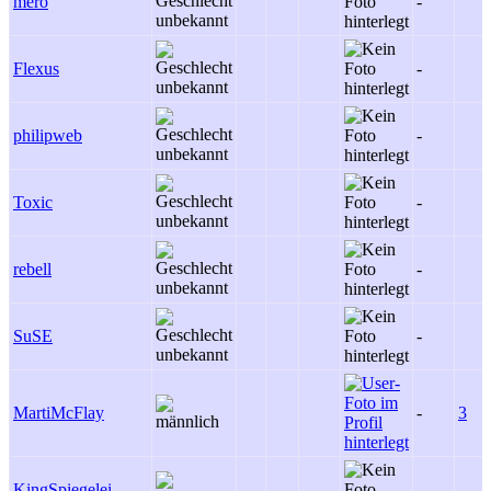
mero
-
Flexus
-
philipweb
-
Toxic
-
rebell
-
SuSE
-
MartiMcFlay
-
3
KingSpiegelei
-