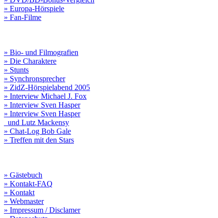
» Europa-Hörspiele
» Fan-Filme
» Bio- und Filmografien
» Die Charaktere
» Stunts
» Synchronsprecher
» ZidZ-Hörspielabend 2005
» Interview Michael J. Fox
» Interview Sven Hasper
» Interview Sven Hasper
und Lutz Mackensy
» Chat-Log Bob Gale
» Treffen mit den Stars
» Gästebuch
» Kontakt-FAQ
» Kontakt
» Webmaster
» Impressum / Disclamer