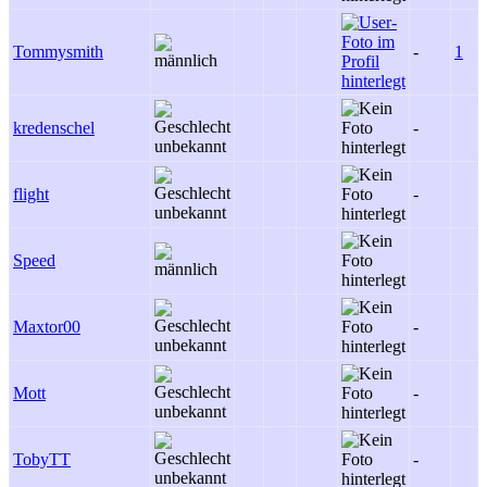
Tommysmith
-
1
kredenschel
-
flight
-
Speed
Maxtor00
-
Mott
-
TobyTT
-