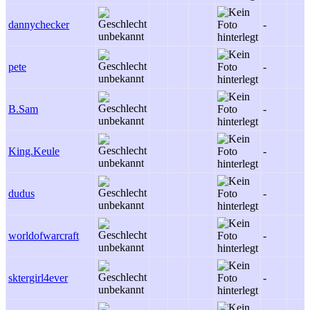
dannychecker
-
pete
-
B.Sam
-
King.Keule
-
dudus
-
worldofwarcraft
-
sktergirl4ever
-