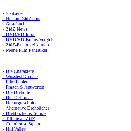
» Startseite
» Neu auf ZidZ.com
» Gästebuch
» ZidZ-News
» DVD/BD-Infos
» DVD/BD-Bonus-Vergleich
» ZidZ-Fanartikel kaufen
» Meine Film-Fanartikel
» Die Charaktere
» Wusstest Du das?
» Film-Fehler
» Fragen & Antworten
» Die Drehorte
» Der DeLorean
» Herausgeschnitten
» Alternative Drehbücher
» Drehbücher & Scripte
» Tribute an ZidZ
» Courthouse Square
» Hill Valley