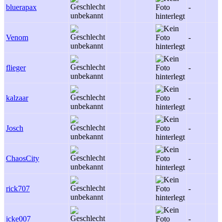
bluerapax
-
Venom
-
flieger
-
kalzaar
-
Josch
-
ChaosCity
-
rick707
-
icke007
-