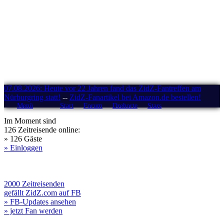
07.08.2026: Heute vor 22 Jahren fand das ZidZ-Fantreffen am
Nürburgring statt!
--
ZidZ-Fanartikel bei Amazon.de bestellen!
Menü
Start
Forum
Drehorte
Stars
Im Moment sind
126 Zeitreisende online:
» 126 Gäste
» Einloggen
2000 Zeitreisenden
gefällt ZidZ.com auf FB
» FB-Updates ansehen
» jetzt Fan werden