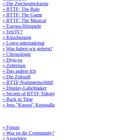
» Die Zeichentrickserie
» BTTF: The Ride
» BTTF: The Game
» BTTF: The Musical
» Europa-Hörspiele
» Teil IV?
» Kinofassung
» Logos international
» Was haben wir gelernt?
» Chronologie
» Deja-vu
» Zeitreisen
» Das andere Ich
» Die Zukunft
» BTTF-Nummernschild!
» Display-Labelmaker
» Secrets of BTTF Trilogy
» Back in Time
» Jens "Knossi" Knossalla
» Forum
» Was ist die Community?
» Anmelden