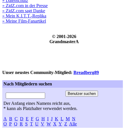
» Datenschutz
» ZidZ.com in der Presse
» ZidZ.com sagt Danke
» Mein K.I.T.T.-Replika
» Meine Film-Fanartikel
© 2001-2026
GrandmasterA
Unser neustes Community-Mitglied:
Breadberg89
Nach Mitgliedern suchen
Der Anfang eines Namens reicht aus,
* kann als Platzhalter verwendet werden.
A
B
C
D
E
F
G
H
I
J
K
L
M
N
O
P
Q
R
S
T
U
V
W
X
Y
Z
Alle