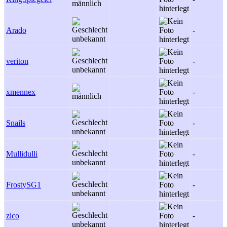
Arado
-
veriton
-
xmennex
-
Snails
-
Mullidulli
-
FrostySG1
-
zico
-