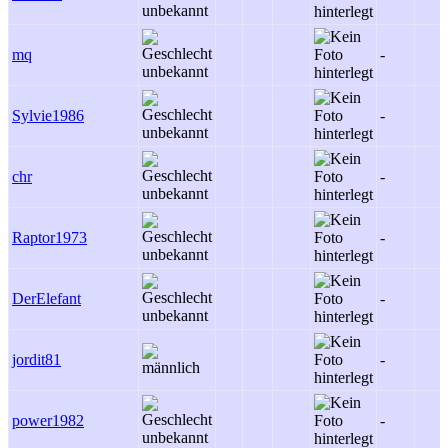
mq
-
Sylvie1986
-
chr
-
Raptor1973
-
DerElefant
-
jordit81
-
power1982
-