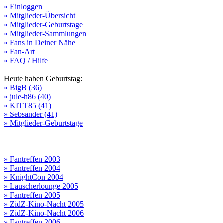
» Einloggen
» Mitglieder-Übersicht
» Mitglieder-Geburtstage
» Mitglieder-Sammlungen
» Fans in Deiner Nähe
» Fan-Art
» FAQ / Hilfe
Heute haben Geburtstag:
» BigB (36)
» jule-h86 (40)
» KITT85 (41)
» Sebsander (41)
» Mitglieder-Geburtstage
» Fantreffen 2003
» Fantreffen 2004
» KnightCon 2004
» Lauscherlounge 2005
» Fantreffen 2005
» ZidZ-Kino-Nacht 2005
» ZidZ-Kino-Nacht 2006
» Fantreffen 2006