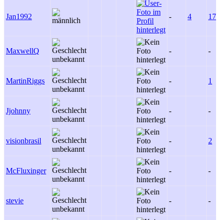
Jan1992
-
4
17
MaxwellQ
-
-
MartinRiggs
-
1
Jjohnny
-
-
visionbrasil
-
2
McFluxinger
-
-
stevie
-
-