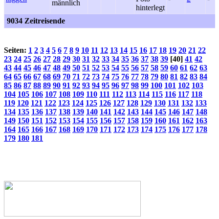
9034 Zeitreisende
Seiten:
1
2
3
4
5
6
7
8
9
10
11
12
13
14
15
16
17
18
19
20
21
22
23
24
25
26
27
28
29
30
31
32
33
34
35
36
37
38
39
[40]
41
42
43
44
45
46
47
48
49
50
51
52
53
54
55
56
57
58
59
60
61
62
63
64
65
66
67
68
69
70
71
72
73
74
75
76
77
78
79
80
81
82
83
84
85
86
87
88
89
90
91
92
93
94
95
96
97
98
99
100
101
102
103
104
105
106
107
108
109
110
111
112
113
114
115
116
117
118
119
120
121
122
123
124
125
126
127
128
129
130
131
132
133
134
135
136
137
138
139
140
141
142
143
144
145
146
147
148
149
150
151
152
153
154
155
156
157
158
159
160
161
162
163
164
165
166
167
168
169
170
171
172
173
174
175
176
177
178
179
180
181