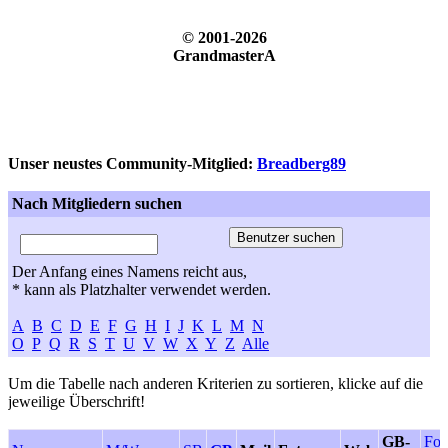
© 2001-2026
GrandmasterA
Unser neustes Community-Mitglied:
Breadberg89
Nach Mitgliedern suchen
Der Anfang eines Namens reicht aus,
* kann als Platzhalter verwendet werden.
A
B
C
D
E
F
G
H
I
J
K
L
M
N
O
P
Q
R
S
T
U
V
W
X
Y
Z
Alle
Um die Tabelle nach anderen Kriterien zu sortieren, klicke auf die
jeweilige Überschrift!
GB-
For