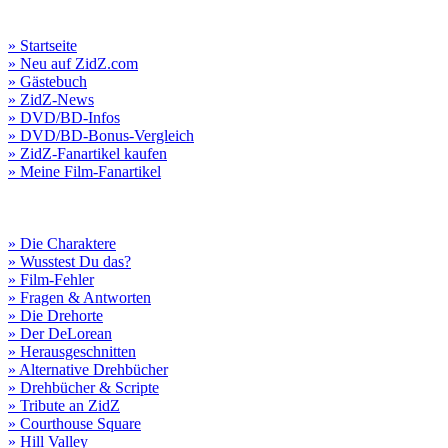
» Startseite
» Neu auf ZidZ.com
» Gästebuch
» ZidZ-News
» DVD/BD-Infos
» DVD/BD-Bonus-Vergleich
» ZidZ-Fanartikel kaufen
» Meine Film-Fanartikel
» Die Charaktere
» Wusstest Du das?
» Film-Fehler
» Fragen & Antworten
» Die Drehorte
» Der DeLorean
» Herausgeschnitten
» Alternative Drehbücher
» Drehbücher & Scripte
» Tribute an ZidZ
» Courthouse Square
» Hill Valley