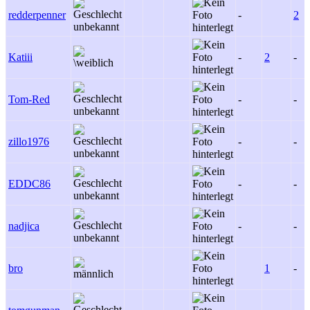
redderpenner
-
2
Katiii
-
2
-
Tom-Red
-
-
zillo1976
-
-
EDDC86
-
-
nadjica
-
-
bro
1
-