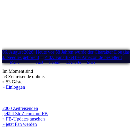
06. August 2026: Heute vor 58 Jahren wurde der Charakter Douglas
J. Needles geboren!
--
ZidZ-Fanartikel bei Amazon.de bestellen!
Menü
Start
Forum
Drehorte
Stars
Im Moment sind
53 Zeitreisende online:
» 53 Gäste
» Einloggen
2000 Zeitreisenden
gefällt ZidZ.com auf FB
» FB-Updates ansehen
» jetzt Fan werden