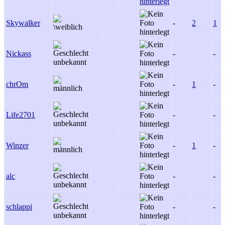
Skywalker
-
2
1
Nickass
-
-
chrOm
-
1
-
Life2701
-
-
Winzer
-
1
-
alc
-
-
schlappi
-
-