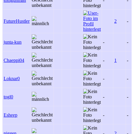
tomgunman
-
-
FutureHustler
2
-
junta-kun
-
-
Chaeppi04
-
1
-
Loknar0
-
-
togl0
-
-
Esheep
-
-
niggen
-
2
-