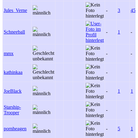
Jules_Verne
-
3
45
Schneeball
-
1
-
mmx
-
-
kathinkaa
-
-
JoeBlack
-
1
1
Starship-
-
-
Trooper
pornheagen
-
5
1