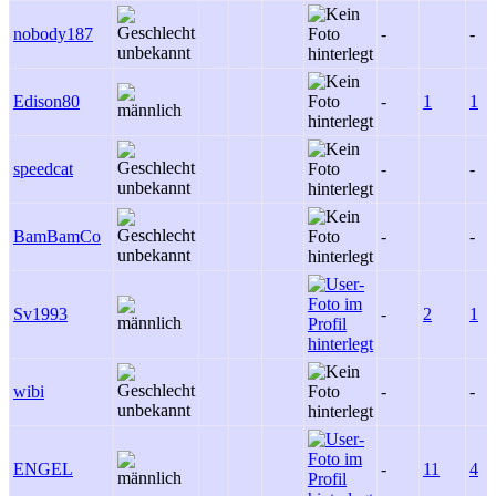
nobody187
-
-
Edison80
-
1
1
speedcat
-
-
BamBamCo
-
-
Sv1993
-
2
1
wibi
-
-
ENGEL
-
11
4