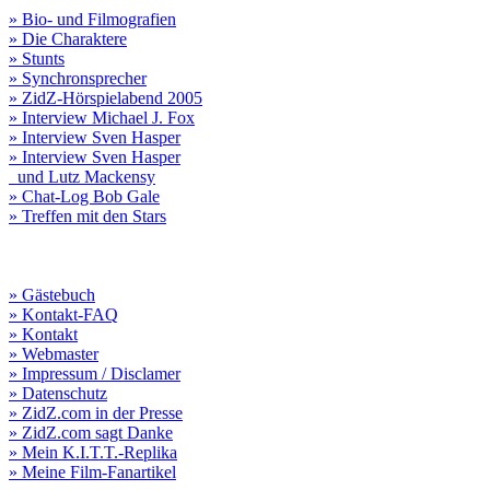
» Bio- und Filmografien
» Die Charaktere
» Stunts
» Synchronsprecher
» ZidZ-Hörspielabend 2005
» Interview Michael J. Fox
» Interview Sven Hasper
» Interview Sven Hasper
und Lutz Mackensy
» Chat-Log Bob Gale
» Treffen mit den Stars
» Gästebuch
» Kontakt-FAQ
» Kontakt
» Webmaster
» Impressum / Disclamer
» Datenschutz
» ZidZ.com in der Presse
» ZidZ.com sagt Danke
» Mein K.I.T.T.-Replika
» Meine Film-Fanartikel