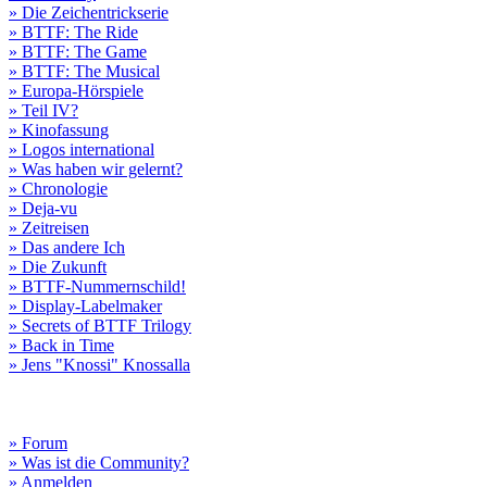
» Die Zeichentrickserie
» BTTF: The Ride
» BTTF: The Game
» BTTF: The Musical
» Europa-Hörspiele
» Teil IV?
» Kinofassung
» Logos international
» Was haben wir gelernt?
» Chronologie
» Deja-vu
» Zeitreisen
» Das andere Ich
» Die Zukunft
» BTTF-Nummernschild!
» Display-Labelmaker
» Secrets of BTTF Trilogy
» Back in Time
» Jens "Knossi" Knossalla
» Forum
» Was ist die Community?
» Anmelden