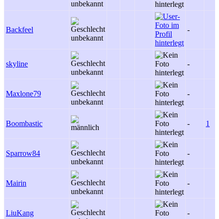
Backfeel
-
skyline
-
Maxlone79
-
Boombastic
-
1
Sparrow84
-
Mairin
-
LiuKang
-