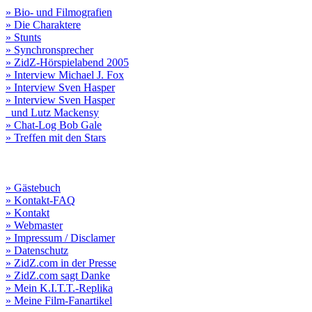
» Bio- und Filmografien
» Die Charaktere
» Stunts
» Synchronsprecher
» ZidZ-Hörspielabend 2005
» Interview Michael J. Fox
» Interview Sven Hasper
» Interview Sven Hasper
und Lutz Mackensy
» Chat-Log Bob Gale
» Treffen mit den Stars
» Gästebuch
» Kontakt-FAQ
» Kontakt
» Webmaster
» Impressum / Disclamer
» Datenschutz
» ZidZ.com in der Presse
» ZidZ.com sagt Danke
» Mein K.I.T.T.-Replika
» Meine Film-Fanartikel