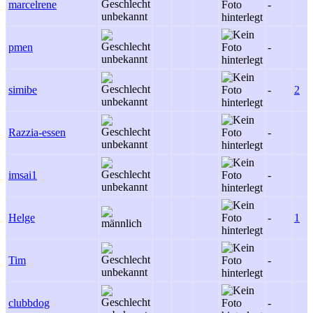
marcelrene
-
pmen
-
simibe
-
2
Razzia-essen
-
imsai1
-
Helge
-
1
Tim
-
clubbdog
-