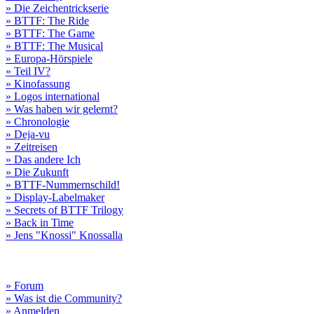
» Die Zeichentrickserie
» BTTF: The Ride
» BTTF: The Game
» BTTF: The Musical
» Europa-Hörspiele
» Teil IV?
» Kinofassung
» Logos international
» Was haben wir gelernt?
» Chronologie
» Deja-vu
» Zeitreisen
» Das andere Ich
» Die Zukunft
» BTTF-Nummernschild!
» Display-Labelmaker
» Secrets of BTTF Trilogy
» Back in Time
» Jens "Knossi" Knossalla
» Forum
» Was ist die Community?
» Anmelden