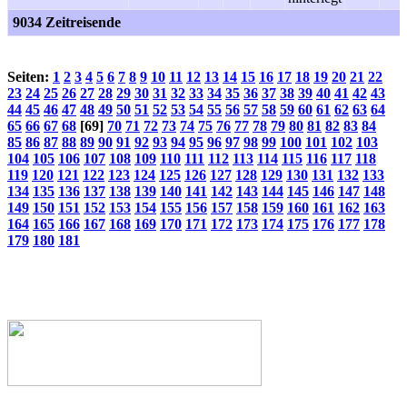
9034 Zeitreisende
Seiten:
1
2
3
4
5
6
7
8
9
10
11
12
13
14
15
16
17
18
19
20
21
22
23
24
25
26
27
28
29
30
31
32
33
34
35
36
37
38
39
40
41
42
43
44
45
46
47
48
49
50
51
52
53
54
55
56
57
58
59
60
61
62
63
64
65
66
67
68
[69]
70
71
72
73
74
75
76
77
78
79
80
81
82
83
84
85
86
87
88
89
90
91
92
93
94
95
96
97
98
99
100
101
102
103
104
105
106
107
108
109
110
111
112
113
114
115
116
117
118
119
120
121
122
123
124
125
126
127
128
129
130
131
132
133
134
135
136
137
138
139
140
141
142
143
144
145
146
147
148
149
150
151
152
153
154
155
156
157
158
159
160
161
162
163
164
165
166
167
168
169
170
171
172
173
174
175
176
177
178
179
180
181