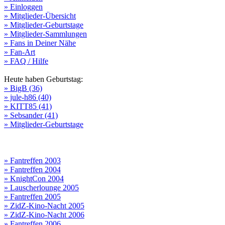
» Einloggen
» Mitglieder-Übersicht
» Mitglieder-Geburtstage
» Mitglieder-Sammlungen
» Fans in Deiner Nähe
» Fan-Art
» FAQ / Hilfe
Heute haben Geburtstag:
» BigB (36)
» jule-h86 (40)
» KITT85 (41)
» Sebsander (41)
» Mitglieder-Geburtstage
» Fantreffen 2003
» Fantreffen 2004
» KnightCon 2004
» Lauscherlounge 2005
» Fantreffen 2005
» ZidZ-Kino-Nacht 2005
» ZidZ-Kino-Nacht 2006
» Fantreffen 2006