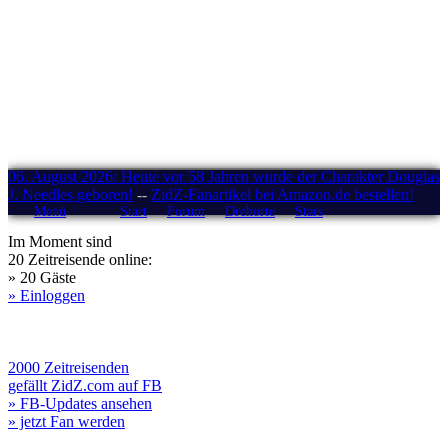
06. August 2026: Heute vor 58 Jahren wurde der Charakter Douglas
J. Needles geboren!
--
ZidZ-Fanartikel bei Amazon.de bestellen!
Menü
Start
Forum
Drehorte
Stars
Im Moment sind
20 Zeitreisende online:
» 20 Gäste
» Einloggen
2000 Zeitreisenden
gefällt ZidZ.com auf FB
» FB-Updates ansehen
» jetzt Fan werden