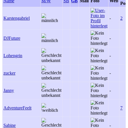
Name
M/W
SB
GB
Mail
Foto
Web
Pos
Karstengabriel
-
2
DJFuture
-
Lohengrin
-
zucker
-
Janny
-
AdventureFeelt
7
Sabine
-