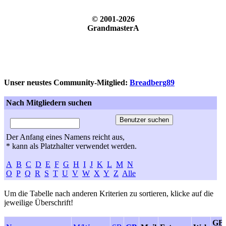
© 2001-2026
GrandmasterA
Unser neustes Community-Mitglied:
Breadberg89
Nach Mitgliedern suchen
Der Anfang eines Namens reicht aus,
* kann als Platzhalter verwendet werden.
A
B
C
D
E
F
G
H
I
J
K
L
M
N
O
P
Q
R
S
T
U
V
W
X
Y
Z
Alle
Um die Tabelle nach anderen Kriterien zu sortieren, klicke auf die
jeweilige Überschrift!
GB