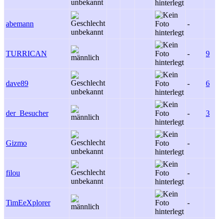
abemann
-
TURRICAN
-
9
dave89
-
6
der_Besucher
-
3
Gizmo
-
filou
-
TimEeXplorer
-