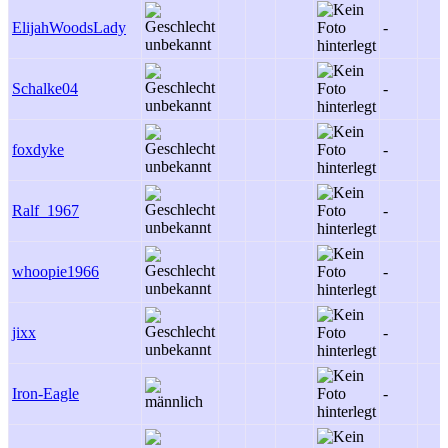
ElijahWoodsLady
-
Schalke04
-
foxdyke
-
Ralf_1967
-
whoopie1966
-
jixx
-
Iron-Eagle
-