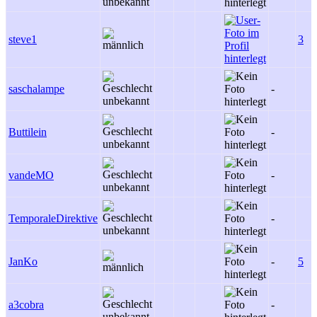
steve1
3
saschalampe
-
Buttilein
-
vandeMO
-
TemporaleDirektive
-
JanKo
-
5
a3cobra
-