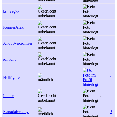
kurtvegas
-
RunnerAlex
-
AndySyncronizer
-
iontichy
-
Hellfighter
-
1
Laude
-
Kanadaicebaby
3