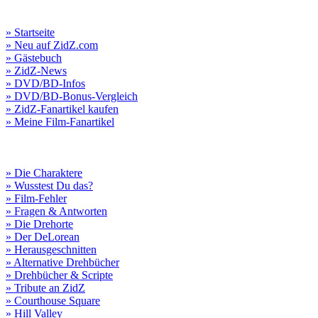
» Startseite
» Neu auf ZidZ.com
» Gästebuch
» ZidZ-News
» DVD/BD-Infos
» DVD/BD-Bonus-Vergleich
» ZidZ-Fanartikel kaufen
» Meine Film-Fanartikel
» Die Charaktere
» Wusstest Du das?
» Film-Fehler
» Fragen & Antworten
» Die Drehorte
» Der DeLorean
» Herausgeschnitten
» Alternative Drehbücher
» Drehbücher & Scripte
» Tribute an ZidZ
» Courthouse Square
» Hill Valley