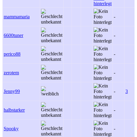
mammamaria
-
6600tuner
-
perico88
-
zerotem
-
Jenny99
-
3
halbstarker
-
Spooky
-