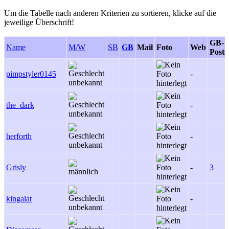
Um die Tabelle nach anderen Kriterien zu sortieren, klicke auf die
jeweilige Überschrift!
GB-
Name
M/W
SB
GB
Mail
Foto
Web
Posts
pimpstyler0145
-
the_dark
-
herforth
-
Grisly
-
3
kingalat
-