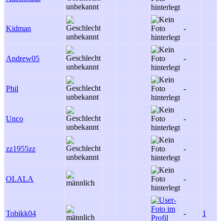
Kidman
-
Andrew05
-
Phil
-
Unco
-
zz1955zz
-
OLALA
-
Tobikk04
-
1