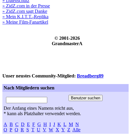
» Datenschutz
» ZidZ.com in der Presse
» ZidZ.com sagt Danke
» Mein K.I.T.T.-Replika
» Meine Film-Fanartikel
© 2001-2026
GrandmasterA
Unser neustes Community-Mitglied:
Breadberg89
Nach Mitgliedern suchen
Der Anfang eines Namens reicht aus,
* kann als Platzhalter verwendet werden.
A
B
C
D
E
F
G
H
I
J
K
L
M
N
O
P
Q
R
S
T
U
V
W
X
Y
Z
Alle