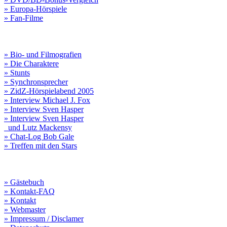
» Europa-Hörspiele
» Fan-Filme
» Bio- und Filmografien
» Die Charaktere
» Stunts
» Synchronsprecher
» ZidZ-Hörspielabend 2005
» Interview Michael J. Fox
» Interview Sven Hasper
» Interview Sven Hasper
und Lutz Mackensy
» Chat-Log Bob Gale
» Treffen mit den Stars
» Gästebuch
» Kontakt-FAQ
» Kontakt
» Webmaster
» Impressum / Disclamer