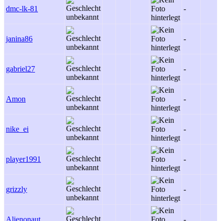
dmc-lk-81
-
janina86
-
gabriel27
-
Amon
-
nike_ei
-
player1991
-
grizzly
-
Alienonaut
-