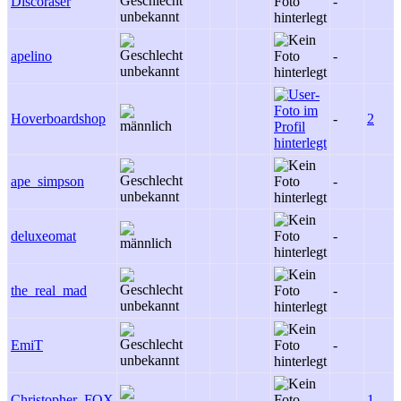
Discoraser
-
apelino
-
Hoverboardshop
-
2
ape_simpson
-
deluxeomat
-
the_real_mad
-
EmiT
-
Christopher_FOX
-
1