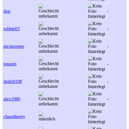
don
-
robbie03
-
nicotrooper
-
jonasm
-
dodo0108
-
alex1986
-
chaostheory