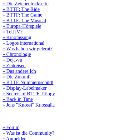
» Die Zeichentrickserie
» BTTF: The Ride
» BTTF: The Game
» BTTF: The Musical
» Europa-Hörspiele
» Teil IV?
» Kinofassung
» Logos international
» Was haben wir gelernt?
» Chronologie
» Deja-vu
» Zeitreisen
» Das andere Ich
» Die Zukunft
» BTTF-Nummernschild!
» Display-Labelmaker
» Secrets of BTTF Trilogy
» Back in Time
» Jens "Knossi" Knossalla
» Forum
» Was ist die Community?
» Anmelden