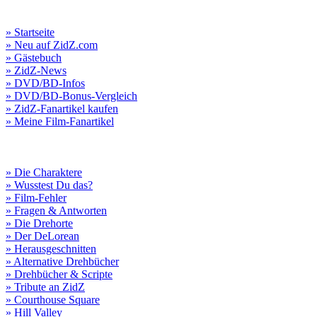
» Startseite
» Neu auf ZidZ.com
» Gästebuch
» ZidZ-News
» DVD/BD-Infos
» DVD/BD-Bonus-Vergleich
» ZidZ-Fanartikel kaufen
» Meine Film-Fanartikel
» Die Charaktere
» Wusstest Du das?
» Film-Fehler
» Fragen & Antworten
» Die Drehorte
» Der DeLorean
» Herausgeschnitten
» Alternative Drehbücher
» Drehbücher & Scripte
» Tribute an ZidZ
» Courthouse Square
» Hill Valley