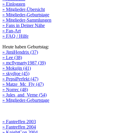
» Einloggen
» Mitglieder-Übersicht
» Mitglieder-Geburtstage
» Mitglieder-Sammlungen
» Fans in Deiner Nähe
» Fan-Art
» FAQ / Hilfe
Heute haben Geburtstag:
» JimiHendrix (37)
» Lee (38)
» mcflymarty1987 (39)
» Mokujin (41)
» skydjoe (45)
» PepsiPerfekt (47)
» Matze_Mc_Fly (47)
» Norrec (48)
» Jules_and_Verne (54)
» Mitglieder-Geburtstage
» Fantreffen 2003
» Fantreffen 2004
» KnightCon 2004