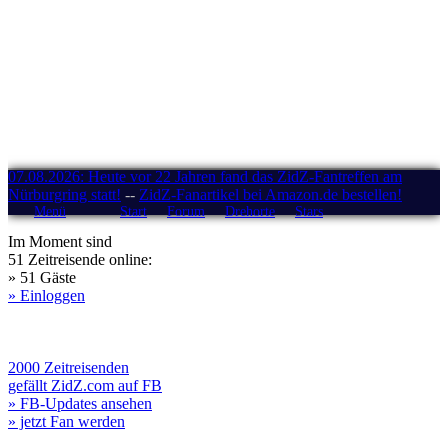
07.08.2026: Heute vor 22 Jahren fand das ZidZ-Fantreffen am
Nürburgring statt!
--
ZidZ-Fanartikel bei Amazon.de bestellen!
Menü
Start
Forum
Drehorte
Stars
Im Moment sind
51 Zeitreisende online:
» 51 Gäste
» Einloggen
2000 Zeitreisenden
gefällt ZidZ.com auf FB
» FB-Updates ansehen
» jetzt Fan werden