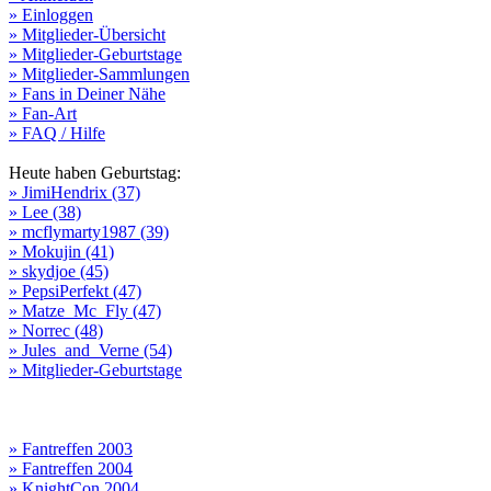
» Einloggen
» Mitglieder-Übersicht
» Mitglieder-Geburtstage
» Mitglieder-Sammlungen
» Fans in Deiner Nähe
» Fan-Art
» FAQ / Hilfe
Heute haben Geburtstag:
» JimiHendrix (37)
» Lee (38)
» mcflymarty1987 (39)
» Mokujin (41)
» skydjoe (45)
» PepsiPerfekt (47)
» Matze_Mc_Fly (47)
» Norrec (48)
» Jules_and_Verne (54)
» Mitglieder-Geburtstage
» Fantreffen 2003
» Fantreffen 2004
» KnightCon 2004