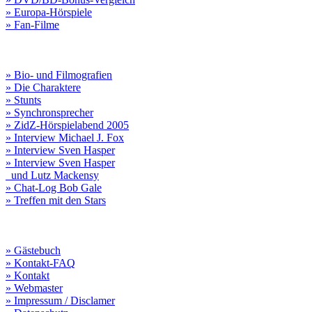
» Europa-Hörspiele
» Fan-Filme
» Bio- und Filmografien
» Die Charaktere
» Stunts
» Synchronsprecher
» ZidZ-Hörspielabend 2005
» Interview Michael J. Fox
» Interview Sven Hasper
» Interview Sven Hasper
und Lutz Mackensy
» Chat-Log Bob Gale
» Treffen mit den Stars
» Gästebuch
» Kontakt-FAQ
» Kontakt
» Webmaster
» Impressum / Disclamer