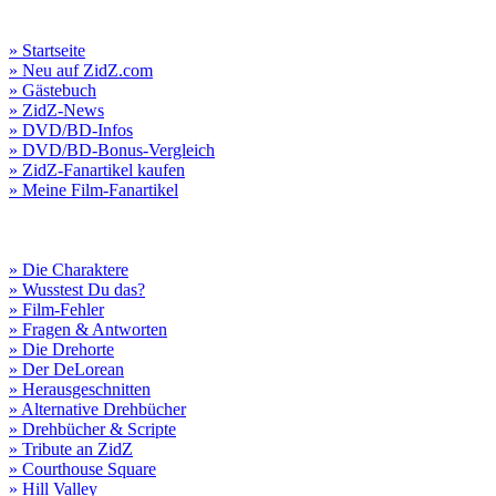
» Startseite
» Neu auf ZidZ.com
» Gästebuch
» ZidZ-News
» DVD/BD-Infos
» DVD/BD-Bonus-Vergleich
» ZidZ-Fanartikel kaufen
» Meine Film-Fanartikel
» Die Charaktere
» Wusstest Du das?
» Film-Fehler
» Fragen & Antworten
» Die Drehorte
» Der DeLorean
» Herausgeschnitten
» Alternative Drehbücher
» Drehbücher & Scripte
» Tribute an ZidZ
» Courthouse Square
» Hill Valley