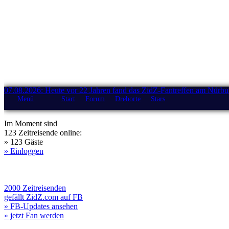
07.08.2026: Heute vor 22 Jahren fand das ZidZ-Fantreffen am Nürburg
Menü
Start
Forum
Drehorte
Stars
Im Moment sind
123 Zeitreisende online:
» 123 Gäste
» Einloggen
2000 Zeitreisenden
gefällt ZidZ.com auf FB
» FB-Updates ansehen
» jetzt Fan werden