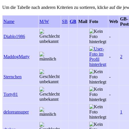
Um die Tabelle nach anderen Kriterien zu sortieren, klicke auf die jew
GB-
Name
M/W
SB
GB
Mail
Foto
Web
Post
Diablo1986
-
MaddogMarty
-
2
Sternchen
-
Torty81
-
deloreansuper
1