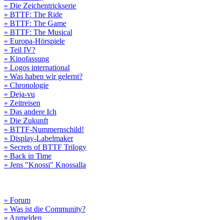
» Die Zeichentrickserie
» BTTF: The Ride
» BTTF: The Game
» BTTF: The Musical
» Europa-Hörspiele
» Teil IV?
» Kinofassung
» Logos international
» Was haben wir gelernt?
» Chronologie
» Deja-vu
» Zeitreisen
» Das andere Ich
» Die Zukunft
» BTTF-Nummernschild!
» Display-Labelmaker
» Secrets of BTTF Trilogy
» Back in Time
» Jens "Knossi" Knossalla
» Forum
» Was ist die Community?
» Anmelden