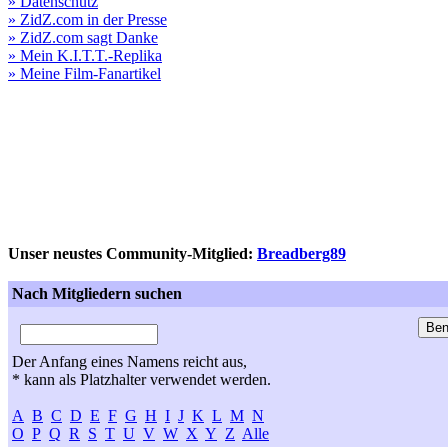
» Datenschutz
» ZidZ.com in der Presse
» ZidZ.com sagt Danke
» Mein K.I.T.T.-Replika
» Meine Film-Fanartikel
Unser neustes Community-Mitglied:
Breadberg89
Nach Mitgliedern suchen
Der Anfang eines Namens reicht aus,
* kann als Platzhalter verwendet werden.
A
B
C
D
E
F
G
H
I
J
K
L
M
N
O
P
Q
R
S
T
U
V
W
X
Y
Z
Alle