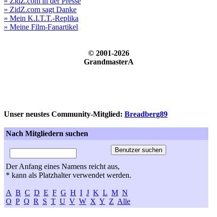
» ZidZ.com in der Presse
» ZidZ.com sagt Danke
» Mein K.I.T.T.-Replika
» Meine Film-Fanartikel
© 2001-2026
GrandmasterA
Unser neustes Community-Mitglied:
Breadberg89
Nach Mitgliedern suchen
Der Anfang eines Namens reicht aus,
* kann als Platzhalter verwendet werden.
A
B
C
D
E
F
G
H
I
J
K
L
M
N
O
P
Q
R
S
T
U
V
W
X
Y
Z
Alle