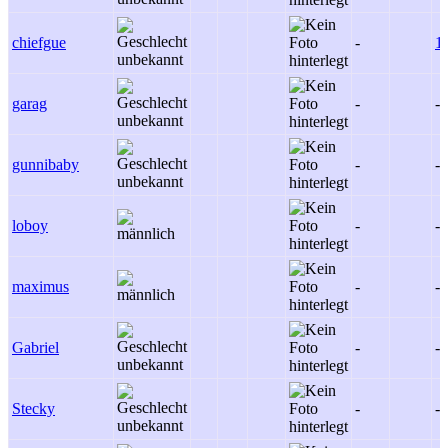
chiefgue
-
1
garag
-
-
gunnibaby
-
-
loboy
-
-
maximus
-
-
Gabriel
-
-
Stecky
-
-