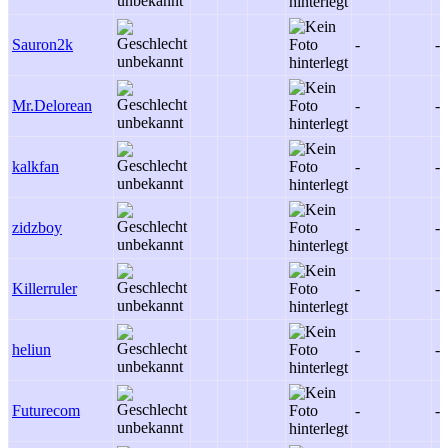
Sauron2k
-
-
Mr.Delorean
-
-
kalkfan
-
-
zidzboy
-
-
Killerruler
-
-
heliun
-
-
Futurecom
-
-