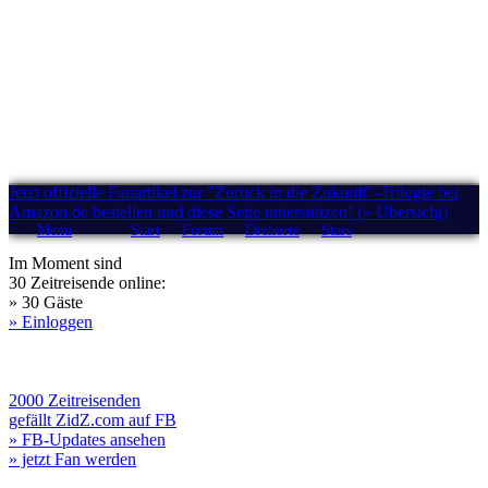
Jetzt offizielle Fanartikel zur "Zurück in die Zukunft"-Trilogie bei
Amazon.de bestellen und diese Seite unterstützen! (» Übersicht)
Menü
Start
Forum
Drehorte
Stars
Im Moment sind
30 Zeitreisende online:
» 30 Gäste
» Einloggen
2000 Zeitreisenden
gefällt ZidZ.com auf FB
» FB-Updates ansehen
» jetzt Fan werden