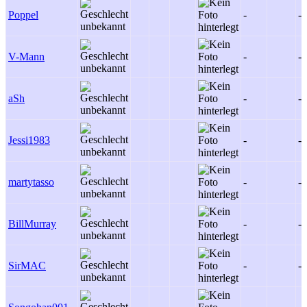
Poppel
-
-
V-Mann
-
-
aSh
-
-
Jessi1983
-
-
martytasso
-
-
BillMurray
-
-
SirMAC
-
-