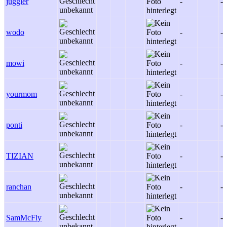
juggler
-
-
wodo
-
-
mowi
-
-
yourmom
-
-
ponti
-
-
TIZIAN
-
-
ranchan
-
-
SamMcFly
-
-