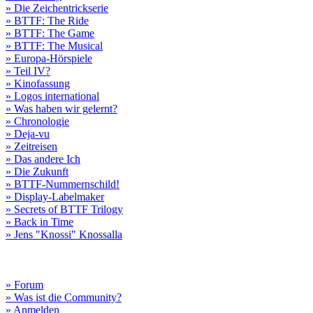
» Die Zeichentrickserie
» BTTF: The Ride
» BTTF: The Game
» BTTF: The Musical
» Europa-Hörspiele
» Teil IV?
» Kinofassung
» Logos international
» Was haben wir gelernt?
» Chronologie
» Deja-vu
» Zeitreisen
» Das andere Ich
» Die Zukunft
» BTTF-Nummernschild!
» Display-Labelmaker
» Secrets of BTTF Trilogy
» Back in Time
» Jens "Knossi" Knossalla
» Forum
» Was ist die Community?
» Anmelden