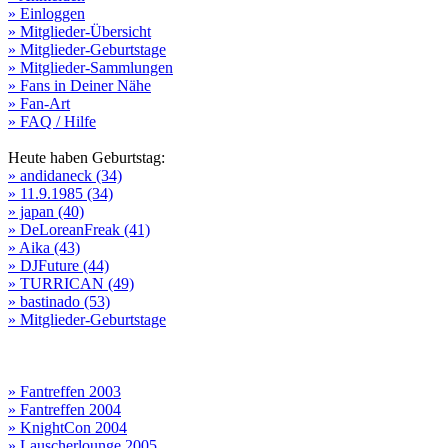
» Einloggen
» Mitglieder-Übersicht
» Mitglieder-Geburtstage
» Mitglieder-Sammlungen
» Fans in Deiner Nähe
» Fan-Art
» FAQ / Hilfe
Heute haben Geburtstag:
» andidaneck (34)
» 11.9.1985 (34)
» japan (40)
» DeLoreanFreak (41)
» Aika (43)
» DJFuture (44)
» TURRICAN (49)
» bastinado (53)
» Mitglieder-Geburtstage
» Fantreffen 2003
» Fantreffen 2004
» KnightCon 2004
» Lauscherlounge 2005