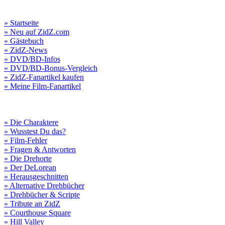
» Startseite
» Neu auf ZidZ.com
» Gästebuch
» ZidZ-News
» DVD/BD-Infos
» DVD/BD-Bonus-Vergleich
» ZidZ-Fanartikel kaufen
» Meine Film-Fanartikel
» Die Charaktere
» Wusstest Du das?
» Film-Fehler
» Fragen & Antworten
» Die Drehorte
» Der DeLorean
» Herausgeschnitten
» Alternative Drehbücher
» Drehbücher & Scripte
» Tribute an ZidZ
» Courthouse Square
» Hill Valley