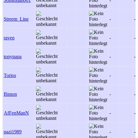
Songohan001
-
-
Streem_Line
-
-
raven
-
-
tonypapa
-
-
Torios
-
-
Bimon
-
-
AfFenManN
-
-
pazi1989
-
-