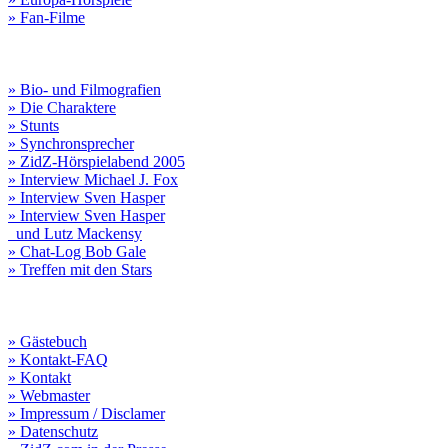
» Fan-Filme
» Bio- und Filmografien
» Die Charaktere
» Stunts
» Synchronsprecher
» ZidZ-Hörspielabend 2005
» Interview Michael J. Fox
» Interview Sven Hasper
» Interview Sven Hasper
und Lutz Mackensy
» Chat-Log Bob Gale
» Treffen mit den Stars
» Gästebuch
» Kontakt-FAQ
» Kontakt
» Webmaster
» Impressum / Disclamer
» Datenschutz