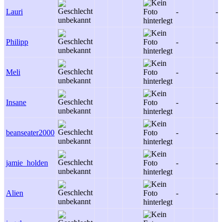
Lauri
-
-
Philipp
-
-
Meli
-
-
Insane
-
-
beanseater2000
-
-
jamie_holden
-
-
Alien
-
-