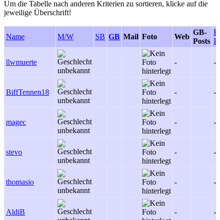
Um die Tabelle nach anderen Kriterien zu sortieren, klicke auf die
jeweilige Überschrift!
GB-
F
Name
M/W
SB
GB
Mail
Foto
Web
Posts
P
llwmuerte
-
-
BiffTennen18
-
-
magec
-
-
stevo
-
-
thomasio
-
-
AldiB
-
-