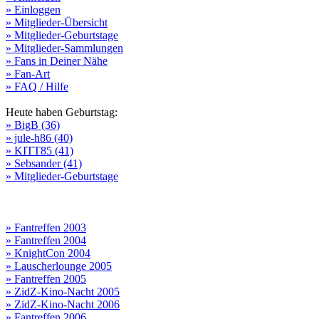
» Einloggen
» Mitglieder-Übersicht
» Mitglieder-Geburtstage
» Mitglieder-Sammlungen
» Fans in Deiner Nähe
» Fan-Art
» FAQ / Hilfe
Heute haben Geburtstag:
» BigB (36)
» jule-h86 (40)
» KITT85 (41)
» Sebsander (41)
» Mitglieder-Geburtstage
» Fantreffen 2003
» Fantreffen 2004
» KnightCon 2004
» Lauscherlounge 2005
» Fantreffen 2005
» ZidZ-Kino-Nacht 2005
» ZidZ-Kino-Nacht 2006
» Fantreffen 2006