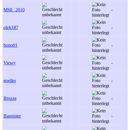
MSE_2010
-
olek187
-
bono01
-
Viewy
-
goeller
-
Brozze
-
Bannister
-