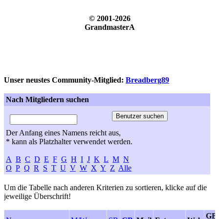
© 2001-2026
GrandmasterA
Unser neustes Community-Mitglied:
Breadberg89
Nach Mitgliedern suchen
Der Anfang eines Namens reicht aus,
* kann als Platzhalter verwendet werden.
A
B
C
D
E
F
G
H
I
J
K
L
M
N
O
P
Q
R
S
T
U
V
W
X
Y
Z
Alle
Um die Tabelle nach anderen Kriterien zu sortieren, klicke auf die
jeweilige Überschrift!
GB