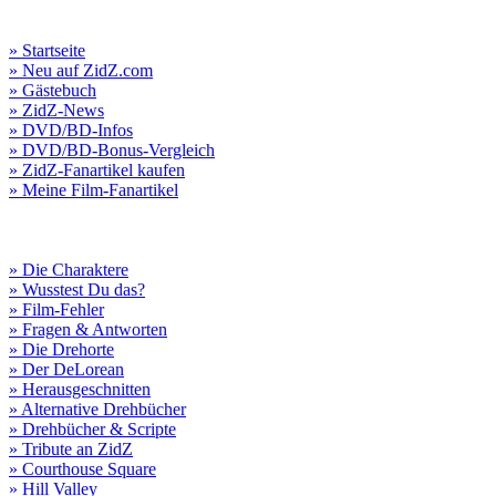
» Startseite
» Neu auf ZidZ.com
» Gästebuch
» ZidZ-News
» DVD/BD-Infos
» DVD/BD-Bonus-Vergleich
» ZidZ-Fanartikel kaufen
» Meine Film-Fanartikel
» Die Charaktere
» Wusstest Du das?
» Film-Fehler
» Fragen & Antworten
» Die Drehorte
» Der DeLorean
» Herausgeschnitten
» Alternative Drehbücher
» Drehbücher & Scripte
» Tribute an ZidZ
» Courthouse Square
» Hill Valley