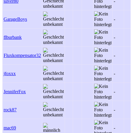
silver80
-
GarageBoys
-
flburbank
-
Fluxkompensator32
-
jfoxxx
-
JenniferFox
-
rock87
-
mac69
-