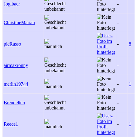
Jogibaer
-
ChristineMariah
-
picRasso
-
8
airmaxronny
-
merlin19744
-
1
Brendelino
-
Reece1
-
1