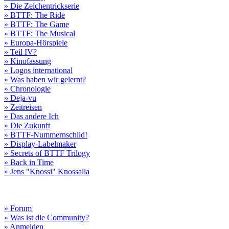
» Die Zeichentrickserie
» BTTF: The Ride
» BTTF: The Game
» BTTF: The Musical
» Europa-Hörspiele
» Teil IV?
» Kinofassung
» Logos international
» Was haben wir gelernt?
» Chronologie
» Deja-vu
» Zeitreisen
» Das andere Ich
» Die Zukunft
» BTTF-Nummernschild!
» Display-Labelmaker
» Secrets of BTTF Trilogy
» Back in Time
» Jens "Knossi" Knossalla
» Forum
» Was ist die Community?
» Anmelden