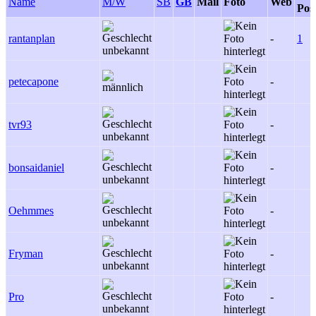
Name
M/W
SB
GB
Mail
Foto
Web
Pos
rantanplan
-
1
petecapone
-
tvr93
-
bonsaidaniel
-
Oehmmes
-
Fryman
-
Pro
-