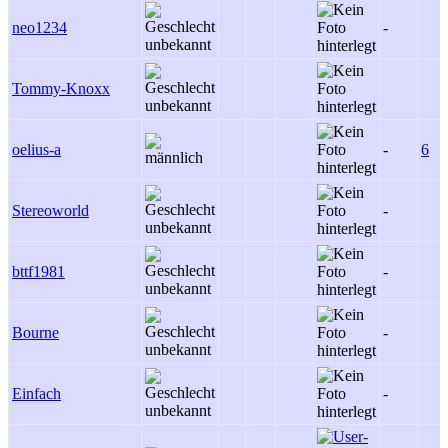
neo1234
-
Tommy-Knoxx
oelius-a
-
6
Stereoworld
-
bttf1981
-
Bourne
-
Einfach
-