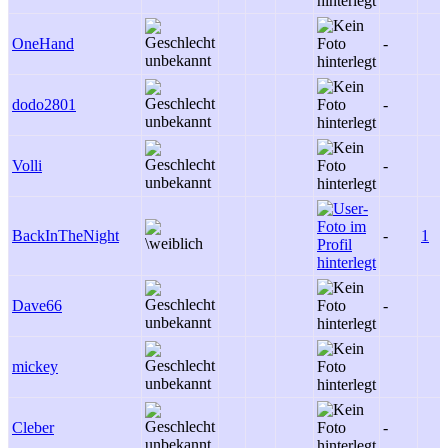
OneHand
-
dodo2801
-
Volli
-
BackInTheNight
-
1
Dave66
-
mickey
Cleber
-