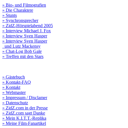
» Bio- und Filmografien
» Die Charaktere
» Stunts
» Synchronsprecher
» ZidZ-Hörspielabend 2005
» Interview Michael J. Fox
» Interview Sven Hasper
» Interview Sven Hasper
und Lutz Mackensy
» Chat-Log Bob Gale
» Treffen mit den Stars
» Gästebuch
» Kontakt-FAQ
» Kontakt
» Webmaster
» Impressum / Disclamer
» Datenschutz
» ZidZ.com in der Presse
» ZidZ.com sagt Danke
» Mein K.I.T.T.-Replika
» Meine Film-Fanartikel