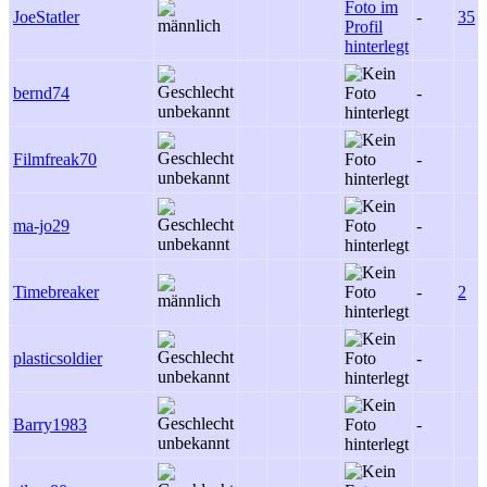
JoeStatler
-
35
bernd74
-
Filmfreak70
-
ma-jo29
-
Timebreaker
-
2
plasticsoldier
-
Barry1983
-