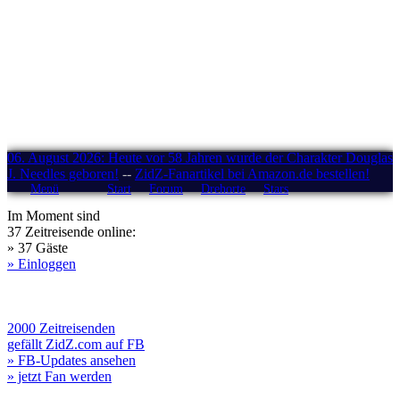
06. August 2026: Heute vor 58 Jahren wurde der Charakter Douglas
J. Needles geboren!
--
ZidZ-Fanartikel bei Amazon.de bestellen!
Menü
Start
Forum
Drehorte
Stars
Im Moment sind
37 Zeitreisende online:
» 37 Gäste
» Einloggen
2000 Zeitreisenden
gefällt ZidZ.com auf FB
» FB-Updates ansehen
» jetzt Fan werden