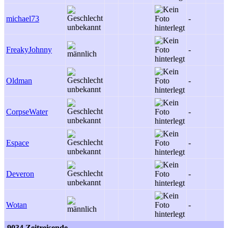
michael73
-
FreakyJohnny
-
Oldman
-
CorpseWater
-
Espace
-
Deveron
-
Wotan
-
9034 Zeitreisende