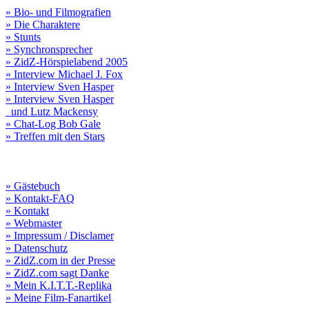
» Bio- und Filmografien
» Die Charaktere
» Stunts
» Synchronsprecher
» ZidZ-Hörspielabend 2005
» Interview Michael J. Fox
» Interview Sven Hasper
» Interview Sven Hasper
und Lutz Mackensy
» Chat-Log Bob Gale
» Treffen mit den Stars
» Gästebuch
» Kontakt-FAQ
» Kontakt
» Webmaster
» Impressum / Disclamer
» Datenschutz
» ZidZ.com in der Presse
» ZidZ.com sagt Danke
» Mein K.I.T.T.-Replika
» Meine Film-Fanartikel