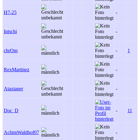
H7-25
-
Intschi
-
chrOm
-
1
RexMartinez
-
Ataxianer
-
Doc_D
-
11
AchimWaldhof07
-