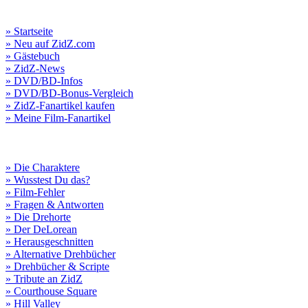
» Startseite
» Neu auf ZidZ.com
» Gästebuch
» ZidZ-News
» DVD/BD-Infos
» DVD/BD-Bonus-Vergleich
» ZidZ-Fanartikel kaufen
» Meine Film-Fanartikel
» Die Charaktere
» Wusstest Du das?
» Film-Fehler
» Fragen & Antworten
» Die Drehorte
» Der DeLorean
» Herausgeschnitten
» Alternative Drehbücher
» Drehbücher & Scripte
» Tribute an ZidZ
» Courthouse Square
» Hill Valley