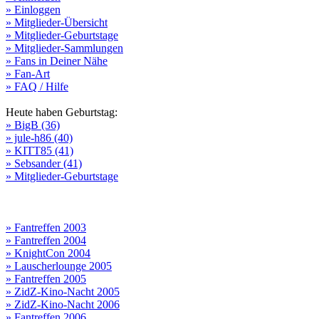
» Einloggen
» Mitglieder-Übersicht
» Mitglieder-Geburtstage
» Mitglieder-Sammlungen
» Fans in Deiner Nähe
» Fan-Art
» FAQ / Hilfe
Heute haben Geburtstag:
» BigB (36)
» jule-h86 (40)
» KITT85 (41)
» Sebsander (41)
» Mitglieder-Geburtstage
» Fantreffen 2003
» Fantreffen 2004
» KnightCon 2004
» Lauscherlounge 2005
» Fantreffen 2005
» ZidZ-Kino-Nacht 2005
» ZidZ-Kino-Nacht 2006
» Fantreffen 2006