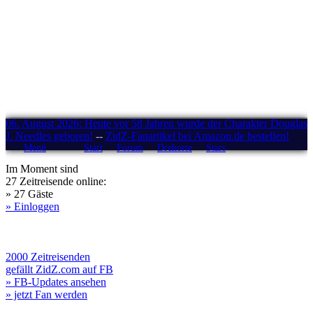
06. August 2026: Heute vor 58 Jahren wurde der Charakter Douglas
J. Needles geboren!
--
ZidZ-Fanartikel bei Amazon.de bestellen!
Menü
Start
Forum
Drehorte
Stars
Im Moment sind
27 Zeitreisende online:
» 27 Gäste
» Einloggen
2000 Zeitreisenden
gefällt ZidZ.com auf FB
» FB-Updates ansehen
» jetzt Fan werden