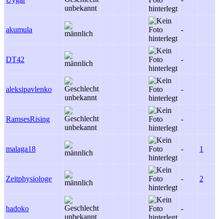
akumula
-
DT42
-
aleksipavlenko
-
RamsesRising
-
malaga18
-
1
Zeitphysiologe
-
2
hadoko
-