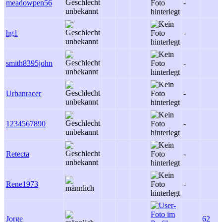
meadowpen56
-
hg1
-
smith8395john
-
Urbanracer
-
1234567890
-
Retecta
-
Rene1973
-
Jorge
62