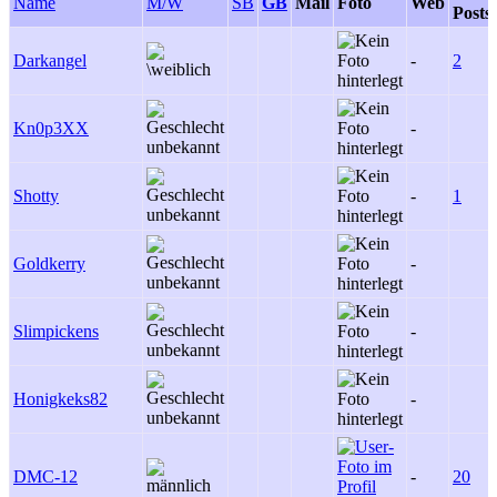
Name
M/W
SB
GB
Mail
Foto
Web
Posts
Darkangel
-
2
Kn0p3XX
-
Shotty
-
1
Goldkerry
-
Slimpickens
-
Honigkeks82
-
DMC-12
-
20