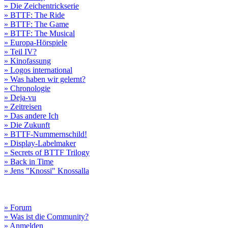
» Die Zeichentrickserie
» BTTF: The Ride
» BTTF: The Game
» BTTF: The Musical
» Europa-Hörspiele
» Teil IV?
» Kinofassung
» Logos international
» Was haben wir gelernt?
» Chronologie
» Deja-vu
» Zeitreisen
» Das andere Ich
» Die Zukunft
» BTTF-Nummernschild!
» Display-Labelmaker
» Secrets of BTTF Trilogy
» Back in Time
» Jens "Knossi" Knossalla
» Forum
» Was ist die Community?
» Anmelden