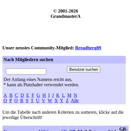
© 2001-2026
GrandmasterA
Unser neustes Community-Mitglied:
Breadberg89
Nach Mitgliedern suchen
Der Anfang eines Namens reicht aus,
* kann als Platzhalter verwendet werden.
A
B
C
D
E
F
G
H
I
J
K
L
M
N
O
P
Q
R
S
T
U
V
W
X
Y
Z
Alle
Um die Tabelle nach anderen Kriterien zu sortieren, klicke auf die
jeweilige Überschrift!
GB-