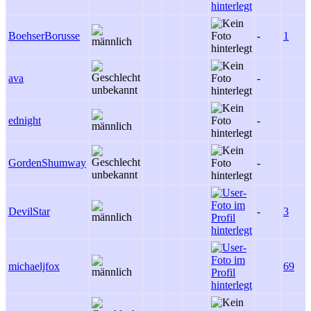
BoehserBorusse
-
1
ava
-
ednight
-
GordenShumway
-
DevilStar
-
3
michaeljfox
69