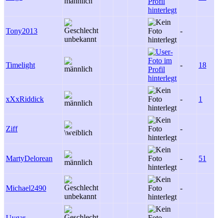
Tony2013
-
Timelight
-
18
xXxRiddick
-
1
Ziff
-
MartyDelorean
-
51
Michael2490
-
Uygar
-