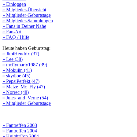
» Einloggen
» Mitglieder-Übersicht
» Mitglieder-Geburtstage
» Mitglieder-Sammlungen
» Fans in Deiner Nähe
» Fan-Art
» FAQ / Hilfe
Heute haben Geburtstag:
» JimiHendrix (37)
» Lee (38)
» mcflymarty1987 (39)
» Mokujin (41)
» skydjoe (45)
» PepsiPerfekt (47)
» Matze_Mc_Fly (47)
» Norrec (48)
» Jules_and_Verne (54)
» Mitglieder-Geburtstage
» Fantreffen 2003
» Fantreffen 2004
» KnightCon 2004