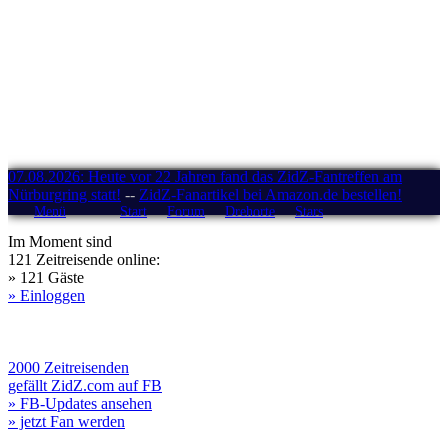
07.08.2026: Heute vor 22 Jahren fand das ZidZ-Fantreffen am
Nürburgring statt!
--
ZidZ-Fanartikel bei Amazon.de bestellen!
Menü
Start
Forum
Drehorte
Stars
Im Moment sind
121 Zeitreisende online:
» 121 Gäste
» Einloggen
2000 Zeitreisenden
gefällt ZidZ.com auf FB
» FB-Updates ansehen
» jetzt Fan werden