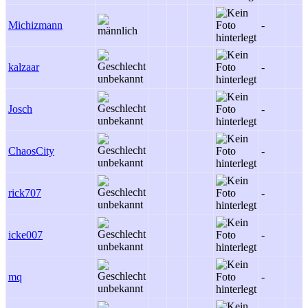
Michizmann
-
kalzaar
-
Josch
-
ChaosCity
-
rick707
-
icke007
-
mq
-