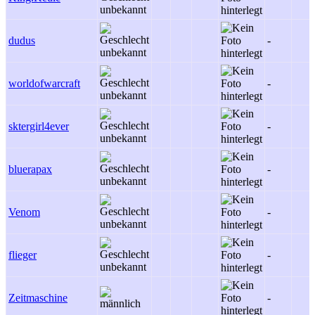
dudus
-
worldofwarcraft
-
sktergirl4ever
-
bluerapax
-
Venom
-
flieger
-
Zeitmaschine
-