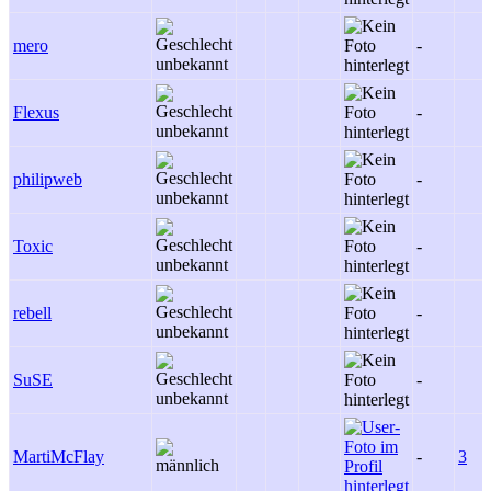
mero
-
Flexus
-
philipweb
-
Toxic
-
rebell
-
SuSE
-
MartiMcFlay
-
3