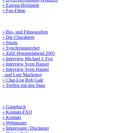
» Europa-Hörspiele
» Fan-Filme
» Bio- und Filmografien
» Die Charaktere
» Stunts
» Synchronsprecher
» ZidZ-Hörspielabend 2005
» Interview Michael J. Fox
» Interview Sven Hasper
» Interview Sven Hasper
und Lutz Mackensy
» Chat-Log Bob Gale
» Treffen mit den Stars
» Gästebuch
» Kontakt-FAQ
» Kontakt
» Webmaster
» Impressum / Disclamer