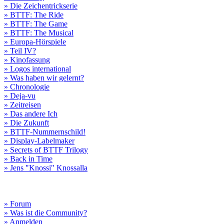
» Die Zeichentrickserie
» BTTF: The Ride
» BTTF: The Game
» BTTF: The Musical
» Europa-Hörspiele
» Teil IV?
» Kinofassung
» Logos international
» Was haben wir gelernt?
» Chronologie
» Deja-vu
» Zeitreisen
» Das andere Ich
» Die Zukunft
» BTTF-Nummernschild!
» Display-Labelmaker
» Secrets of BTTF Trilogy
» Back in Time
» Jens "Knossi" Knossalla
» Forum
» Was ist die Community?
» Anmelden