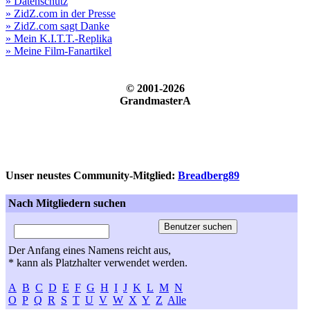
» Datenschutz
» ZidZ.com in der Presse
» ZidZ.com sagt Danke
» Mein K.I.T.T.-Replika
» Meine Film-Fanartikel
© 2001-2026
GrandmasterA
Unser neustes Community-Mitglied:
Breadberg89
Nach Mitgliedern suchen
Der Anfang eines Namens reicht aus,
* kann als Platzhalter verwendet werden.
A
B
C
D
E
F
G
H
I
J
K
L
M
N
O
P
Q
R
S
T
U
V
W
X
Y
Z
Alle