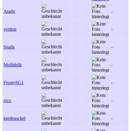
Arado
-
veriton
-
Snails
-
Mullidulli
-
FrostySG1
-
zico
-
kredenschel
-