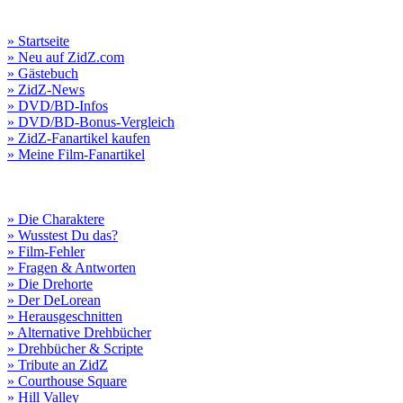
» Startseite
» Neu auf ZidZ.com
» Gästebuch
» ZidZ-News
» DVD/BD-Infos
» DVD/BD-Bonus-Vergleich
» ZidZ-Fanartikel kaufen
» Meine Film-Fanartikel
» Die Charaktere
» Wusstest Du das?
» Film-Fehler
» Fragen & Antworten
» Die Drehorte
» Der DeLorean
» Herausgeschnitten
» Alternative Drehbücher
» Drehbücher & Scripte
» Tribute an ZidZ
» Courthouse Square
» Hill Valley