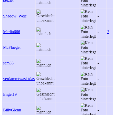
betzler
-
Shadow_Wolf
-
Merlin666
-
3
McFluegel
-
sam85
-
verdammtwasistdas
-
Engel19
-
BillyGlenn
-