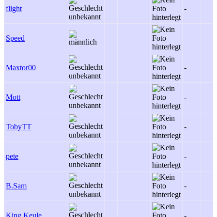
flight
-
Speed
Maxtor00
-
Mott
-
TobyTT
-
pete
-
B.Sam
-
King.Keule
-