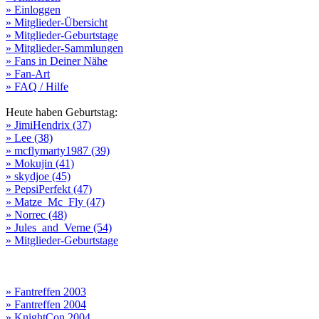
» Einloggen
» Mitglieder-Übersicht
» Mitglieder-Geburtstage
» Mitglieder-Sammlungen
» Fans in Deiner Nähe
» Fan-Art
» FAQ / Hilfe
Heute haben Geburtstag:
» JimiHendrix (37)
» Lee (38)
» mcflymarty1987 (39)
» Mokujin (41)
» skydjoe (45)
» PepsiPerfekt (47)
» Matze_Mc_Fly (47)
» Norrec (48)
» Jules_and_Verne (54)
» Mitglieder-Geburtstage
» Fantreffen 2003
» Fantreffen 2004
» KnightCon 2004