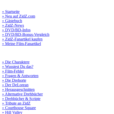
» Startseite
» Neu auf ZidZ.com
» Gästebuch
» ZidZ-News
» DVD/BD-Infos
» DVD/BD-Bonus-Vergleich
» ZidZ-Fanartikel kaufen
» Meine Film-Fanartikel
» Die Charaktere
» Wusstest Du das?
» Film-Fehler
» Fragen & Antworten
» Die Drehorte
» Der DeLorean
» Herausgeschnitten
» Alternative Drehbücher
» Drehbücher & Scripte
» Tribute an ZidZ
» Courthouse Square
» Hill Valley