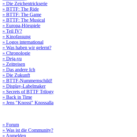
» Die Zeichentrickserie
» BTTF: The Ride
» BTTF: The Game
» BTTF: The Musical
» Europa-Hörspiele
» Teil IV?
» Kinofassung
» Logos international
» Was haben wir gelernt?
» Chronologie
» Deja-vu
» Zeitreisen
» Das andere Ich
» Die Zukunft
» BTTF-Nummernschild!
» Display-Labelmaker
» Secrets of BTTF Trilogy
» Back in Time
» Jens "Knossi" Knossalla
» Forum
» Was ist die Community?
» Anmelden