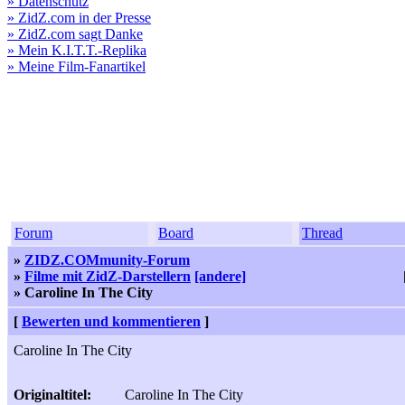
» Datenschutz
» ZidZ.com in der Presse
» ZidZ.com sagt Danke
» Mein K.I.T.T.-Replika
» Meine Film-Fanartikel
Forum
Board
Thread
»
ZIDZ.COMmunity-Forum
»
Filme mit ZidZ-Darstellern
[andere]
» Caroline In The City
[
Bewerten und kommentieren
]
Caroline In The City
Originaltitel:
Caroline In The City