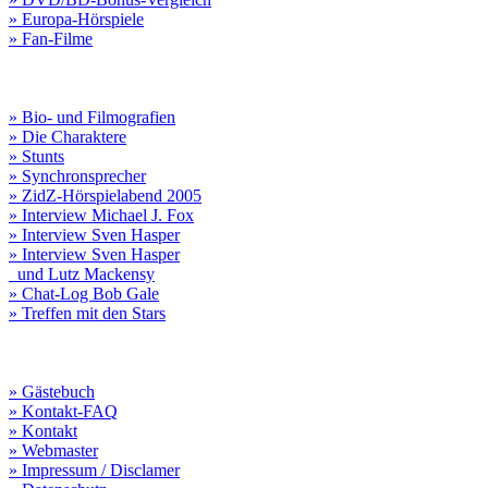
» Europa-Hörspiele
» Fan-Filme
» Bio- und Filmografien
» Die Charaktere
» Stunts
» Synchronsprecher
» ZidZ-Hörspielabend 2005
» Interview Michael J. Fox
» Interview Sven Hasper
» Interview Sven Hasper
und Lutz Mackensy
» Chat-Log Bob Gale
» Treffen mit den Stars
» Gästebuch
» Kontakt-FAQ
» Kontakt
» Webmaster
» Impressum / Disclamer