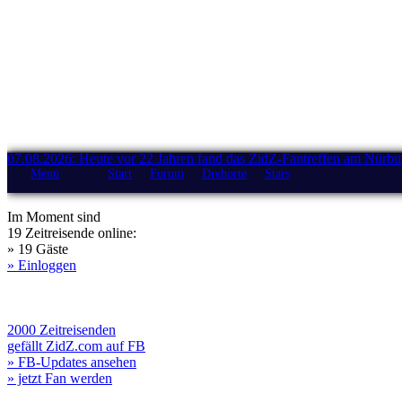
07.08.2026: Heute vor 22 Jahren fand das ZidZ-Fantreffen am Nürburg
Menü
Start
Forum
Drehorte
Stars
Im Moment sind
19 Zeitreisende online:
» 19 Gäste
» Einloggen
2000 Zeitreisenden
gefällt ZidZ.com auf FB
» FB-Updates ansehen
» jetzt Fan werden