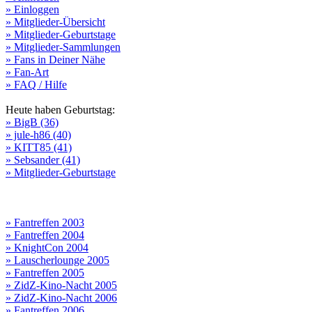
» Einloggen
» Mitglieder-Übersicht
» Mitglieder-Geburtstage
» Mitglieder-Sammlungen
» Fans in Deiner Nähe
» Fan-Art
» FAQ / Hilfe
Heute haben Geburtstag:
» BigB (36)
» jule-h86 (40)
» KITT85 (41)
» Sebsander (41)
» Mitglieder-Geburtstage
» Fantreffen 2003
» Fantreffen 2004
» KnightCon 2004
» Lauscherlounge 2005
» Fantreffen 2005
» ZidZ-Kino-Nacht 2005
» ZidZ-Kino-Nacht 2006
» Fantreffen 2006