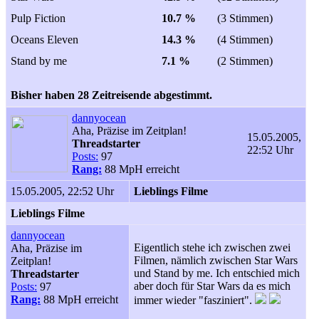
Pulp Fiction
10.7 %
(3 Stimmen)
Oceans Eleven
14.3 %
(4 Stimmen)
Stand by me
7.1 %
(2 Stimmen)
Bisher haben 28 Zeitreisende abgestimmt.
dannyocean
Aha, Präzise im Zeitplan!
15.05.2005,
Threadstarter
22:52 Uhr
Posts:
97
Rang:
88 MpH erreicht
15.05.2005, 22:52 Uhr
Lieblings Filme
Lieblings Filme
dannyocean
Eigentlich stehe ich zwischen zwei
Aha, Präzise im
Filmen, nämlich zwischen Star Wars
Zeitplan!
und Stand by me. Ich entschied mich
Threadstarter
aber doch für Star Wars da es mich
Posts:
97
Rang:
88 MpH erreicht
immer wieder "fasziniert".