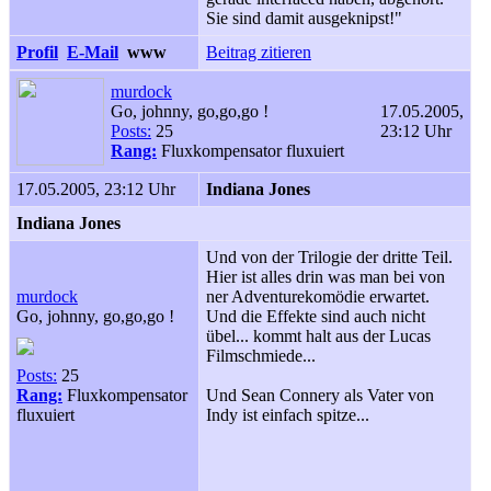
Sie sind damit ausgeknipst!"
Profil
E-Mail
www
Beitrag zitieren
murdock
Go, johnny, go,go,go !
17.05.2005,
Posts:
25
23:12 Uhr
Rang:
Fluxkompensator fluxuiert
17.05.2005, 23:12 Uhr
Indiana Jones
Indiana Jones
Und von der Trilogie der dritte Teil.
Hier ist alles drin was man bei von
murdock
ner Adventurekomödie erwartet.
Go, johnny, go,go,go !
Und die Effekte sind auch nicht
übel... kommt halt aus der Lucas
Filmschmiede...
Posts:
25
Rang:
Fluxkompensator
Und Sean Connery als Vater von
fluxuiert
Indy ist einfach spitze...