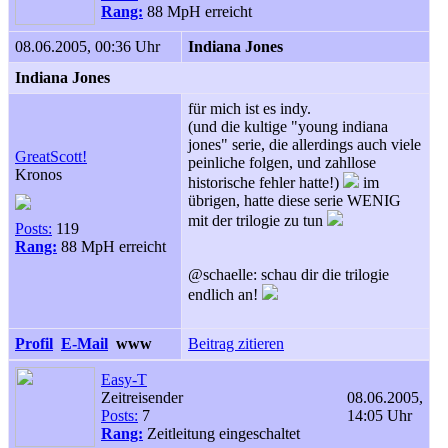
Rang:
88 MpH erreicht
08.06.2005, 00:36 Uhr
Indiana Jones
Indiana Jones
für mich ist es indy.
(und die kultige "young indiana
jones" serie, die allerdings auch viele
GreatScott!
peinliche folgen, und zahllose
Kronos
historische fehler hatte!)
im
übrigen, hatte diese serie WENIG
mit der trilogie zu tun
Posts:
119
Rang:
88 MpH erreicht
@schaelle: schau dir die trilogie
endlich an!
Profil
E-Mail
www
Beitrag zitieren
Easy-T
Zeitreisender
08.06.2005,
Posts:
7
14:05 Uhr
Rang:
Zeitleitung eingeschaltet