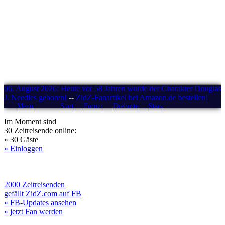
06. August 2026: Heute vor 58 Jahren wurde der Charakter Douglas
J. Needles geboren!
--
ZidZ-Fanartikel bei Amazon.de bestellen!
Menü
Start
Forum
Drehorte
Stars
Im Moment sind
30 Zeitreisende online:
» 30 Gäste
» Einloggen
2000 Zeitreisenden
gefällt ZidZ.com auf FB
» FB-Updates ansehen
» jetzt Fan werden