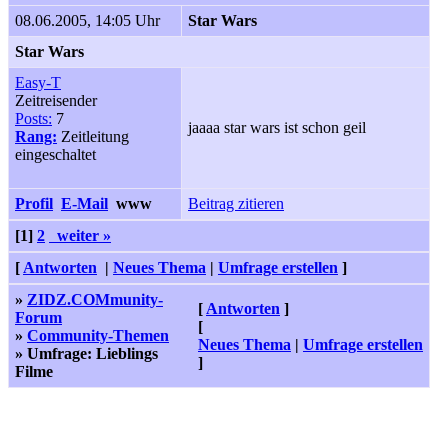
08.06.2005, 14:05 Uhr
Star Wars
Star Wars
Easy-T
Zeitreisender
Posts:
7
jaaaa star wars ist schon geil
Rang:
Zeitleitung
eingeschaltet
Profil
E-Mail
www
Beitrag zitieren
[1]
2
weiter »
[
Antworten
|
Neues Thema
|
Umfrage erstellen
]
»
ZIDZ.COMmunity-
[
Antworten
]
Forum
[
»
Community-Themen
Neues Thema
|
Umfrage erstellen
» Umfrage: Lieblings
]
Filme