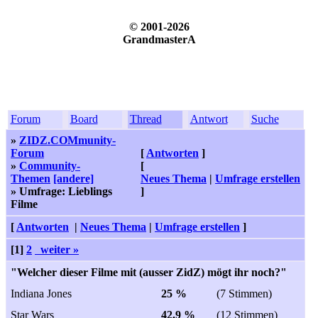
© 2001-2026
GrandmasterA
Forum
Board
Thread
Antwort
Suche
»
ZIDZ.COMmunity-
Forum
[
Antworten
]
»
Community-
[
Themen
[andere]
Neues Thema
|
Umfrage erstellen
» Umfrage: Lieblings
]
Filme
[
Antworten
|
Neues Thema
|
Umfrage erstellen
]
[1]
2
weiter »
"Welcher dieser Filme mit (ausser ZidZ) mögt ihr noch?"
Indiana Jones
25 %
(7 Stimmen)
Star Wars
42.9 %
(12 Stimmen)