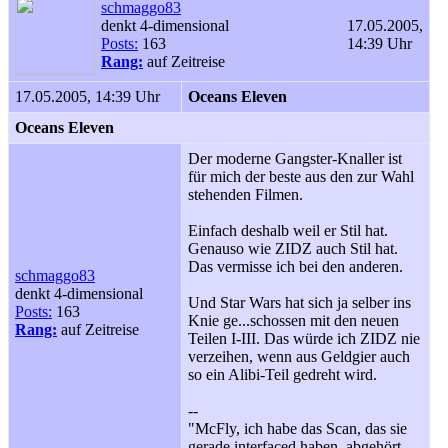
schmaggo83
denkt 4-dimensional
17.05.2005,
Posts:
163
14:39 Uhr
Rang:
auf Zeitreise
17.05.2005, 14:39 Uhr
Oceans Eleven
Oceans Eleven
Der moderne Gangster-Knaller ist
für mich der beste aus den zur Wahl
stehenden Filmen.
Einfach deshalb weil er Stil hat.
Genauso wie ZIDZ auch Stil hat.
Das vermisse ich bei den anderen.
schmaggo83
denkt 4-dimensional
Und Star Wars hat sich ja selber ins
Posts:
163
Knie ge...schossen mit den neuen
Rang:
auf Zeitreise
Teilen I-III. Das würde ich ZIDZ nie
verzeihen, wenn aus Geldgier auch
so ein Alibi-Teil gedreht wird.
--
"McFly, ich habe das Scan, das sie
gerade interfaced haben, abgehört.