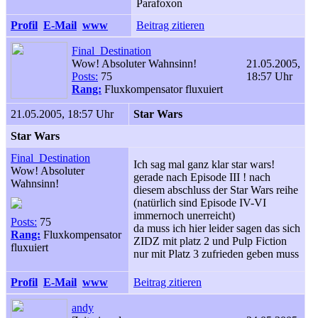
Parafoxon
Profil
E-Mail
www
Beitrag zitieren
Final_Destination
Wow! Absoluter Wahnsinn!
21.05.2005,
Posts:
75
18:57 Uhr
Rang:
Fluxkompensator fluxuiert
21.05.2005, 18:57 Uhr
Star Wars
Star Wars
Final_Destination
Ich sag mal ganz klar star wars!
Wow! Absoluter
gerade nach Episode III ! nach
Wahnsinn!
diesem abschluss der Star Wars reihe
(natürlich sind Episode IV-VI
immernoch unerreicht)
Posts:
75
da muss ich hier leider sagen das sich
Rang:
Fluxkompensator
ZIDZ mit platz 2 und Pulp Fiction
fluxuiert
nur mit Platz 3 zufrieden geben muss
Profil
E-Mail
www
Beitrag zitieren
andy