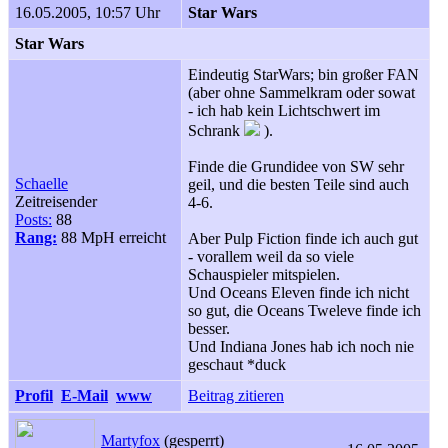
16.05.2005, 10:57 Uhr
Star Wars
Star Wars
Eindeutig StarWars; bin großer FAN
(aber ohne Sammelkram oder sowat
- ich hab kein Lichtschwert im
Schrank
).
Finde die Grundidee von SW sehr
Schaelle
geil, und die besten Teile sind auch
Zeitreisender
4-6.
Posts:
88
Rang:
88 MpH erreicht
Aber Pulp Fiction finde ich auch gut
- vorallem weil da so viele
Schauspieler mitspielen.
Und Oceans Eleven finde ich nicht
so gut, die Oceans Tweleve finde ich
besser.
Und Indiana Jones hab ich noch nie
geschaut *duck
Profil
E-Mail
www
Beitrag zitieren
Martyfox
(gesperrt)