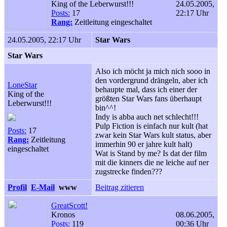
King of the Leberwurst!!!
24.05.2005,
Posts:
17
22:17 Uhr
Rang:
Zeitleitung eingeschaltet
24.05.2005, 22:17 Uhr
Star Wars
Star Wars
Also ich möcht ja mich nich sooo in
den vordergrund drängeln, aber ich
LoneStar
behaupte mal, dass ich einer der
King of the
größten Star Wars fans überhaupt
Leberwurst!!!
bin^^!
Indy is abba auch net schlecht!!!
Pulp Fiction is einfach nur kult (hat
Posts:
17
zwar kein Star Wars kult status, aber
Rang:
Zeitleitung
immerhin 90 er jahre kult halt)
eingeschaltet
Wat is Stand by me? Is dat der film
mit die kinners die ne leiche auf ner
zugstrecke finden???
Profil
E-Mail
www
Beitrag zitieren
GreatScott!
Kronos
08.06.2005,
Posts:
119
00:36 Uhr