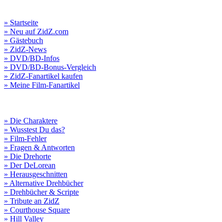
» Startseite
» Neu auf ZidZ.com
» Gästebuch
» ZidZ-News
» DVD/BD-Infos
» DVD/BD-Bonus-Vergleich
» ZidZ-Fanartikel kaufen
» Meine Film-Fanartikel
» Die Charaktere
» Wusstest Du das?
» Film-Fehler
» Fragen & Antworten
» Die Drehorte
» Der DeLorean
» Herausgeschnitten
» Alternative Drehbücher
» Drehbücher & Scripte
» Tribute an ZidZ
» Courthouse Square
» Hill Valley