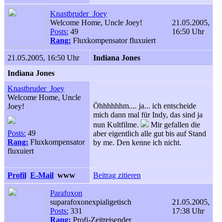
Knastbruder_Joey
Welcome Home, Uncle Joey!
21.05.2005,
Posts:
49
16:50 Uhr
Rang:
Fluxkompensator fluxuiert
21.05.2005, 16:50 Uhr
Indiana Jones
Indiana Jones
Knastbruder_Joey
Welcome Home, Uncle
Öhhhhhhm.... ja... ich entscheide
Joey!
mich dann mal für Indy, das sind ja
nun Kultfilme.
Mir gefallen die
Posts:
49
aber eigentlich alle gut bis auf Stand
Rang:
Fluxkompensator
by me. Den kenne ich nicht.
fluxuiert
Profil
E-Mail
www
Beitrag zitieren
Parafoxon
suparafoxonexpialigetisch
21.05.2005,
Posts:
331
17:38 Uhr
Rang:
Profi-Zeitreisender