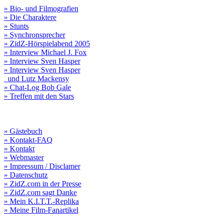
» Bio- und Filmografien
» Die Charaktere
» Stunts
» Synchronsprecher
» ZidZ-Hörspielabend 2005
» Interview Michael J. Fox
» Interview Sven Hasper
» Interview Sven Hasper
und Lutz Mackensy
» Chat-Log Bob Gale
» Treffen mit den Stars
» Gästebuch
» Kontakt-FAQ
» Kontakt
» Webmaster
» Impressum / Disclamer
» Datenschutz
» ZidZ.com in der Presse
» ZidZ.com sagt Danke
» Mein K.I.T.T.-Replika
» Meine Film-Fanartikel