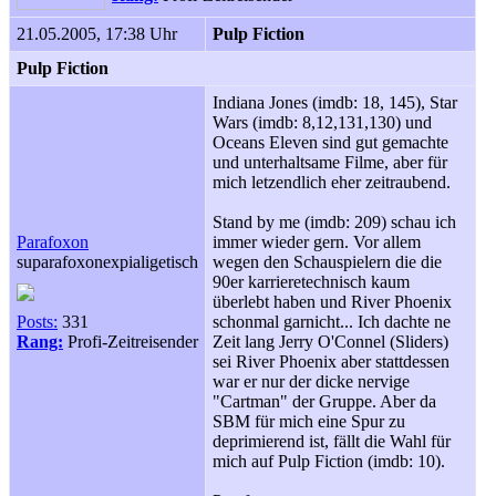
21.05.2005, 17:38 Uhr
Pulp Fiction
Pulp Fiction
Indiana Jones (imdb: 18, 145), Star
Wars (imdb: 8,12,131,130) und
Oceans Eleven sind gut gemachte
und unterhaltsame Filme, aber für
mich letzendlich eher zeitraubend.
Stand by me (imdb: 209) schau ich
Parafoxon
immer wieder gern. Vor allem
suparafoxonexpialigetisch
wegen den Schauspielern die die
90er karrieretechnisch kaum
überlebt haben und River Phoenix
Posts:
331
schonmal garnicht... Ich dachte ne
Rang:
Profi-Zeitreisender
Zeit lang Jerry O'Connel (Sliders)
sei River Phoenix aber stattdessen
war er nur der dicke nervige
"Cartman" der Gruppe. Aber da
SBM für mich eine Spur zu
deprimierend ist, fällt die Wahl für
mich auf Pulp Fiction (imdb: 10).