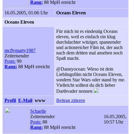
Rang:
88 MpH erreicht
16.05.2005, 01:06 Uhr
Oceans Eleven
Oceans Eleven
Für mich ist es eindeutig Oceans
eleven, weil es einfach ein klug
durchdachter witziger, spannender
und actionreicher Film ist, der auch
mcflymarty1987
nach dem dritten mal ansehen noch
Zeitreisender
Spaß macht.
Posts:
99
Rang:
88 MpH erreicht
@Dannyocean: Wieso ist dein
Lieblingsfilm nicht Oceans Eleven,
sondern Star Wars oder stand by me.
Vielleicht solltest du dich lieber
Darthvader nennen
Profil
E-Mail
www
Beitrag zitieren
Schaelle
Zeitreisender
16.05.2005,
Posts:
88
10:57 Uhr
Rang:
88 MpH erreicht