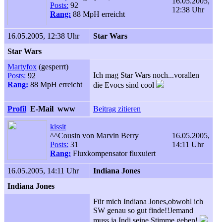
16.05.2005,
Posts:
92
12:38 Uhr
Rang:
88 MpH erreicht
16.05.2005, 12:38 Uhr
Star Wars
Star Wars
Martyfox
(gesperrt)
Ich mag Star Wars noch...vorallen
Posts:
92
Rang:
88 MpH erreicht
die Evocs sind cool
Profil
E-Mail
www
Beitrag zitieren
kissit
^^Cousin von Marvin Berry
16.05.2005,
Posts:
31
14:11 Uhr
Rang:
Fluxkompensator fluxuiert
16.05.2005, 14:11 Uhr
Indiana Jones
Indiana Jones
Für mich Indiana Jones,obwohl ich
SW genau so gut finde!!Jemand
muss ja Indi seine Stimme geben!