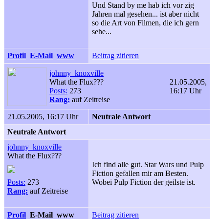
Und Stand by me hab ich vor zig
Jahren mal gesehen... ist aber nicht
so die Art von Filmen, die ich gern
sehe...
Profil
E-Mail
www
Beitrag zitieren
johnny_knoxville
What the Flux???
21.05.2005,
Posts:
273
16:17 Uhr
Rang:
auf Zeitreise
21.05.2005, 16:17 Uhr
Neutrale Antwort
Neutrale Antwort
johnny_knoxville
What the Flux???
Ich find alle gut. Star Wars und Pulp
Fiction gefallen mir am Besten.
Posts:
273
Wobei Pulp Fiction der geilste ist.
Rang:
auf Zeitreise
Profil
E-Mail
www
Beitrag zitieren