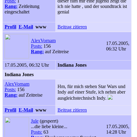
Posts:
1
dieser film mir eine jugend zeigt die
Rang:
Zeitleitung
ich nie hatte , und der soundtrack ist
eingeschaltet
genial
Profil
E-Mail
www
Beitrag zitieren
AlexVornam
17.05.2005,
Posts:
156
06:32 Uhr
Rang:
auf Zeitreise
17.05.2005, 06:32 Uhr
Indiana Jones
Indiana Jones
AlexVornam
Hm, für mich stehen Star Wars und
Posts:
156
Indy auf einer Stufe, ich nehm aber
Rang:
auf Zeitreise
ausgleichstechnisch Indy.
Profil
E-Mail
www
Beitrag zitieren
Jule
(gesperrt)
...die liebe kleine...
17.05.2005,
Posts:
63
14:28 Uhr