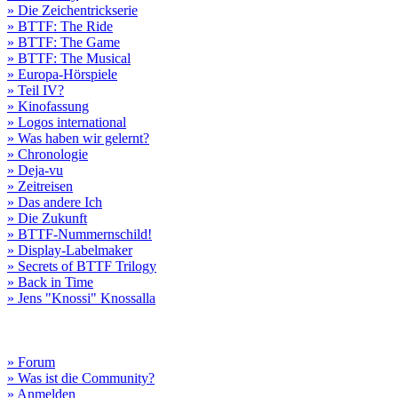
» Die Zeichentrickserie
» BTTF: The Ride
» BTTF: The Game
» BTTF: The Musical
» Europa-Hörspiele
» Teil IV?
» Kinofassung
» Logos international
» Was haben wir gelernt?
» Chronologie
» Deja-vu
» Zeitreisen
» Das andere Ich
» Die Zukunft
» BTTF-Nummernschild!
» Display-Labelmaker
» Secrets of BTTF Trilogy
» Back in Time
» Jens "Knossi" Knossalla
» Forum
» Was ist die Community?
» Anmelden