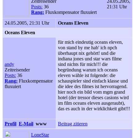
Zeitreisender
24.05.2005,
Posts:
36
21:31 Uhr
Rang:
Fluxkompensator fluxuiert
24.05.2005, 21:31 Uhr
Oceans Eleven
Oceans Eleven
für mich eindeutig oceans eleven,
von stand by me hab' ich npch
überhaupt nix gehört! und die
indiana jones und star wars filme
andy
sind nichts für mich!!! die
Zeitreisender
begründung warum ich oceans
Posts:
36
eleven wähle ist folgende: die
Rang:
Fluxkompensator
schauspieler sind einfach klasse und
fluxuiert
die idee des filmes ist hervorragend.
hier noch ein bild vom mgm grand
hotel (der tressor dieses casions wird
im film oceans eleven ausgeraubt),
das es auch in der wirklichkeit gibt!!!
Profil
E-Mail
www
Beitrag zitieren
LoneStar