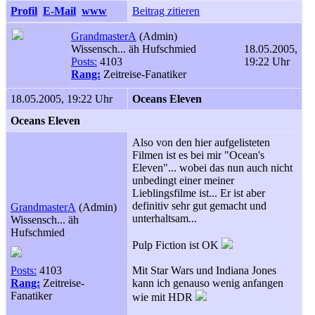
Profil
E-Mail
www
Beitrag zitieren
GrandmasterA
(Admin)
Wissensch... äh Hufschmied
18.05.2005,
Posts:
4103
19:22 Uhr
Rang:
Zeitreise-Fanatiker
18.05.2005, 19:22 Uhr
Oceans Eleven
Oceans Eleven
Also von den hier aufgelisteten
Filmen ist es bei mir "Ocean's
Eleven"... wobei das nun auch nicht
unbedingt einer meiner
Lieblingsfilme ist... Er ist aber
definitiv sehr gut gemacht und
GrandmasterA
(Admin)
unterhaltsam...
Wissensch... äh
Hufschmied
Pulp Fiction ist OK
Posts:
4103
Mit Star Wars und Indiana Jones
Rang:
Zeitreise-
kann ich genauso wenig anfangen
Fanatiker
wie mit HDR