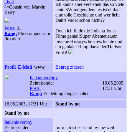
kissit
Ich kanns aber verstehen das so viele
^^Cousin von Marvin
leute SW mögen,denn es ist einfach
Berry
eine tolle Geschichte und wer liebt
Dahrt Vader schon nicht??
Posts:
31
Doch ich finde die Indiana Jones
Rang:
Fluxkompensator
Filme genial!Super Abenteuer,ein
fluxuiert
bissche Historysche Geschichte und
ein genialer Hauptdarsteller(Harison
Ford)!
Profil
E-Mail
www
Beitrag zitieren
Italianloverboy
Zeitreisender
16.05.2005,
Posts:
1
17:31 Uhr
Rang:
Zeitleitung eingeschaltet
16.05.2005, 17:31 Uhr
Stand by me
Stand by me
Italianloverboy
Zeitreisender
fur mich ist es stand by me weil