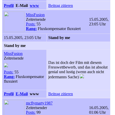
Profil
E-Mail
www
Beitrag zitieren
MissFusion
Zeitreisende
15.05.2005,
Posts:
55
23:05 Uhr
Rang:
Fluxkompensator fluxuiert
15.05.2005, 23:05 Uhr
Stand by me
Stand by me
MissFusion
Zeitreisende
Das ist doch der Film mit diesem
Fresswettbewerb, und das ist absolut
genial und lustig (wenn auch nicht
Posts:
55
Rang:
Fluxkompensator
jedermanns Sache)
fluxuiert
Profil
E-Mail
www
Beitrag zitieren
mcflymarty1987
Zeitreisender
16.05.2005,
Posts:
99
01:06 Uhr