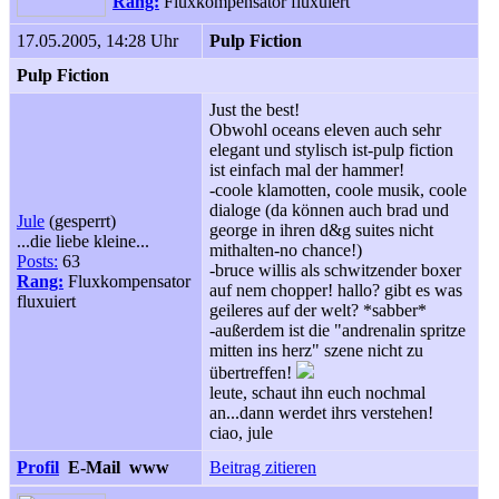
Rang:
Fluxkompensator fluxuiert
17.05.2005, 14:28 Uhr
Pulp Fiction
Pulp Fiction
Just the best!
Obwohl oceans eleven auch sehr
elegant und stylisch ist-pulp fiction
ist einfach mal der hammer!
-coole klamotten, coole musik, coole
dialoge (da können auch brad und
Jule
(gesperrt)
george in ihren d&g suites nicht
...die liebe kleine...
mithalten-no chance!)
Posts:
63
-bruce willis als schwitzender boxer
Rang:
Fluxkompensator
auf nem chopper! hallo? gibt es was
fluxuiert
geileres auf der welt? *sabber*
-außerdem ist die "andrenalin spritze
mitten ins herz" szene nicht zu
übertreffen!
leute, schaut ihn euch nochmal
an...dann werdet ihrs verstehen!
ciao, jule
Profil
E-Mail
www
Beitrag zitieren