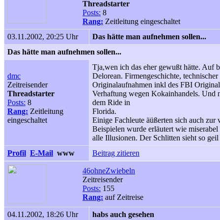
Threadstarter
Posts:
8
Rang:
Zeitleitung eingeschaltet
03.11.2002, 20:25 Uhr
Das hätte man aufnehmen sollen...
Das hätte man aufnehmen sollen...
Tja,wen ich das eher gewußt hätte. Auf 
dmc
Delorean. Firmengeschichte, technischer
Zeitreisender
Originalaufnahmen inkl des FBI Origina
Threadstarter
Verhaftung wegen Kokainhandels. Und nat
Posts:
8
dem Ride in
Rang:
Zeitleitung
Florida.
eingeschaltet
Einige Fachleute äüßerten sich auch zur
Beispielen wurde erläutert wie miserabe
alle Illusionen. Der Schlitten sieht so geil
Profil
E-Mail
www
Beitrag zitieren
46ohneZwiebeln
Zeitreisender
Posts:
155
Rang:
auf Zeitreise
04.11.2002, 18:26 Uhr
habs auch gesehen