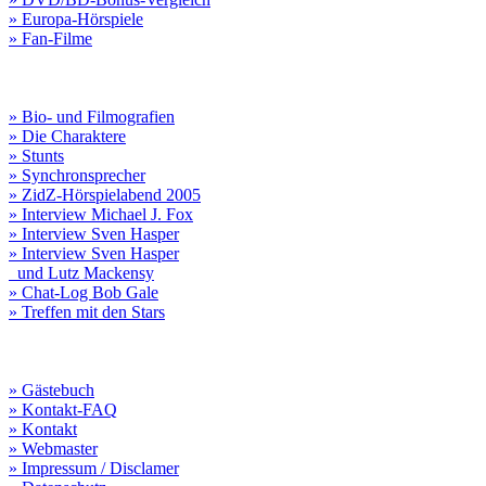
» Europa-Hörspiele
» Fan-Filme
» Bio- und Filmografien
» Die Charaktere
» Stunts
» Synchronsprecher
» ZidZ-Hörspielabend 2005
» Interview Michael J. Fox
» Interview Sven Hasper
» Interview Sven Hasper
und Lutz Mackensy
» Chat-Log Bob Gale
» Treffen mit den Stars
» Gästebuch
» Kontakt-FAQ
» Kontakt
» Webmaster
» Impressum / Disclamer