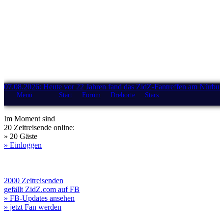
07.08.2026: Heute vor 22 Jahren fand das ZidZ-Fantreffen am Nürburg
Menü
Start
Forum
Drehorte
Stars
Im Moment sind
20 Zeitreisende online:
» 20 Gäste
» Einloggen
2000 Zeitreisenden
gefällt ZidZ.com auf FB
» FB-Updates ansehen
» jetzt Fan werden