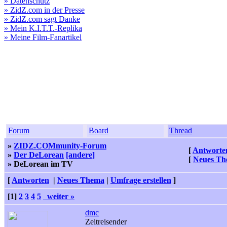
» Datenschutz
» ZidZ.com in der Presse
» ZidZ.com sagt Danke
» Mein K.I.T.T.-Replika
» Meine Film-Fanartikel
Forum
Board
Thread
»
ZIDZ.COMmunity-Forum
[
Antworte
»
Der DeLorean
[andere]
[
Neues T
» DeLorean im TV
[
Antworten
|
Neues Thema
|
Umfrage erstellen
]
[1]
2
3
4
5
weiter »
dmc
Zeitreisender