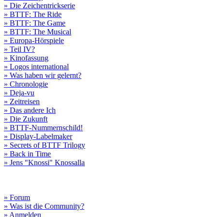
» Die Zeichentrickserie
» BTTF: The Ride
» BTTF: The Game
» BTTF: The Musical
» Europa-Hörspiele
» Teil IV?
» Kinofassung
» Logos international
» Was haben wir gelernt?
» Chronologie
» Deja-vu
» Zeitreisen
» Das andere Ich
» Die Zukunft
» BTTF-Nummernschild!
» Display-Labelmaker
» Secrets of BTTF Trilogy
» Back in Time
» Jens "Knossi" Knossalla
» Forum
» Was ist die Community?
» Anmelden