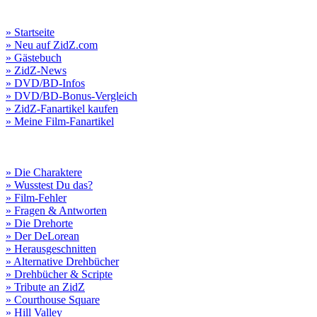
» Startseite
» Neu auf ZidZ.com
» Gästebuch
» ZidZ-News
» DVD/BD-Infos
» DVD/BD-Bonus-Vergleich
» ZidZ-Fanartikel kaufen
» Meine Film-Fanartikel
» Die Charaktere
» Wusstest Du das?
» Film-Fehler
» Fragen & Antworten
» Die Drehorte
» Der DeLorean
» Herausgeschnitten
» Alternative Drehbücher
» Drehbücher & Scripte
» Tribute an ZidZ
» Courthouse Square
» Hill Valley