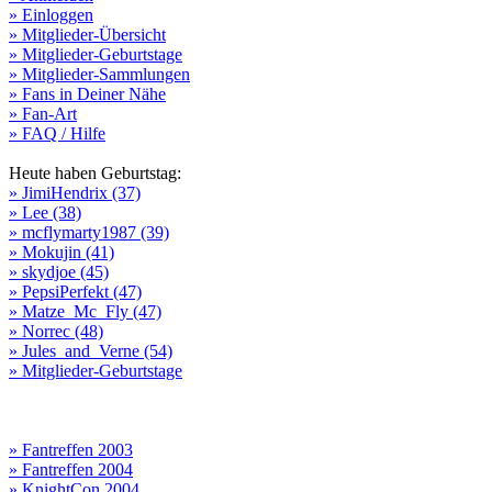
» Einloggen
» Mitglieder-Übersicht
» Mitglieder-Geburtstage
» Mitglieder-Sammlungen
» Fans in Deiner Nähe
» Fan-Art
» FAQ / Hilfe
Heute haben Geburtstag:
» JimiHendrix (37)
» Lee (38)
» mcflymarty1987 (39)
» Mokujin (41)
» skydjoe (45)
» PepsiPerfekt (47)
» Matze_Mc_Fly (47)
» Norrec (48)
» Jules_and_Verne (54)
» Mitglieder-Geburtstage
» Fantreffen 2003
» Fantreffen 2004
» KnightCon 2004