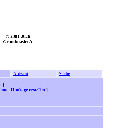
© 2001-2026
GrandmasterA
Antwort
Suche
n
]
hema
|
Umfrage erstellen
]