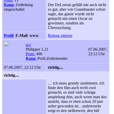
Posts:
13
Rang:
Zeitleitung
Der DeLorean gefällt mir auch nicht
eingeschaltet
so gut, aber wie Grandmaster schon
sagte, das ganze wurde nicht
gemacht um einen Oscar zu
gewinnen, sondern als
Überraschung.
Profil
E-Mail
www
Beitrag zitieren
acs
Philipper 1.21
07.06.2007,
Posts:
496
22:12 Uhr
Rang:
Profi-Zeitreisender
07.06.2007, 22:12 Uhr
richtig....
richtig....
.... ich muss grandy zustimmen. ich
finde den film auch recht cool
gemacht. es sind viele witzige
anspielung drin, auch wenn man doc
ansieht, dass er eben schon 20 jare
aelter geworden ist... andererseits
zeigt es den stellenwert, den bttf