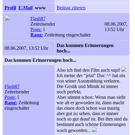
Profil
E-Mail
www
Beitrag zitieren
Flash87
Zeitreisender
08.06.2007,
Posts:
1
13:52 Uhr
Rang:
Zeitleitung eingeschaltet
Das kommen Erinnerungen
08.06.2007, 13:52 Uhr
hoch...
Das kommen Erinnerungen hoch...
Also ich find den Film auch supi!
Ich meine der "jetzt" Doc ^^ hat nix
von seiner Ausstrahlung verloren.
Flash87
Die Gestik und Mimik ist immer
Zeitreisender
noch perfekt.
Posts:
1
Aber stimmt schon: Wenn man sieht
Rang:
Zeitleitung
wie alt er geworden ist, dann macht
eingeschaltet
das einen doch schon was traurig
aber gut zu sehen, dass er immer
noch so gut drauf ist. Bei ihm sind da
bestimmt auch schöne Erinnerungen
wach geworden...