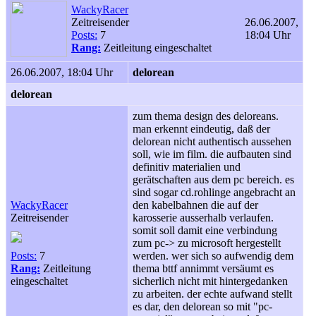
WackyRacer
Zeitreisender
26.06.2007,
Posts:
7
18:04 Uhr
Rang:
Zeitleitung eingeschaltet
26.06.2007, 18:04 Uhr
delorean
delorean
zum thema design des deloreans.
man erkennt eindeutig, daß der
delorean nicht authentisch aussehen
soll, wie im film. die aufbauten sind
definitiv materialien und
gerätschaften aus dem pc bereich. es
sind sogar cd.rohlinge angebracht an
WackyRacer
den kabelbahnen die auf der
Zeitreisender
karosserie ausserhalb verlaufen.
somit soll damit eine verbindung
zum pc-> zu microsoft hergestellt
Posts:
7
werden. wer sich so aufwendig dem
Rang:
Zeitleitung
thema bttf annimmt versäumt es
eingeschaltet
sicherlich nicht mit hintergedanken
zu arbeiten. der echte aufwand stellt
es dar, den delorean so mit "pc-