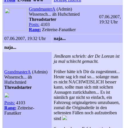
GrandmasterA
(Admin)
Wissensch... äh Hufschmied
07.06.2007,
Threadstarter
19:32 Uhr
Posts:
4103
Rang:
Zeitreise-Fanatiker
07.06.2007, 19:32 Uhr
naja...
naja...
JimBeam schrieb: der De Lorean ist
ja mal schlecht gemacht.
Früher hätte ich Dir da zugestimmt...
GrandmasterA
(Admin)
Heute sag ich mal so... solange man
Wissensch... äh
es nicht NACHWEISLICH besser
Hufschmied
kann, sollte man sich mit solchen
Threadstarter
Aussagen zurückhalten... Es ist
nämlich gar nicht so einfach, ein
Fahrzeug originalgetreu umzubauen,
Posts:
4103
zumal die Originalteile in den
Rang:
Zeitreise-
seltensten Fällen noch aufzutreiben
Fanatiker
sind