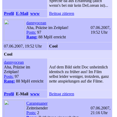
Spreche da aus Erfahrung (auch
wenn's bei mir kein DeLorean ist)...
Profil
E-Mail
www
Beitrag zitieren
dannyocean
Aha, Präzise im Zeitplan!
07.06.2007,
Posts:
97
19:52 Uhr
Rang:
88 MpH erreicht
07.06.2007, 19:52 Uhr
Cool
Cool
dannyocean
Aha, Präzise im
Auf dem Bild sieht Doc unheimlich
Zeitplan!
identisch zu früher aus! Im Film
Posts:
97
selbst leider weniger, trotzdem, ganz
Rang:
88 MpH erreicht
nette anspielungen auf die Filme.
Profil
E-Mail
www
Beitrag zitieren
Caranguaner
Zeitreisender
07.06.2007,
Posts:
2
21:16 Uhr