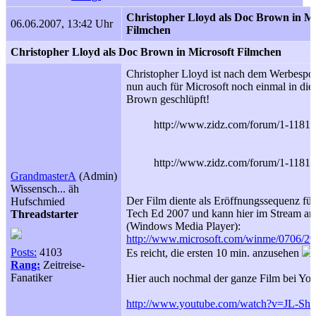
Christopher Lloyd als Doc Brown in Mi
06.06.2007, 13:42 Uhr
Filmchen
Christopher Lloyd als Doc Brown in Microsoft Filmchen
Christopher Lloyd ist nach dem Werbespo
nun auch für Microsoft noch einmal in di
Brown geschlüpft!
http://www.zidz.com/forum/1-11811
http://www.zidz.com/forum/1-11811
GrandmasterA
(Admin)
Wissensch... äh
Der Film diente als Eröffnungssequenz für
Hufschmied
Tech Ed 2007 und kann hier im Stream a
Threadstarter
(Windows Media Player):
http://www.microsoft.com/winme/0706/29
Posts:
4103
Es reicht, die ersten 10 min. anzusehen
Rang:
Zeitreise-
Fanatiker
Hier auch nochmal der ganze Film bei Yo
http://www.youtube.com/watch?v=JL-S