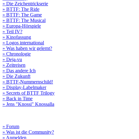
» Die Zeichentrickserie
» BTTF: The Ride
» BTTF: The Game
» BTTF: The Musical
» Europa-Hörspiele
» Teil IV?
» Kinofassung
» Logos international
» Was haben wir gelernt?
» Chronologie
» Deja-vu
» Zeitreisen
» Das andere Ich
» Die Zukunft
» BTTF-Nummernschild!
» Display-Labelmaker
» Secrets of BTTF Trilogy
» Back in Time
» Jens "Knossi" Knossalla
» Forum
» Was ist die Community?
» Anmelden