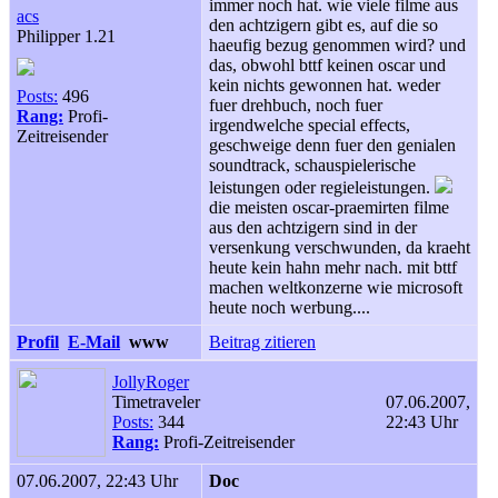
immer noch hat. wie viele filme aus
acs
den achtzigern gibt es, auf die so
Philipper 1.21
haeufig bezug genommen wird? und
das, obwohl bttf keinen oscar und
kein nichts gewonnen hat. weder
Posts:
496
fuer drehbuch, noch fuer
Rang:
Profi-
irgendwelche special effects,
Zeitreisender
geschweige denn fuer den genialen
soundtrack, schauspielerische
leistungen oder regieleistungen.
die meisten oscar-praemirten filme
aus den achtzigern sind in der
versenkung verschwunden, da kraeht
heute kein hahn mehr nach. mit bttf
machen weltkonzerne wie microsoft
heute noch werbung....
Profil
E-Mail
www
Beitrag zitieren
JollyRoger
Timetraveler
07.06.2007,
Posts:
344
22:43 Uhr
Rang:
Profi-Zeitreisender
07.06.2007, 22:43 Uhr
Doc