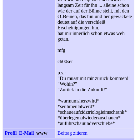
langsam Zeit für ihn ... alleine schon
wie der auf der Bühne steht, mit den
O-Beinen, das hin und her gewackele
deutet auf die verschleiß
Erscheinigungen hin,
hat mir innerlich schon etwas weh
getan,
mfg
ch00ser
p.s.:
"Du musst mit mir zurück kommen!"
"Wohin?"
"Zurück in die Zukunft!"
*warmumsherzwird*
*sentimentalwerd*
*schaueaufzidztriologieimschrank*
*überlegemalwiederzuschauen*
*aufuhrschauundverschiebe*
Profil
E-Mail
www
Beitrag zitieren