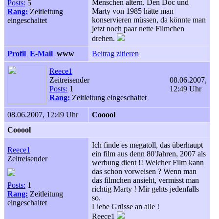
Menschen altern. Den Doc und
Posts:
5
Marty von 1985 hätte man
Rang:
Zeitleitung
konservieren müssen, da könnte man
eingeschaltet
jetzt noch paar nette Filmchen
drehen.
Profil
E-Mail
www
Beitrag zitieren
Reece1
Zeitreisender
08.06.2007,
Posts:
1
12:49 Uhr
Rang:
Zeitleitung eingeschaltet
08.06.2007, 12:49 Uhr
Cooool
Cooool
Ich finde es megatoll, das überhaupt
Reece1
ein film aus denn 80'Jahren, 2007 als
Zeitreisender
werbung dient !! Welcher Film kann
das schon vorweisen ? Wenn man
das filmchen ansieht, vermisst man
Posts:
1
richtig Marty ! Mir gehts jedenfalls
Rang:
Zeitleitung
so.
eingeschaltet
Liebe Grüsse an alle !
Reece1