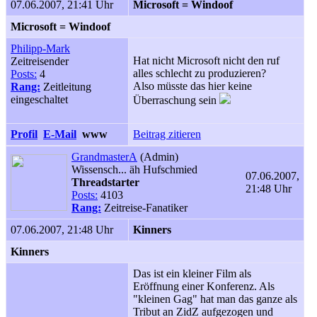
07.06.2007, 21:41 Uhr
Microsoft = Windoof
Microsoft = Windoof
Philipp-Mark
Hat nicht Microsoft nicht den ruf
Zeitreisender
alles schlecht zu produzieren?
Posts:
4
Also müsste das hier keine
Rang:
Zeitleitung
eingeschaltet
Überraschung sein
Profil
E-Mail
www
Beitrag zitieren
GrandmasterA
(Admin)
Wissensch... äh Hufschmied
07.06.2007,
Threadstarter
21:48 Uhr
Posts:
4103
Rang:
Zeitreise-Fanatiker
07.06.2007, 21:48 Uhr
Kinners
Kinners
Das ist ein kleiner Film als
Eröffnung einer Konferenz. Als
"kleinen Gag" hat man das ganze als
Tribut an ZidZ aufgezogen und