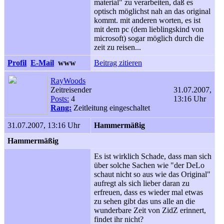
material" zu verarbeiten, daß es
optisch möglichst nah an das original
kommt. mit anderen worten, es ist
mit dem pc (dem lieblingskind von
microsoft) sogar möglich durch die
zeit zu reisen...
Profil
E-Mail
www
Beitrag zitieren
RayWoods
Zeitreisender
31.07.2007,
Posts:
4
13:16 Uhr
Rang:
Zeitleitung eingeschaltet
31.07.2007, 13:16 Uhr
Hammermäßig
Hammermäßig
Es ist wirklich Schade, dass man sich
über solche Sachen wie "der DeLo
schaut nicht so aus wie das Original"
aufregt als sich lieber daran zu
erfreuen, dass es wieder mal etwas
zu sehen gibt das uns alle an die
wunderbare Zeit von ZidZ erinnert,
findet ihr nicht?