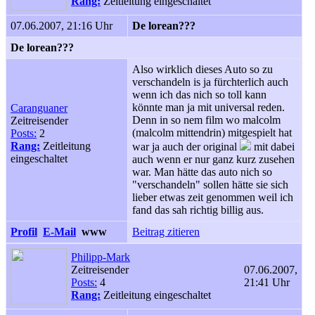
Rang:
Zeitleitung eingeschaltet
07.06.2007, 21:16 Uhr
De lorean???
De lorean???
Also wirklich dieses Auto so zu
verschandeln is ja fürchterlich auch
wenn ich das nich so toll kann
könnte man ja mit universal reden.
Caranguaner
Denn in so nem film wo malcolm
Zeitreisender
(malcolm mittendrin) mitgespielt hat
Posts:
2
Rang:
Zeitleitung
war ja auch der original
mit dabei
eingeschaltet
auch wenn er nur ganz kurz zusehen
war. Man hätte das auto nich so
"verschandeln" sollen hätte sie sich
lieber etwas zeit genommen weil ich
fand das sah richtig billig aus.
Profil
E-Mail
www
Beitrag zitieren
Philipp-Mark
Zeitreisender
07.06.2007,
Posts:
4
21:41 Uhr
Rang:
Zeitleitung eingeschaltet