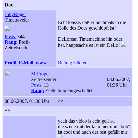
Doc
JollyRoger
Timetraveler
Echt klasse, daß er nochmals in die
Rolle des Docs geschlüpft ist!
Posts:
344
DeLorean Timemachine hin oder
Rang:
Profi-
her, hauptsache es ist ein DeLo!
Zeitreisender
Profil
E-Mail
www
Beitrag zitieren
MrProper
Zeitreisender
08.06.2007,
Posts:
13
01:36 Uhr
Rang:
Zeitleitung eingeschaltet
08.06.2007, 01:36 Uhr
^^
^^
yeah das video is echt geil
die szene mit der klammer und "bob"
ist cool und auch der rest gefällt mir