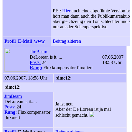
P.S.:
Hier
auch eine abgefilmte Version b
hört man dann auch die Publikumsreaktion
aber gleichzeitig den Ton schlechter und si
nur aus der Seitenperspektive.
Profil
E-Mail
www
Beitrag zitieren
JimBeam
DeLorean is it.....
07.06.2007,
Posts:
24
18:58 Uhr
Rang:
Fluxkompensator fluxuiert
07.06.2007, 18:58 Uhr
:dmc12:
:dmc12:
JimBeam
DeLorean is it.....
Ja ist nett.
Posts:
24
Aber der De Lorean ist ja mal
Rang:
Fluxkompensator
schlecht gemacht.
fluxuiert
Profil
E-Mail
www
Beitrag zitieren