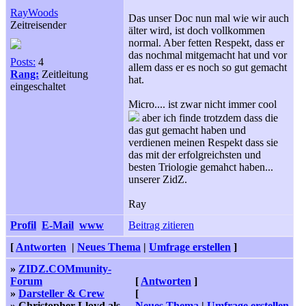
RayWoods
Das unser Doc nun mal wie wir auch
Zeitreisender
älter wird, ist doch vollkommen
normal. Aber fetten Respekt, dass er
das nochmal mitgemacht hat und vor
Posts:
4
allem dass er es noch so gut gemacht
Rang:
Zeitleitung
hat.
eingeschaltet
Micro.... ist zwar nicht immer cool
aber ich finde trotzdem dass die
das gut gemacht haben und
verdienen meinen Respekt dass sie
das mit der erfolgreichsten und
besten Triologie gemahct haben...
unserer ZidZ.
Ray
Profil
E-Mail
www
Beitrag zitieren
[
Antworten
|
Neues Thema
|
Umfrage erstellen
]
»
ZIDZ.COMmunity-
Forum
[
Antworten
]
»
Darsteller & Crew
[
» Christopher Lloyd als
Neues Thema
|
Umfrage erstellen