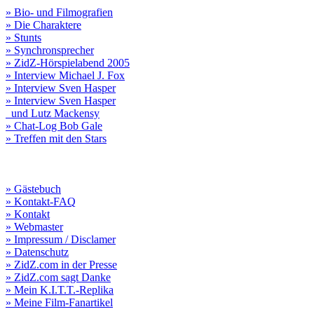
» Bio- und Filmografien
» Die Charaktere
» Stunts
» Synchronsprecher
» ZidZ-Hörspielabend 2005
» Interview Michael J. Fox
» Interview Sven Hasper
» Interview Sven Hasper
und Lutz Mackensy
» Chat-Log Bob Gale
» Treffen mit den Stars
» Gästebuch
» Kontakt-FAQ
» Kontakt
» Webmaster
» Impressum / Disclamer
» Datenschutz
» ZidZ.com in der Presse
» ZidZ.com sagt Danke
» Mein K.I.T.T.-Replika
» Meine Film-Fanartikel