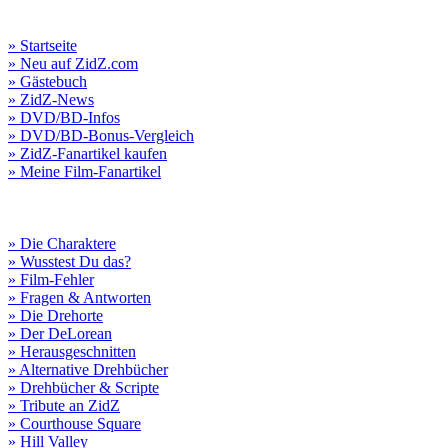
» Startseite
» Neu auf ZidZ.com
» Gästebuch
» ZidZ-News
» DVD/BD-Infos
» DVD/BD-Bonus-Vergleich
» ZidZ-Fanartikel kaufen
» Meine Film-Fanartikel
» Die Charaktere
» Wusstest Du das?
» Film-Fehler
» Fragen & Antworten
» Die Drehorte
» Der DeLorean
» Herausgeschnitten
» Alternative Drehbücher
» Drehbücher & Scripte
» Tribute an ZidZ
» Courthouse Square
» Hill Valley