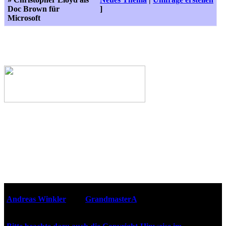
Doc Brown für
]
Microsoft
Webseiten-Design © 2001-2026
Andreas Winkler
alias
GrandmasterA
für ZidZ.com
"Zurück in die Zukunft" steht unter Copyright von Universal
City Studios, Inc. und Amblin Entertainment, Inc.