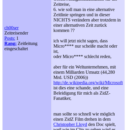
Zeitreise,
6. wie soll man in eine alternative
Zeitlinie springen und in dieser
NICHTS verändern aber trotzdem in
einer alternativen Zeit zurück
ch00ser
kommen ??
Zeitreisender
Posts:
1
ich will jetzt nicht sagen, dass
Rang:
Zeitleitung
Micro**** nur scheiße macht oder
eingeschaltet
ist,
oder Micro**** schlecht reden,
aber für ein Weltunternehmen, mit
einem Milliarden Umsatz (44,280
Mrd. USD (2006))
http://de.wikipedia.org/wiki/Microsoft
ist dies eine schande, und eine
Beleidigung für mich als ZidZ-
Fanatiker,
man sollte so schnell wie möglich
einen ZidZ Film drehen in dem
Christopher Lloyd
den Doc spielt,
weil wie im Clip zu sehen wird es