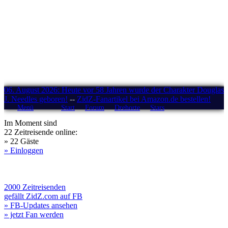
06. August 2026: Heute vor 58 Jahren wurde der Charakter Douglas
J. Needles geboren!
--
ZidZ-Fanartikel bei Amazon.de bestellen!
Menü
Start
Forum
Drehorte
Stars
Im Moment sind
22 Zeitreisende online:
» 22 Gäste
» Einloggen
2000 Zeitreisenden
gefällt ZidZ.com auf FB
» FB-Updates ansehen
» jetzt Fan werden