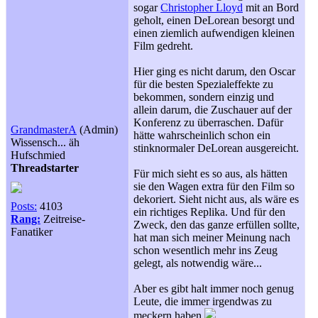
sogar
Christopher Lloyd
mit an Bord
geholt, einen DeLorean besorgt und
einen ziemlich aufwendigen kleinen
Film gedreht.
Hier ging es nicht darum, den Oscar
für die besten Spezialeffekte zu
bekommen, sondern einzig und
allein darum, die Zuschauer auf der
Konferenz zu überraschen. Dafür
GrandmasterA
(Admin)
hätte wahrscheinlich schon ein
Wissensch... äh
stinknormaler DeLorean ausgereicht.
Hufschmied
Threadstarter
Für mich sieht es so aus, als hätten
sie den Wagen extra für den Film so
dekoriert. Sieht nicht aus, als wäre es
Posts:
4103
ein richtiges Replika. Und für den
Rang:
Zeitreise-
Zweck, den das ganze erfüllen sollte,
Fanatiker
hat man sich meiner Meinung nach
schon wesentlich mehr ins Zeug
gelegt, als notwendig wäre...
Aber es gibt halt immer noch genug
Leute, die immer irgendwas zu
meckern haben