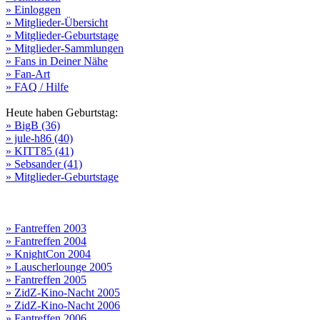
» Einloggen
» Mitglieder-Übersicht
» Mitglieder-Geburtstage
» Mitglieder-Sammlungen
» Fans in Deiner Nähe
» Fan-Art
» FAQ / Hilfe
Heute haben Geburtstag:
» BigB (36)
» jule-h86 (40)
» KITT85 (41)
» Sebsander (41)
» Mitglieder-Geburtstage
» Fantreffen 2003
» Fantreffen 2004
» KnightCon 2004
» Lauscherlounge 2005
» Fantreffen 2005
» ZidZ-Kino-Nacht 2005
» ZidZ-Kino-Nacht 2006
» Fantreffen 2006