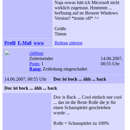
Naja sowas hätt ich Microsoft nicht
wirklich zugetraut. Hmmmm ...
hoffnung auf ne Bessere Windows
Version? *ironie off* ^^
Grüße
Timon
Profil
E-Mail
www
Beitrag zitieren
ch00ser
Zeitreisender
14.06.2007,
Posts:
1
00:55 Uhr
Rang:
Zeitleitung eingeschaltet
14.06.2007, 00:55 Uhr
Doc ist bock ... ähh ... back
Doc ist bock ... ähh ... back
Doc is Back ... Cool einfach nur cool
... das ist die Beste Rolle die je für
einen Schauspieler geschrieben
wurde ...
Rolle = Schauspieler zu 100%