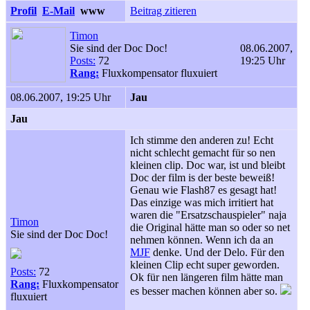
Profil
E-Mail
www
Beitrag zitieren
Timon
Sie sind der Doc Doc!
08.06.2007,
Posts:
72
19:25 Uhr
Rang:
Fluxkompensator fluxuiert
08.06.2007, 19:25 Uhr
Jau
Jau
Ich stimme den anderen zu! Echt
nicht schlecht gemacht für so nen
kleinen clip. Doc war, ist und bleibt
Doc der film is der beste beweiß!
Genau wie Flash87 es gesagt hat!
Das einzige was mich irritiert hat
waren die "Ersatzschauspieler" naja
Timon
die Original hätte man so oder so net
Sie sind der Doc Doc!
nehmen können. Wenn ich da an
MJF
denke. Und der Delo. Für den
kleinen Clip echt super geworden.
Posts:
72
Ok für nen längeren film hätte man
Rang:
Fluxkompensator
es besser machen können aber so.
fluxuiert