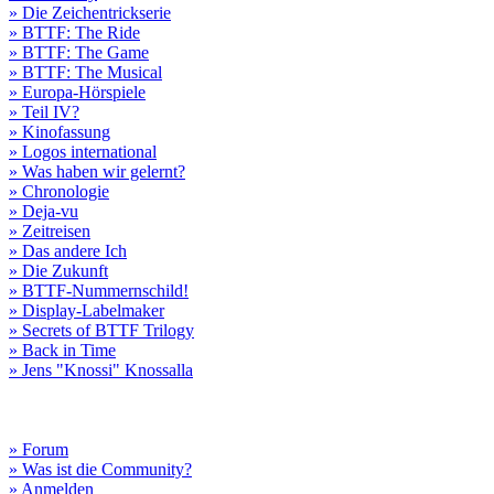
» Die Zeichentrickserie
» BTTF: The Ride
» BTTF: The Game
» BTTF: The Musical
» Europa-Hörspiele
» Teil IV?
» Kinofassung
» Logos international
» Was haben wir gelernt?
» Chronologie
» Deja-vu
» Zeitreisen
» Das andere Ich
» Die Zukunft
» BTTF-Nummernschild!
» Display-Labelmaker
» Secrets of BTTF Trilogy
» Back in Time
» Jens "Knossi" Knossalla
» Forum
» Was ist die Community?
» Anmelden