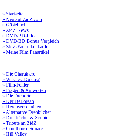
» Startseite
» Neu auf ZidZ.com
» Gästebuch
» ZidZ-News
» DVD/BD-Infos
» DVD/BD-Bonus-Vergleich
» ZidZ-Fanartikel kaufen
» Meine Film-Fanartikel
» Die Charaktere
» Wusstest Du das?
» Film-Fehler
» Fragen & Antworten
» Die Drehorte
» Der DeLorean
» Herausgeschnitten
» Alternative Drehbücher
» Drehbücher & Scripte
» Tribute an ZidZ
» Courthouse Square
» Hill Valley