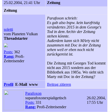
25.02.2004, 21:41 Uhr
Zeitung
Zeitung
Parafoxon schrieb:
Es gab also bspw. kein kurzfristig
verändertes 2015 in dem George's
soletti
Tod in dem Archiv der Zeitung
vom Planeten Vulkan
stehen könnte.
Threadstarter
Außerdem kann sich MArty nicht
zusammen mit Doc in der Zeitung
sehen weil er eben noch nicht
Posts:
362
zurückgereist ist.
Rang:
Profi-
Zeitreisender
Die Zeitung mit Georges Tod kommt
nicht aus 2015 sondern aus der
Bibliothek aus 1985a. Wo sieht sich
Marty mit Doc in der Zeitung?
Profil
E-Mail
www
Beitrag zitieren
Parafoxon
suparafoxonexpialigetisch
26.02.2004,
Posts:
331
17:55 Uhr
Rang:
Profi-Zeitreisender