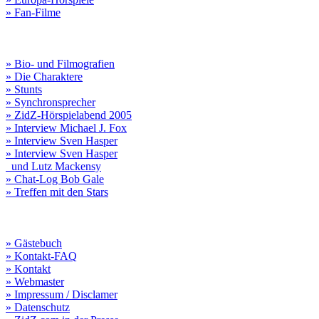
» Fan-Filme
» Bio- und Filmografien
» Die Charaktere
» Stunts
» Synchronsprecher
» ZidZ-Hörspielabend 2005
» Interview Michael J. Fox
» Interview Sven Hasper
» Interview Sven Hasper
und Lutz Mackensy
» Chat-Log Bob Gale
» Treffen mit den Stars
» Gästebuch
» Kontakt-FAQ
» Kontakt
» Webmaster
» Impressum / Disclamer
» Datenschutz