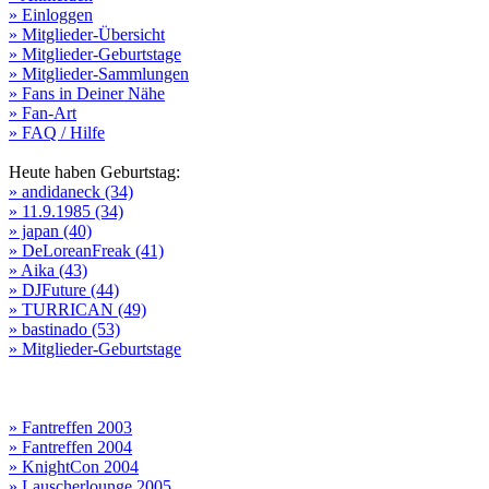
» Einloggen
» Mitglieder-Übersicht
» Mitglieder-Geburtstage
» Mitglieder-Sammlungen
» Fans in Deiner Nähe
» Fan-Art
» FAQ / Hilfe
Heute haben Geburtstag:
» andidaneck (34)
» 11.9.1985 (34)
» japan (40)
» DeLoreanFreak (41)
» Aika (43)
» DJFuture (44)
» TURRICAN (49)
» bastinado (53)
» Mitglieder-Geburtstage
» Fantreffen 2003
» Fantreffen 2004
» KnightCon 2004
» Lauscherlounge 2005