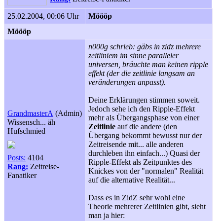
25.02.2004, 00:06 Uhr
Möööp
Möööp
n000g schrieb: gäbs in zidz mehrere
zeitliniem im sinne paralleler
universen, bräuchte man keinen ripple
effekt (der die zeitlinie langsam an
veränderungen anpasst).
Deine Erklärungen stimmen soweit.
Jedoch sehe ich den Ripple-Effekt
GrandmasterA
(Admin)
mehr als Übergangsphase von einer
Wissensch... äh
Zeitlinie
auf die andere (den
Hufschmied
Übergang bekommt bewusst nur der
Zeitreisende mit... alle anderen
durchleben ihn einfach...) Quasi der
Posts:
4104
Ripple-Effekt als Zeitpunktes des
Rang:
Zeitreise-
Knickes von der "normalen" Realität
Fanatiker
auf die alternative Realität...
Dass es in ZidZ sehr wohl eine
Theorie mehrerer Zeitlinien gibt, sieht
man ja hier: