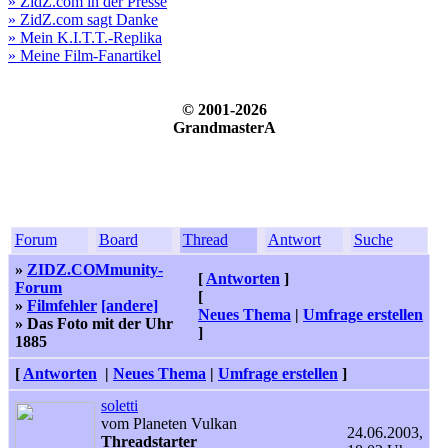
» ZidZ.com in der Presse
» ZidZ.com sagt Danke
» Mein K.I.T.T.-Replika
» Meine Film-Fanartikel
© 2001-2026
GrandmasterA
Forum
Board
Thread
Antwort
Suche
»
ZIDZ.COMmunity-
[
Antworten
]
Forum
[
»
Filmfehler
[andere]
Neues Thema
|
Umfrage erstellen
» Das Foto mit der Uhr
]
1885
[
Antworten
|
Neues Thema
|
Umfrage erstellen
]
soletti
vom Planeten Vulkan
24.06.2003,
Threadstarter