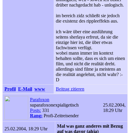
drüber nachgedacht hab - unlogisch.
im bereich zidz schließt sie jedoch
die existenz des rippleeffekts aus.
ich wäre über eine ausführung
seitens sherlaya erfreut, da sie die
einzige hier ist, die über etwas
fachwissen verfügt.
wobei mann immer im kontext
behalten sollte, dass es sich um einen
film, und nicht die realität dreht.
allerdings sind filme ja meistens an
die realität angelehnt, nicht wahr? :-
D
Profil
E-Mail
www
Beitrag zitieren
Parafoxon
suparafoxonexpialigetisch
25.02.2004,
Posts:
331
18:29 Uhr
Rang:
Profi-Zeitreisender
Mal was ganz anderes mit Bezug
25.02.2004, 18:29 Uhr
auf was davor (ahja)