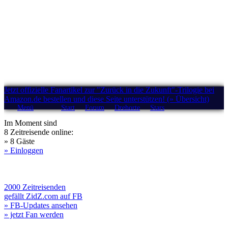
Jetzt offizielle Fanartikel zur "Zurück in die Zukunft"-Trilogie bei
Amazon.de bestellen und diese Seite unterstützen! (» Übersicht)
Menü
Start
Forum
Drehorte
Stars
Im Moment sind
8 Zeitreisende online:
» 8 Gäste
» Einloggen
2000 Zeitreisenden
gefällt ZidZ.com auf FB
» FB-Updates ansehen
» jetzt Fan werden