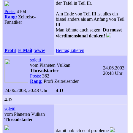
der Tafel in Teil II).
Posts:
4104
Am Ende von Teil III ist alles ein
Rang:
Zeitreise-
bissel anders als am Anfang von Teil
Fanatiker
III
Man könnte auch sagen:
Du musst
vierdimensional denken!
Profil
E-Mail
www
Beitrag zitieren
soletti
vom Planeten Vulkan
24.06.2003,
Threadstarter
20:48 Uhr
Posts:
362
Rang:
Profi-Zeitreisender
24.06.2003, 20:48 Uhr
4-D
4-D
soletti
vom Planeten Vulkan
Threadstarter
damit hab ich echt probleme