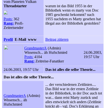
vom Planeten Vulkan
Threadstarter
warum ist das Bild 1955 in der
Bibliothek wenn es marty von Doc
1985 geschenkt bekommt? nach
Posts:
362
1955 nachdem es Marty gesehen hat
Rang:
Profi-
illegal aus der Bibliothek gestohlen?
Zeitreisender
Profil
E-Mail
www
Beitrag zitieren
GrandmasterA
(Admin)
Wissensch... äh Hufschmied
24.06.2003,
Posts:
4104
19:57 Uhr
Rang:
Zeitreise-Fanatiker
24.06.2003, 19:57 Uhr
Das ist alles die selbe Theorie...
Das ist alles die selbe Theorie...
... der verschiedenen Zeitlinien....
Das Bild war in der ersten Zeitlinie
in der Bibliothek, in der Doc auch tot
GrandmasterA
(Admin)
war... dann reist Marty zurück und
Wissensch... äh
alles entwickelt sich anders (Zeitlinie
Hufschmied
knickt ab - vgl. Doc's Erklärung an