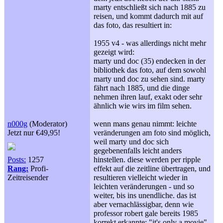
marty entschließt sich nach 1885 zu
reisen, und kommt dadurch mit auf
das foto, das resultiert in:
1955 v4 - was allerdings nicht mehr
gezeigt wird:
marty und doc (35) endecken in der
bibliothek das foto, auf dem sowohl
marty und doc zu sehen sind. marty
fährt nach 1885, und die dinge
nehmen ihren lauf, exakt oder sehr
ähnlich wie wirs im film sehen.
n000g
(Moderator)
wenn mans genau nimmt: leichte
Jetzt nur €49,95!
veränderungen am foto sind möglich,
weil marty und doc sich
gegebenenfalls leicht anders
Posts:
1257
hinstellen. diese werden per ripple
Rang:
Profi-
effekt auf die zeitline übertragen, und
Zeitreisender
resultieren vielleicht wieder in
leichten veränderungen - und so
weiter, bis ins unendliche. das ist
aber vernachlässigbar, denn wie
professor robert gale bereits 1985
korrekt erkannte: "it's only a movie".