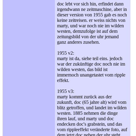
doc lebt vor sich hin, erfindet dann
irgendwann ne zeitmaschine, aber in
dieser version von 1955 gab es noch
keine zeitreisen. er weiss nichts von
marty, und war noch nie im wilden
westen, demzufolge ist auf dem
zeitungsbild von der uhr jemand
ganz anderes zusehen.
1955 v2:
marty ist da, siehe teil eins. jedoch
war der zukünftige doc noch nie im
wilden westen, das bild ist
immernoch unangetastet vom ripple
effekt.
1955 v3:
marty kommt zurück aus der
zukunft, doc (65 jahre alt) wird vom
blitz getroffen, und landet im wilden
westen. 1885 nehmen die dinge
ihren lauf, und marty und doc
endecken doc's grabstein, und das
vom rippleeffekt veränderte foto, auf
dem jetzt doc neben der uhr steht.