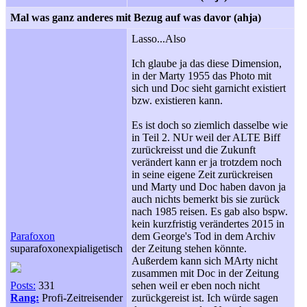
Mal was ganz anderes mit Bezug auf was davor (ahja)
Lasso...Also
Ich glaube ja das diese Dimension,
in der Marty 1955 das Photo mit
sich und Doc sieht garnicht existiert
bzw. existieren kann.
Es ist doch so ziemlich dasselbe wie
in Teil 2. NUr weil der ALTE Biff
zurückreisst und die Zukunft
verändert kann er ja trotzdem noch
in seine eigene Zeit zurückreisen
und Marty und Doc haben davon ja
auch nichts bemerkt bis sie zurück
nach 1985 reisen. Es gab also bspw.
kein kurzfristig verändertes 2015 in
Parafoxon
dem George's Tod in dem Archiv
suparafoxonexpialigetisch
der Zeitung stehen könnte.
Außerdem kann sich MArty nicht
zusammen mit Doc in der Zeitung
Posts:
331
sehen weil er eben noch nicht
Rang:
Profi-Zeitreisender
zurückgereist ist. Ich würde sagen