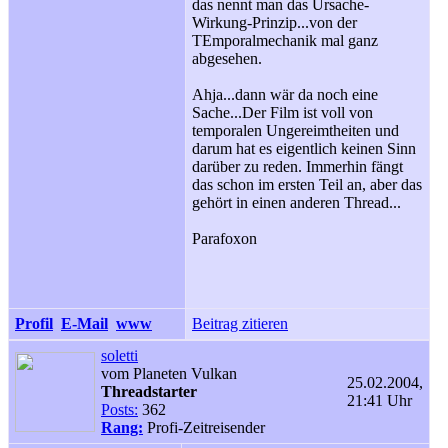
das nennt man das Ursache-
Wirkung-Prinzip...von der
TEmporalmechanik mal ganz
abgesehen.
Ahja...dann wär da noch eine
Sache...Der Film ist voll von
temporalen Ungereimtheiten und
darum hat es eigentlich keinen Sinn
darüber zu reden. Immerhin fängt
das schon im ersten Teil an, aber das
gehört in einen anderen Thread...
Parafoxon
Profil
E-Mail
www
Beitrag zitieren
soletti
vom Planeten Vulkan
25.02.2004,
Threadstarter
21:41 Uhr
Posts:
362
Rang:
Profi-Zeitreisender