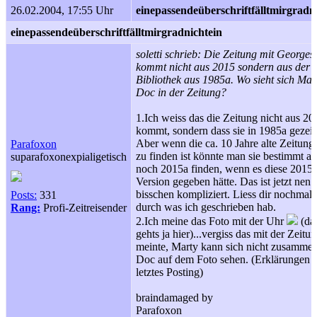
26.02.2004, 17:55 Uhr
einepassendeüberschriftfälltmirgradn
einepassendeüberschriftfälltmirgradnichtein
soletti schrieb: Die Zeitung mit Georges
kommt nicht aus 2015 sondern aus der
Bibliothek aus 1985a. Wo sieht sich Mar
Doc in der Zeitung?
1.Ich weiss das die Zeitung nicht aus 20
kommt, sondern dass sie in 1985a gezeig
Aber wenn die ca. 10 Jahre alte Zeitung
Parafoxon
zu finden ist könnte man sie bestimmt a
suparafoxonexpialigetisch
noch 2015a finden, wenn es diese 2015
Version gegeben hätte. Das ist jetzt nen
bisschen kompliziert. Liess dir nochmal
Posts:
331
durch was ich geschrieben hab.
Rang:
Profi-Zeitreisender
2.Ich meine das Foto mit der Uhr
(da
gehts ja hier)...vergiss das mit der Zeitun
meinte, Marty kann sich nicht zusammen
Doc auf dem Foto sehen. (Erklärungen s
letztes Posting)
braindamaged by
Parafoxon