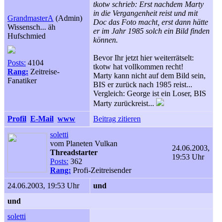
tkotw schrieb: Erst nachdem Marty
in die Vergangenheit reist und mit
GrandmasterA
(Admin)
Doc das Foto macht, erst dann hätte
Wissensch... äh
er im Jahr 1985 solch ein Bild finden
Hufschmied
können.
Bevor Ihr jetzt hier weiterrätselt:
Posts:
4104
tkotw hat vollkommen recht!
Rang:
Zeitreise-
Marty kann nicht auf dem Bild sein,
Fanatiker
BIS er zurück nach 1985 reist...
Vergleich: George ist ein Loser, BIS
Marty zurückreist...
Profil
E-Mail
www
Beitrag zitieren
soletti
vom Planeten Vulkan
24.06.2003,
Threadstarter
19:53 Uhr
Posts:
362
Rang:
Profi-Zeitreisender
24.06.2003, 19:53 Uhr
und
und
soletti