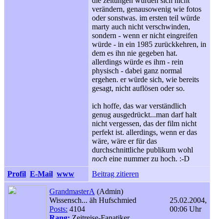
die zeitungen würden sich nicht
verändern, genausowenig wie fotos
oder sonstwas. im ersten teil würde
marty auch nicht verschwinden,
sondern - wenn er nicht eingreifen
würde - in ein 1985 zurückkehren, in
dem es ihn nie gegeben hat.
allerdings würde es ihm - rein
physisch - dabei ganz normal
ergehen. er würde sich, wie bereits
gesagt, nicht auflösen oder so.
ich hoffe, das war verständlich
genug ausgedrückt...man darf halt
nicht vergessen, das der film nicht
perfekt ist. allerdings, wenn er das
wäre, wäre er für das
durchschnittliche publikum wohl
noch
eine nummer zu hoch. :-D
Profil
E-Mail
www
Beitrag zitieren
GrandmasterA
(Admin)
Wissensch... äh Hufschmied
25.02.2004,
Posts:
4104
00:06 Uhr
Rang:
Zeitreise-Fanatiker