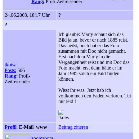
Rang:
Profi-Zeitreisender
24.06.2003, 18:17 Uhr
?
?
Ich glaube: Marty schaut sich das
Bild ja an, bevor er nach 1885 reist.
Das heißt, noch hat er das Foto
zusammen mit Doc nicht gemacht.
Erst nachdem Marty in die
Vergangenheit reist und mit Doc das
tkotw
Foto macht, erst dann hätte er im
Posts:
506
Jahr 1985 solch ein Bild finden
Rang:
Profi-
können.
Zeitreisender
Wisst ihr was. Jetzt hab ich
vollkommen den Faden verloren. Tut
mir leid !
tkotw
Profil
E-Mail
www
Beitrag zitieren
zoomzoom