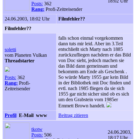
18:02 Uhr
Posts:
362
Rang:
Profi-Zeitreisender
24.06.2003, 18:02 Uhr
Filmfehler??
Filmfehler??
falls schon einmal vorgekommen
dann tuts mir leid. Aber im 3.Teil
entschließt sich Marty nach 1885
soletti
zurückzufliegen nachdem er das Bild
vom Planeten Vulkan
von Doc sieht, jedoch machen sie
Threadstarter
das Bild dann gemeinsam und
bekommts am Ende als Geschenk .
So würde Marty 1955 gar kein Bild
Posts:
362
in der Bibliothek mit Doc finden und
Rang:
Profi-
evtl. nach 1985 fliegen da sie sich
Zeitreisender
1955 gar nicht sicher sind ob es sich
um den Grabstein vom 1985er
Emmett Brown handelt.
Profil
E-Mail
www
Beitrag zitieren
tkotw
24.06.2003,
Posts:
506
18:17 Uhr