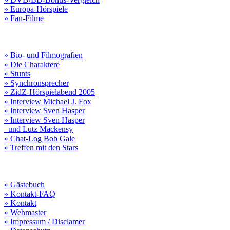
» Europa-Hörspiele
» Fan-Filme
» Bio- und Filmografien
» Die Charaktere
» Stunts
» Synchronsprecher
» ZidZ-Hörspielabend 2005
» Interview Michael J. Fox
» Interview Sven Hasper
» Interview Sven Hasper
und Lutz Mackensy
» Chat-Log Bob Gale
» Treffen mit den Stars
» Gästebuch
» Kontakt-FAQ
» Kontakt
» Webmaster
» Impressum / Disclamer