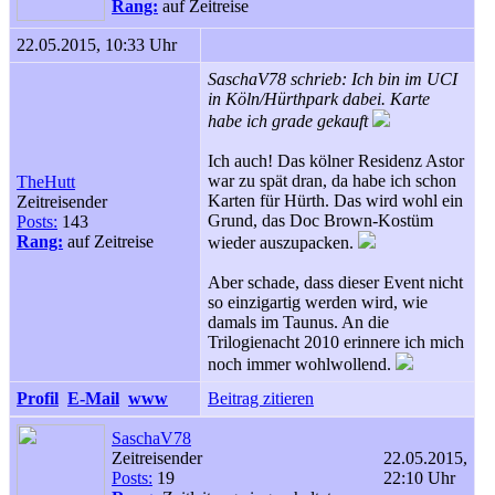
Rang:
auf Zeitreise
22.05.2015, 10:33 Uhr
SaschaV78 schrieb: Ich bin im UCI
in Köln/Hürthpark dabei. Karte
habe ich grade gekauft
Ich auch! Das kölner Residenz Astor
war zu spät dran, da habe ich schon
TheHutt
Karten für Hürth. Das wird wohl ein
Zeitreisender
Grund, das Doc Brown-Kostüm
Posts:
143
Rang:
auf Zeitreise
wieder auszupacken.
Aber schade, dass dieser Event nicht
so einzigartig werden wird, wie
damals im Taunus. An die
Trilogienacht 2010 erinnere ich mich
noch immer wohlwollend.
Profil
E-Mail
www
Beitrag zitieren
SaschaV78
Zeitreisender
22.05.2015,
Posts:
19
22:10 Uhr