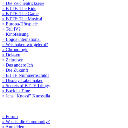
» Die Zeichentrickserie
» BTTF: The Ride
» BTTF: The Game
» BTTF: The Musical
» Europa-Hörspiele
» Teil IV?
» Kinofassung
» Logos international
» Was haben wir gelernt?
» Chronologie
» Deja-vu
» Zeitreisen
» Das andere Ich
» Die Zukunft
» BTTF-Nummernschild!
» Display-Labelmaker
» Secrets of BTTF Trilogy
» Back in Time
» Jens "Knossi" Knossalla
» Forum
» Was ist die Community?
» Anmelden