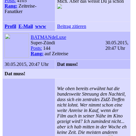
Posts:
4103
Mich. Aber das weisst Du ja schon
Rang:
Zeitreise-
Fanatiker
Profil
E-Mail
www
Beitrag zitieren
BATMANdeLuxe
Super-Zündi
30.05.2015,
Posts:
144
20:47 Uhr
Rang:
auf Zeitreise
30.05.2015, 20:47 Uhr
Dat muss!
Dat muss!
Wie oben bereits erwähnt hat die
bundesweite Streuung den Nachteil,
dass sich ein zentrales ZidZ-Treffen
nicht lohnt. Wer nimmt schon eine
weite Anreise in Kauf, wenn der
Film auch in seiner Nähe im Kino
gezeigt wird? Ich zumindest nicht...
aber ich hab mitten in der Woche eh
keine Zeit. Die meisten anderen