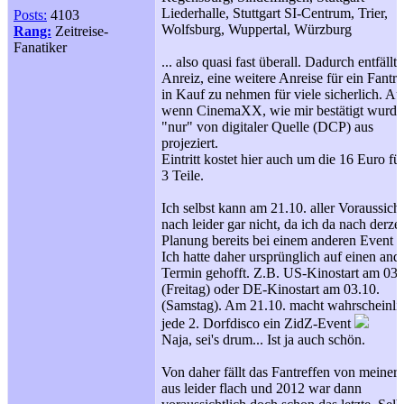
Liederhalle, Stuttgart SI-Centrum, Trier,
Posts:
4103
Wolfsburg, Wuppertal, Würzburg
Rang:
Zeitreise-
Fanatiker
... also quasi fast überall. Dadurch entfällt 
Anreiz, eine weitere Anreise für ein Fantre
in Kauf zu nehmen für viele sicherlich. A
wenn CinemaXX, wie mir bestätigt wurde
"nur" von digitaler Quelle (DCP) aus
projeziert.
Eintritt kostet hier auch um die 16 Euro für
3 Teile.
Ich selbst kann am 21.10. aller Voraussicht
nach leider gar nicht, da ich da nach derzei
Planung bereits bei einem anderen Event b
Ich hatte daher ursprünglich auf einen and
Termin gehofft. Z.B. US-Kinostart am 03.
(Freitag) oder DE-Kinostart am 03.10.
(Samstag). Am 21.10. macht wahrscheinli
jede 2. Dorfdisco ein ZidZ-Event
Naja, sei's drum... Ist ja auch schön.
Von daher fällt das Fantreffen von meiner 
aus leider flach und 2012 war dann