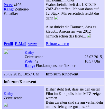
mit ziemlich hoher
Wahrscheinlichkeit das LETZTE
Posts:
4103
ZidZ-Fantreffen. Ich war dann auf
Rang:
Zeitreise-
12 Stück. Mir persönlich reicht das
Fanatiker
dann
Also drückt die Daumen, dass es
klappt... Ansonsten war 2012
nämlich schon das letzte...
Profil
E-Mail
www
Beitrag zitieren
Kathy
Zeitreisende
23.02.2015,
Posts:
42
10:57 Uhr
Rang:
Fluxkompensator fluxuiert
23.02.2015, 10:57 Uhr
Info zum Kinoevent
Info zum Kinoevent
Bisher steht fest, dass sie den ersten
Kathy
Film im Kinopolis beim MTZ zeigen
Zeitreisende
werden.
Beim zweiten sind sie am verhandeln
und es sieht ganz gut aus. ^^