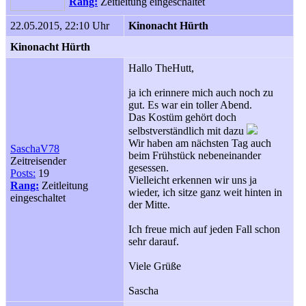
Rang:
Zeitleitung eingeschaltet
22.05.2015, 22:10 Uhr
Kinonacht Hürth
Kinonacht Hürth
Hallo TheHutt,
ja ich erinnere mich auch noch zu
gut. Es war ein toller Abend.
Das Kostüm gehört doch
selbstverständlich mit dazu
Wir haben am nächsten Tag auch
SaschaV78
beim Frühstück nebeneinander
Zeitreisender
gesessen.
Posts:
19
Vielleicht erkennen wir uns ja
Rang:
Zeitleitung
wieder, ich sitze ganz weit hinten in
eingeschaltet
der Mitte.
Ich freue mich auf jeden Fall schon
sehr darauf.
Viele Grüße
Sascha