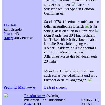
von
MJF
zu zahlen, wäre mir leider
zu viel des Guten.
Aber dir
wünsche ich viel Spaß in London,
Grandmaster!
SaschaV78, ich erinnere mich an den
TheHutt
tollen australischen Brunch
Ist ja
Zeitreisender
witzig, dass du auch in Hürth bist.
Posts:
143
(Am Rande: nur 30 Min. nachdem
Rang:
auf Zeitreise
ich Tickets für Hürth gebucht habe,
kam die Benachrichtigung vom
Kölner Residenz, dass sie ebenfalls
eine BTTF-Nacht machen.
Allerdings kostet das bei denen gute
20 mehr).
Mein Doc Brown-Kostüm ist nun
auch etwas vervollständigt und wird
Oktober definitiv angezogen.
Profil
E-Mail
www
Beitrag zitieren
GrandmasterA
(Admin)
Wissensch... äh Hufschmied
03.06.2015,
Posts:
4103
23:16 Uhr