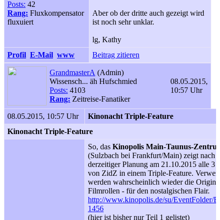
Posts:
42
Rang:
Fluxkompensator
Aber ob der dritte auch gezeigt wird
fluxuiert
ist noch sehr unklar.
lg, Kathy
Profil
E-Mail
www
Beitrag zitieren
GrandmasterA
(Admin)
Wissensch... äh Hufschmied
08.05.2015,
Posts:
4103
10:57 Uhr
Rang:
Zeitreise-Fanatiker
08.05.2015, 10:57 Uhr
Kinonacht Triple-Feature
Kinonacht Triple-Feature
So, das
Kinopolis Main-Taunus-Zentru
(Sulzbach bei Frankfurt/Main) zeigt nach
derzeitiger Planung am 21.10.2015 alle 3 T
von ZidZ in einem Triple-Feature. Verwen
werden wahrscheinlich wieder die Origina
Filmrollen - für den nostalgischen Flair.
http://www.kinopolis.de/su/EventFolder/E
1456
(hier ist bisher nur Teil 1 gelistet)