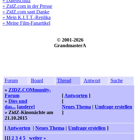
» Datenschutz
» ZidZ.com in der Presse
» ZidZ.com sagt Danke
» Mein K.I.T.T.-Replika
» Meine Film-Fanartikel
© 2001-2026
GrandmasterA
Forum
Board
Thread
Antwort
Suche
»
ZIDZ.COMmunity-
Forum
[
Antworten
]
»
Dies und
[
das...
[andere]
Neues Thema
|
Umfrage erstellen
» ZidZ-Kinonächte am
]
21.10.2015
[
Antworten
|
Neues Thema
|
Umfrage erstellen
]
[1]
2
3
4
5
weiter »