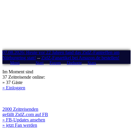
07.08.2026: Heute vor 22 Jahren fand das ZidZ-Fantreffen am
Nürburgring statt!
--
ZidZ-Fanartikel bei Amazon.de bestellen!
Menü
Start
Forum
Drehorte
Stars
Im Moment sind
37 Zeitreisende online:
» 37 Gäste
» Einloggen
2000 Zeitreisenden
gefällt ZidZ.com auf FB
» FB-Updates ansehen
» jetzt Fan werden