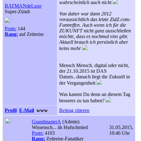
wahrscheinlich auch nicht
BATMANdeLuxe
Super-Zündi
Von daher war dann 2012
voraussichtlich das letzte ZidZ.com-
Fantreffen. Auch wenn ich für die
Posts:
144
ZUKUNFT nicht ganz ausschließen
Rang:
auf Zeitreise
möchte, dass es nochmal eins gibt.
Aktuell brauch ich persönlich aber
keins mehr
Mensch Mensch, digital oder nicht,
der 21.10.2015 ist DAS
Datum...danach liegt die Zukunft in
der Vergangenheit
Was kannst Du denn an diesem Tag
besseres zu tun haben?
Profil
E-Mail
www
Beitrag zitieren
GrandmasterA
(Admin)
Wissensch... äh Hufschmied
31.05.2015,
Posts:
4103
10:46 Uhr
Rang:
Zeitreise-Fanatiker