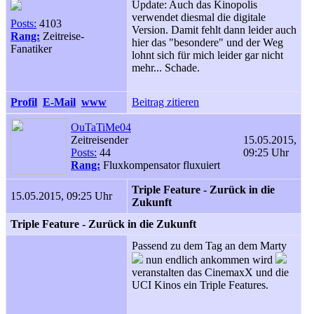
Update: Auch das Kinopolis
verwendet diesmal die digitale
Posts:
4103
Version. Damit fehlt dann leider auch
Rang:
Zeitreise-
hier das "besondere" und der Weg
Fanatiker
lohnt sich für mich leider gar nicht
mehr... Schade.
Profil
E-Mail
www
Beitrag zitieren
OuTaTiMe04
Zeitreisender
15.05.2015,
Posts:
44
09:25 Uhr
Rang:
Fluxkompensator fluxuiert
Triple Feature - Zurück in die
15.05.2015, 09:25 Uhr
Zukunft
Triple Feature - Zurück in die Zukunft
Passend zu dem Tag an dem Marty
nun endlich ankommen wird
veranstalten das CinemaxX und die
UCI Kinos ein Triple Features.