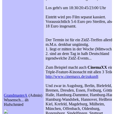
Los geht's um 18:30/20:45/23:00 Uhr
Eintritt wird pro Film separat kassiert.
Voraussichtlich 5-6 Euro pro Streifen, also
18 Euro insgesamt.
Der Termin ist für ein ZidZ-Treffen allerd
m.M.n. denkbar ungünstig.
1. liegt er mitten in der Woche (Mittwoch)
2. sind an dem Tag in halb Deutschland
irgendwelche ZidZ-Events...
Zum Beispiel macht auch
CinemaXX
ein
Triple-Feature-Kinonacht mit allen 3 Teile
http://www.cinemaxx.de/zukunft
Und zwar in Augsburg, Berlin, Bielefeld,
Bremen, Dresden, Essen, Freiburg, Göttin
Halle, Hamburg-Dammtor, Hamburg-Harb
GrandmasterA
(Admin)
Hamburg-Wandsbek, Hannover, Heilbron
Wissensch... äh
Kiel, Krefeld, Magdeburg, Mülheim,
Hufschmied
München, Offenbach, Oldenburg,
Regensburg, Sindelfingen, Stuttgart