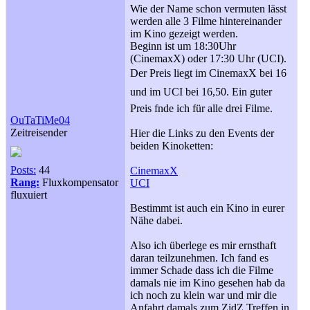
Wie der Name schon vermuten lässt
werden alle 3 Filme hintereinander
im Kino gezeigt werden.
Beginn ist um 18:30Uhr
(CinemaxX) oder 17:30 Uhr (UCI).
Der Preis liegt im CinemaxX bei 16
und im UCI bei 16,50. Ein guter
Preis fnde ich für alle drei Filme.
OuTaTiMe04
Zeitreisender
Hier die Links zu den Events der
beiden Kinoketten:
Posts:
44
CinemaxX
Rang:
Fluxkompensator
UCI
fluxuiert
Bestimmt ist auch ein Kino in eurer
Nähe dabei.
Also ich überlege es mir ernsthaft
daran teilzunehmen. Ich fand es
immer Schade dass ich die Filme
damals nie im Kino gesehen hab da
ich noch zu klein war und mir die
Anfahrt damals zum ZidZ Treffen in