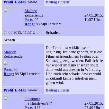
Profil
E-Mail
www
Beitrag zitieren
Mallory
Zeitreisende
24.05.2015,
Posts:
95
11:57 Uhr
Rang:
88 MpH erreicht
24.05.2015, 11:57 Uhr
Schade...
Schade...
Der Termin ist wirklich sehr
Mallory
ungünstig. Ich hatte gehofft, dass die
Zeitreisende
Filme an irgendeinem Freitag oder
Samstag gezeigt werden. Falls ich sie
mir wieder im Kino ansehen sollte,
Posts:
95
dann wohl am ehesten in Würzburg.
Rang:
88 MpH erreicht
Und auch sehr schade, dass es wohl
in Zukunft keine Fantreffen mehr
geben wird.
Profil
E-Mail
www
Beitrag zitieren
Outatimer
...a Hairdryer????
27.05.2015,
Posts:
183
23:49 Uhr