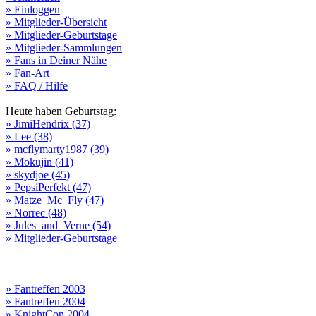
» Einloggen
» Mitglieder-Übersicht
» Mitglieder-Geburtstage
» Mitglieder-Sammlungen
» Fans in Deiner Nähe
» Fan-Art
» FAQ / Hilfe
Heute haben Geburtstag:
» JimiHendrix (37)
» Lee (38)
» mcflymarty1987 (39)
» Mokujin (41)
» skydjoe (45)
» PepsiPerfekt (47)
» Matze_Mc_Fly (47)
» Norrec (48)
» Jules_and_Verne (54)
» Mitglieder-Geburtstage
» Fantreffen 2003
» Fantreffen 2004
» KnightCon 2004