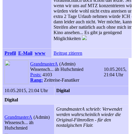
voraussichtlich doch schon das letzte. Selb
wenn wir uns auf MTZ konzentrieren wür
würden viele wohl nicht extra anreisen un
extra 2 Tage Urlaub nehmen würde ICH d
dann leider auch nicht. Wer möchte, kann
Streifen aber natürlich auch ohne mich im
Kino ansehen... Es gibt ja genügend
Möglichkeiten
Profil
E-Mail
www
Beitrag zitieren
GrandmasterA
(Admin)
Wissensch... äh Hufschmied
10.05.2015,
Posts:
4103
21:04 Uhr
Rang:
Zeitreise-Fanatiker
10.05.2015, 21:04 Uhr
Digital
Digital
GrandmasterA schrieb: Verwendet
werden wahrscheinlich wieder die
GrandmasterA
(Admin)
Original-Filmrollen - für den
Wissensch... äh
nostalgischen Flair.
Hufschmied