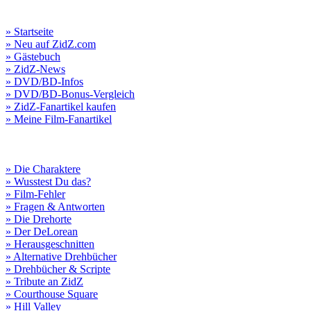
» Startseite
» Neu auf ZidZ.com
» Gästebuch
» ZidZ-News
» DVD/BD-Infos
» DVD/BD-Bonus-Vergleich
» ZidZ-Fanartikel kaufen
» Meine Film-Fanartikel
» Die Charaktere
» Wusstest Du das?
» Film-Fehler
» Fragen & Antworten
» Die Drehorte
» Der DeLorean
» Herausgeschnitten
» Alternative Drehbücher
» Drehbücher & Scripte
» Tribute an ZidZ
» Courthouse Square
» Hill Valley