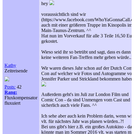
hey
voraussichtlich sind wir
(https://www.facebook.com/WhoYaGonnaCall.d
auch mit einer größeren Truppe im Kinopolis im
Main-Taunus-Zentrum. ^^
Hat nun im Vorverkauf für alle 3 Teile 16,50 Eur
gekostet.
Wieso seid ihr so betrübt und sagt, dass es dann
keine weiteren Fan-Treffen mehr geben würde..?
Kathy
Wir waren dieses Jahr schon auf der Dutch Comi
Zeitreisende
Con auf welcher wir Fotos und Autogramme vo
Jennifer Parker und Strickland bekommen haben
Posts:
42
Rang:
Außerdem geht's im Juli zur London Film und
Fluxkompensator
Comic Con - da sind Unmengen vom Cast und
fluxuiert
sicherlich auch viele Fans. ^^
Ich sehe aber auch kein Problem darin, wenn wir
vlt. für nächstes Jahr was planen würden..?!
Bei uns gibt's hier z.B. ein großes Autokino - da
könnte man im Sommer 2016 vlt. was starten mit