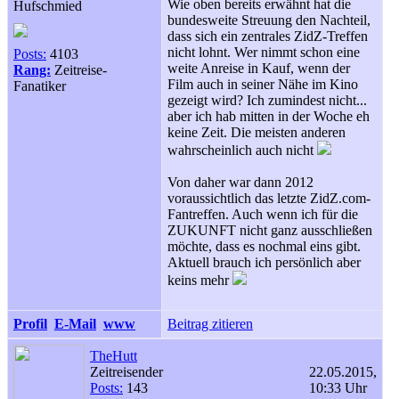
Wie oben bereits erwähnt hat die
Hufschmied
bundesweite Streuung den Nachteil,
dass sich ein zentrales ZidZ-Treffen
nicht lohnt. Wer nimmt schon eine
Posts:
4103
weite Anreise in Kauf, wenn der
Rang:
Zeitreise-
Film auch in seiner Nähe im Kino
Fanatiker
gezeigt wird? Ich zumindest nicht...
aber ich hab mitten in der Woche eh
keine Zeit. Die meisten anderen
wahrscheinlich auch nicht
Von daher war dann 2012
voraussichtlich das letzte ZidZ.com-
Fantreffen. Auch wenn ich für die
ZUKUNFT nicht ganz ausschließen
möchte, dass es nochmal eins gibt.
Aktuell brauch ich persönlich aber
keins mehr
Profil
E-Mail
www
Beitrag zitieren
TheHutt
Zeitreisender
22.05.2015,
Posts:
143
10:33 Uhr