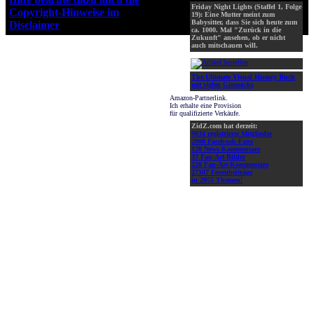
Friday Night Lights (Staffel 1, Folge
Copyright-Hinweise im
19): Eine Mutter meint zum
Babysitter, dass Sie sich heute zum
Disclaimer
!
ca. 1000. Mal "Zurück in die
Zukunft" ansehen, ob er nicht
auch mitschauen will.
The Ultimate Visual History Buch
mit vielen Gimmicks
Amazon-Partnerlink.
Ich erhalte eine Provision
für qualifizierte Verkäufe.
ZidZ.com hat derzeit:
9034 registrierte Mitglieder
2000 Facebook-Fans
120 News-Kommentare
37 Fan-Art-Bilder
220 Fan-Art-Kommentare
27107 Forenbeiträge
in 2055 Themen!