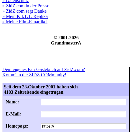
» Datenschutz
» ZidZ.com in der Presse
» ZidZ.com sagt Danke
» Mein K.I.T.T.-Replika
» Meine Film-Fanartikel
© 2001-2026
GrandmasterA
Dein eigenes Fan-Gästebuch auf ZidZ.com?
Komm' in die ZIDZ.COMmunity!
Seit dem 23.Oktober 2001 haben sich
4183 Zeitreisende eingetragen.
Name:
E-Mail:
Homepage: