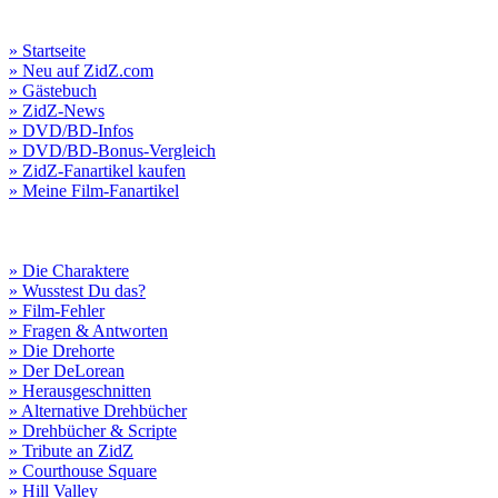
» Startseite
» Neu auf ZidZ.com
» Gästebuch
» ZidZ-News
» DVD/BD-Infos
» DVD/BD-Bonus-Vergleich
» ZidZ-Fanartikel kaufen
» Meine Film-Fanartikel
» Die Charaktere
» Wusstest Du das?
» Film-Fehler
» Fragen & Antworten
» Die Drehorte
» Der DeLorean
» Herausgeschnitten
» Alternative Drehbücher
» Drehbücher & Scripte
» Tribute an ZidZ
» Courthouse Square
» Hill Valley