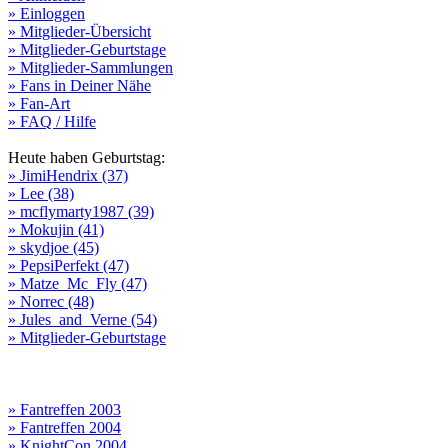
» Einloggen
» Mitglieder-Übersicht
» Mitglieder-Geburtstage
» Mitglieder-Sammlungen
» Fans in Deiner Nähe
» Fan-Art
» FAQ / Hilfe
Heute haben Geburtstag:
» JimiHendrix (37)
» Lee (38)
» mcflymarty1987 (39)
» Mokujin (41)
» skydjoe (45)
» PepsiPerfekt (47)
» Matze_Mc_Fly (47)
» Norrec (48)
» Jules_and_Verne (54)
» Mitglieder-Geburtstage
» Fantreffen 2003
» Fantreffen 2004
» KnightCon 2004