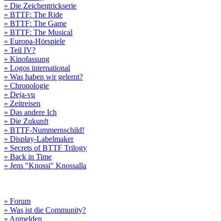
» Die Zeichentrickserie
» BTTF: The Ride
» BTTF: The Game
» BTTF: The Musical
» Europa-Hörspiele
» Teil IV?
» Kinofassung
» Logos international
» Was haben wir gelernt?
» Chronologie
» Deja-vu
» Zeitreisen
» Das andere Ich
» Die Zukunft
» BTTF-Nummernschild!
» Display-Labelmaker
» Secrets of BTTF Trilogy
» Back in Time
» Jens "Knossi" Knossalla
» Forum
» Was ist die Community?
» Anmelden