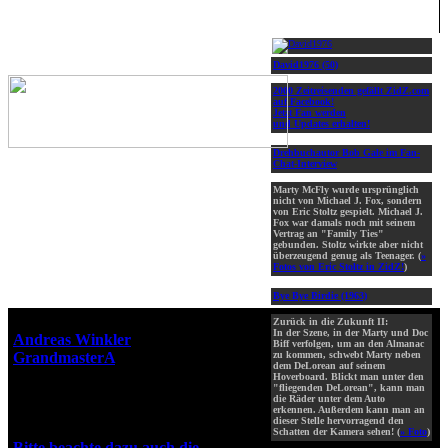
David1976 (50)
2000 Zeitreisenden gefällt ZidZ.com
auf Facebook!
Jetzt Fan werden
und Updates erhalten!
Drehbuchautor Bob Gale im Fan-
Chat-Interview
Marty McFly wurde ursprünglich
nicht von Michael J. Fox, sondern
von Eric Stoltz gespielt. Michael J.
Fox war damals noch mit seinem
Vertrag an "Family Ties"
gebunden. Stoltz wirkte aber nicht
überzeugend genug als Teenager. (
»
Fotos von Eric Stoltz in ZidZ!
)
Bye Bye Birdie (1963)
Webseiten-Design © 2001-2026
Zurück in die Zukunft II:
In der Szene, in der Marty und Doc
Andreas Winkler
alias
Biff verfolgen, um an den Almanac
GrandmasterA
für ZidZ.com
zu kommen, schwebt Marty neben
dem DeLorean auf seinem
"Zurück in die Zukunft" steht
Hoverboard. Blickt man unter den
"fliegenden DeLorean", kann man
unter Copyright von Universal
die Räder unter dem Auto
City Studios, Inc. und Amblin
erkennen. Außerdem kann man an
dieser Stelle hervorragend den
Entertainment, Inc.
Schatten der Kamera sehen! (
» Foto
)
Bitte beachte dazu auch die