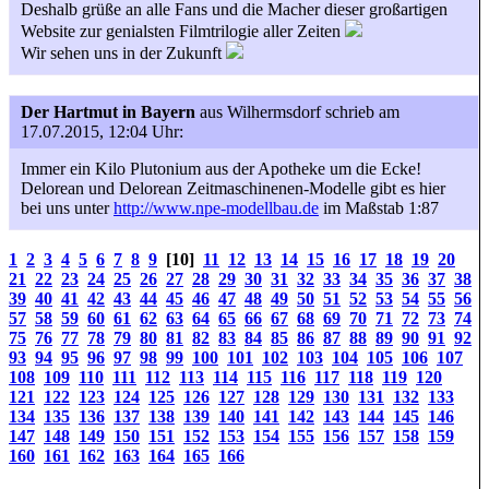
Deshalb grüße an alle Fans und die Macher dieser großartigen
Website zur genialsten Filmtrilogie aller Zeiten
Wir sehen uns in der Zukunft
Der Hartmut in Bayern
aus Wilhermsdorf
schrieb am
17.07.2015, 12:04 Uhr:
Immer ein Kilo Plutonium aus der Apotheke um die Ecke!
Delorean und Delorean Zeitmaschinenen-Modelle gibt es hier
bei uns unter
http://www.npe-modellbau.de
im Maßstab 1:87
1
2
3
4
5
6
7
8
9
[10]
11
12
13
14
15
16
17
18
19
20
21
22
23
24
25
26
27
28
29
30
31
32
33
34
35
36
37
38
39
40
41
42
43
44
45
46
47
48
49
50
51
52
53
54
55
56
57
58
59
60
61
62
63
64
65
66
67
68
69
70
71
72
73
74
75
76
77
78
79
80
81
82
83
84
85
86
87
88
89
90
91
92
93
94
95
96
97
98
99
100
101
102
103
104
105
106
107
108
109
110
111
112
113
114
115
116
117
118
119
120
121
122
123
124
125
126
127
128
129
130
131
132
133
134
135
136
137
138
139
140
141
142
143
144
145
146
147
148
149
150
151
152
153
154
155
156
157
158
159
160
161
162
163
164
165
166