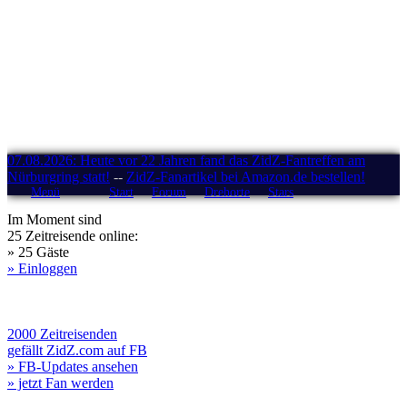
07.08.2026: Heute vor 22 Jahren fand das ZidZ-Fantreffen am
Nürburgring statt!
--
ZidZ-Fanartikel bei Amazon.de bestellen!
Menü
Start
Forum
Drehorte
Stars
Im Moment sind
25 Zeitreisende online:
» 25 Gäste
» Einloggen
2000 Zeitreisenden
gefällt ZidZ.com auf FB
» FB-Updates ansehen
» jetzt Fan werden