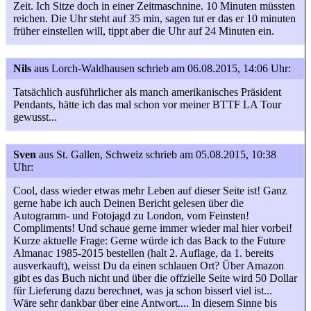
Zeit. Ich Sitze doch in einer Zeitmaschnine. 10 Minuten müssten
reichen. Die Uhr steht auf 35 min, sagen tut er das er 10 minuten
früher einstellen will, tippt aber die Uhr auf 24 Minuten ein.
Nils
aus Lorch-Waldhausen
schrieb am 06.08.2015, 14:06 Uhr:
Tatsächlich ausführlicher als manch amerikanisches Präsident
Pendants, hätte ich das mal schon vor meiner BTTF LA Tour
gewusst...
Sven
aus St. Gallen, Schweiz
schrieb am 05.08.2015, 10:38
Uhr:
Cool, dass wieder etwas mehr Leben auf dieser Seite ist! Ganz
gerne habe ich auch Deinen Bericht gelesen über die
Autogramm- und Fotojagd zu London, vom Feinsten!
Compliments! Und schaue gerne immer wieder mal hier vorbei!
Kurze aktuelle Frage: Gerne würde ich das Back to the Future
Almanac 1985-2015 bestellen (halt 2. Auflage, da 1. bereits
ausverkauft), weisst Du da einen schlauen Ort? Über Amazon
gibt es das Buch nicht und über die offzielle Seite wird 50 Dollar
für Lieferung dazu berechnet, was ja schon bisserl viel ist...
Wäre sehr dankbar über eine Antwort.... In diesem Sinne bis