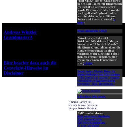
"Hill Valley" stehen, wurde bereits
in den 50er Jahren für Dreharbeiten
genutzt! Das Courthouse selbst
wurde 1962 für den Film "Wer die
Nachtigall stört" gebaut und ist
auch in vielen anderen Filmen,
Serien und Shows zu sehen! (
»
mehr
)
Webseiten-Design © 2001-2026
Bruce Allmächtig (2003)
Andreas Winkler
alias
GrandmasterA
für ZidZ.com
Zurück in die Zukunft I:
Strickland hält sich nach Martys
"Zurück in die Zukunft" steht
Version von "Johnny B. Goode"
unter Copyright von Universal
die Ohren zu und nimmt dann die
Hände wieder runter. In einer
City Studios, Inc. und Amblin
vorhergehenden Einstellung sieht
Entertainment, Inc.
man die gesamte Tanzfläche und
genau diese Szene kommt bereits
Bitte beachte dazu auch die
vor. (
» Fotos
)
Copyright-Hinweise im
Smart fortwo Electric Drive:
In
Disclaimer
!
einem Werbespot von 2011 namens
"The Future has arrived" wurden
verschiedene Zukunftsvisionen
vorgestellt - inkl. Hoverboard!
4 Blu-Rays 30th Anniv.
Amazon-Partnerlink.
Ich erhalte eine Provision
für qualifizierte Verkäufe.
ZidZ.com hat derzeit:
9034 registrierte Mitglieder
2000 Facebook-Fans
120 News-Kommentare
37 Fan-Art-Bilder