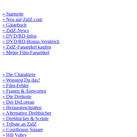
» Startseite
» Neu auf ZidZ.com
» Gästebuch
» ZidZ-News
» DVD/BD-Infos
» DVD/BD-Bonus-Vergleich
» ZidZ-Fanartikel kaufen
» Meine Film-Fanartikel
» Die Charaktere
» Wusstest Du das?
» Film-Fehler
» Fragen & Antworten
» Die Drehorte
» Der DeLorean
» Herausgeschnitten
» Alternative Drehbücher
» Drehbücher & Scripte
» Tribute an ZidZ
» Courthouse Square
» Hill Valley