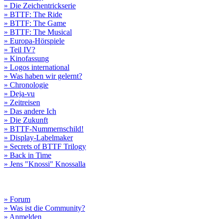
» Die Zeichentrickserie
» BTTF: The Ride
» BTTF: The Game
» BTTF: The Musical
» Europa-Hörspiele
» Teil IV?
» Kinofassung
» Logos international
» Was haben wir gelernt?
» Chronologie
» Deja-vu
» Zeitreisen
» Das andere Ich
» Die Zukunft
» BTTF-Nummernschild!
» Display-Labelmaker
» Secrets of BTTF Trilogy
» Back in Time
» Jens "Knossi" Knossalla
» Forum
» Was ist die Community?
» Anmelden