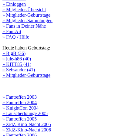
» Einloggen
» Mitglieder-Übersicht
» Mitglieder-Geburtstage
» Mitglieder-Sammlungen
» Fans in Deiner Nähe
» Fan-Art
» FAQ / Hilfe
Heute haben Geburtstag:
» BigB (36)
» jule-h86 (40)
» KITT85 (41)
» Sebsander (41)
» Mitglieder-Geburtstage
» Fantreffen 2003
» Fantreffen 2004
» KnightCon 2004
» Lauscherlounge 2005
» Fantreffen 2005
» ZidZ-Kino-Nacht 2005
» ZidZ-Kino-Nacht 2006
» Fantreffen 2006