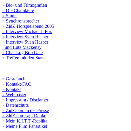
» Bio- und Filmografien
» Die Charaktere
» Stunts
» Synchronsprecher
» ZidZ-Hörspielabend 2005
» Interview Michael J. Fox
» Interview Sven Hasper
» Interview Sven Hasper
und Lutz Mackensy
» Chat-Log Bob Gale
» Treffen mit den Stars
» Gästebuch
» Kontakt-FAQ
» Kontakt
» Webmaster
» Impressum / Disclamer
» Datenschutz
» ZidZ.com in der Presse
» ZidZ.com sagt Danke
» Mein K.I.T.T.-Replika
» Meine Film-Fanartikel