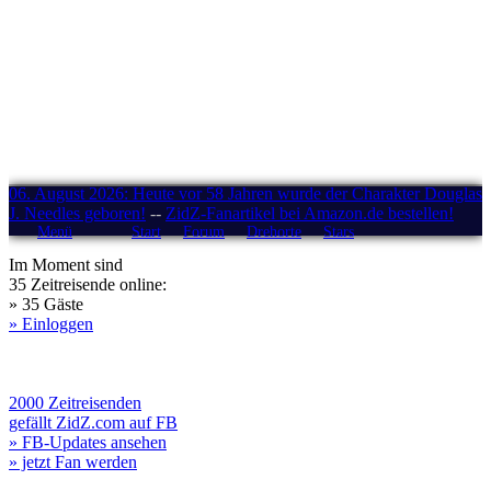
06. August 2026: Heute vor 58 Jahren wurde der Charakter Douglas
J. Needles geboren!
--
ZidZ-Fanartikel bei Amazon.de bestellen!
Menü
Start
Forum
Drehorte
Stars
Im Moment sind
35 Zeitreisende online:
» 35 Gäste
» Einloggen
2000 Zeitreisenden
gefällt ZidZ.com auf FB
» FB-Updates ansehen
» jetzt Fan werden