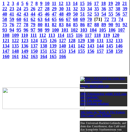
1
2
3
4
5
6
7
8
9
10
11
12
13
14
15
16
17
18
19
20
21
22
23
24
25
26
27
28
29
30
31
32
33
34
35
36
37
38
39
40
41
42
43
44
45
46
47
48
49
50
51
52
53
54
55
56
57
58
59
60
61
62
63
64
65
66
67
68
69
70
[71]
72
73
74
75
76
77
78
79
80
81
82
83
84
85
86
87
88
89
90
91
92
93
94
95
96
97
98
99
100
101
102
103
104
105
106
107
108
109
110
111
112
113
114
115
116
117
118
119
120
121
122
123
124
125
126
127
128
129
130
131
132
133
134
135
136
137
138
139
140
141
142
143
144
145
146
147
148
149
150
151
152
153
154
155
156
157
158
159
160
161
162
163
164
165
166
Marty_McFly2050 (38)
2000 Zeitreisenden gefällt ZidZ.com
auf Facebook!
Jetzt Fan werden
und Updates erhalten!
Alle Infos zu "Back to The Future:
The Game" von Telltale
Das Universal-Backlot-Gelände, auf
dem das Courthouse, das Café und
das komplette Stadtzentrum von