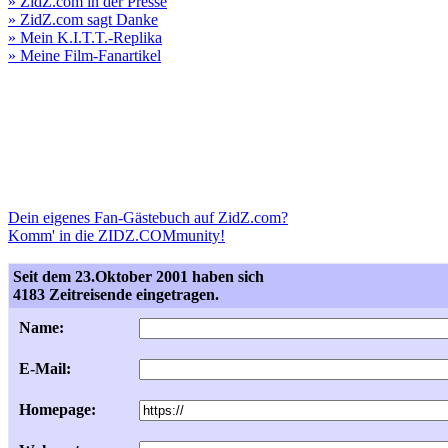
» ZidZ.com in der Presse
» ZidZ.com sagt Danke
» Mein K.I.T.T.-Replika
» Meine Film-Fanartikel
Dein eigenes Fan-Gästebuch auf ZidZ.com?
Komm' in die ZIDZ.COMmunity!
Seit dem 23.Oktober 2001 haben sich
4183 Zeitreisende eingetragen.
Name:
E-Mail:
Homepage: