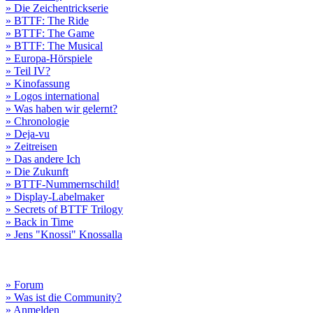
» Die Zeichentrickserie
» BTTF: The Ride
» BTTF: The Game
» BTTF: The Musical
» Europa-Hörspiele
» Teil IV?
» Kinofassung
» Logos international
» Was haben wir gelernt?
» Chronologie
» Deja-vu
» Zeitreisen
» Das andere Ich
» Die Zukunft
» BTTF-Nummernschild!
» Display-Labelmaker
» Secrets of BTTF Trilogy
» Back in Time
» Jens "Knossi" Knossalla
» Forum
» Was ist die Community?
» Anmelden