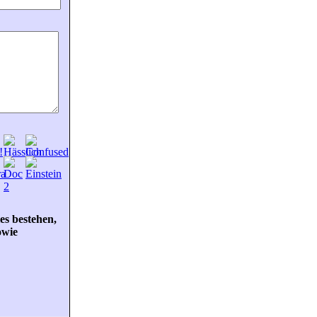
ies bestehen,
owie