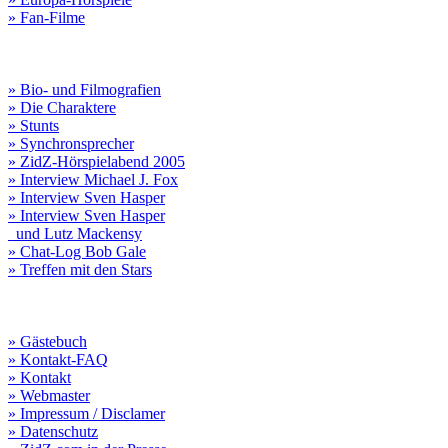
» Fan-Filme
» Bio- und Filmografien
» Die Charaktere
» Stunts
» Synchronsprecher
» ZidZ-Hörspielabend 2005
» Interview Michael J. Fox
» Interview Sven Hasper
» Interview Sven Hasper
und Lutz Mackensy
» Chat-Log Bob Gale
» Treffen mit den Stars
» Gästebuch
» Kontakt-FAQ
» Kontakt
» Webmaster
» Impressum / Disclamer
» Datenschutz