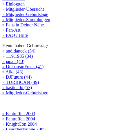
» Einloggen
» Mitglieder-Übersicht
» Mitglieder-Geburtstage
» Mitglieder-Sammlungen
» Fans in Deiner Nähe
» Fan-Art
» FAQ / Hilfe
Heute haben Geburtstag:
» andidaneck (34)
» 11.9.1985 (34)
» japan (40)
» DeLoreanFreak (41)
» Aika (43)
» DJFuture (44)
» TURRICAN (49)
» bastinado (53)
» Mitglieder-Geburtstage
» Fantreffen 2003
» Fantreffen 2004
» KnightCon 2004
» Lauscherlounge 2005