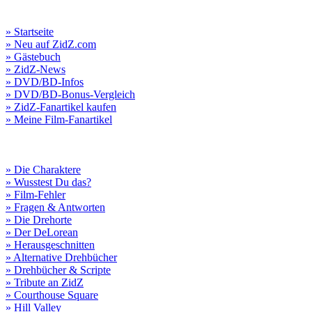
» Startseite
» Neu auf ZidZ.com
» Gästebuch
» ZidZ-News
» DVD/BD-Infos
» DVD/BD-Bonus-Vergleich
» ZidZ-Fanartikel kaufen
» Meine Film-Fanartikel
» Die Charaktere
» Wusstest Du das?
» Film-Fehler
» Fragen & Antworten
» Die Drehorte
» Der DeLorean
» Herausgeschnitten
» Alternative Drehbücher
» Drehbücher & Scripte
» Tribute an ZidZ
» Courthouse Square
» Hill Valley