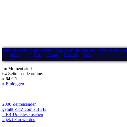
Jetzt offizielle Fanartikel zur "Zurück in die Zukunft"-Trilogie bei A
Menü
Start
Forum
Drehorte
Stars
Im Moment sind
64 Zeitreisende online:
» 64 Gäste
» Einloggen
2000 Zeitreisenden
gefällt ZidZ.com auf FB
» FB-Updates ansehen
» jetzt Fan werden