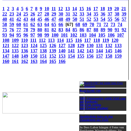
1
2
3
4
5
6
7
8
9
10
11
12
13
14
15
16
17
18
19
20
21
22
23
24
25
26
27
28
29
30
31
32
33
34
35
36
37
38
39
40
41
42
43
44
45
46
47
48
49
50
51
52
53
54
55
56
57
58
59
60
61
62
63
64
65
66
[67]
68
69
70
71
72
73
74
75
76
77
78
79
80
81
82
83
84
85
86
87
88
89
90
91
92
93
94
95
96
97
98
99
100
101
102
103
104
105
106
107
108
109
110
111
112
113
114
115
116
117
118
119
120
121
122
123
124
125
126
127
128
129
130
131
132
133
134
135
136
137
138
139
140
141
142
143
144
145
146
147
148
149
150
151
152
153
154
155
156
157
158
159
160
161
162
163
164
165
166
BackTo1987 (39)
2000 Zeitreisenden gefällt ZidZ.com
auf Facebook!
Jetzt Fan werden
und Updates erhalten!
Ausführliche Infos zu den
Charakteren aus ZidZ
In Docs Labor hängen 4 Fotos von
Berühmten Wissenschaftlern: Sir