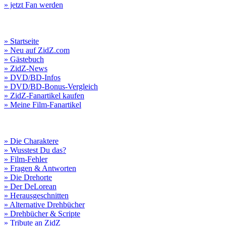
» jetzt Fan werden
» Startseite
» Neu auf ZidZ.com
» Gästebuch
» ZidZ-News
» DVD/BD-Infos
» DVD/BD-Bonus-Vergleich
» ZidZ-Fanartikel kaufen
» Meine Film-Fanartikel
» Die Charaktere
» Wusstest Du das?
» Film-Fehler
» Fragen & Antworten
» Die Drehorte
» Der DeLorean
» Herausgeschnitten
» Alternative Drehbücher
» Drehbücher & Scripte
» Tribute an ZidZ