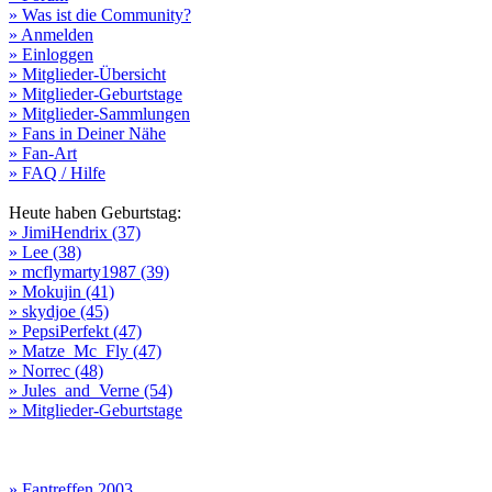
» Was ist die Community?
» Anmelden
» Einloggen
» Mitglieder-Übersicht
» Mitglieder-Geburtstage
» Mitglieder-Sammlungen
» Fans in Deiner Nähe
» Fan-Art
» FAQ / Hilfe
Heute haben Geburtstag:
» JimiHendrix (37)
» Lee (38)
» mcflymarty1987 (39)
» Mokujin (41)
» skydjoe (45)
» PepsiPerfekt (47)
» Matze_Mc_Fly (47)
» Norrec (48)
» Jules_and_Verne (54)
» Mitglieder-Geburtstage
» Fantreffen 2003