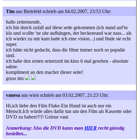
Tim
aus Bielefeld
schrieb am 04.02.2007, 23:53 Uhr:
hallo zeitreisende,
ich bin durch zufall auf diese seite gekommen (ich stand auf'm
klo und wollte 'ne uhr aufhängen, der beckenrand war nass... als
ich wieder zu mir kam hatte ich eine vision...) und finde sie echt
super.
ich hätte nicht gedacht, dass die filme immer noch so populär
sind.
ich habe den ersten seinerzeit im kino 6 mal gesehen - absolute
sahne.
kompliment an den macher dieser seite!
gruss tim
vanesa
aus wien
schrieb am 03.02.2007, 21:23 Uhr:
Hi,ich liebe den Film Fluke-Ein Hund ist auch nur ein
Mensch.Ich würde alles dafür tun um den Film als Kassette oder
DVD zu haben!!!!! Grüsse vani
Anmerkung: Also die DVD kann man
HIER
recht günstig
bestellen...