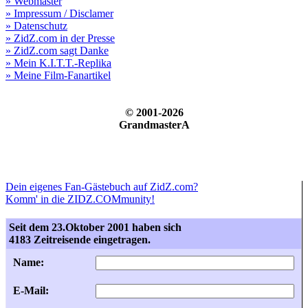
» Webmaster
» Impressum / Disclamer
» Datenschutz
» ZidZ.com in der Presse
» ZidZ.com sagt Danke
» Mein K.I.T.T.-Replika
» Meine Film-Fanartikel
© 2001-2026
GrandmasterA
Dein eigenes Fan-Gästebuch auf ZidZ.com?
Komm' in die ZIDZ.COMmunity!
Seit dem 23.Oktober 2001 haben sich
4183 Zeitreisende eingetragen.
Name:
E-Mail: