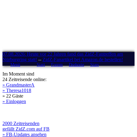
07.08.2026: Heute vor 22 Jahren fand das ZidZ-Fantreffen am
Nürburgring statt!
--
ZidZ-Fanartikel bei Amazon.de bestellen!
Menü
Start
Forum
Drehorte
Stars
Im Moment sind
24 Zeitreisende online:
» GrandmasterA
» Theresa1018
» 22 Gäste
» Einloggen
2000 Zeitreisenden
gefällt ZidZ.com auf FB
» FB-Updates ansehen