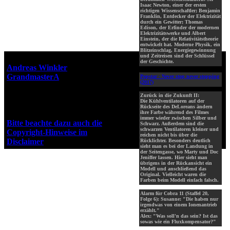
Isaac Newton, einer der ersten
richtigen Wissenschaftler; Benjamin
Franklin, Entdecker der Elektrizität
durch ein Gewitter; Thomas
Edison, der Erfinder der modernen
Elektrizitätswerke und Albert
Einstein, der die Relativitätstheorie
entwickelt hat. Moderne Physik, ein
Blitzeinschlag, Energiegewinnung
und Zeitreisen sind der Schlüssel
Webseiten-Design © 2001-2026
der Geschichte.
Andreas Winkler
alias
GrandmasterA
für ZidZ.com
Popstar - Never stop never stopping
(2017)
"Zurück in die Zukunft" steht
unter Copyright von Universal
Zurück in die Zukunft II:
Die Kühlventilatoren auf der
City Studios, Inc. und Amblin
Rückseite des DeLoreans ändern
Entertainment, Inc.
ihre Farbe während des Filmes
immer wieder zwischen Silber und
Bitte beachte dazu auch die
Schwarz. Außerdem sind die
schwarzen Ventilatoren kleiner und
Copyright-Hinweise im
reichen nicht bis über die
Disclaimer
!
Rücklichter. Besonders deutlich
sieht man es bei der Landung in
der Seitengasse, wo Marty und Doc
Jeniffer lassen. Hier sieht man
übrigens in der Rückansicht ein
Modell und anschließend das
Original. Vielleicht waren die
Farben beim Modell einfach falsch.
Alarm für Cobra 11 (Staffel 20,
Folge 6): Susanne: "Die haben nur
irgendwas von einem Ionenantrieb
erzählt."
Alex: "Was soll'n das sein? Ist das
sowas wie ein Fluxkompensator?"