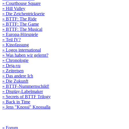
» Courthouse Square
» Hill Valley
» Die Zeichentrickserie
» BTTF: The Ride
» BTTF: The Game
» BTTF: The Musical
» Europa-Hörspiele
» Teil IV?
» Kinofassung
» Logos international
» Was haben wir gelernt?
» Chronologie
» Deja-vu
» Zeitreisen
» Das andere Ich
» Die Zukunft
» BTTF-Nummernschild!
» Display-Labelmaker
» Secrets of BTTF Trilogy
» Back in Time
» Jens "Knossi" Knossalla
» Forum