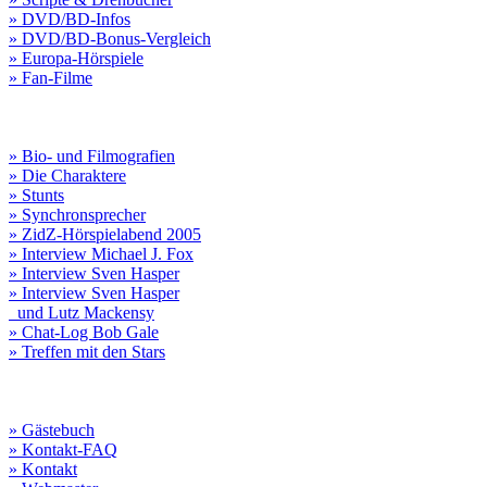
» DVD/BD-Infos
» DVD/BD-Bonus-Vergleich
» Europa-Hörspiele
» Fan-Filme
» Bio- und Filmografien
» Die Charaktere
» Stunts
» Synchronsprecher
» ZidZ-Hörspielabend 2005
» Interview Michael J. Fox
» Interview Sven Hasper
» Interview Sven Hasper
und Lutz Mackensy
» Chat-Log Bob Gale
» Treffen mit den Stars
» Gästebuch
» Kontakt-FAQ
» Kontakt