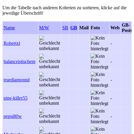
Um die Tabelle nach anderen Kriterien zu sortieren, klicke auf die
jeweilige Überschrift!
GB-
Name
M/W
SB
GB
Mail
Foto
Web
Posts
Robertxl
-
balanceistischem
-
truediamonnd
-
pine-killer55
-
pepsi80w
-