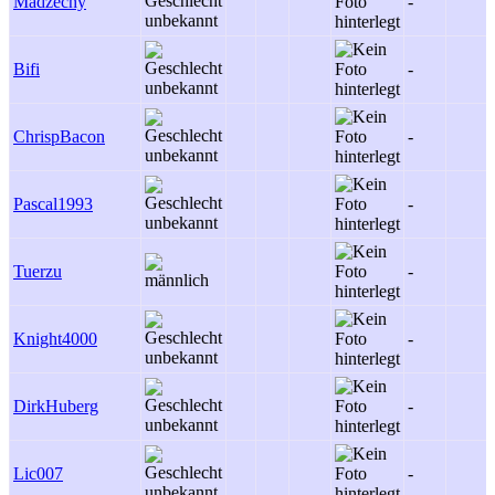
Madzechy
-
Bifi
-
ChrispBacon
-
Pascal1993
-
Tuerzu
-
Knight4000
-
DirkHuberg
-
Lic007
-