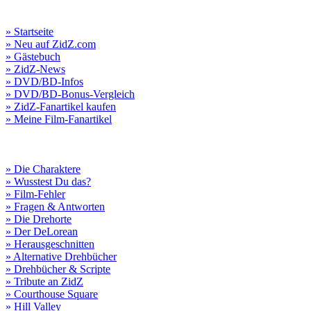
» Startseite
» Neu auf ZidZ.com
» Gästebuch
» ZidZ-News
» DVD/BD-Infos
» DVD/BD-Bonus-Vergleich
» ZidZ-Fanartikel kaufen
» Meine Film-Fanartikel
» Die Charaktere
» Wusstest Du das?
» Film-Fehler
» Fragen & Antworten
» Die Drehorte
» Der DeLorean
» Herausgeschnitten
» Alternative Drehbücher
» Drehbücher & Scripte
» Tribute an ZidZ
» Courthouse Square
» Hill Valley