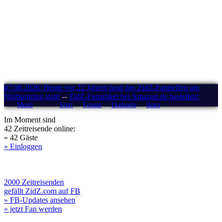
07.08.2026: Heute vor 22 Jahren fand das ZidZ-Fantreffen am
Nürburgring statt!
--
ZidZ-Fanartikel bei Amazon.de bestellen!
Menü
Start
Forum
Drehorte
Stars
Im Moment sind
42 Zeitreisende online:
» 42 Gäste
» Einloggen
2000 Zeitreisenden
gefällt ZidZ.com auf FB
» FB-Updates ansehen
» jetzt Fan werden