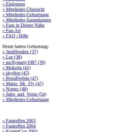
» Einloggen
» Mitglieder-Übersicht
» Mitglieder-Geburtstage
» Mitglieder-Sammlungen
» Fans in Deiner Nähe
» Fan-Art
» FAQ / Hilfe
Heute haben Geburtstag:
» JimiHendrix (37)
» Lee (38)
» mcflymarty1987 (39)
» Mokujin (41)
» skydjoe (45)
» PepsiPerfekt (47)
» Matze_Mc_Fly (47)
» Norrec (48)
» Jules_and_Verne (54)
» Mitglieder-Geburtstage
» Fantreffen 2003
» Fantreffen 2004
» KnightCon 2004