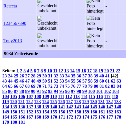
Retecta
-
1234567890
-
Tony2013
-
9034 Zeitreisende
Seiten:
1
2
3
4
5
6
7
8
9
10
11
12
13
14
15
16
17
18
19
20
21
22
23
24
25
26
27
28
29
30
31
32
33
34
35
36
37
38
39
40
41
[42]
43
44
45
46
47
48
49
50
51
52
53
54
55
56
57
58
59
60
61
62
63
64
65
66
67
68
69
70
71
72
73
74
75
76
77
78
79
80
81
82
83
84
85
86
87
88
89
90
91
92
93
94
95
96
97
98
99
100
101
102
103
104
105
106
107
108
109
110
111
112
113
114
115
116
117
118
119
120
121
122
123
124
125
126
127
128
129
130
131
132
133
134
135
136
137
138
139
140
141
142
143
144
145
146
147
148
149
150
151
152
153
154
155
156
157
158
159
160
161
162
163
164
165
166
167
168
169
170
171
172
173
174
175
176
177
178
179
180
181