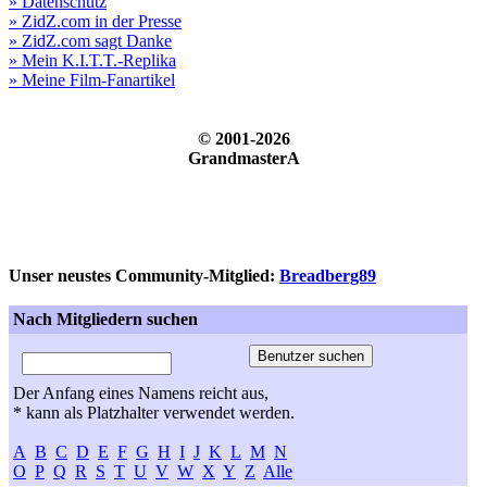
» Datenschutz
» ZidZ.com in der Presse
» ZidZ.com sagt Danke
» Mein K.I.T.T.-Replika
» Meine Film-Fanartikel
© 2001-2026
GrandmasterA
Unser neustes Community-Mitglied:
Breadberg89
Nach Mitgliedern suchen
Der Anfang eines Namens reicht aus,
* kann als Platzhalter verwendet werden.
A
B
C
D
E
F
G
H
I
J
K
L
M
N
O
P
Q
R
S
T
U
V
W
X
Y
Z
Alle