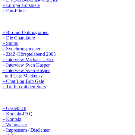
» Europa-Hörspiele
» Fan-Filme
» Bio- und Filmografien
» Die Charaktere
» Stunts
» Synchronsprecher
» ZidZ-Hörspielabend 2005
» Interview Michael J. Fox
» Interview Sven Hasper
» Interview Sven Hasper
und Lutz Mackensy
» Chat-Log Bob Gale
» Treffen mit den Stars
» Gästebuch
» Kontakt-FAQ
» Kontakt
» Webmaster
» Impressum / Disclamer