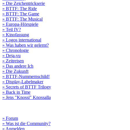
» Die Zeichentrickserie
» BTTF: The Ride
» BTTF: The Game
» BTTF: The Musical
» Europa-Hörspiele
» Teil IV?
» Kinofassung
» Logos international
» Was haben wir gelernt?
» Chronologie
» Deja-vu
» Zeitreisen
» Das andere Ich
» Die Zukunft
» BTTF-Nummernschild!
» Display-Labelmaker
» Secrets of BTTF Trilogy
» Back in Time
» Jens "Knossi" Knossalla
» Forum
» Was ist die Community?
» Anmelden