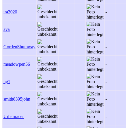
ira2020
-
ava
-
GordenShumway
-
meadowpen56
-
hg1
-
smith8395john
-
Urbanracer
-