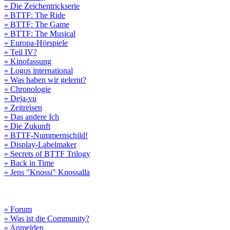
» Die Zeichentrickserie
» BTTF: The Ride
» BTTF: The Game
» BTTF: The Musical
» Europa-Hörspiele
» Teil IV?
» Kinofassung
» Logos international
» Was haben wir gelernt?
» Chronologie
» Deja-vu
» Zeitreisen
» Das andere Ich
» Die Zukunft
» BTTF-Nummernschild!
» Display-Labelmaker
» Secrets of BTTF Trilogy
» Back in Time
» Jens "Knossi" Knossalla
» Forum
» Was ist die Community?
» Anmelden