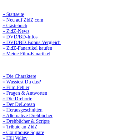
» Startseite
» Neu auf ZidZ.com
» Gästebuch
» ZidZ-News
» DVD/BD-Infos
» DVD/BD-Bonus-Vergleich
» ZidZ-Fanartikel kaufen
» Meine Film-Fanartikel
» Die Charaktere
» Wusstest Du das?
» Film-Fehler
» Fragen & Antworten
» Die Drehorte
» Der DeLorean
» Herausgeschnitten
» Alternative Drehbücher
» Drehbücher & Scripte
» Tribute an ZidZ
» Courthouse Square
» Hill Valley