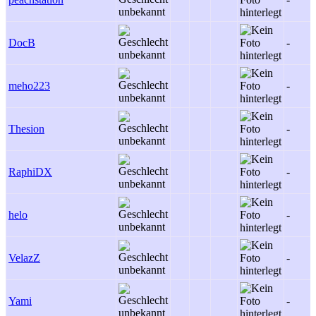
DocB
-
meho223
-
Thesion
-
RaphiDX
-
helo
-
VelazZ
-
Yami
-