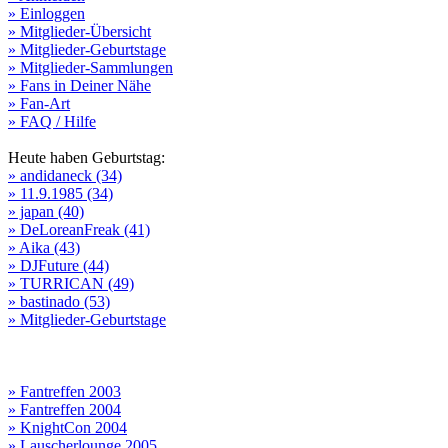
» Einloggen
» Mitglieder-Übersicht
» Mitglieder-Geburtstage
» Mitglieder-Sammlungen
» Fans in Deiner Nähe
» Fan-Art
» FAQ / Hilfe
Heute haben Geburtstag:
» andidaneck (34)
» 11.9.1985 (34)
» japan (40)
» DeLoreanFreak (41)
» Aika (43)
» DJFuture (44)
» TURRICAN (49)
» bastinado (53)
» Mitglieder-Geburtstage
» Fantreffen 2003
» Fantreffen 2004
» KnightCon 2004
» Lauscherlounge 2005