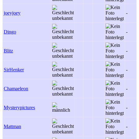
joeyjoey
-
Dingo
-
Blitz
-
SirHenker
-
Chamaeleon
-
Mysterypictures
-
Mattman
-