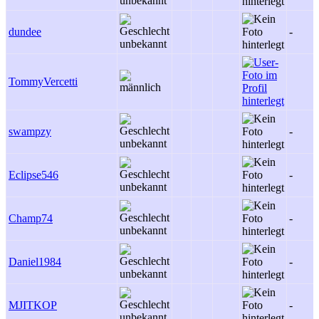
dundee
-
TommyVercetti
swampzy
-
Eclipse546
-
Champ74
-
Daniel1984
-
MJITKOP
-