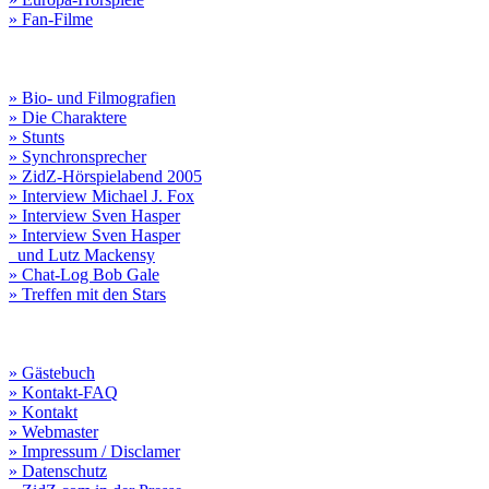
» Fan-Filme
» Bio- und Filmografien
» Die Charaktere
» Stunts
» Synchronsprecher
» ZidZ-Hörspielabend 2005
» Interview Michael J. Fox
» Interview Sven Hasper
» Interview Sven Hasper
und Lutz Mackensy
» Chat-Log Bob Gale
» Treffen mit den Stars
» Gästebuch
» Kontakt-FAQ
» Kontakt
» Webmaster
» Impressum / Disclamer
» Datenschutz