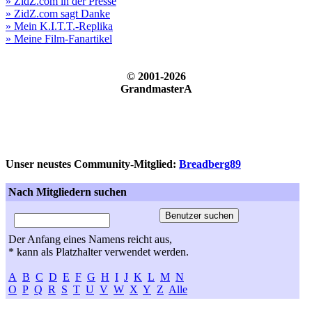
» ZidZ.com in der Presse
» ZidZ.com sagt Danke
» Mein K.I.T.T.-Replika
» Meine Film-Fanartikel
© 2001-2026
GrandmasterA
Unser neustes Community-Mitglied:
Breadberg89
Nach Mitgliedern suchen
Der Anfang eines Namens reicht aus,
* kann als Platzhalter verwendet werden.
A
B
C
D
E
F
G
H
I
J
K
L
M
N
O
P
Q
R
S
T
U
V
W
X
Y
Z
Alle