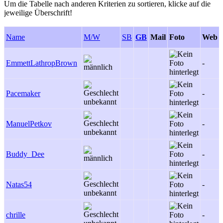
Um die Tabelle nach anderen Kriterien zu sortieren, klicke auf die
jeweilige Überschrift!
Name
M/W
SB
GB
Mail
Foto
Web
EmmettLathropBrown
-
Pacemaker
-
ManuelPetkov
-
Buddy_Dee
-
Natas54
-
chrille
-