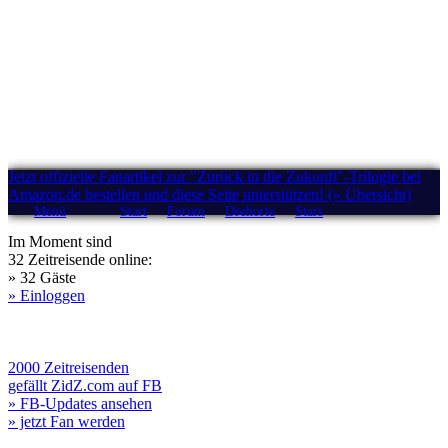
Jetzt offizielle Fanartikel zur "Zurück in die Zukunft"-Trilogie bei
Amazon.de bestellen und diese Seite unterstützen! (» Übersicht)
Menü
Start
Forum
Drehorte
Stars
Im Moment sind
32 Zeitreisende online:
» 32 Gäste
» Einloggen
2000 Zeitreisenden
gefällt ZidZ.com auf FB
» FB-Updates ansehen
» jetzt Fan werden