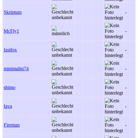
Skriptum
-
McFly1
-
fastfox
-
minimalist74
-
shimo
-
fava
-
Fireman
-