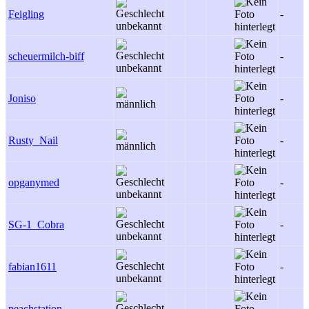
Feigling
-
scheuermilch-biff
-
Joniso
-
Rusty_Nail
-
opganymed
-
SG-1_Cobra
-
fabian1611
-
peachstation
-