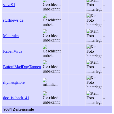
steve91
-
stuffnews.de
-
Menirules
-
RabenVirus
-
BufordMadDogTannen
-
rhymesgalore
-
doc_is_back_41
-
9034 Zeitreisende