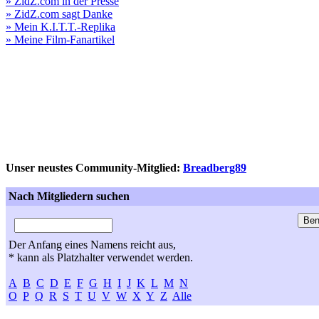
» ZidZ.com in der Presse
» ZidZ.com sagt Danke
» Mein K.I.T.T.-Replika
» Meine Film-Fanartikel
Unser neustes Community-Mitglied:
Breadberg89
Nach Mitgliedern suchen
Der Anfang eines Namens reicht aus,
* kann als Platzhalter verwendet werden.
A
B
C
D
E
F
G
H
I
J
K
L
M
N
O
P
Q
R
S
T
U
V
W
X
Y
Z
Alle