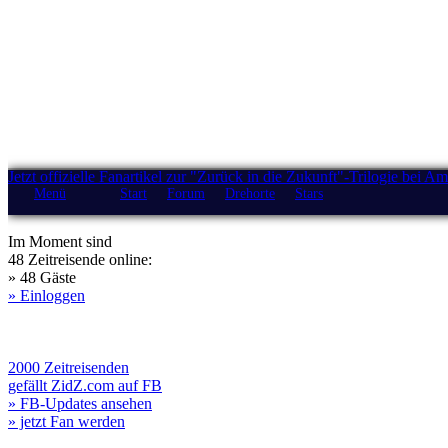
Jetzt offizielle Fanartikel zur "Zurück in die Zukunft"-Trilogie bei A
Menü
Start
Forum
Drehorte
Stars
Im Moment sind
48 Zeitreisende online:
» 48 Gäste
» Einloggen
2000 Zeitreisenden
gefällt ZidZ.com auf FB
» FB-Updates ansehen
» jetzt Fan werden