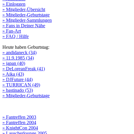
» Einloggen
» Mitglieder-Übersicht
» Mitglieder-Geburtstage
» Mitglieder-Sammlungen
» Fans in Deiner Nähe
» Fan-Art
» FAQ / Hilfe
Heute haben Geburtstag:
» andidaneck (34)
» 11.9.1985 (34)
» japan (40)
» DeLoreanFreak (41)
» Aika (43)
» DJFuture (44)
» TURRICAN (49)
» bastinado (53)
» Mitglieder-Geburtstage
» Fantreffen 2003
» Fantreffen 2004
» KnightCon 2004
» Lauscherlounge 2005