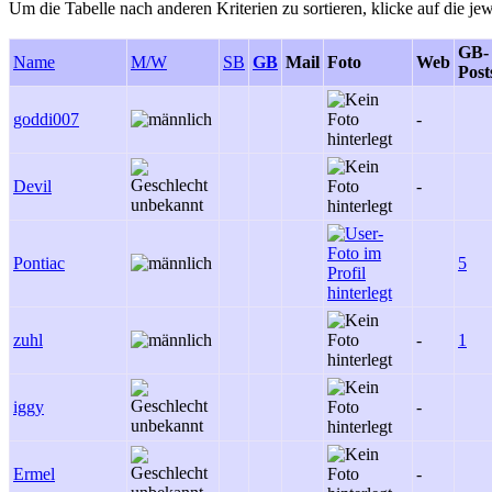
Um die Tabelle nach anderen Kriterien zu sortieren, klicke auf die jew
GB-
Name
M/W
SB
GB
Mail
Foto
Web
Post
goddi007
-
Devil
-
Pontiac
5
zuhl
-
1
iggy
-
Ermel
-