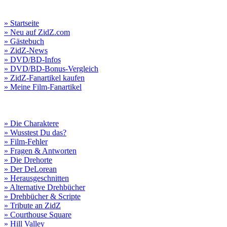
» Startseite
» Neu auf ZidZ.com
» Gästebuch
» ZidZ-News
» DVD/BD-Infos
» DVD/BD-Bonus-Vergleich
» ZidZ-Fanartikel kaufen
» Meine Film-Fanartikel
» Die Charaktere
» Wusstest Du das?
» Film-Fehler
» Fragen & Antworten
» Die Drehorte
» Der DeLorean
» Herausgeschnitten
» Alternative Drehbücher
» Drehbücher & Scripte
» Tribute an ZidZ
» Courthouse Square
» Hill Valley