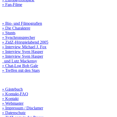
» Fan-Filme
» Bio- und Filmografien
» Die Charaktere
» Stunts
» Synchronsprecher
» ZidZ-Hörspielabend 2005
» Interview Michael J. Fox
» Interview Sven Hasper
» Interview Sven Hasper
und Lutz Mackensy
» Chat-Log Bob Gale
» Treffen mit den Stars
» Gästebuch
» Kontakt-FAQ
» Kontakt
» Webmaster
» Impressum / Disclamer
» Datenschutz