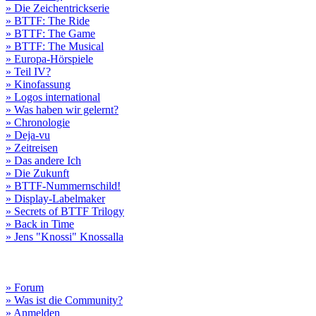
» Die Zeichentrickserie
» BTTF: The Ride
» BTTF: The Game
» BTTF: The Musical
» Europa-Hörspiele
» Teil IV?
» Kinofassung
» Logos international
» Was haben wir gelernt?
» Chronologie
» Deja-vu
» Zeitreisen
» Das andere Ich
» Die Zukunft
» BTTF-Nummernschild!
» Display-Labelmaker
» Secrets of BTTF Trilogy
» Back in Time
» Jens "Knossi" Knossalla
» Forum
» Was ist die Community?
» Anmelden