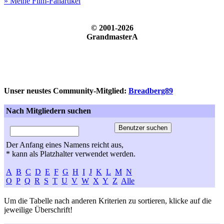
» Meine Film-Fanartikel
© 2001-2026
GrandmasterA
Unser neustes Community-Mitglied:
Breadberg89
Nach Mitgliedern suchen
Der Anfang eines Namens reicht aus,
* kann als Platzhalter verwendet werden.
A
B
C
D
E
F
G
H
I
J
K
L
M
N
O
P
Q
R
S
T
U
V
W
X
Y
Z
Alle
Um die Tabelle nach anderen Kriterien zu sortieren, klicke auf die
jeweilige Überschrift!