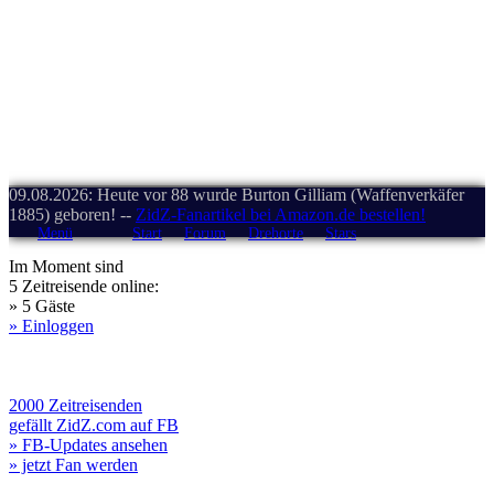
09.08.2026: Heute vor 88 wurde Burton Gilliam (Waffenverkäfer
1885) geboren! --
ZidZ-Fanartikel bei Amazon.de bestellen!
Menü
Start
Forum
Drehorte
Stars
Im Moment sind
5 Zeitreisende online:
» 5 Gäste
» Einloggen
2000 Zeitreisenden
gefällt ZidZ.com auf FB
» FB-Updates ansehen
» jetzt Fan werden