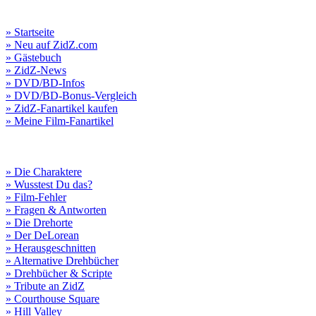
» Startseite
» Neu auf ZidZ.com
» Gästebuch
» ZidZ-News
» DVD/BD-Infos
» DVD/BD-Bonus-Vergleich
» ZidZ-Fanartikel kaufen
» Meine Film-Fanartikel
» Die Charaktere
» Wusstest Du das?
» Film-Fehler
» Fragen & Antworten
» Die Drehorte
» Der DeLorean
» Herausgeschnitten
» Alternative Drehbücher
» Drehbücher & Scripte
» Tribute an ZidZ
» Courthouse Square
» Hill Valley