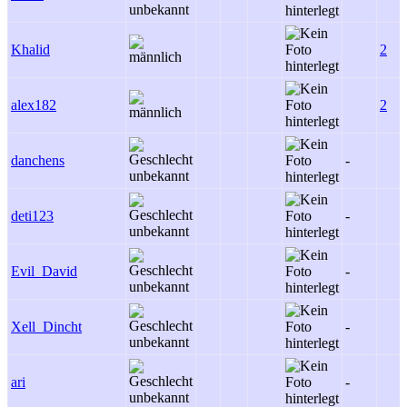
Khalid
2
alex182
2
danchens
-
deti123
-
Evil_David
-
Xell_Dincht
-
ari
-