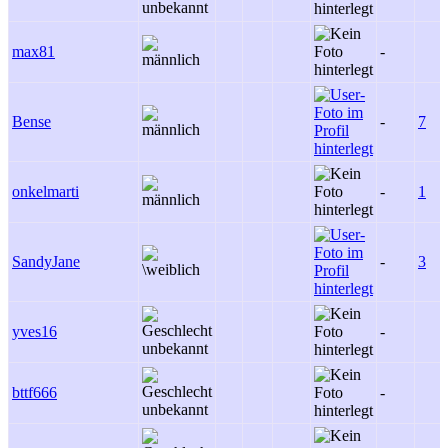
max81
-
Bense
-
7
onkelmarti
-
1
SandyJane
-
3
yves16
-
bttf666
-