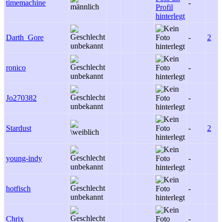
timemachine
-
Darth_Gore
-
2
ronico
-
Jo270382
-
Stardust
-
2
young-indy
-
hotfisch
-
Chrix
-