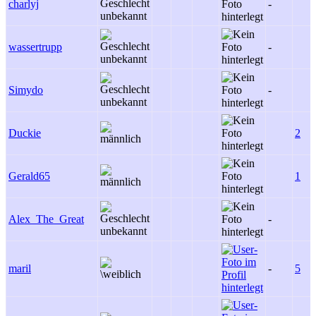
charlyj
-
wassertrupp
-
Simydo
-
Duckie
2
Gerald65
1
Alex_The_Great
-
maril
-
5