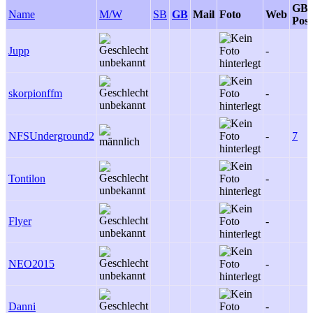
GB-
Name
M/W
SB
GB
Mail
Foto
Web
Post
Jupp
-
skorpionffm
-
NFSUnderground2
-
7
Tontilon
-
Flyer
-
NEO2015
-
Danni
-