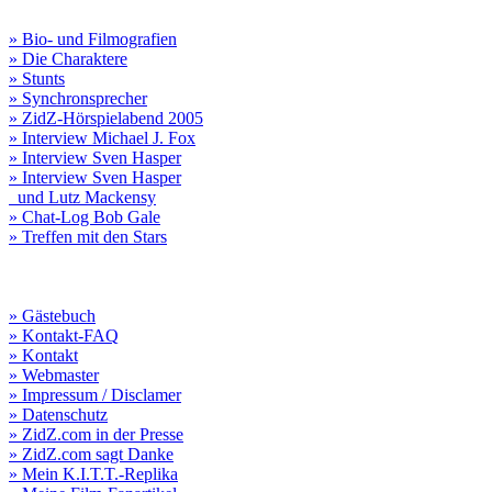
» Bio- und Filmografien
» Die Charaktere
» Stunts
» Synchronsprecher
» ZidZ-Hörspielabend 2005
» Interview Michael J. Fox
» Interview Sven Hasper
» Interview Sven Hasper
und Lutz Mackensy
» Chat-Log Bob Gale
» Treffen mit den Stars
» Gästebuch
» Kontakt-FAQ
» Kontakt
» Webmaster
» Impressum / Disclamer
» Datenschutz
» ZidZ.com in der Presse
» ZidZ.com sagt Danke
» Mein K.I.T.T.-Replika