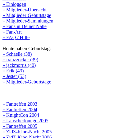
» Einloggen
» Mitglieder-Übersicht
» Mitglieder-Geburtstage
» Mitglieder-Sammlungen
» Fans in Deiner Nähe
» Fan-Art
» FAQ / Hilfe
Heute haben Geburtstag:
» Schaelle (38)
» franzzocker (39)
» jackmorris (40)
» Erik (49)
» Jester (53)
» Mitglieder-Geburtstage
» Fantreffen 2003
» Fantreffen 2004
» KnightCon 2004
» Lauscherlounge 2005
» Fantreffen 2005
» ZidZ-Kino-Nacht 2005
» ZidZ-Kino-Nacht 2006