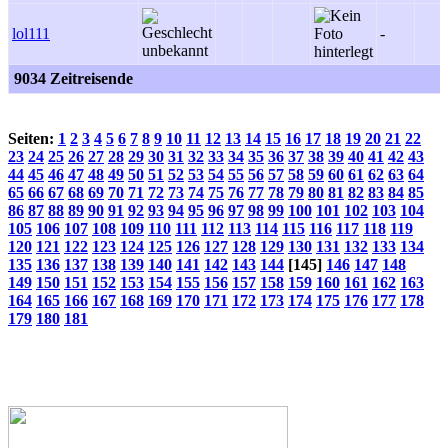
lol111
-
9034 Zeitreisende
Seiten:
1
2
3
4
5
6
7
8
9
10
11
12
13
14
15
16
17
18
19
20
21
22
23
24
25
26
27
28
29
30
31
32
33
34
35
36
37
38
39
40
41
42
43
44
45
46
47
48
49
50
51
52
53
54
55
56
57
58
59
60
61
62
63
64
65
66
67
68
69
70
71
72
73
74
75
76
77
78
79
80
81
82
83
84
85
86
87
88
89
90
91
92
93
94
95
96
97
98
99
100
101
102
103
104
105
106
107
108
109
110
111
112
113
114
115
116
117
118
119
120
121
122
123
124
125
126
127
128
129
130
131
132
133
134
135
136
137
138
139
140
141
142
143
144
[145]
146
147
148
149
150
151
152
153
154
155
156
157
158
159
160
161
162
163
164
165
166
167
168
169
170
171
172
173
174
175
176
177
178
179
180
181