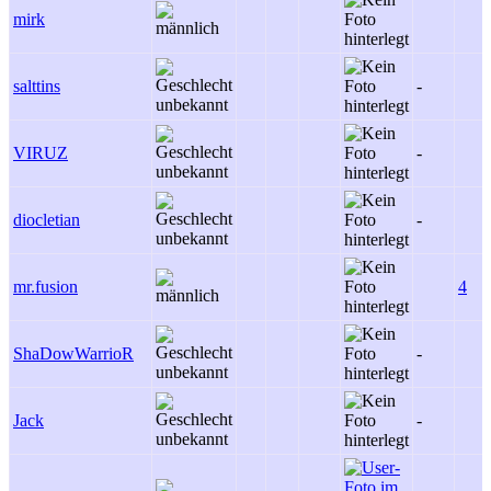
mirk
salttins
-
VIRUZ
-
diocletian
-
mr.fusion
4
ShaDowWarrioR
-
Jack
-