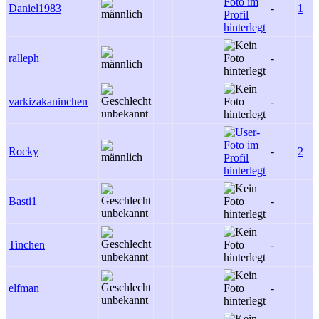
Daniel1983
-
1
ralleph
-
varkizakaninchen
-
Rocky
-
2
Basti1
-
Tinchen
-
elfman
-