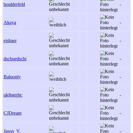
boulderfeld
-
Akaya
-
eisbaer
-
dschuedschi
-
Baluonly
-
ukjhgerbc
-
CJDream
-
Jason_V.
-