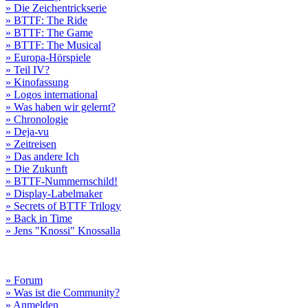
» Die Zeichentrickserie
» BTTF: The Ride
» BTTF: The Game
» BTTF: The Musical
» Europa-Hörspiele
» Teil IV?
» Kinofassung
» Logos international
» Was haben wir gelernt?
» Chronologie
» Deja-vu
» Zeitreisen
» Das andere Ich
» Die Zukunft
» BTTF-Nummernschild!
» Display-Labelmaker
» Secrets of BTTF Trilogy
» Back in Time
» Jens "Knossi" Knossalla
» Forum
» Was ist die Community?
» Anmelden