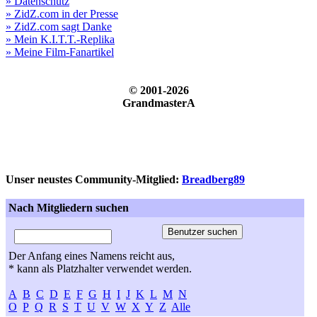
» Datenschutz
» ZidZ.com in der Presse
» ZidZ.com sagt Danke
» Mein K.I.T.T.-Replika
» Meine Film-Fanartikel
© 2001-2026
GrandmasterA
Unser neustes Community-Mitglied:
Breadberg89
Nach Mitgliedern suchen
Der Anfang eines Namens reicht aus,
* kann als Platzhalter verwendet werden.
A
B
C
D
E
F
G
H
I
J
K
L
M
N
O
P
Q
R
S
T
U
V
W
X
Y
Z
Alle