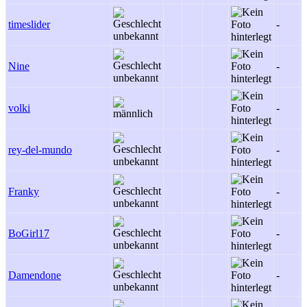
timeslider
-
Nine
-
volki
-
rey-del-mundo
-
Franky
-
BoGirl17
-
Damendone
-