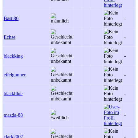
Basti86
-
Echse
-
blackking
-
eifelgunner
-
blackblue
-
mazda-88
-
clark2007
-