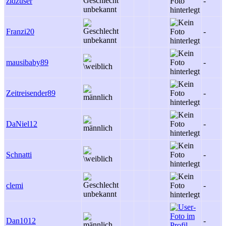
zidzuser
-
Franzi20
-
mausibaby89
-
Zeitreisender89
-
DaNiel12
-
Schnatti
-
clemi
-
Dan1012
-