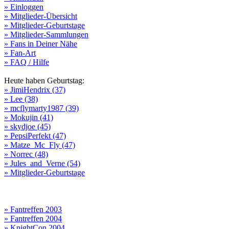
» Einloggen
» Mitglieder-Übersicht
» Mitglieder-Geburtstage
» Mitglieder-Sammlungen
» Fans in Deiner Nähe
» Fan-Art
» FAQ / Hilfe
Heute haben Geburtstag:
» JimiHendrix (37)
» Lee (38)
» mcflymarty1987 (39)
» Mokujin (41)
» skydjoe (45)
» PepsiPerfekt (47)
» Matze_Mc_Fly (47)
» Norrec (48)
» Jules_and_Verne (54)
» Mitglieder-Geburtstage
» Fantreffen 2003
» Fantreffen 2004
» KnightCon 2004