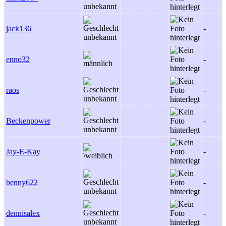
jack136
-
enno32
-
raos
-
Beckenpower
-
Jay-E-Kay
-
benny622
-
dennisalex
-