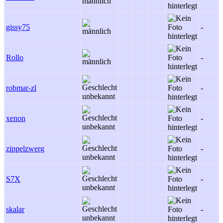
gissy75
-
Rollo
-
robmar-zl
-
xenon
-
zippelzwerg
-
S7X
-
skalar
-