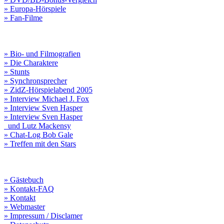
» Europa-Hörspiele
» Fan-Filme
» Bio- und Filmografien
» Die Charaktere
» Stunts
» Synchronsprecher
» ZidZ-Hörspielabend 2005
» Interview Michael J. Fox
» Interview Sven Hasper
» Interview Sven Hasper
und Lutz Mackensy
» Chat-Log Bob Gale
» Treffen mit den Stars
» Gästebuch
» Kontakt-FAQ
» Kontakt
» Webmaster
» Impressum / Disclamer