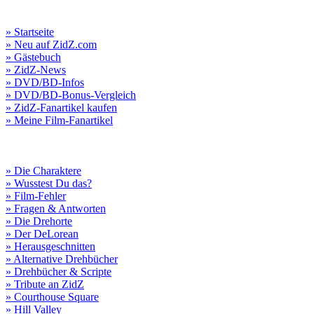
» Startseite
» Neu auf ZidZ.com
» Gästebuch
» ZidZ-News
» DVD/BD-Infos
» DVD/BD-Bonus-Vergleich
» ZidZ-Fanartikel kaufen
» Meine Film-Fanartikel
» Die Charaktere
» Wusstest Du das?
» Film-Fehler
» Fragen & Antworten
» Die Drehorte
» Der DeLorean
» Herausgeschnitten
» Alternative Drehbücher
» Drehbücher & Scripte
» Tribute an ZidZ
» Courthouse Square
» Hill Valley