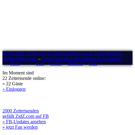
07.08.2026: Heute vor 22 Jahren fand das ZidZ-Fantreffen am
Nürburgring statt!
--
ZidZ-Fanartikel bei Amazon.de bestellen!
Menü
Start
Forum
Drehorte
Stars
Im Moment sind
22 Zeitreisende online:
» 22 Gäste
» Einloggen
2000 Zeitreisenden
gefällt ZidZ.com auf FB
» FB-Updates ansehen
» jetzt Fan werden