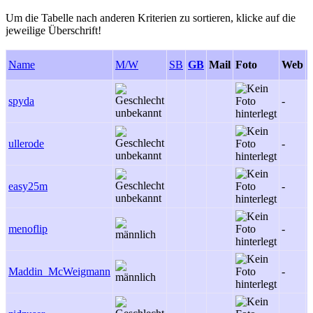
Um die Tabelle nach anderen Kriterien zu sortieren, klicke auf die
jeweilige Überschrift!
Name
M/W
SB
GB
Mail
Foto
Web
P
spyda
-
ullerode
-
easy25m
-
menoflip
-
Maddin_McWeigmann
-