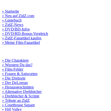
» Startseite
» Neu auf ZidZ.com
» Gästebuch
» ZidZ-News
» DVD/BD-Infos
» DVD/BD-Bonus-Vergleich
» ZidZ-Fanartikel kaufen
» Meine Film-Fanartikel
» Die Charaktere
» Wusstest Du das?
» Film-Fehler
» Fragen & Antworten
» Die Drehorte
» Der DeLorean
» Herausgeschnitten
» Alternative Drehbücher
» Drehbücher & Scripte
» Tribute an ZidZ
» Courthouse Square
» Hill Valley