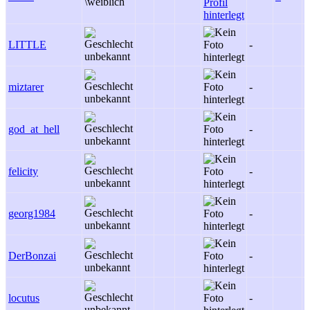
LITTLE
-
-
miztarer
-
-
god_at_hell
-
-
felicity
-
-
georg1984
-
-
DerBonzai
-
-
locutus
-
-