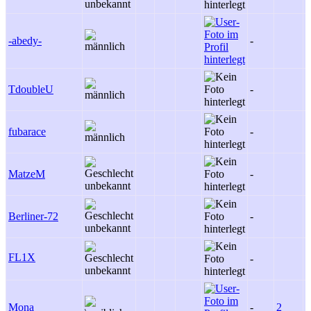
-abedy-
-
-
TdoubleU
-
2
fubarace
-
-
MatzeM
-
-
Berliner-72
-
-
FL1X
-
-
Mona
-
2
-