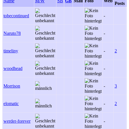
Name
M/W
SB
GB
Mail
Foto
Web
Posts
P
tobecontinued
-
-
Naruto78
-
-
timeliny
-
2
-
woodhead
-
-
Morrison
-
3
-
elomatic
-
2
-
werder-forever
-
-