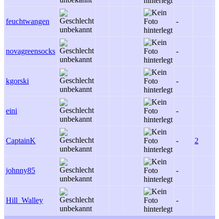
feuchtwangen
-
-
novagreensocks
-
-
kgorski
-
-
eini
-
-
CaptainK
-
2
-
johnny85
-
-
Hill_Walley
-
-