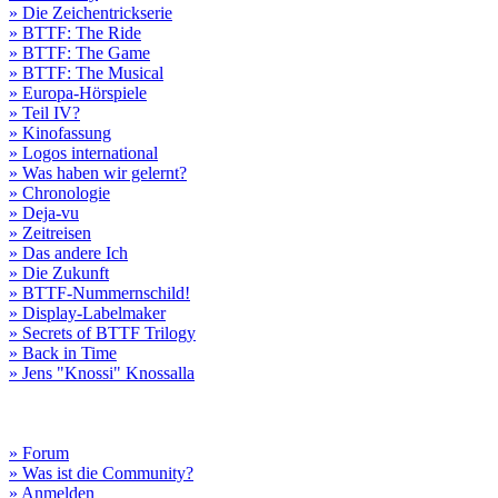
» Die Zeichentrickserie
» BTTF: The Ride
» BTTF: The Game
» BTTF: The Musical
» Europa-Hörspiele
» Teil IV?
» Kinofassung
» Logos international
» Was haben wir gelernt?
» Chronologie
» Deja-vu
» Zeitreisen
» Das andere Ich
» Die Zukunft
» BTTF-Nummernschild!
» Display-Labelmaker
» Secrets of BTTF Trilogy
» Back in Time
» Jens "Knossi" Knossalla
» Forum
» Was ist die Community?
» Anmelden