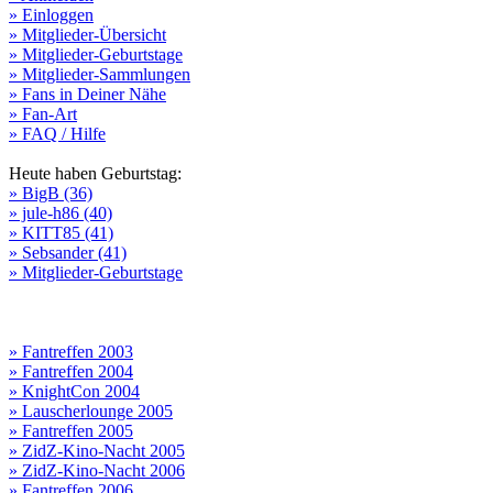
» Einloggen
» Mitglieder-Übersicht
» Mitglieder-Geburtstage
» Mitglieder-Sammlungen
» Fans in Deiner Nähe
» Fan-Art
» FAQ / Hilfe
Heute haben Geburtstag:
» BigB (36)
» jule-h86 (40)
» KITT85 (41)
» Sebsander (41)
» Mitglieder-Geburtstage
» Fantreffen 2003
» Fantreffen 2004
» KnightCon 2004
» Lauscherlounge 2005
» Fantreffen 2005
» ZidZ-Kino-Nacht 2005
» ZidZ-Kino-Nacht 2006
» Fantreffen 2006