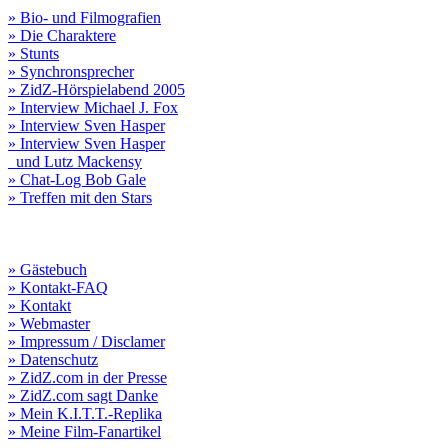
» Bio- und Filmografien
» Die Charaktere
» Stunts
» Synchronsprecher
» ZidZ-Hörspielabend 2005
» Interview Michael J. Fox
» Interview Sven Hasper
» Interview Sven Hasper
und Lutz Mackensy
» Chat-Log Bob Gale
» Treffen mit den Stars
» Gästebuch
» Kontakt-FAQ
» Kontakt
» Webmaster
» Impressum / Disclamer
» Datenschutz
» ZidZ.com in der Presse
» ZidZ.com sagt Danke
» Mein K.I.T.T.-Replika
» Meine Film-Fanartikel