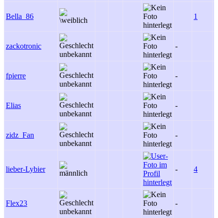
Bella_86
1
-
zackotronic
-
-
fpierre
-
1
Elias
-
-
zidz_Fan
-
-
lieber-Lybier
-
4
-
Flex23
-
-