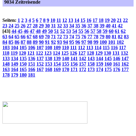
9034 Zeitreisende
Seiten:
1
2
3
4
5
6
7
8
9
10
11
12
13
14
15
16
17
18
19
20
21
22
23
24
25
26
27
28
29
30
31
32
33
34
35
36
37
38
39
40
41
42
[43]
44
45
46
47
48
49
50
51
52
53
54
55
56
57
58
59
60
61
62
63
64
65
66
67
68
69
70
71
72
73
74
75
76
77
78
79
80
81
82
83
84
85
86
87
88
89
90
91
92
93
94
95
96
97
98
99
100
101
102
103
104
105
106
107
108
109
110
111
112
113
114
115
116
117
118
119
120
121
122
123
124
125
126
127
128
129
130
131
132
133
134
135
136
137
138
139
140
141
142
143
144
145
146
147
148
149
150
151
152
153
154
155
156
157
158
159
160
161
162
163
164
165
166
167
168
169
170
171
172
173
174
175
176
177
178
179
180
181