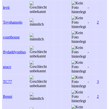
levti
-
-
Toyshansolo
-
2
-
courthouse
5
flydaddyophus
-
-
grace
-
-
TC77
-
3
3
Benni
-
2
3