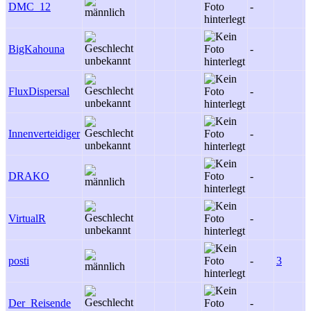
DMC_12
-
4
BigKahouna
-
-
FluxDispersal
-
-
Innenverteidiger
-
-
DRAKO
-
-
VirtualR
-
-
posti
-
3
-
Der_Reisende
-
-