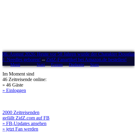
06. August 2026: Heute vor 58 Jahren wurde der Charakter Douglas
J. Needles geboren!
--
ZidZ-Fanartikel bei Amazon.de bestellen!
Menü
Start
Forum
Drehorte
Stars
Im Moment sind
46 Zeitreisende online:
» 46 Gäste
» Einloggen
2000 Zeitreisenden
gefällt ZidZ.com auf FB
» FB-Updates ansehen
» jetzt Fan werden