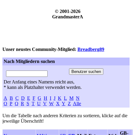
© 2001-2026
GrandmasterA
Unser neustes Community-Mitglied:
Breadberg89
Nach Mitgliedern suchen
Der Anfang eines Namens reicht aus,
* kann als Platzhalter verwendet werden.
A
B
C
D
E
F
G
H
I
J
K
L
M
N
O
P
Q
R
S
T
U
V
W
X
Y
Z
Alle
Um die Tabelle nach anderen Kriterien zu sortieren, klicke auf die
jeweilige Überschrift!
GB-
F