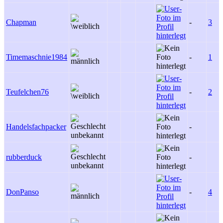
Chapman
-
3
Timemaschnie1984
-
1
Teufelchen76
-
2
Handelsfachpacker
-
rubberduck
-
DonPanso
-
4