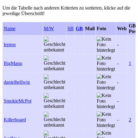
Um die Tabelle nach anderen Kriterien zu sortieren, klicke auf die
jeweilige Überschrift!
GB-
Name
M/W
SB
GB
Mail
Foto
Web
Post
lepton
-
BigManu
-
1
danielhellwig
-
SmokieMcPot
-
Killerboard
-
2