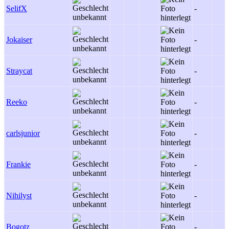
SelifX
-
Jokaiser
-
Straycat
-
Reeko
-
carlsjunior
-
Frankie
-
Nihilyst
-
Bogotz
-