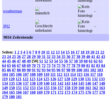
weatherman
-
JPI2
-
9034 Zeitreisende
Seiten:
1
2
3
4
5
6
7
8
9
10
11
12
13
14
15
16
17
18
19
20
21
22
23
24
25
26
27
28
29
30
31
32
33
34
35
36
37
38
39
40
41
42
43
44
45
46
47
48
49
[50]
51
52
53
54
55
56
57
58
59
60
61
62
63
64
65
66
67
68
69
70
71
72
73
74
75
76
77
78
79
80
81
82
83
84
85
86
87
88
89
90
91
92
93
94
95
96
97
98
99
100
101
102
103
104
105
106
107
108
109
110
111
112
113
114
115
116
117
118
119
120
121
122
123
124
125
126
127
128
129
130
131
132
133
134
135
136
137
138
139
140
141
142
143
144
145
146
147
148
149
150
151
152
153
154
155
156
157
158
159
160
161
162
163
164
165
166
167
168
169
170
171
172
173
174
175
176
177
178
179
180
181