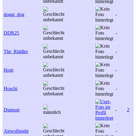
doggi_dog
-
DDR25
-
The_Riddler
-
Hogi
-
Hoschi
-
Dumont
-
2
Airwolfnight
-