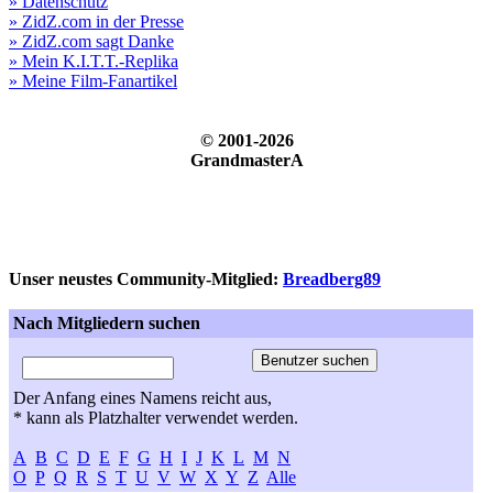
» Datenschutz
» ZidZ.com in der Presse
» ZidZ.com sagt Danke
» Mein K.I.T.T.-Replika
» Meine Film-Fanartikel
© 2001-2026
GrandmasterA
Unser neustes Community-Mitglied:
Breadberg89
Nach Mitgliedern suchen
Der Anfang eines Namens reicht aus,
* kann als Platzhalter verwendet werden.
A
B
C
D
E
F
G
H
I
J
K
L
M
N
O
P
Q
R
S
T
U
V
W
X
Y
Z
Alle