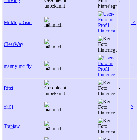
JanBing
-
Mr.MojoRisin
14
ClearWay
-
manny-mc-fly
1
Ritzi
-
oli61
2
Trapjaw
-
1