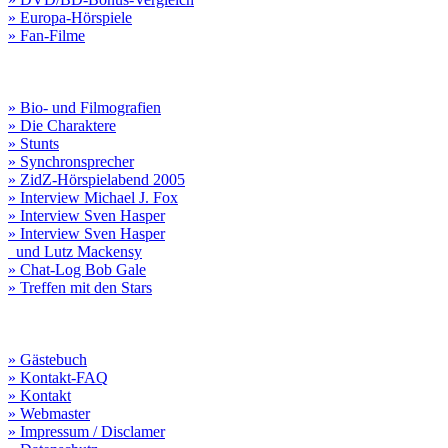
» Europa-Hörspiele
» Fan-Filme
» Bio- und Filmografien
» Die Charaktere
» Stunts
» Synchronsprecher
» ZidZ-Hörspielabend 2005
» Interview Michael J. Fox
» Interview Sven Hasper
» Interview Sven Hasper
und Lutz Mackensy
» Chat-Log Bob Gale
» Treffen mit den Stars
» Gästebuch
» Kontakt-FAQ
» Kontakt
» Webmaster
» Impressum / Disclamer