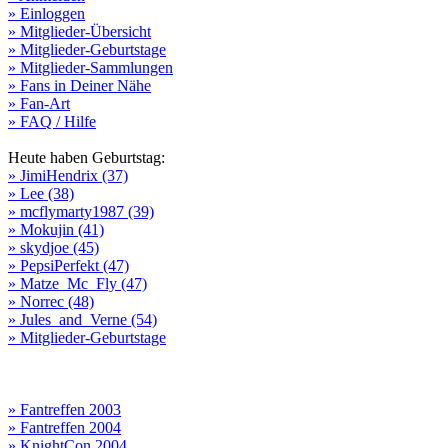
» Einloggen
» Mitglieder-Übersicht
» Mitglieder-Geburtstage
» Mitglieder-Sammlungen
» Fans in Deiner Nähe
» Fan-Art
» FAQ / Hilfe
Heute haben Geburtstag:
» JimiHendrix (37)
» Lee (38)
» mcflymarty1987 (39)
» Mokujin (41)
» skydjoe (45)
» PepsiPerfekt (47)
» Matze_Mc_Fly (47)
» Norrec (48)
» Jules_and_Verne (54)
» Mitglieder-Geburtstage
» Fantreffen 2003
» Fantreffen 2004
» KnightCon 2004