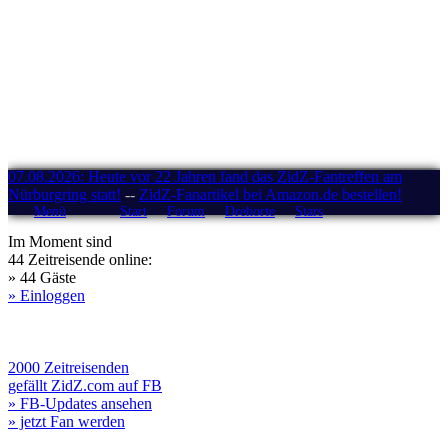
07.08.2026: Heute vor 22 Jahren fand das ZidZ-Fantreffen am
Nürburgring statt!
--
ZidZ-Fanartikel bei Amazon.de bestellen!
Menü
Start
Forum
Drehorte
Stars
Im Moment sind
44 Zeitreisende online:
» 44 Gäste
» Einloggen
2000 Zeitreisenden
gefällt ZidZ.com auf FB
» FB-Updates ansehen
» jetzt Fan werden