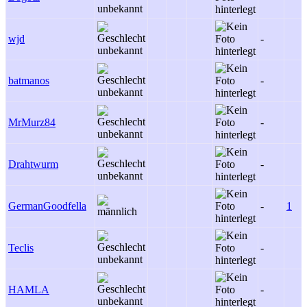
wjd
-
batmanos
-
MrMurz84
-
Drahtwurm
-
GermanGoodfella
-
1
Teclis
-
HAMLA
-