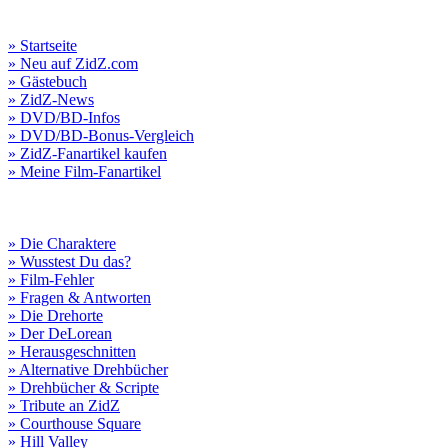
» Startseite
» Neu auf ZidZ.com
» Gästebuch
» ZidZ-News
» DVD/BD-Infos
» DVD/BD-Bonus-Vergleich
» ZidZ-Fanartikel kaufen
» Meine Film-Fanartikel
» Die Charaktere
» Wusstest Du das?
» Film-Fehler
» Fragen & Antworten
» Die Drehorte
» Der DeLorean
» Herausgeschnitten
» Alternative Drehbücher
» Drehbücher & Scripte
» Tribute an ZidZ
» Courthouse Square
» Hill Valley