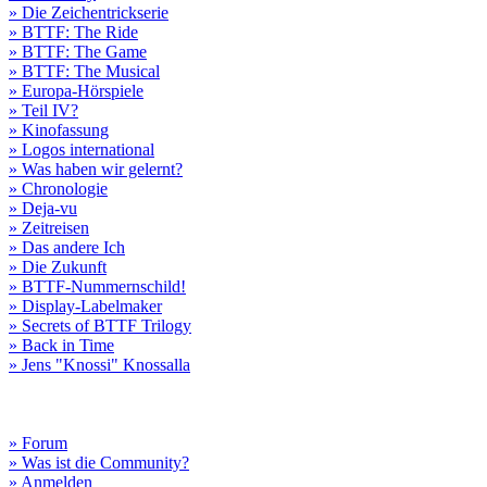
» Die Zeichentrickserie
» BTTF: The Ride
» BTTF: The Game
» BTTF: The Musical
» Europa-Hörspiele
» Teil IV?
» Kinofassung
» Logos international
» Was haben wir gelernt?
» Chronologie
» Deja-vu
» Zeitreisen
» Das andere Ich
» Die Zukunft
» BTTF-Nummernschild!
» Display-Labelmaker
» Secrets of BTTF Trilogy
» Back in Time
» Jens "Knossi" Knossalla
» Forum
» Was ist die Community?
» Anmelden