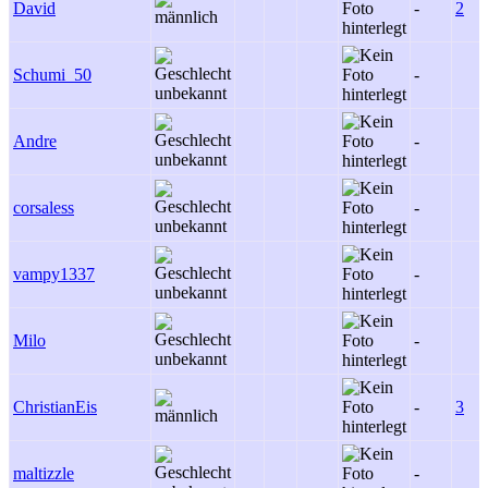
David
-
2
Schumi_50
-
Andre
-
corsaless
-
vampy1337
-
Milo
-
ChristianEis
-
3
maltizzle
-