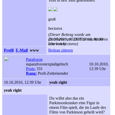
Teils in den Sinn gekommen.
gruß
hectorox
(Dieser Beitrag wurde am
23.09.2010, 00:08 Uhr von hectorox
(bearbeitet am 23.09.2010, 00:08
bearbeitet)
Uhr von hectorox)
Profil
E-Mail
www
Beitrag zitieren
Parafoxon
suparafoxonexpialigetisch
10.10.2010,
Posts:
331
12:39 Uhr
Rang:
Profi-Zeitreisender
10.10.2010, 12:39 Uhr
yeah right
yeah right
Du willst also das ein
Parkinsonkranker eine Figur in
einem Film spielt, die im Laufe des
Films von Parkinson geheilt wird?