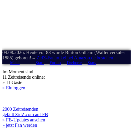
09.08.2026: Heute vor 88 wurde Burton Gilliam (Waffenverkäfer
1885) geboren! --
ZidZ-Fanartikel bei Amazon.de bestellen!
Menü
Start
Forum
Drehorte
Stars
Im Moment sind
11 Zeitreisende online:
» 11 Gäste
» Einloggen
2000 Zeitreisenden
gefällt ZidZ.com auf FB
» FB-Updates ansehen
» jetzt Fan werden