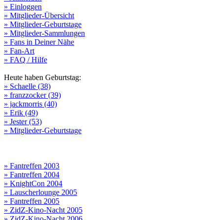
» Einloggen
» Mitglieder-Übersicht
» Mitglieder-Geburtstage
» Mitglieder-Sammlungen
» Fans in Deiner Nähe
» Fan-Art
» FAQ / Hilfe
Heute haben Geburtstag:
» Schaelle (38)
» franzzocker (39)
» jackmorris (40)
» Erik (49)
» Jester (53)
» Mitglieder-Geburtstage
» Fantreffen 2003
» Fantreffen 2004
» KnightCon 2004
» Lauscherlounge 2005
» Fantreffen 2005
» ZidZ-Kino-Nacht 2005
» ZidZ-Kino-Nacht 2006