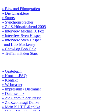
» Bio- und Filmografien
» Die Charaktere
» Stunts
» Synchronsprecher
» ZidZ-Hörspielabend 2005
» Interview Michael J. Fox
» Interview Sven Hasper
» Interview Sven Hasper
und Lutz Mackensy
» Chat-Log Bob Gale
» Treffen mit den Stars
» Gästebuch
» Kontakt-FAQ
» Kontakt
» Webmaster
» Impressum / Disclamer
» Datenschutz
» ZidZ.com in der Presse
» ZidZ.com sagt Danke
» Mein K.I.T.T.-Replika