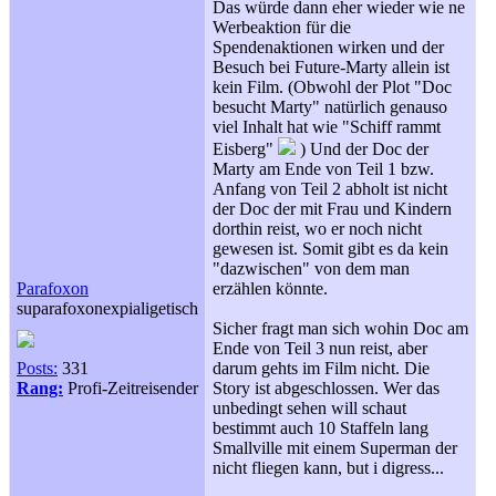
Das würde dann eher wieder wie ne
Werbeaktion für die
Spendenaktionen wirken und der
Besuch bei Future-Marty allein ist
kein Film. (Obwohl der Plot "Doc
besucht Marty" natürlich genauso
viel Inhalt hat wie "Schiff rammt
Eisberg"
) Und der Doc der
Marty am Ende von Teil 1 bzw.
Anfang von Teil 2 abholt ist nicht
der Doc der mit Frau und Kindern
dorthin reist, wo er noch nicht
gewesen ist. Somit gibt es da kein
"dazwischen" von dem man
Parafoxon
erzählen könnte.
suparafoxonexpialigetisch
Sicher fragt man sich wohin Doc am
Ende von Teil 3 nun reist, aber
Posts:
331
darum gehts im Film nicht. Die
Rang:
Profi-Zeitreisender
Story ist abgeschlossen. Wer das
unbedingt sehen will schaut
bestimmt auch 10 Staffeln lang
Smallville mit einem Superman der
nicht fliegen kann, but i digress...