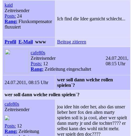
kaid
Zeitreisender
Posts:
24
Ich find die Idee garnicht schlecht...
Rang:
Fluxkompensator
fluxuiert
Profil
E-Mail
www
Beitrag zitieren
cafe80s
Zeitreisender
24.07.2011,
Posts:
12
08:15 Uhr
Rang:
Zeitleitung eingeschaltet
wer soll dann welche rollen
24.07.2011, 08:15 Uhr
spielen`?
wer soll dann welche rollen spielen`?
cafe80s
joa idee hin oder her, also das unser
Zeitreisender
lieber herr fox den alten marty
spielen soll is ja cool, aber wer spielt
dann marty jr und die tochter???? er
Posts:
12
selbst kann des wohl nicht mehr.
Rang:
Zeitleitung
wer spielt den doc????