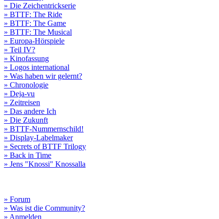
» Die Zeichentrickserie
» BTTF: The Ride
» BTTF: The Game
» BTTF: The Musical
» Europa-Hörspiele
» Teil IV?
» Kinofassung
» Logos international
» Was haben wir gelernt?
» Chronologie
» Deja-vu
» Zeitreisen
» Das andere Ich
» Die Zukunft
» BTTF-Nummernschild!
» Display-Labelmaker
» Secrets of BTTF Trilogy
» Back in Time
» Jens "Knossi" Knossalla
» Forum
» Was ist die Community?
» Anmelden