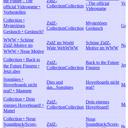
the Future - The
ZidZ-
- The official
Vor
Collection
Collection
official Videogame ‣
Videogame
Vorbestellen
Collection ‣
ZidZ-
Mysteriöses
Mysteriöses
Ger
Collection
Collection
Geräusch
Geräusch ‣ Geräusch?
WWW ‣ Schöne
ZidZ im World
Schöne ZidZ-
ZidZ-Motive im
Neu
Wide Web
WWW
Motive im WWW
WWW ‣ Neue Motive
Collection ‣ Back to
ZidZ-
Back to the Future
Jetz
the Future Figuren ‣
Collection
Collection
Figuren
Jetzt aber
Sonstiges ‣
Dies und
Hoverboards nicht
Hoverboards nicht
Mag
das...
Sonstiges
real?
real? ‣ Magnete
Collection ‣ Dein
ZidZ-
Dein eigenes
Mat
eigenes Hoverboard! ‣
Collection
Collection
Hoverboard!
Mattel
Collection ‣ Neue
Neue
Soundtrack/Score-
ZidZ-
Soundtrack/Score-
Boo