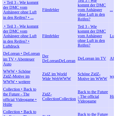
Teil 3 - Wie
‣ Teil 3 - Wie kommt
kommt der DMC
der DMC vom
Filmfehler
vom Anhänger
...
Anhänger ohne Luft
ohne Luft in den
in den Reifen? ‣ ...
Reifen?
‣ Teil 3 - Wie kommt
Teil 3 - Wie
der DMC vom
kommt der DMC
Anhänger ohne Luft
Filmfehler
vom Anhänger
Luf
ohne Luft in den
in den Reifen? ‣
Reifen?
Luftdruck
DeLorean ‣ DeLorean
Der
DeLorean im TV
Abe
im TV ‣ Abenteuer
DeLorean
DeLorean
Auto
WWW ‣ Schöne
ZidZ im World
Schöne ZidZ-
ZidZ-Motive im
wei
Wide Web
WWW
Motive im WWW
WWW ‣ weitere
Collection ‣ Back to
Back to the Future
the Future - The
ZidZ-
- The official
Hül
Collection
Collection
official Videogame ‣
Videogame
Hülle
Collection ‣ Back to
Back to the Future