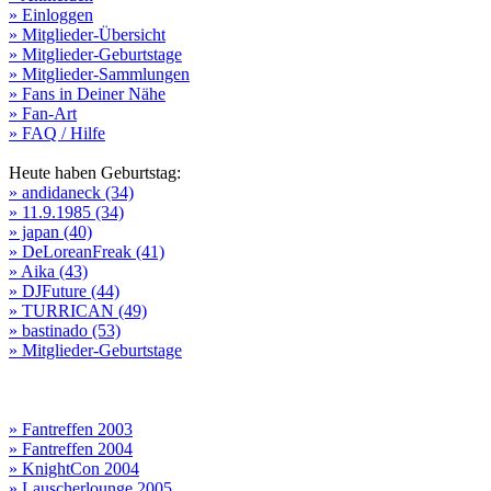
» Einloggen
» Mitglieder-Übersicht
» Mitglieder-Geburtstage
» Mitglieder-Sammlungen
» Fans in Deiner Nähe
» Fan-Art
» FAQ / Hilfe
Heute haben Geburtstag:
» andidaneck (34)
» 11.9.1985 (34)
» japan (40)
» DeLoreanFreak (41)
» Aika (43)
» DJFuture (44)
» TURRICAN (49)
» bastinado (53)
» Mitglieder-Geburtstage
» Fantreffen 2003
» Fantreffen 2004
» KnightCon 2004
» Lauscherlounge 2005