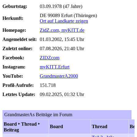
Geburtstag:
03.09.1978 (47 Jahre)
DE 99089 Erfurt (Thüringen)
Herkunft:
Ort auf Landkarte zeigen
Homepage:
ZidZ.com, myKITT.de
Angemeldet seit:
01.03.2002, 15:45 Uhr
Zuletzt online:
07.08.2026, 21:40 Uhr
Facebook:
ZIDZcom
Instagram:
myKITT.Erfurt
YouTube:
GrandmasterA2000
Profil-Aufrufe:
151.718
Letztes Update:
09.02.2025, 01:32 Uhr
GrandmasterAs Beiträge im Forum
Board ‣ Thread ‣
Board
Thread
Bei
Beitrag