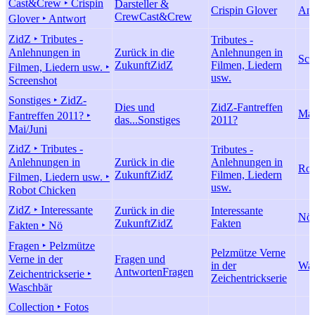
Cast&Crew ‣ Crispin
Darsteller &
Crispin Glover
Ant
Crew
Cast&Crew
Glover ‣ Antwort
ZidZ ‣ Tributes -
Tributes -
Anlehnungen in
Zurück in die
Anlehnungen in
Scr
Zukunft
ZidZ
Filmen, Liedern
Filmen, Liedern usw. ‣
usw.
Screenshot
Sonstiges ‣ ZidZ-
Dies und
ZidZ-Fantreffen
Mai
Fantreffen 2011? ‣
das...
Sonstiges
2011?
Mai/Juni
ZidZ ‣ Tributes -
Tributes -
Anlehnungen in
Zurück in die
Anlehnungen in
Rob
Zukunft
ZidZ
Filmen, Liedern
Filmen, Liedern usw. ‣
usw.
Robot Chicken
ZidZ ‣ Interessante
Zurück in die
Interessante
Nö
Zukunft
ZidZ
Fakten
Fakten ‣ Nö
Fragen ‣ Pelzmütze
Pelzmütze Verne
Verne in der
Fragen und
in der
Was
Antworten
Fragen
Zeichentrickserie ‣
Zeichentrickserie
Waschbär
Collection ‣ Fotos