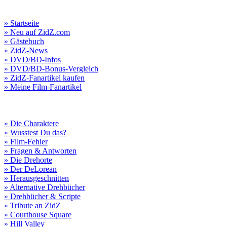
» Startseite
» Neu auf ZidZ.com
» Gästebuch
» ZidZ-News
» DVD/BD-Infos
» DVD/BD-Bonus-Vergleich
» ZidZ-Fanartikel kaufen
» Meine Film-Fanartikel
» Die Charaktere
» Wusstest Du das?
» Film-Fehler
» Fragen & Antworten
» Die Drehorte
» Der DeLorean
» Herausgeschnitten
» Alternative Drehbücher
» Drehbücher & Scripte
» Tribute an ZidZ
» Courthouse Square
» Hill Valley