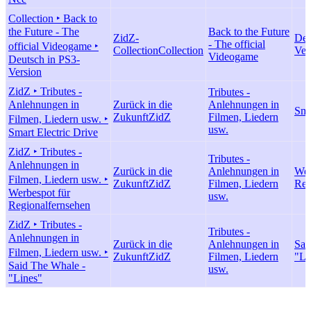
Collection ‣ Back to
the Future - The
Back to the Future
ZidZ-
Deu
- The official
official Videogame ‣
Collection
Collection
Ver
Videogame
Deutsch in PS3-
Version
ZidZ ‣ Tributes -
Tributes -
Anlehnungen in
Zurück in die
Anlehnungen in
Sma
Zukunft
ZidZ
Filmen, Liedern
Filmen, Liedern usw. ‣
usw.
Smart Electric Drive
ZidZ ‣ Tributes -
Tributes -
Anlehnungen in
Zurück in die
Anlehnungen in
Wer
Filmen, Liedern usw. ‣
Zukunft
ZidZ
Filmen, Liedern
Reg
Werbespot für
usw.
Regionalfernsehen
ZidZ ‣ Tributes -
Tributes -
Anlehnungen in
Zurück in die
Anlehnungen in
Sai
Filmen, Liedern usw. ‣
Zukunft
ZidZ
Filmen, Liedern
"Li
Said The Whale -
usw.
"Lines"