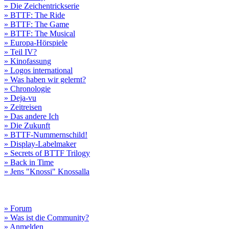
» Die Zeichentrickserie
» BTTF: The Ride
» BTTF: The Game
» BTTF: The Musical
» Europa-Hörspiele
» Teil IV?
» Kinofassung
» Logos international
» Was haben wir gelernt?
» Chronologie
» Deja-vu
» Zeitreisen
» Das andere Ich
» Die Zukunft
» BTTF-Nummernschild!
» Display-Labelmaker
» Secrets of BTTF Trilogy
» Back in Time
» Jens "Knossi" Knossalla
» Forum
» Was ist die Community?
» Anmelden