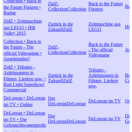
Collection ‣ Back to
ZidZ-
Back to the Future
Bar
the Future Figuren ‣
Collection
Collection
Figuren
Barbie
ZidZ ‣ Zeitmaschine
Zurück in die
Zeitmaschine aus
Hil
aus LEGO ‣ Hill
Zukunft
ZidZ
LEGO
Valley 2015
Collection ‣ Back to
Back to the Future
the Future - The
ZidZ-
- The official
Ang
Collection
Collection
official Videogame ‣
Videogame
Angekündigt?
ZidZ ‣ Tributes -
Tributes -
Anlehnungen in
Zurück in die
Anlehnungen in
Bud
Filmen, Liedern usw. ‣
Zukunft
ZidZ
Filmen, Liedern
Com
Bud Light Superbowl
usw.
Commercial
DeLorean ‣ DeLorean
Der
DeLorean im TV
Onl
DeLorean
DeLorean
im TV ‣ Online
DeLorean ‣ DeLorean
Der
Die
DeLorean im TV
im TV ‣ Die
DeLorean
DeLorean
Geb
Gebrauchtwagenprofis