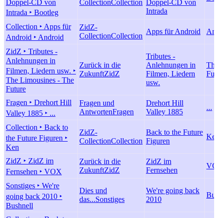
Doppel-CD von
Collection
Collection
Doppel-CD von
Intrada
Intrada ‣ Bootleg
Collection ‣ Apps für
ZidZ-
Apps für Android
And
Collection
Collection
Android ‣ Android
ZidZ ‣ Tributes -
Tributes -
Anlehnungen in
Zurück in die
Anlehnungen in
The
Filmen, Liedern usw. ‣
Zukunft
ZidZ
Filmen, Liedern
Fut
The Limousines - The
usw.
Future
Fragen ‣ Drehort Hill
Fragen und
Drehort Hill
...
Antworten
Fragen
Valley 1885
Valley 1885 ‣ ...
Collection ‣ Back to
ZidZ-
Back to the Future
Ke
the Future Figuren ‣
Collection
Collection
Figuren
Ken
ZidZ ‣ ZidZ im
Zurück in die
ZidZ im
VO
Zukunft
ZidZ
Fernsehen
Fernsehen ‣ VOX
Sonstiges ‣ We're
Dies und
We're going back
Bus
going back 2010 ‣
das...
Sonstiges
2010
Bushnell