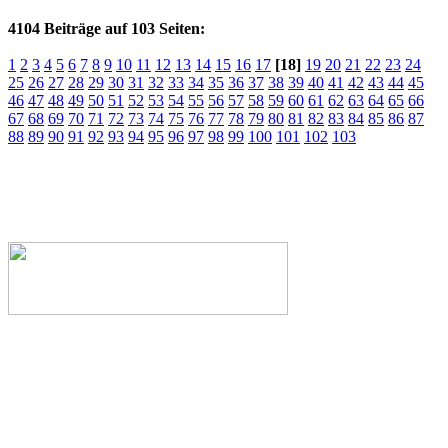
4104 Beiträge auf 103 Seiten:
1
2
3
4
5
6
7
8
9
10
11
12
13
14
15
16
17
[18]
19
20
21
22
23
24
25
26
27
28
29
30
31
32
33
34
35
36
37
38
39
40
41
42
43
44
45
46
47
48
49
50
51
52
53
54
55
56
57
58
59
60
61
62
63
64
65
66
67
68
69
70
71
72
73
74
75
76
77
78
79
80
81
82
83
84
85
86
87
88
89
90
91
92
93
94
95
96
97
98
99
100
101
102
103