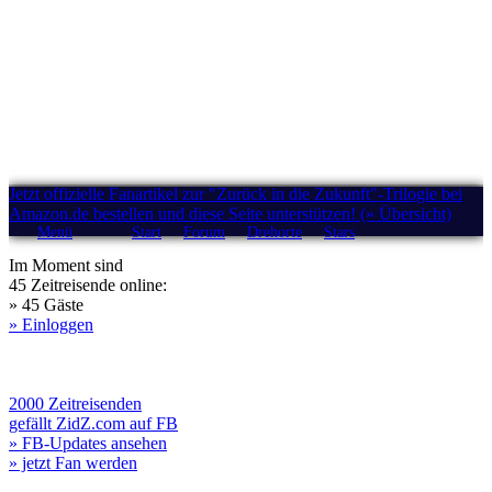
Jetzt offizielle Fanartikel zur "Zurück in die Zukunft"-Trilogie bei
Amazon.de bestellen und diese Seite unterstützen! (» Übersicht)
Menü
Start
Forum
Drehorte
Stars
Im Moment sind
45 Zeitreisende online:
» 45 Gäste
» Einloggen
2000 Zeitreisenden
gefällt ZidZ.com auf FB
» FB-Updates ansehen
» jetzt Fan werden