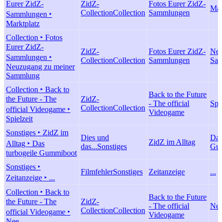
Eurer ZidZ-
ZidZ-
Fotos Eurer ZidZ-
Mar
Collection
Collection
Sammlungen
Sammlungen ‣
Marktplatz
Collection ‣ Fotos
Eurer ZidZ-
ZidZ-
Fotos Eurer ZidZ-
Neu
Sammlungen ‣
Collection
Collection
Sammlungen
Sa
Neuzugang zu meiner
Sammlung
Collection ‣ Back to
Back to the Future
the Future - The
ZidZ-
- The official
Spie
Collection
Collection
official Videogame ‣
Videogame
Spielzeit
Sonstiges ‣ ZidZ im
Dies und
Das
ZidZ im Alltag
Alltag ‣ Das
das...
Sonstiges
Gu
turbogeile Gummiboot
Sonstiges ‣
Filmfehler
Sonstiges
Zeitanzeige
...
Zeitanzeige ‣ ...
Collection ‣ Back to
Back to the Future
the Future - The
ZidZ-
- The official
Ne
Collection
Collection
official Videogame ‣
Videogame
Nee