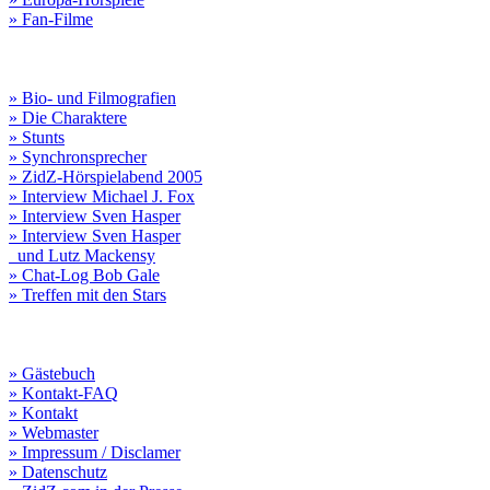
» Fan-Filme
» Bio- und Filmografien
» Die Charaktere
» Stunts
» Synchronsprecher
» ZidZ-Hörspielabend 2005
» Interview Michael J. Fox
» Interview Sven Hasper
» Interview Sven Hasper
und Lutz Mackensy
» Chat-Log Bob Gale
» Treffen mit den Stars
» Gästebuch
» Kontakt-FAQ
» Kontakt
» Webmaster
» Impressum / Disclamer
» Datenschutz