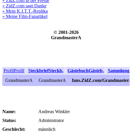
» ZidZ.com in der Presse
» ZidZ.com sagt Danke
» Mein K.I.T.T.-Replika
» Meine Film-Fanartikel
© 2001-2026
GrandmasterA
Profil
Profil
Steckbrief
Steckb.
Gästebuch
Gästeb.
Sammlung
S
GrandmasterA
GrandmasterA
fans.ZidZ.com/Grandmaster
Name:
Andreas Winkler
Status:
Administrator
Geschlecht:
männlich