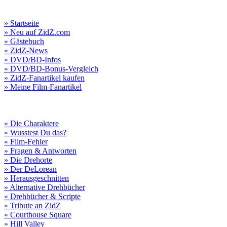
» Startseite
» Neu auf ZidZ.com
» Gästebuch
» ZidZ-News
» DVD/BD-Infos
» DVD/BD-Bonus-Vergleich
» ZidZ-Fanartikel kaufen
» Meine Film-Fanartikel
» Die Charaktere
» Wusstest Du das?
» Film-Fehler
» Fragen & Antworten
» Die Drehorte
» Der DeLorean
» Herausgeschnitten
» Alternative Drehbücher
» Drehbücher & Scripte
» Tribute an ZidZ
» Courthouse Square
» Hill Valley