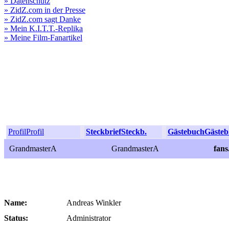
» Datenschutz
» ZidZ.com in der Presse
» ZidZ.com sagt Danke
» Mein K.I.T.T.-Replika
» Meine Film-Fanartikel
Profil
Profil
Steckbrief
Steckb.
Gästebuch
Gästeb
GrandmasterA
GrandmasterA
fan
Name:
Andreas Winkler
Status:
Administrator