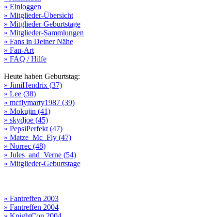
» Einloggen
» Mitglieder-Übersicht
» Mitglieder-Geburtstage
» Mitglieder-Sammlungen
» Fans in Deiner Nähe
» Fan-Art
» FAQ / Hilfe
Heute haben Geburtstag:
» JimiHendrix (37)
» Lee (38)
» mcflymarty1987 (39)
» Mokujin (41)
» skydjoe (45)
» PepsiPerfekt (47)
» Matze_Mc_Fly (47)
» Norrec (48)
» Jules_and_Verne (54)
» Mitglieder-Geburtstage
» Fantreffen 2003
» Fantreffen 2004
» KnightCon 2004