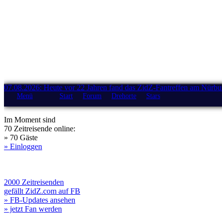
07.08.2026: Heute vor 22 Jahren fand das ZidZ-Fantreffen am Nürburg
Menü
Start
Forum
Drehorte
Stars
Im Moment sind
70 Zeitreisende online:
» 70 Gäste
» Einloggen
2000 Zeitreisenden
gefällt ZidZ.com auf FB
» FB-Updates ansehen
» jetzt Fan werden