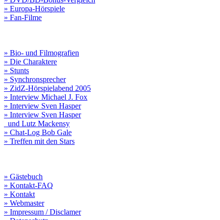
» Europa-Hörspiele
» Fan-Filme
» Bio- und Filmografien
» Die Charaktere
» Stunts
» Synchronsprecher
» ZidZ-Hörspielabend 2005
» Interview Michael J. Fox
» Interview Sven Hasper
» Interview Sven Hasper
und Lutz Mackensy
» Chat-Log Bob Gale
» Treffen mit den Stars
» Gästebuch
» Kontakt-FAQ
» Kontakt
» Webmaster
» Impressum / Disclamer