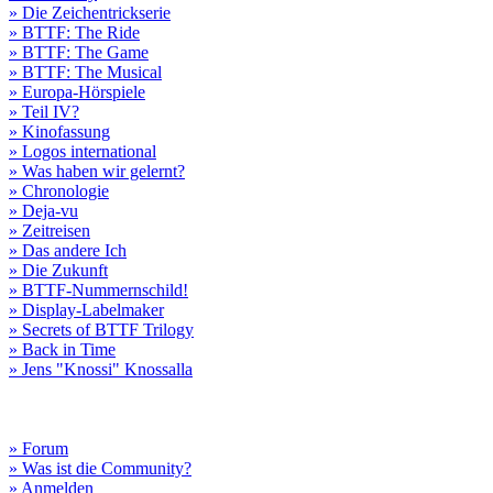
» Die Zeichentrickserie
» BTTF: The Ride
» BTTF: The Game
» BTTF: The Musical
» Europa-Hörspiele
» Teil IV?
» Kinofassung
» Logos international
» Was haben wir gelernt?
» Chronologie
» Deja-vu
» Zeitreisen
» Das andere Ich
» Die Zukunft
» BTTF-Nummernschild!
» Display-Labelmaker
» Secrets of BTTF Trilogy
» Back in Time
» Jens "Knossi" Knossalla
» Forum
» Was ist die Community?
» Anmelden