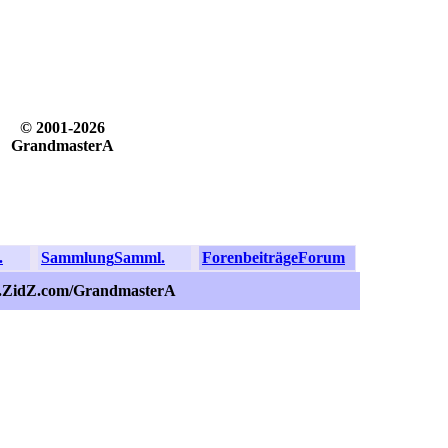
© 2001-2026
GrandmasterA
.
Sammlung
Samml.
Forenbeiträge
Forum
s.ZidZ.com/GrandmasterA