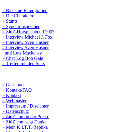
» Bio- und Filmografien
» Die Charaktere
» Stunts
» Synchronsprecher
» ZidZ-Hörspielabend 2005
» Interview Michael J. Fox
» Interview Sven Hasper
» Interview Sven Hasper
und Lutz Mackensy
» Chat-Log Bob Gale
» Treffen mit den Stars
» Gästebuch
» Kontakt-FAQ
» Kontakt
» Webmaster
» Impressum / Disclamer
» Datenschutz
» ZidZ.com in der Presse
» ZidZ.com sagt Danke
» Mein K.I.T.T.-Replika