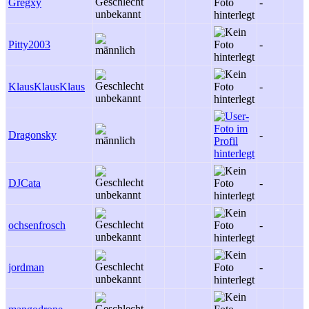
Gregxy
-
Pitty2003
-
KlausKlausKlaus
-
Dragonsky
-
DJCata
-
ochsenfrosch
-
jordman
-