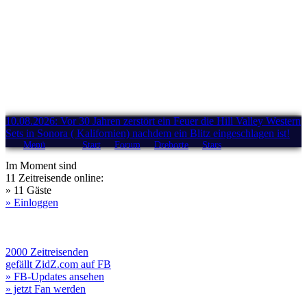
10.08.2026: Vor 30 Jahren zerstört ein Feuer die Hill Valley Western
Sets in Sonora ( Kalifornien) nachdem ein Blitz eingeschlagen ist!
Menü
Start
Forum
Drehorte
Stars
Im Moment sind
11 Zeitreisende online:
» 11 Gäste
» Einloggen
2000 Zeitreisenden
gefällt ZidZ.com auf FB
» FB-Updates ansehen
» jetzt Fan werden