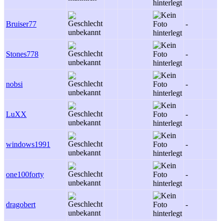
Bruiser77
-
Stones778
-
nobsi
-
LuXX
-
windows1991
-
one100forty
-
dragobert
-