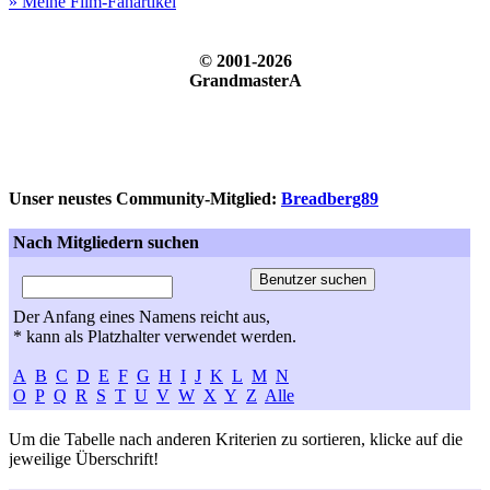
» Meine Film-Fanartikel
© 2001-2026
GrandmasterA
Unser neustes Community-Mitglied:
Breadberg89
Nach Mitgliedern suchen
Der Anfang eines Namens reicht aus,
* kann als Platzhalter verwendet werden.
A
B
C
D
E
F
G
H
I
J
K
L
M
N
O
P
Q
R
S
T
U
V
W
X
Y
Z
Alle
Um die Tabelle nach anderen Kriterien zu sortieren, klicke auf die
jeweilige Überschrift!