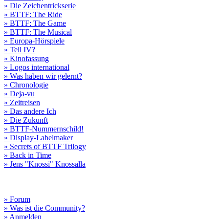
» Die Zeichentrickserie
» BTTF: The Ride
» BTTF: The Game
» BTTF: The Musical
» Europa-Hörspiele
» Teil IV?
» Kinofassung
» Logos international
» Was haben wir gelernt?
» Chronologie
» Deja-vu
» Zeitreisen
» Das andere Ich
» Die Zukunft
» BTTF-Nummernschild!
» Display-Labelmaker
» Secrets of BTTF Trilogy
» Back in Time
» Jens "Knossi" Knossalla
» Forum
» Was ist die Community?
» Anmelden