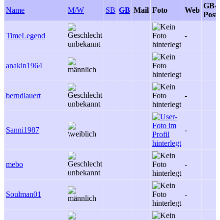
GB-
Name
M/W
SB
GB
Mail
Foto
Web
Post
TimeLegend
-
anakin1964
berndlauert
-
Sanni1987
-
mebo
-
Soulman01
-