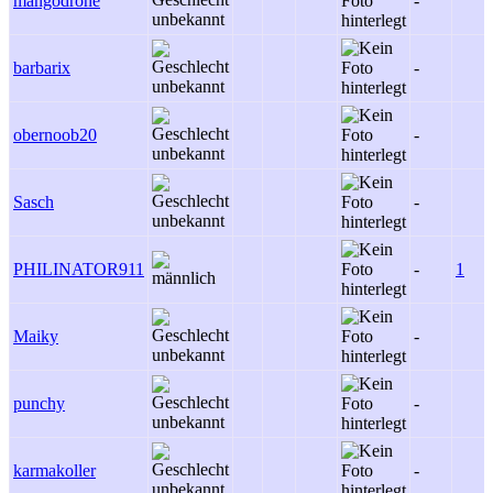
mangodrone
-
barbarix
-
obernoob20
-
Sasch
-
PHILINATOR911
-
1
Maiky
-
punchy
-
karmakoller
-