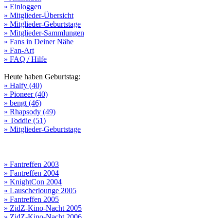
» Einloggen
» Mitglieder-Übersicht
» Mitglieder-Geburtstage
» Mitglieder-Sammlungen
» Fans in Deiner Nähe
» Fan-Art
» FAQ / Hilfe
Heute haben Geburtstag:
» Halfy (40)
» Pioneer (40)
» bengt (46)
» Rhapsody (49)
» Toddie (51)
» Mitglieder-Geburtstage
» Fantreffen 2003
» Fantreffen 2004
» KnightCon 2004
» Lauscherlounge 2005
» Fantreffen 2005
» ZidZ-Kino-Nacht 2005
» ZidZ-Kino-Nacht 2006