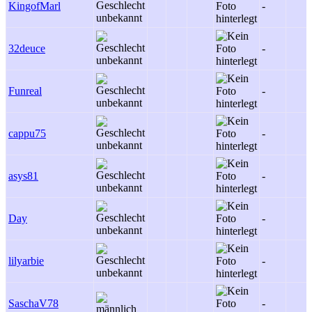
KingofMarl
-
32deuce
-
Funreal
-
cappu75
-
asys81
-
Day
-
lilyarbie
-
SaschaV78
-