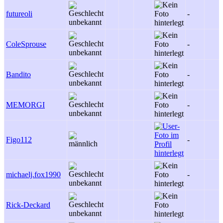
futureoli
-
ColeSprouse
-
Bandito
-
MEMORGI
-
Figo112
-
michaelj.fox1990
-
Rick-Deckard