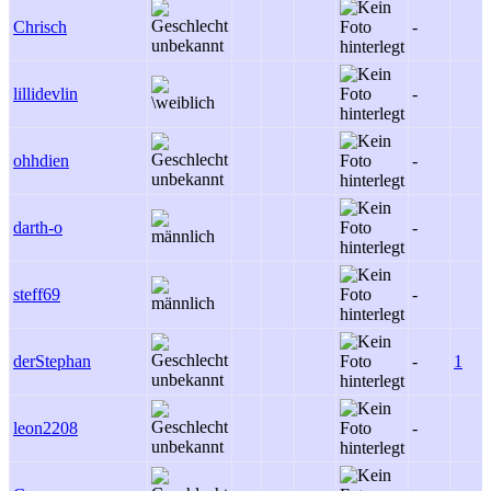
Chrisch
-
lillidevlin
-
ohhdien
-
darth-o
-
steff69
-
derStephan
-
1
leon2208
-