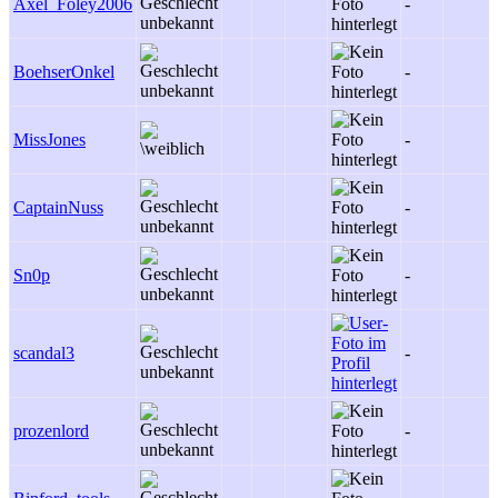
Axel_Foley2006
-
BoehserOnkel
-
MissJones
-
CaptainNuss
-
Sn0p
-
scandal3
-
prozenlord
-