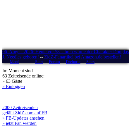
06. August 2026: Heute vor 58 Jahren wurde der Charakter Douglas
J. Needles geboren!
--
ZidZ-Fanartikel bei Amazon.de bestellen!
Menü
Start
Forum
Drehorte
Stars
Im Moment sind
63 Zeitreisende online:
» 63 Gäste
» Einloggen
2000 Zeitreisenden
gefällt ZidZ.com auf FB
» FB-Updates ansehen
» jetzt Fan werden