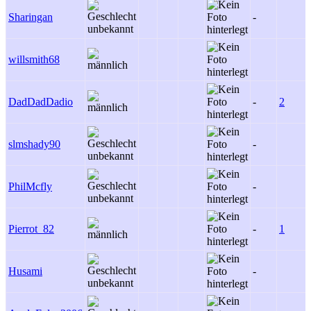
Sharingan
-
willsmith68
DadDadDadio
-
2
slmshady90
-
PhilMcfly
-
Pierrot_82
-
1
Husami
-