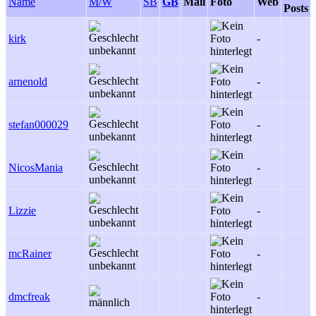
Name
M/W
SB
GB
Mail
Foto
Web
Posts
kirk
-
arnenold
-
stefan000029
-
NicosMania
-
Lizzie
-
mcRainer
-
dmcfreak
-