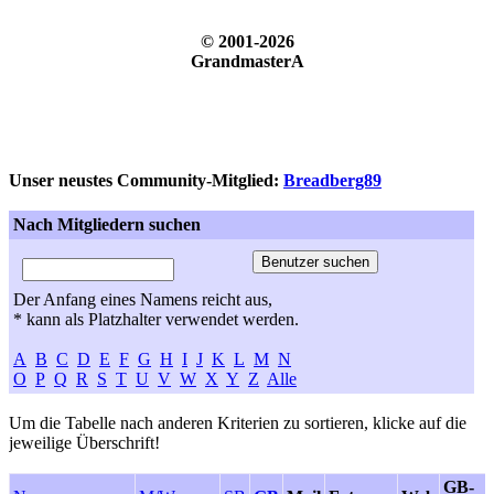
© 2001-2026
GrandmasterA
Unser neustes Community-Mitglied:
Breadberg89
Nach Mitgliedern suchen
Der Anfang eines Namens reicht aus,
* kann als Platzhalter verwendet werden.
A
B
C
D
E
F
G
H
I
J
K
L
M
N
O
P
Q
R
S
T
U
V
W
X
Y
Z
Alle
Um die Tabelle nach anderen Kriterien zu sortieren, klicke auf die
jeweilige Überschrift!
GB-