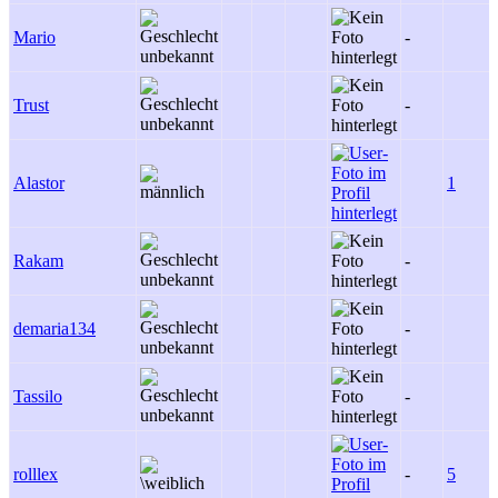
Mario
-
Trust
-
Alastor
1
Rakam
-
demaria134
-
Tassilo
-
rolllex
-
5