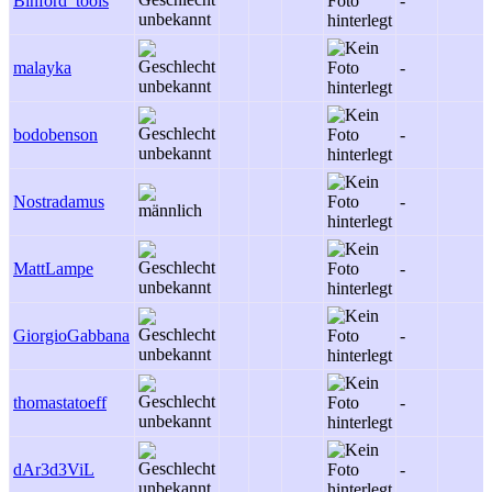
Binford_tools
-
malayka
-
bodobenson
-
Nostradamus
-
MattLampe
-
GiorgioGabbana
-
thomastatoeff
-
dAr3d3ViL
-