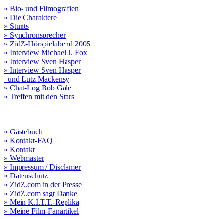
» Bio- und Filmografien
» Die Charaktere
» Stunts
» Synchronsprecher
» ZidZ-Hörspielabend 2005
» Interview Michael J. Fox
» Interview Sven Hasper
» Interview Sven Hasper
und Lutz Mackensy
» Chat-Log Bob Gale
» Treffen mit den Stars
» Gästebuch
» Kontakt-FAQ
» Kontakt
» Webmaster
» Impressum / Disclamer
» Datenschutz
» ZidZ.com in der Presse
» ZidZ.com sagt Danke
» Mein K.I.T.T.-Replika
» Meine Film-Fanartikel