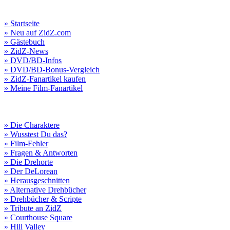
» Startseite
» Neu auf ZidZ.com
» Gästebuch
» ZidZ-News
» DVD/BD-Infos
» DVD/BD-Bonus-Vergleich
» ZidZ-Fanartikel kaufen
» Meine Film-Fanartikel
» Die Charaktere
» Wusstest Du das?
» Film-Fehler
» Fragen & Antworten
» Die Drehorte
» Der DeLorean
» Herausgeschnitten
» Alternative Drehbücher
» Drehbücher & Scripte
» Tribute an ZidZ
» Courthouse Square
» Hill Valley