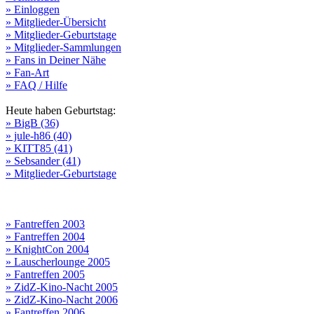
» Einloggen
» Mitglieder-Übersicht
» Mitglieder-Geburtstage
» Mitglieder-Sammlungen
» Fans in Deiner Nähe
» Fan-Art
» FAQ / Hilfe
Heute haben Geburtstag:
» BigB (36)
» jule-h86 (40)
» KITT85 (41)
» Sebsander (41)
» Mitglieder-Geburtstage
» Fantreffen 2003
» Fantreffen 2004
» KnightCon 2004
» Lauscherlounge 2005
» Fantreffen 2005
» ZidZ-Kino-Nacht 2005
» ZidZ-Kino-Nacht 2006
» Fantreffen 2006