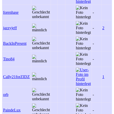
forenhase
-
jazzyjeff
-
2
BackInPresent
-
Tino84
-
Cally21forZIDZ
1
orb
-
PaindeLux
-