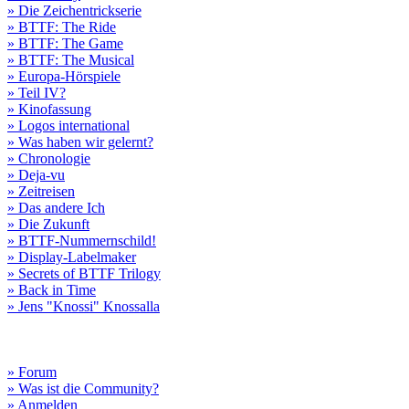
» Die Zeichentrickserie
» BTTF: The Ride
» BTTF: The Game
» BTTF: The Musical
» Europa-Hörspiele
» Teil IV?
» Kinofassung
» Logos international
» Was haben wir gelernt?
» Chronologie
» Deja-vu
» Zeitreisen
» Das andere Ich
» Die Zukunft
» BTTF-Nummernschild!
» Display-Labelmaker
» Secrets of BTTF Trilogy
» Back in Time
» Jens "Knossi" Knossalla
» Forum
» Was ist die Community?
» Anmelden