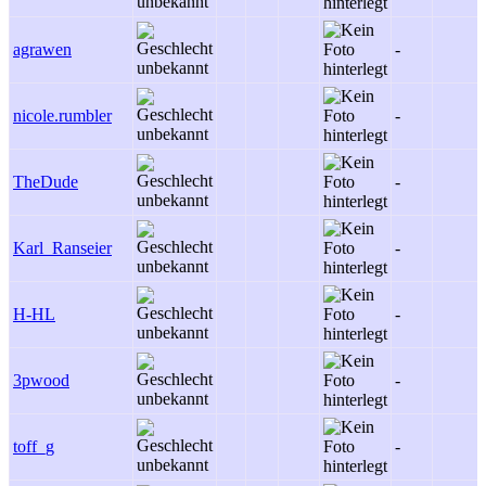
agrawen
-
nicole.rumbler
-
TheDude
-
Karl_Ranseier
-
H-HL
-
3pwood
-
toff_g
-