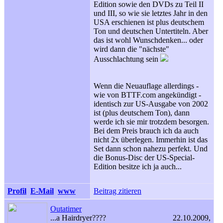
Edition sowie den DVDs zu Teil II
und III, so wie sie letztes Jahr in den
USA erschienen ist plus deutschem
Ton und deutschen Untertiteln. Aber
das ist wohl Wunschdenken... oder
wird dann die "nächste"
Ausschlachtung sein
Wenn die Neuauflage allerdings -
wie von BTTF.com angekündigt -
identisch zur US-Ausgabe von 2002
ist (plus deutschem Ton), dann
werde ich sie mir trotzdem besorgen.
Bei dem Preis brauch ich da auch
nicht 2x überlegen. Immerhin ist das
Set dann schon nahezu perfekt. Und
die Bonus-Disc der US-Special-
Edition besitze ich ja auch...
Profil
E-Mail
www
Beitrag zitieren
Outatimer
...a Hairdryer????
22.10.2009,