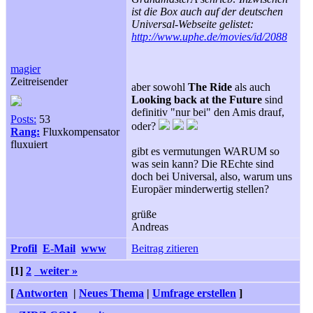
ist die Box auch auf der deutschen
Universal-Webseite gelistet:
http://www.uphe.de/movies/id/2088
magier
Zeitreisender
aber sowohl
The Ride
als auch
Looking back at the Future
sind
definitiv "nur bei" den Amis drauf,
Posts:
53
oder?
Rang:
Fluxkompensator
fluxuiert
gibt es vermutungen WARUM so
was sein kann? Die REchte sind
doch bei Universal, also, warum uns
Europäer minderwertig stellen?
grüße
Andreas
Profil
E-Mail
www
Beitrag zitieren
[1]
2
weiter »
[
Antworten
|
Neues Thema
|
Umfrage erstellen
]