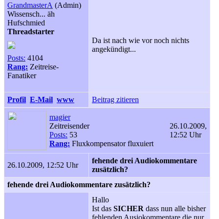
GrandmasterA
(Admin)
Wissensch... äh
Hufschmied
Threadstarter
Da ist nach wie vor noch nichts
angekündigt...
Posts:
4104
Rang:
Zeitreise-
Fanatiker
Profil
E-Mail
www
Beitrag zitieren
magier
Zeitreisender
26.10.2009,
Posts:
53
12:52 Uhr
Rang:
Fluxkompensator fluxuiert
fehende drei Audiokommentare
26.10.2009, 12:52 Uhr
zusätzlich?
fehende drei Audiokommentare zusätzlich?
Hallo
Ist das
SICHER
dass nun alle bisher
fehlenden Ausiokommentare die nur