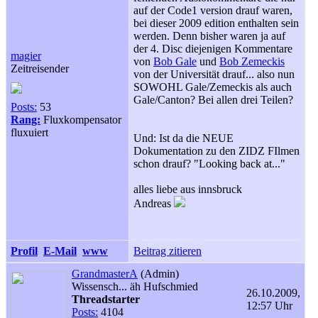
auf der Code1 version drauf waren,
bei dieser 2009 edition enthalten sein
werden. Denn bisher waren ja auf
der 4. Disc diejenigen Kommentare
magier
von
Bob Gale
und
Bob Zemeckis
Zeitreisender
von der Universität drauf... also nun
SOWOHL Gale/Zemeckis als auch
Gale/Canton? Bei allen drei Teilen?
Posts:
53
Rang:
Fluxkompensator
fluxuiert
Und: Ist da die NEUE
Dokumentation zu den ZIDZ FIlmen
schon drauf? "Looking back at..."
alles liebe aus innsbruck
Andreas
Profil
E-Mail
www
Beitrag zitieren
GrandmasterA
(Admin)
Wissensch... äh Hufschmied
26.10.2009,
Threadstarter
12:57 Uhr
Posts:
4104