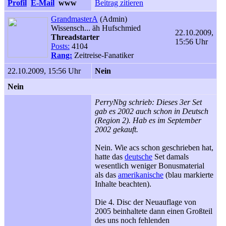
Profil
E-Mail
www
Beitrag zitieren
GrandmasterA
(Admin)
Wissensch... äh Hufschmied
22.10.2009,
Threadstarter
15:56 Uhr
Posts:
4104
Rang:
Zeitreise-Fanatiker
22.10.2009, 15:56 Uhr
Nein
Nein
PerryNbg schrieb: Dieses 3er Set
gab es 2002 auch schon in Deutsch
(Region 2). Hab es im September
2002 gekauft.
Nein. Wie acs schon geschrieben hat,
hatte das
deutsche
Set damals
wesentlich weniger Bonusmaterial
als das
amerikanische
(blau markierte
Inhalte beachten).
Die 4. Disc der Neuauflage von
2005 beinhaltete dann einen Großteil
des uns noch fehlenden