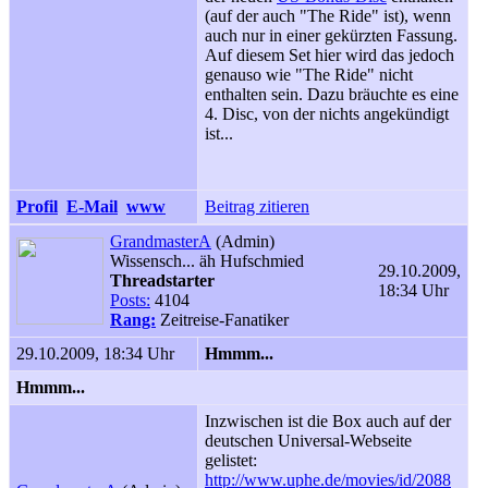
(auf der auch "The Ride" ist), wenn
auch nur in einer gekürzten Fassung.
Auf diesem Set hier wird das jedoch
genauso wie "The Ride" nicht
enthalten sein. Dazu bräuchte es eine
4. Disc, von der nichts angekündigt
ist...
Profil
E-Mail
www
Beitrag zitieren
GrandmasterA
(Admin)
Wissensch... äh Hufschmied
29.10.2009,
Threadstarter
18:34 Uhr
Posts:
4104
Rang:
Zeitreise-Fanatiker
29.10.2009, 18:34 Uhr
Hmmm...
Hmmm...
Inzwischen ist die Box auch auf der
deutschen Universal-Webseite
gelistet:
http://www.uphe.de/movies/id/2088