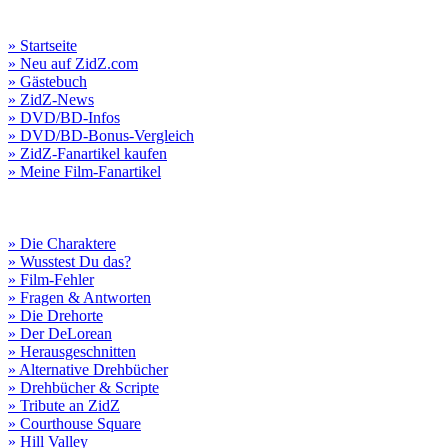
» Startseite
» Neu auf ZidZ.com
» Gästebuch
» ZidZ-News
» DVD/BD-Infos
» DVD/BD-Bonus-Vergleich
» ZidZ-Fanartikel kaufen
» Meine Film-Fanartikel
» Die Charaktere
» Wusstest Du das?
» Film-Fehler
» Fragen & Antworten
» Die Drehorte
» Der DeLorean
» Herausgeschnitten
» Alternative Drehbücher
» Drehbücher & Scripte
» Tribute an ZidZ
» Courthouse Square
» Hill Valley