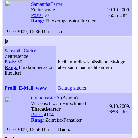
SamanthaCarter
Zeitreisende
19.10.2009,
Posts:
50
16:36 Uhr
Rang:
Fluxkompensator fluxuiert
19.10.2009, 16:36 Uhr
ja
ja
SamanthaCarter
Zeitreisende
Posts:
50
bleibt nur dieses hässliche fsk-logo,
Rang:
Fluxkompensator
aber kann man nicht ändern
fluxuiert
Profil
E-Mail
www
Beitrag zitieren
GrandmasterA
(Admin)
Wissensch... äh Hufschmied
19.10.2009,
Threadstarter
16:56 Uhr
Posts:
4104
Rang:
Zeitreise-Fanatiker
19.10.2009, 16:56 Uhr
Doch...