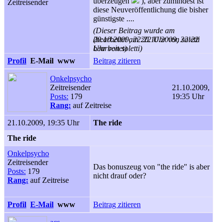
überzeugen
), aber zumindest ist
Zeitreisender
diese Neuveröffentlichung die bisher
günstigste ....
(Dieser Beitrag wurde am
20.10.2009, 22:22 Uhr von soletti
(bearbeitet am 20.10.2009, 22:22
bearbeitet)
Uhr von soletti)
Profil
E-Mail
www
Beitrag zitieren
Onkelpsycho
Zeitreisender
21.10.2009,
Posts:
179
19:35 Uhr
Rang:
auf Zeitreise
21.10.2009, 19:35 Uhr
The ride
The ride
Onkelpsycho
Zeitreisender
Das bonuszeug von "the ride" is aber
Posts:
179
nicht drauf oder?
Rang:
auf Zeitreise
Profil
E-Mail
www
Beitrag zitieren