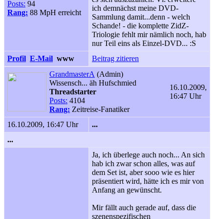
Posts:
94
ich demnächst meine DVD-
Rang:
88 MpH erreicht
Sammlung damit...denn - welch
Schande! - die komplette ZidZ-
Triologie fehlt mir nämlich noch, hab
nur Teil eins als Einzel-DVD... :S
Profil
E-Mail
www
Beitrag zitieren
GrandmasterA
(Admin)
Wissensch... äh Hufschmied
16.10.2009,
Threadstarter
16:47 Uhr
Posts:
4104
Rang:
Zeitreise-Fanatiker
16.10.2009, 16:47 Uhr
...
...
Ja, ich überlege auch noch... An sich
hab ich zwar schon alles, was auf
dem Set ist, aber sooo wie es hier
präsentiert wird, hätte ich es mir von
Anfang an gewünscht.
Mir fällt auch gerade auf, dass die
szenenspezifischen