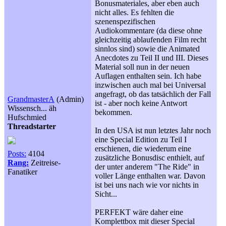
Bonusmateriales, aber eben auch
nicht alles. Es fehlten die
szenenspezifischen
Audiokommentare (da diese ohne
gleichzeitig ablaufenden Film recht
sinnlos sind) sowie die Animated
Anecdotes zu Teil II und III. Dieses
Material soll nun in der neuen
Auflagen enthalten sein. Ich habe
inzwischen auch mal bei Universal
angefragt, ob das tatsächlich der Fall
GrandmasterA
(Admin)
ist - aber noch keine Antwort
Wissensch... äh
bekommen.
Hufschmied
Threadstarter
In den USA ist nun letztes Jahr noch
eine Special Edition zu Teil I
erschienen, die wiederum eine
Posts:
4104
zusätzliche Bonusdisc enthielt, auf
Rang:
Zeitreise-
der unter anderem "The Ride" in
Fanatiker
voller Länge enthalten war. Davon
ist bei uns nach wie vor nichts in
Sicht...
PERFEKT wäre daher eine
Komplettbox mit dieser Special