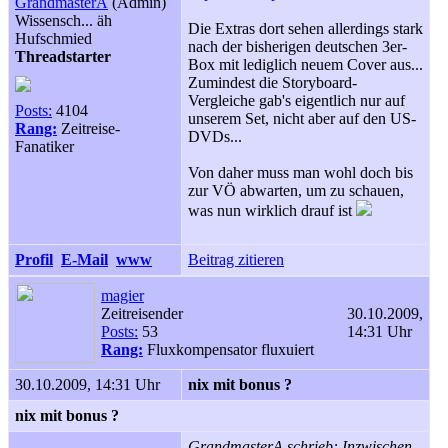
GrandmasterA
(Admin)
Wissensch... äh
Die Extras dort sehen allerdings stark
Hufschmied
nach der bisherigen deutschen 3er-
Threadstarter
Box mit lediglich neuem Cover aus...
Zumindest die Storyboard-
Vergleiche gab's eigentlich nur auf
Posts:
4104
unserem Set, nicht aber auf den US-
Rang:
Zeitreise-
DVDs...
Fanatiker
Von daher muss man wohl doch bis
zur VÖ abwarten, um zu schauen,
was nun wirklich drauf ist
Profil
E-Mail
www
Beitrag zitieren
magier
Zeitreisender
30.10.2009,
Posts:
53
14:31 Uhr
Rang:
Fluxkompensator fluxuiert
30.10.2009, 14:31 Uhr
nix mit bonus ?
nix mit bonus ?
GrandmasterA schrieb: Inzwischen