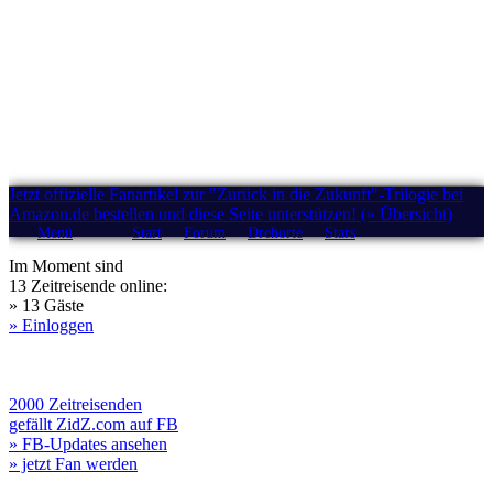
Jetzt offizielle Fanartikel zur "Zurück in die Zukunft"-Trilogie bei
Amazon.de bestellen und diese Seite unterstützen! (» Übersicht)
Menü
Start
Forum
Drehorte
Stars
Im Moment sind
13 Zeitreisende online:
» 13 Gäste
» Einloggen
2000 Zeitreisenden
gefällt ZidZ.com auf FB
» FB-Updates ansehen
» jetzt Fan werden