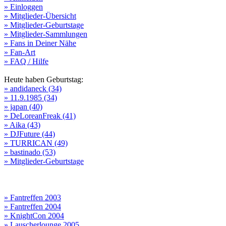
» Einloggen
» Mitglieder-Übersicht
» Mitglieder-Geburtstage
» Mitglieder-Sammlungen
» Fans in Deiner Nähe
» Fan-Art
» FAQ / Hilfe
Heute haben Geburtstag:
» andidaneck (34)
» 11.9.1985 (34)
» japan (40)
» DeLoreanFreak (41)
» Aika (43)
» DJFuture (44)
» TURRICAN (49)
» bastinado (53)
» Mitglieder-Geburtstage
» Fantreffen 2003
» Fantreffen 2004
» KnightCon 2004
» Lauscherlounge 2005