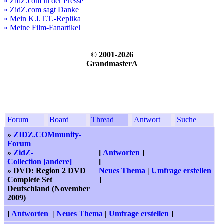
» ZidZ.com in der Presse
» ZidZ.com sagt Danke
» Mein K.I.T.T.-Replika
» Meine Film-Fanartikel
© 2001-2026
GrandmasterA
Forum
Board
Thread
Antwort
Suche
»
ZIDZ.COMmunity-
Forum
»
ZidZ-
[
Antworten
]
Collection
[andere]
[
» DVD: Region 2 DVD
Neues Thema
|
Umfrage erstellen
Complete Set
]
Deutschland (November
2009)
[
Antworten
|
Neues Thema
|
Umfrage erstellen
]