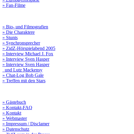
» Fan-Filme
» Bio- und Filmografien
» Die Charaktere
» Stunts
» Synchronsprecher
» ZidZ-Hörspielabend 2005
» Interview Michael J. Fox
» Interview Sven Hasper
» Interview Sven Hasper
und Lutz Mackensy
» Chat-Log Bob Gale
» Treffen mit den Stars
» Gästebuch
» Kontakt-FAQ
» Kontakt
» Webmaster
» Impressum / Disclamer
» Datenschutz