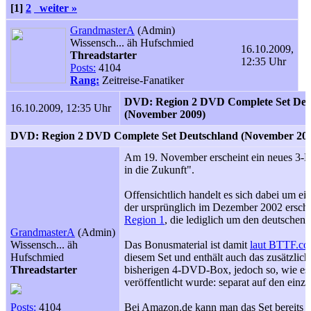
[1]
2
weiter »
GrandmasterA
(Admin)
Wissensch... äh Hufschmied
16.10.2009,
Threadstarter
12:35 Uhr
Posts:
4104
Rang:
Zeitreise-Fanatiker
DVD: Region 2 DVD Complete Set Deu
16.10.2009, 12:35 Uhr
(November 2009)
DVD: Region 2 DVD Complete Set Deutschland (November 20
Am 19. November erscheint ein neues 3-
in die Zukunft".
Offensichtlich handelt es sich dabei um ei
der ursprünglich im Dezember 2002 ersc
Region 1
, die lediglich um den deutschen
GrandmasterA
(Admin)
Wissensch... äh
Das Bonusmaterial ist damit
laut BTTF.c
Hufschmied
diesem Set und enthält auch das zusätzlic
Threadstarter
bisherigen 4-DVD-Box, jedoch so, wie es
veröffentlicht wurde: separat auf den einz
Posts:
4104
Bei Amazon.de kann man das Set bereits v