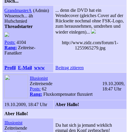
Doch...
... denn die DVD hat ein
GrandmasterA
(Admin)
Wendecover (gleiches Cover auf der
Wissensch... äh
Rückseite nochmal ohne FSK-Logo,
Hufschmied
zum herausnehmen, umdrehen und
Threadstarter
wieder einlegen)...
Posts:
4104
http://www.zidz.com/forum/1-
Rang:
Zeitreise-
1255965279.jpg
Fanatiker
Profil
E-Mail
www
Beitrag zitieren
Illusionist
Zeitreisende
19.10.2009,
Posts:
62
18:47 Uhr
Rang:
Fluxkompensator fluxuiert
19.10.2009, 18:47 Uhr
Aber Hallo!
Aber Hallo!
Illusionist
Da hat sich ja jemand wirklich
Zeitreisende
einmal den Kopf zerbrochen!