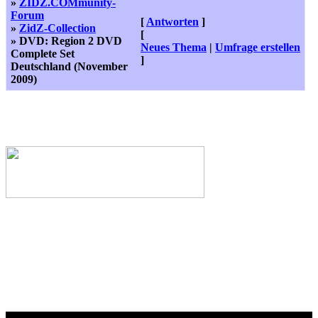
»
ZIDZ.COMmunity-
Forum
[
Antworten
]
»
ZidZ-Collection
[
» DVD: Region 2 DVD
Neues Thema
|
Umfrage erstellen
Complete Set
]
Deutschland (November
2009)