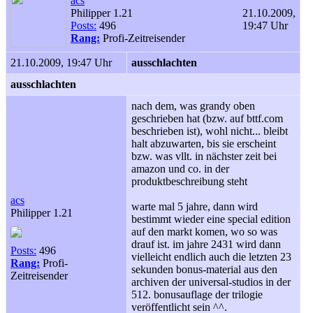
acs
Philipper 1.21
21.10.2009,
Posts:
496
19:47 Uhr
Rang:
Profi-Zeitreisender
21.10.2009, 19:47 Uhr
ausschlachten
ausschlachten
nach dem, was grandy oben
geschrieben hat (bzw. auf bttf.com
beschrieben ist), wohl nicht... bleibt
halt abzuwarten, bis sie erscheint
bzw. was vllt. in nächster zeit bei
amazon und co. in der
produktbeschreibung steht
acs
warte mal 5 jahre, dann wird
Philipper 1.21
bestimmt wieder eine special edition
auf den markt komen, wo so was
drauf ist. im jahre 2431 wird dann
Posts:
496
vielleicht endlich auch die letzten 23
Rang:
Profi-
sekunden bonus-material aus den
Zeitreisender
archiven der universal-studios in der
512. bonusauflage der trilogie
veröffentlicht sein ^^.