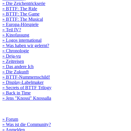
» Die Zeichentrickserie
» BTTF: The Ride
» BTTF: The Game
» BTTF: The Musical
» Europa-Hörspiele
» Teil IV?
» Kinofassung
» Logos international
» Was haben wir gelernt?
» Chronologie
» Deja-vu
» Zeitreisen
» Das andere Ich
» Die Zukunft
» BTTF-Nummernschild!
» Display-Labelmaker
» Secrets of BTTF Trilogy
» Back in Time
» Jens "Knossi" Knossalla
» Forum
» Was ist die Community?
» Anmelden