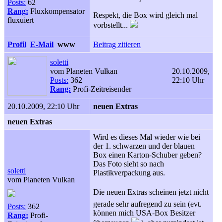
Posts:
62
Rang:
Fluxkompensator
Respekt, die Box wird gleich mal
fluxuiert
vorbstellt...
Profil
E-Mail
www
Beitrag zitieren
soletti
vom Planeten Vulkan
20.10.2009,
Posts:
362
22:10 Uhr
Rang:
Profi-Zeitreisender
20.10.2009, 22:10 Uhr
neuen Extras
neuen Extras
Wird es dieses Mal wieder wie bei
der 1. schwarzen und der blauen
Box einen Karton-Schuber geben?
Das Foto sieht so nach
soletti
Plastikverpackung aus.
vom Planeten Vulkan
Die neuen Extras scheinen jetzt nicht
gerade sehr aufregend zu sein (evt.
Posts:
362
können mich USA-Box Besitzer
Rang:
Profi-