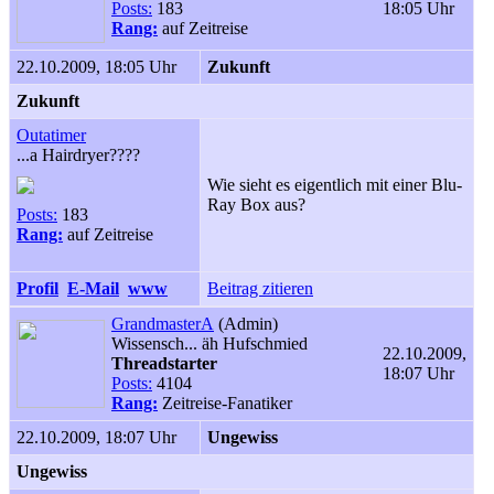
Posts:
183
18:05 Uhr
Rang:
auf Zeitreise
22.10.2009, 18:05 Uhr
Zukunft
Zukunft
Outatimer
...a Hairdryer????
Wie sieht es eigentlich mit einer Blu-
Ray Box aus?
Posts:
183
Rang:
auf Zeitreise
Profil
E-Mail
www
Beitrag zitieren
GrandmasterA
(Admin)
Wissensch... äh Hufschmied
22.10.2009,
Threadstarter
18:07 Uhr
Posts:
4104
Rang:
Zeitreise-Fanatiker
22.10.2009, 18:07 Uhr
Ungewiss
Ungewiss