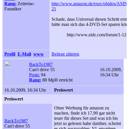
Rang:
Zeitreise-
http://www.amazon.de/exec/obidos/ASI
Fanatiker
21
Schade, dass Universal diesen Schritt erst 
hätte man sich das 4-DVD-Set sparen könn
http://www.zidz.com/forum/1-12
Profil
E-Mail
www
Beitrag zitieren
BackTo1987
Can't drive 55
16.10.2009,
Posts:
94
16:34 Uhr
Rang:
88 MpH erreicht
16.10.2009, 16:34 Uhr
Preiswert
Preiswert
Ohne Werbung für amazon zu
machen, finde ich 17,99 gar nicht
teuer für dieses Set und was ich bis
BackTo1987
jetzt so gelesen habe darüber, scheint
Can't drive 55
es sich auszuzahlen. Vl. erweitere