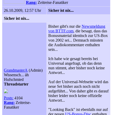
Rang:
Zeitreise-Fanatiker
26.10.2009, 12:57 Uhr
Sicher ist nix...
Sicher ist nix...
Bisher gibt's nur die
Newsmeldung
von BTTF.com
, die besagt, dass das
Bonusmaterial identisch zur US-Box
von 2002 sei... Demnach müssten
die Audiokommentare enthalten
sein...
Ich habe wie gesagt bereits bei
Universal angefragt, ob das denn
nun stimmt, aber bisher noch keine
GrandmasterA
(Admin)
Antwort...
Wissensch... äh
Hufschmied
Auf der Universal-Webseite wird das
Threadstarter
neue Set bisher auch noch nicht
aufgeführt... Von daher gibt es darauf
bisher leider noch keine offizielle
Posts:
4104
Antwort...
Rang:
Zeitreise-
Fanatiker
"Looking Back" ist ebenfalls nur auf
der neuen
US-Bonus-Disc
enthalten