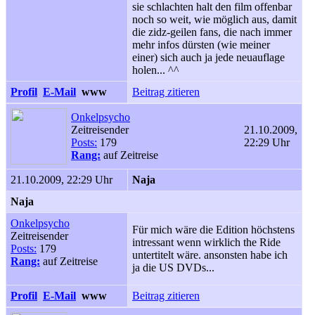
sie schlachten halt den film offenbar
noch so weit, wie möglich aus, damit
die zidz-geilen fans, die nach immer
mehr infos dürsten (wie meiner
einer) sich auch ja jede neuauflage
holen... ^^
Profil
E-Mail
www
Beitrag zitieren
Onkelpsycho
Zeitreisender
21.10.2009,
Posts:
179
22:29 Uhr
Rang:
auf Zeitreise
21.10.2009, 22:29 Uhr
Naja
Naja
Onkelpsycho
Für mich wäre die Edition höchstens
Zeitreisender
intressant wenn wirklich the Ride
Posts:
179
untertitelt wäre. ansonsten habe ich
Rang:
auf Zeitreise
ja die US DVDs...
Profil
E-Mail
www
Beitrag zitieren