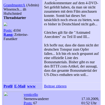
Audiokommentare auf dem 4-DVD-
GrandmasterA
(Admin)
Set gefehlt haben, da man sie nicht
Wissensch... äh
zusammen mit dem Film anschauen
Hufschmied
konnte. Somit hat dieses Set
Threadstarter
tatsächlich noch etwas zu bieten, was
es bisher in Deutschland nicht gab...
Posts:
4104
Gleiches gilt für die "Animated
Rang:
Zeitreise-
Anecdotes" zu Teil II und III...
Fanatiker
Ich hoffe nur, dass die dann nicht der
deutschen Tonspur zum Opfer
fallen... Ich bin eh noch gespannt auf
eine offizielle Liste des
Bonusmaterials. Bisher gibt es nur
den BTTF.com-Artikel, der aussagt,
dass das gesamte Bonusmaterial der
US-Discs enthalten sein soll...
Profil
E-Mail
www
Beitrag zitieren
venticello
Sternenwanderer
17.10.2009,
Posts:
67
01:52 Uhr