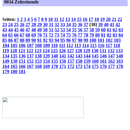
9034 Zeitreisende
Seiten:
1
2
3
4
5
6
7
8
9
10
11
12
13
14
15
16
17
18
19
20
21
22
23
24
25
26
27
28
29
30
31
32
33
34
35
36
37
[38]
39
40
41
42
43
44
45
46
47
48
49
50
51
52
53
54
55
56
57
58
59
60
61
62
63
64
65
66
67
68
69
70
71
72
73
74
75
76
77
78
79
80
81
82
83
84
85
86
87
88
89
90
91
92
93
94
95
96
97
98
99
100
101
102
103
104
105
106
107
108
109
110
111
112
113
114
115
116
117
118
119
120
121
122
123
124
125
126
127
128
129
130
131
132
133
134
135
136
137
138
139
140
141
142
143
144
145
146
147
148
149
150
151
152
153
154
155
156
157
158
159
160
161
162
163
164
165
166
167
168
169
170
171
172
173
174
175
176
177
178
179
180
181