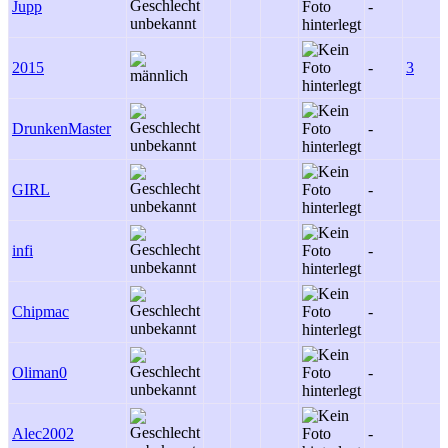
Jupp
-
2015
-
3
DrunkenMaster
-
GIRL
-
infi
-
Chipmac
-
Oliman0
-
Alec2002
-