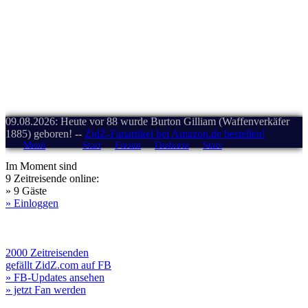
09.08.2026: Heute vor 88 wurde Burton Gilliam (Waffenverkäfer
1885) geboren! --
ZidZ-Fanartikel bei Amazon.de bestellen!
Menü
Start
Forum
Drehorte
Stars
Im Moment sind
9 Zeitreisende online:
» 9 Gäste
» Einloggen
2000 Zeitreisenden
gefällt ZidZ.com auf FB
» FB-Updates ansehen
» jetzt Fan werden