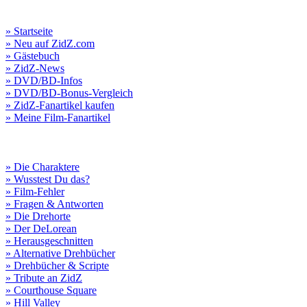
» Startseite
» Neu auf ZidZ.com
» Gästebuch
» ZidZ-News
» DVD/BD-Infos
» DVD/BD-Bonus-Vergleich
» ZidZ-Fanartikel kaufen
» Meine Film-Fanartikel
» Die Charaktere
» Wusstest Du das?
» Film-Fehler
» Fragen & Antworten
» Die Drehorte
» Der DeLorean
» Herausgeschnitten
» Alternative Drehbücher
» Drehbücher & Scripte
» Tribute an ZidZ
» Courthouse Square
» Hill Valley