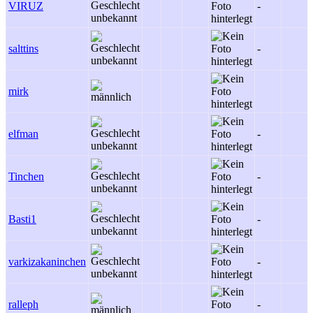
VIRUZ
-
salttins
-
mirk
elfman
-
Tinchen
-
Basti1
-
varkizakaninchen
-
ralleph
-