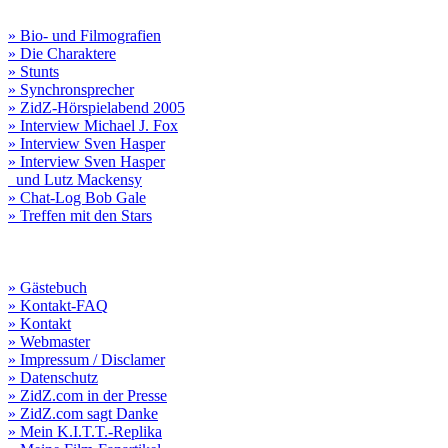
» Bio- und Filmografien
» Die Charaktere
» Stunts
» Synchronsprecher
» ZidZ-Hörspielabend 2005
» Interview Michael J. Fox
» Interview Sven Hasper
» Interview Sven Hasper
und Lutz Mackensy
» Chat-Log Bob Gale
» Treffen mit den Stars
» Gästebuch
» Kontakt-FAQ
» Kontakt
» Webmaster
» Impressum / Disclamer
» Datenschutz
» ZidZ.com in der Presse
» ZidZ.com sagt Danke
» Mein K.I.T.T.-Replika