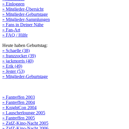
» Einloggen
» Mitglieder-Übersicht
» Mitglieder-Geburtstage
» Mitglieder-Sammlungen
» Fans in Deiner Nähe
» Fan-Art
» FAQ / Hilfe
Heute haben Geburtstag:
» Schaelle (38)
» franzzocker (39)
» jackmorris (40)
» Erik (49)
» Jester (53)
» Mitglieder-Geburtstage
» Fantreffen 2003
» Fantreffen 2004
» KnightCon 2004
» Lauscherlounge 2005
» Fantreffen 2005
» ZidZ-Kino-Nacht 2005
» ZidZ-Kino-Nacht 2006