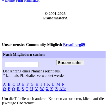
» Meine Film-Fanartikel
© 2001-2026
GrandmasterA
Unser neustes Community-Mitglied:
Breadberg89
Nach Mitgliedern suchen
Der Anfang eines Namens reicht aus,
* kann als Platzhalter verwendet werden.
A
B
C
D
E
F
G
H
I
J
K
L
M
N
O
P
Q
R
S
T
U
V
W
X
Y
Z
Alle
Um die Tabelle nach anderen Kriterien zu sortieren, klicke auf die
jeweilige Überschrift!