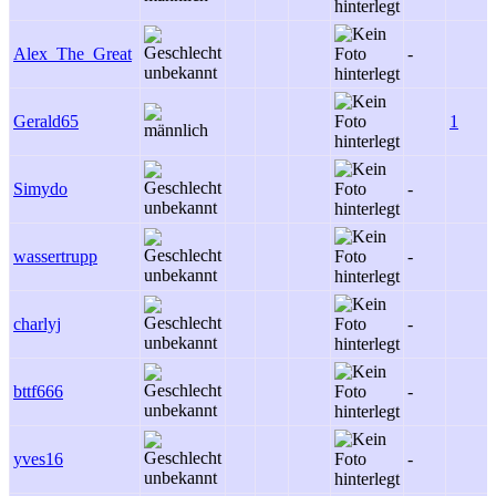
Alex_The_Great
-
Gerald65
1
Simydo
-
wassertrupp
-
charlyj
-
bttf666
-
yves16
-