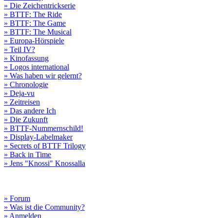
» Die Zeichentrickserie
» BTTF: The Ride
» BTTF: The Game
» BTTF: The Musical
» Europa-Hörspiele
» Teil IV?
» Kinofassung
» Logos international
» Was haben wir gelernt?
» Chronologie
» Deja-vu
» Zeitreisen
» Das andere Ich
» Die Zukunft
» BTTF-Nummernschild!
» Display-Labelmaker
» Secrets of BTTF Trilogy
» Back in Time
» Jens "Knossi" Knossalla
» Forum
» Was ist die Community?
» Anmelden