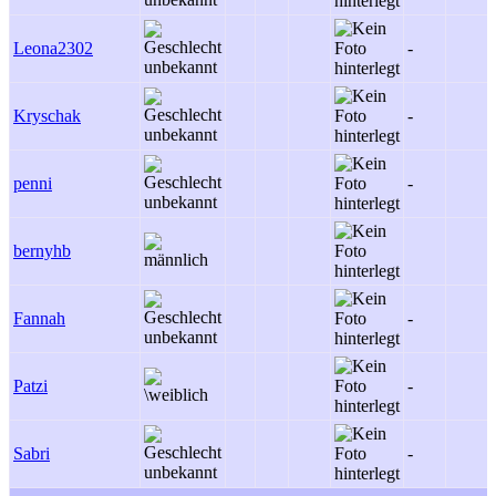
Leona2302
-
Kryschak
-
penni
-
bernyhb
Fannah
-
Patzi
-
Sabri
-