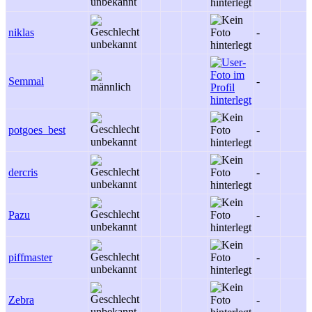
niklas
-
Semmal
-
potgoes_best
-
dercris
-
Pazu
-
piffmaster
-
Zebra
-