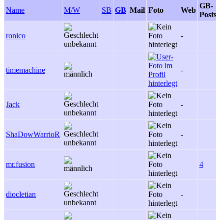
GB-
Name
M/W
SB
GB
Mail
Foto
Web
Posts
ronico
-
timemachine
-
Jack
-
ShaDowWarrioR
-
mr.fusion
4
diocletian
-