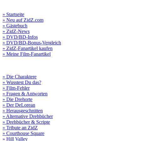
» Startseite
» Neu auf ZidZ.com
» Gästebuch
» ZidZ-News
» DVD/BD-Infos
» DVD/BD-Bonus-Vergleich
» ZidZ-Fanartikel kaufen
» Meine Film-Fanartikel
» Die Charaktere
» Wusstest Du das?
» Film-Fehler
» Fragen & Antworten
» Die Drehorte
» Der DeLorean
» Herausgeschnitten
» Alternative Drehbücher
» Drehbücher & Scripte
» Tribute an ZidZ
» Courthouse Square
» Hill Valley