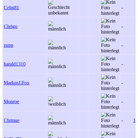
Celin81
-
Chrigu
-
zupp
-
harald1310
-
MarkusJ.Fox
-
Monroe
-
Chrmue
-
17