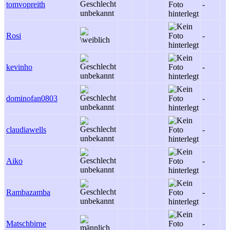
tomvopreith
-
Rosi
-
kevinho
-
dominofan0803
-
claudiawells
-
Aiko
-
Rambazamba
-
Matschbirne
-