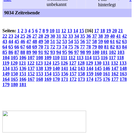
9034 Zeitreisende
Seiten:
1
2
3
4
5
6
7
8
9
10
11
12
13
14
15
[16]
17
18
19
20
21
22
23
24
25
26
27
28
29
30
31
32
33
34
35
36
37
38
39
40
41
42
43
44
45
46
47
48
49
50
51
52
53
54
55
56
57
58
59
60
61
62
63
64
65
66
67
68
69
70
71
72
73
74
75
76
77
78
79
80
81
82
83
84
85
86
87
88
89
90
91
92
93
94
95
96
97
98
99
100
101
102
103
104
105
106
107
108
109
110
111
112
113
114
115
116
117
118
119
120
121
122
123
124
125
126
127
128
129
130
131
132
133
134
135
136
137
138
139
140
141
142
143
144
145
146
147
148
149
150
151
152
153
154
155
156
157
158
159
160
161
162
163
164
165
166
167
168
169
170
171
172
173
174
175
176
177
178
179
180
181