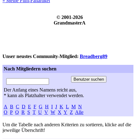
» Meine Film-Fanartikel
© 2001-2026
GrandmasterA
Unser neustes Community-Mitglied:
Breadberg89
Nach Mitgliedern suchen
Der Anfang eines Namens reicht aus,
* kann als Platzhalter verwendet werden.
A
B
C
D
E
F
G
H
I
J
K
L
M
N
O
P
Q
R
S
T
U
V
W
X
Y
Z
Alle
Um die Tabelle nach anderen Kriterien zu sortieren, klicke auf die
jeweilige Überschrift!