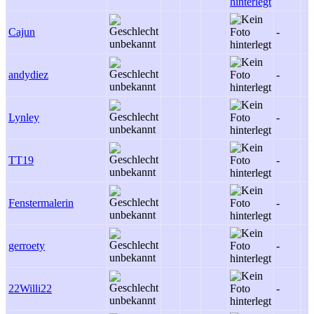
Cajun
-
andydiez
-
Lynley
-
TT19
-
Fenstermalerin
-
gerroety
-
22Willi22
-