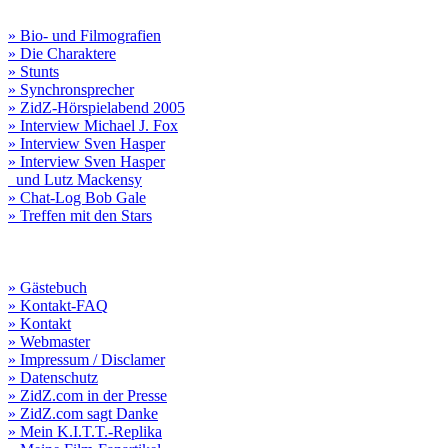
» Bio- und Filmografien
» Die Charaktere
» Stunts
» Synchronsprecher
» ZidZ-Hörspielabend 2005
» Interview Michael J. Fox
» Interview Sven Hasper
» Interview Sven Hasper
und Lutz Mackensy
» Chat-Log Bob Gale
» Treffen mit den Stars
» Gästebuch
» Kontakt-FAQ
» Kontakt
» Webmaster
» Impressum / Disclamer
» Datenschutz
» ZidZ.com in der Presse
» ZidZ.com sagt Danke
» Mein K.I.T.T.-Replika