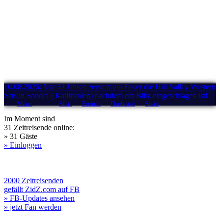
10.08.2026: Vor 30 Jahren zerstört ein Feuer die Hill Valley Western
Sets in Sonora ( Kalifornien) nachdem ein Blitz eingeschlagen ist!
Menü
Start
Forum
Drehorte
Stars
Im Moment sind
31 Zeitreisende online:
» 31 Gäste
» Einloggen
2000 Zeitreisenden
gefällt ZidZ.com auf FB
» FB-Updates ansehen
» jetzt Fan werden