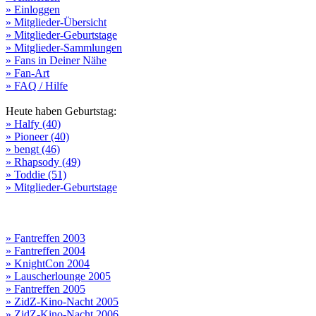
» Einloggen
» Mitglieder-Übersicht
» Mitglieder-Geburtstage
» Mitglieder-Sammlungen
» Fans in Deiner Nähe
» Fan-Art
» FAQ / Hilfe
Heute haben Geburtstag:
» Halfy (40)
» Pioneer (40)
» bengt (46)
» Rhapsody (49)
» Toddie (51)
» Mitglieder-Geburtstage
» Fantreffen 2003
» Fantreffen 2004
» KnightCon 2004
» Lauscherlounge 2005
» Fantreffen 2005
» ZidZ-Kino-Nacht 2005
» ZidZ-Kino-Nacht 2006