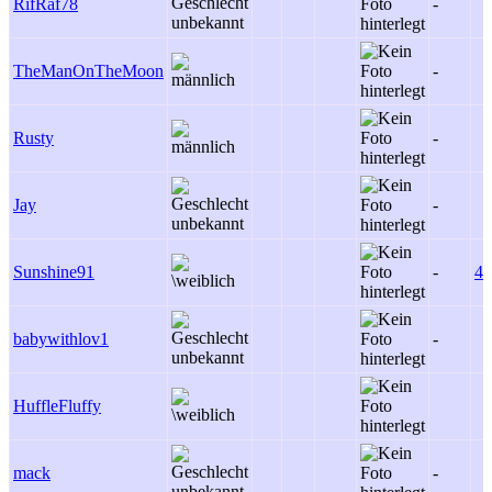
RifRaf78
-
TheManOnTheMoon
-
Rusty
-
Jay
-
Sunshine91
-
4
babywithlov1
-
HuffleFluffy
mack
-